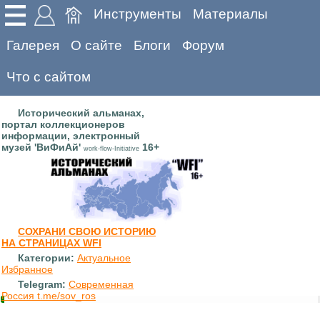
Инструменты
Материалы
Галерея
О сайте
Блоги
Форум
Что с сайтом
Исторический альманах,
портал коллекционеров
информации, электронный
музей 'ВиФиАй'
16+
work-flow-Initiative
СОХРАНИ СВОЮ ИСТОРИЮ
НА СТРАНИЦАХ WFI
Категории:
Актуальное
Избранное
Telegram:
Современная
Россия t.me/sov_ros