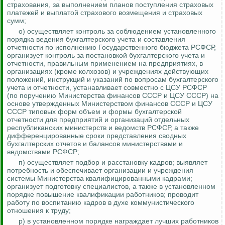
страхования, за выполнением планов поступления страховых
платежей и выплатой страхового возмещения и страховых
сумм;
о) осуществляет контроль за соблюдением установленного
порядка ведения бухгалтерского учета и составления
отчетности по исполнению Государственного бюджета РСФСР,
организует контроль за постановкой бухгалтерского учета и
отчетности, правильным применением на предприятиях, в
организациях (кроме колхозов) и учреждениях действующих
положений, инструкций и указаний по вопросам бухгалтерского
учета и отчетности, устанавливает совместно с ЦСУ РСФСР
(по поручению Министерства финансов СССР и ЦСУ СССР
) на
основе утвержденных Министерством финансов СССР и ЦСУ
СССР типовых форм объем и формы бухгалтерской
отчетности для предприятий и организаций отдельных
республиканских министерств и ведомств РСФСР, а также
дифференцированные сроки представления сводных
бухгалтерских отчетов и балансов министерствами и
ведомствами РСФСР;
п) осуществляет подбор и расстановку кадров; выявляет
потребность и обеспечивает организации и учреждения
системы Министерства квалифицированными кадрами;
организует подготовку специалистов, а также в установленном
порядке повышение квалификации работников; проводит
работу по воспитанию кадров в духе коммунистического
отношения к труду;
р) в установленном порядке награждает лучших работников