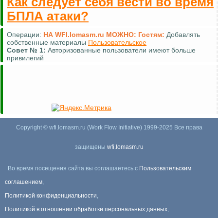
Как следует себя вести во время
БПЛА атаки?
Операции:
НА WFI.lomasm.ru МОЖНО:
Гостям:
Добавлять
собственные материалы
Пользовательское
Совет №
1:
Авторизованные пользователи имеют больше
привилегий
Copyright © wfi.lomasm.ru (Work Flow Initiative) 1999-2025 Все права
защищены
wfi.lomasm.ru
Во время посещения сайта вы соглашаетесь с
Пользовательским
соглашением
,
Политикой конфиденциальности
,
Политикой в отношении обработки персональных данных
,