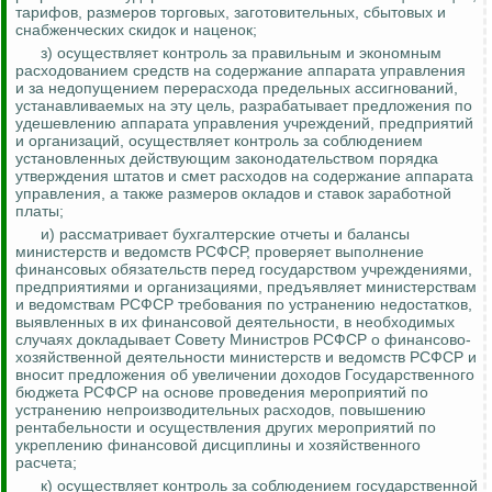
тарифов, размеров торговых, заготовительных, сбытовых и
снабженческих скидок и наценок;
з) осуществляет контроль за правильным и экономным
расходованием средств на содержание аппарата управления
и за недопущением перерасхода предельных ассигнований,
устанавливаемых на эту цель, разрабатывает предложения по
удешевлению аппарата управления учреждений, предприятий
и организаций, осуществляет контроль за соблюдением
установленных действующим законодательством порядка
утверждения штатов и смет расходов на содержание аппарата
управления, а также размеров окладов и ставок заработной
платы;
и) рассматривает бухгалтерские отчеты и балансы
министерств и ведомств РСФСР, проверяет выполнение
финансовых обязательств перед государством учреждениями,
предприятиями и организациями, предъявляет министерствам
и ведомствам РСФСР требования по устранению недостатков,
выявленных в их финансовой деятельности, в необходимых
случаях докладывает Совету Министров РСФСР о финансово-
хозяйственной деятельности министерств и ведомств РСФСР и
вносит предложения об увеличении доходов Государственного
бюджета РСФСР на основе проведения
мероприятий по
устранению непроизводительных расходов, повышению
рентабельности и осуществления других мероприятий по
укреплению финансовой дисциплины и хозяйственного
расчета;
к) осуществляет
контроль за
соблюдением государственной