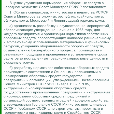
В целях улучшения нормирования оборотных средств в
народном хозяйстве Совет Министров РСФСР постановляет:
1. Обязать совнархозы, министерства и ведомства РСФСР,
Советы Министров автономных республик, крайисполкомы,
облисполкомы, Московский и Ленинградский горисполкомы:
а) организовать разработку и осуществление мероприятий,
обеспечивающих утверждение, начиная с 1963 года, для
каждого предприятия и организации нормативов собственных
оборотных средств, способствующих наиболее рациональному
и эффективному использованию материальных и финансовых
ресурсов, ускорению оборачиваемости оборотных средств,
осуществлению бесперебойного процесса производства и
реализации продукции и проведению в установленные сроки
расчетов за поставленные товарно-материальные ценности и
оказанные услуги;
б) разработку нормативов собственных оборотных средств
производить в соответствии с Основными положениями о
нормировании оборотных средств государственных
предприятий и организаций, утвержденными Постановлением
Совета Министров СССР от 30 января 1962 г. N 85,
инструкцией о нормировании оборотных средств
государственных промышленных предприятий и инструкциями
о нормировании оборотных средств предприятий и
организаций соответствующих отраслей народного хозяйства,
утверждаемыми Госпланом СССР, Министерством финансов
СССР и
Госбанком СССР, а по строительным, проектным и
геологическим организациям также и Стройбанком СССР.