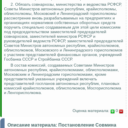
2.
Обязать совнархозы, министерства и ведомства РСФСР,
Советы Министров автономных республик, крайисполкомы,
облисполкомы, Московский и Ленинградский горисполкомы
рассмотрение вновь разрабатываемых на предприятиях и
организациях нормативов собственных оборотных средств
поручить специально создаваемым для этой цели комиссиям
под председательством заместителей председателей
совнархозов, заместителей министров РСФСР и
руководителей ведомств РСФСР, заместителей председателей
Советов Министров автономных республик, крайисполкомов,
облисполкомов, Московского и Ленинградского горисполкомов
с участием
представителей финансовых органов, учреждений
Госбанка СССР и Стройбанка СССР.
В состав комиссий, создаваемых Советами Министров
автономных республик, крайисполкомами, облисполкомами,
Московским и Ленинградским горисполкомами, кроме
представителей указанных учреждений включать
представителей
госпланов
автономных республик, плановых
комиссий крайисполкомов, облисполкомов, Мосгорисполкома
и
Ленгорисполкома
.
Оценка материала:
0
Описание материала:
Постановление Совмина