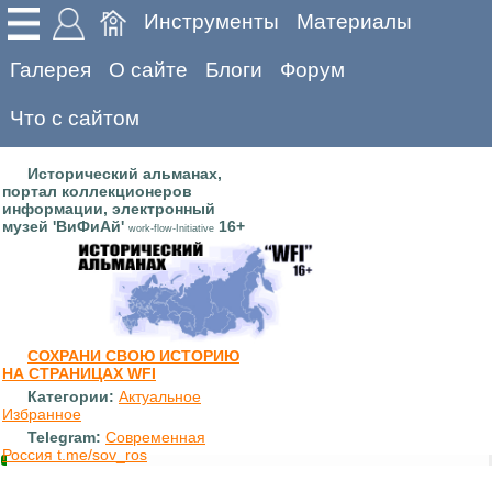
Инструменты
Материалы
Галерея
О сайте
Блоги
Форум
Что с сайтом
Исторический альманах,
портал коллекционеров
информации, электронный
музей 'ВиФиАй'
16+
work-flow-Initiative
СОХРАНИ СВОЮ ИСТОРИЮ
НА СТРАНИЦАХ WFI
Категории:
Актуальное
Избранное
Telegram:
Современная
Россия t.me/sov_ros