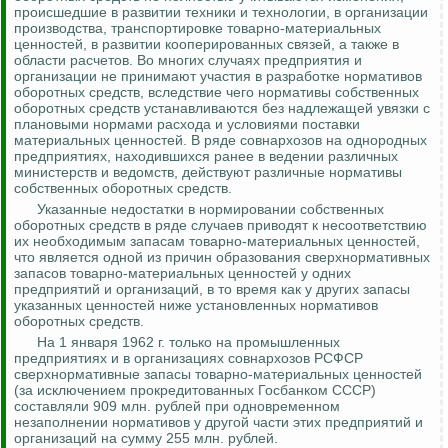
происшедшие в развитии техники и технологии, в организации
производства, транспортировке товарно-материальных
ценностей, в развитии кооперированных связей, а также в
области расчетов. Во многих случаях предприятия и
организации не принимают участия в разработке нормативов
оборотных средств, вследствие чего нормативы собственных
оборотных средств устанавливаются без надлежащей увязки с
плановыми нормами расхода и условиями поставки
материальных ценностей. В ряде совнархозов на однородных
предприятиях, находившихся ранее в ведении различных
министерств и ведомств, действуют различные нормативы
собственных оборотных средств.
Указанные недостатки в нормировании собственных
оборотных сре
дств в р
яде случаев приводят к несоответствию
их необходимым запасам товарно-материальных ценностей,
что является одной из причин образования сверхнормативных
запасов товарно-материальных ценностей у одних
предприятий и организаций, в то время как у других запасы
указанных ценностей ниже установленных нормативов
оборотных средств.
На 1 января 1962 г. только на промышленных
предприятиях и в организациях совнархозов РСФСР
сверхнормативные запасы товарно-материальных ценностей
(за исключением
прокредитованных
Госбанком СССР)
составляли 909 млн. рублей при одновременном
незаполнении
нормативов у другой части этих предприятий и
организаций на сумму 255 млн. рублей.