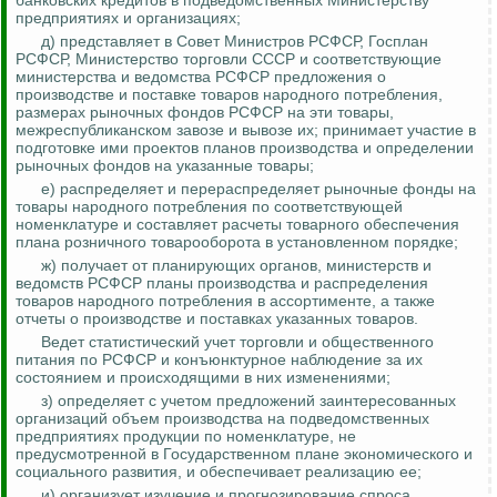
банковских кредитов в подведомственных Министерству
предприятиях и организациях;
д) представляет в Совет Министров РСФСР, Госплан
РСФСР, Министерство торговли СССР и соответствующие
министерства и ведомства РСФСР предложения о
производстве и поставке товаров народного потребления,
размерах рыночных фондов РСФСР на эти товары,
межреспубликанском завозе и вывозе их; принимает участие в
подготовке ими проектов планов производства и определении
рыночных фондов на указанные товары;
е) распределяет и перераспределяет рыночные фонды на
товары народного потребления по соответствующей
номенклатуре и составляет расчеты товарного обеспечения
плана розничного товарооборота в установленном порядке;
ж) получает от планирующих органов, министерств и
ведомств РСФСР планы производства и распределения
товаров народного потребления в ассортименте, а также
отчеты о производстве и поставках указанных товаров.
Ведет статистический учет торговли и общественного
питания по РСФСР и конъюнктурное наблюдение за их
состоянием и происходящими в них изменениями;
з) определяет с учетом предложений заинтересованных
организаций объем производства на подведомственных
предприятиях продукции по номенклатуре, не
предусмотренной в Государственном плане экономического и
социального развития, и обеспечивает реализацию ее;
и) организует изучение и прогнозирование спроса