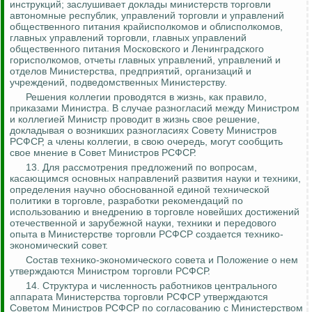
инструкций; заслушивает доклады министерств торговли
автономные республик, управлений торговли и управлений
общественного питания крайисполкомов и облисполкомов,
главных управлений торговли, главных управлений
общественного питания Московского и Ленинградского
горисполкомов, отчеты главных управлений, управлений и
отделов Министерства, предприятий, организаций и
учреждений, подведомственных Министерству.
Решения коллегии проводятся в жизнь, как правило,
приказами Министра. В случае разногласий между Министром
и коллегией Министр проводит в жизнь свое решение,
докладывая о возникших разногласиях Совету Министров
РСФСР, а члены коллегии, в свою очередь, могут сообщить
свое мнение в Совет Министров РСФСР.
13. Для рассмотрения предложений по вопросам,
касающимся основных направлений развития науки и техники,
определения научно обоснованной единой технической
политики в торговле, разработки рекомендаций по
использованию и внедрению в торговле новейших достижений
отечественной и зарубежной науки, техники и передового
опыта в Министерстве торговли РСФСР создается технико-
экономический совет.
Состав технико-экономического совета и Положение о нем
утверждаются Министром торговли РСФСР.
14. Структура и численность работников центрального
аппарата Министерства торговли РСФСР утверждаются
Советом Министров РСФСР по согласованию с Министерством