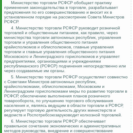
Министерство торговли РСФСР обобщает практику
применения законодательства в торговле, разрабатывает
предложения по его совершенствованию и вносит их в
установленном порядке на рассмотрение Совета Министров
РСФСР.
4.
Министерство торговли РСФСР руководит розничной
торговлей и общественным питанием, как правило, через
министерства торговли автономных республик, управления
торговли и управления общественного питания
крайисполкомов и облисполкомов, главные управления
торговли и главные управления общественного питания
Московского и Ленинградского горисполкомов и управляет
предприятиями, организациями и учреждениями
республиканского (РСФСР) подчинения непосредственно или
через создаваемые им органы.
5.
Министерство торговли РСФСР осуществляет совместно
с Советами Министров автономных республик,
крайисполкомами, облисполкомами, Московским и
Ленинградским горисполкомами меры по развитию торговли в
РСФСР, обеспечению выполнения планов розничного
товарооборота, по улучшению торгового обслуживания
населения и, являясь ведущим в области торговли в РСФСР,
регулирует торговую деятельность других министерств и
ведомств и
Роспотребсоюза
руководит колхозной торговлей.
6. Министерство торговли РСФСР обеспечивает
правильное сочетание
экономических и административных
методов
руководства, внедрение и совершенствование