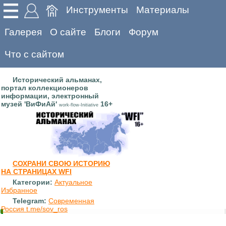
Инструменты
Материалы
Галерея
О сайте
Блоги
Форум
Что с сайтом
Исторический альманах,
портал коллекционеров
информации, электронный
музей 'ВиФиАй'
16+
work-flow-Initiative
СОХРАНИ СВОЮ ИСТОРИЮ
НА СТРАНИЦАХ WFI
Категории:
Актуальное
Избранное
Telegram:
Современная
Россия t.me/sov_ros