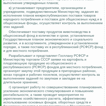
выполнение утвержденных планов;
в) устанавливает предприятиям, организациям и
учреждениям, подведомственным Министерству, задания во
исполнение планов межреспубликанских поставок товаров
народного потребления и поставок для общесоюзных нужд и в
общесоюзные фонды, осуществляет
контроль за
выполнением
этих заданий.
Обеспечивает поставку продуктов животноводства в
общесоюзный фонд в количестве и сроки, установленные
Государственным планом экономического и социального
развития, и в ассортименте, утвержденном в установленном
порядке, а также поставку их в республиканский (РСФСР) фонд
и для местного потребления.
Разрабатывает и представляет Госплану РСФСР и
Министерству торговли СССР заявки на картофель и
плодоовощную продукцию из общесоюзного и
республиканского (РСФСР) фондов для местного потребления,
организует закупку этой продукции в пригородных районах,
зонах городов и рабочих поселков, осуществляет
контроль за
выполнением заданий по закупкам и закладке ее на
длительное хранение;
г) организует работу по совершенствованию планирования,
усилению экономического стимулирования и повышению
рентабельности, а также проводит мероприятия по
укреплению хозяйственного расчета, эффективному
использованию основных фондов, оборотных средств и