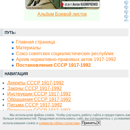
Альбом Боевой листок
ПУТЬ:
Главная страница
Материалы
Союз советских социалистических республик
Архив нормативно-правовых актов 1917-1992
Постановления СССР 1917-1992
НАВИГАЦИЯ
Декреты СССР 1917-1992
Законы СССР 1917-1992
Инструкции СССР 1917-1992
Обращения СССР 1917-1992
Письма СССР 1917-1992
Положения СССР 1917-1992
Мы используем файлы cookie. Чтобы улучшить работу сайта и предоставить ва
Постановления СССР 1917-1992
больше возможностей. Продолжая использовать сайт, вы соглашаетесь с условиям
Правила СССР 1917-1992
Принять
X
использования cookie и
сервисов сбора статистики
.
Приказы СССР 1917-1992