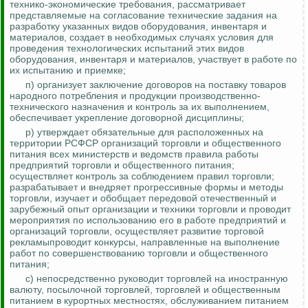
технико-экономические требования, рассматривает
представляемые на согласование технические задания на
разработку указанных видов оборудования, инвентаря и
материалов, создает в необходимых случаях условия для
проведения технологических испытаний этих видов
оборудования, инвентаря и
материалов, участвует в работе по
их испытанию и приемке;
п) организует заключение договоров на поставку товаров
народного потребления и продукции производственно-
технического назначения и
контроль за
их выполнением,
обеспечивает укрепление договорной дисциплины;
р) утверждает обязательные для расположенных на
территории РСФСР организаций торговли и общественного
питания всех министерств и ведом
ств пр
авила работы
предприятий торговли и общественного питания;
осуществляет контроль за соблюдением правил торговли;
разрабатывает и внедряет прогрессивные формы и методы
торговли, изучает и обобщает передовой отечественный и
зарубежный опыт организации и техники торговли и проводит
мероприятия по использованию его в работе предприятий и
организаций торговли, осуществляет развитие торговой
рекламыпроводит конкурсы, направленные на выполнение
работ по совершенствованию торговли и общественного
питания;
с) непосредственно руководит торговлей на иностранную
валюту, посылочной торговлей, торговлей и общественным
питанием в курортных местностях, обслуживанием питанием