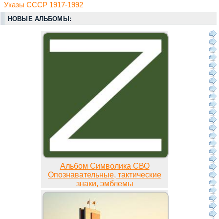
Указы СССР 1917-1992
НОВЫЕ АЛЬБОМЫ:
Альбом Символика СВО
Опознавательные, тактические
знаки, эмблемы