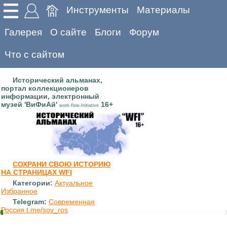
Инструменты
Материалы
Галерея
О сайте
Блоги
Форум
Что с сайтом
Исторический альманах,
портал коллекционеров
информации, электронный
музей 'ВиФиАй'
16+
work-flow-Initiative
СОХРАНИ СВОЮ ИСТОРИЮ
НА СТРАНИЦАХ WFI
Категории:
Актуальное
Избранное
Telegram:
Современная
Россия t.me/sov_ros