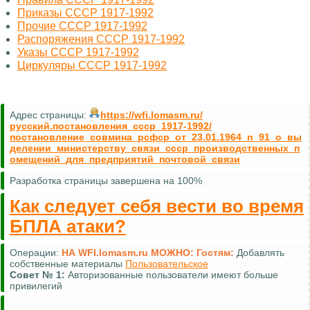
Приказы СССР 1917-1992
Прочие СССР 1917-1992
Распоряжения СССР 1917-1992
Указы СССР 1917-1992
Циркуляры СССР 1917-1992
Адрес страницы:
https://wfi.lomasm.ru/
русский.постановления_ссср_1917-1992/
постановление_совмина_рсфср_от_23.01.1964_n_91_о_вы
делении_министерству_связи_ссср_производственных_п
омещений_для_предприятий_почтовой_связи
Разработка страницы завершена на 100%
Как следует себя вести во время
БПЛА атаки?
Операции:
НА WFI.lomasm.ru МОЖНО:
Гостям:
Комментировать (почти везде)
Совет №
2:
Для удобной навигации используйте
карту сайта