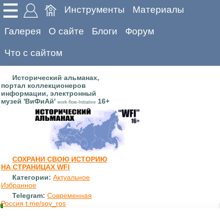
Инструменты
Материалы
Галерея
О сайте
Блоги
Форум
Что с сайтом
Исторический альманах,
портал коллекционеров
информации, электронный
музей 'ВиФиАй'
16+
work-flow-Initiative
СОХРАНИ СВОЮ ИСТОРИЮ
НА СТРАНИЦАХ WFI
Категории:
Актуальное
Избранное
Telegram:
Современная
Россия t.me/sov_ros