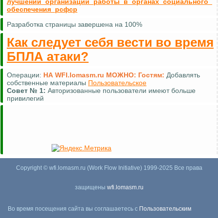
лучшении_организации_работы_в_органах_социального_
обеспечения_рсфср
Разработка страницы завершена на 100%
Как следует себя вести во время
БПЛА атаки?
Операции:
НА WFI.lomasm.ru МОЖНО:
Гостям:
Добавлять
собственные материалы
Пользовательское
Совет №
1:
Авторизованные пользователи имеют больше
привилегий
Copyright © wfi.lomasm.ru (Work Flow Initiative) 1999-2025 Все права
защищены
wfi.lomasm.ru
Во время посещения сайта вы соглашаетесь с
Пользовательским