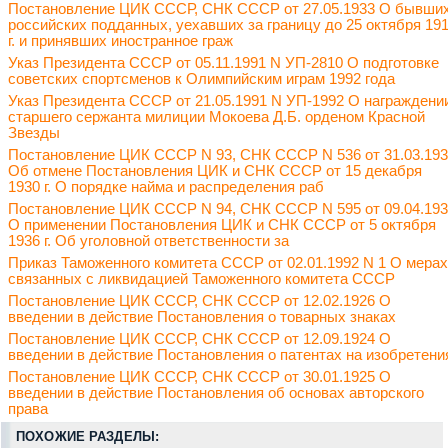
Постановление ЦИК СССР, СНК СССР от 27.05.1933 О бывши
российских подданных, уехавших за границу до 25 октября 19
г. и принявших иностранное граж
Указ Президента СССР от 05.11.1991 N УП-2810 О подготовке
советских спортсменов к Олимпийским играм 1992 года
Указ Президента СССР от 21.05.1991 N УП-1992 О награждени
старшего сержанта милиции Мокоева Д.Б. орденом Красной
Звезды
Постановление ЦИК СССР N 93, СНК СССР N 536 от 31.03.19
Об отмене Постановления ЦИК и СНК СССР от 15 декабря
1930 г. О порядке найма и распределения раб
Постановление ЦИК СССР N 94, СНК СССР N 595 от 09.04.19
О применении Постановления ЦИК и СНК СССР от 5 октября
1936 г. Об уголовной ответственности за
Приказ Таможенного комитета СССР от 02.01.1992 N 1 О мерах
связанных с ликвидацией Таможенного комитета СССР
Постановление ЦИК СССР, СНК СССР от 12.02.1926 О
введении в действие Постановления о товарных знаках
Постановление ЦИК СССР, СНК СССР от 12.09.1924 О
введении в действие Постановления о патентах на изобретени
Постановление ЦИК СССР, СНК СССР от 30.01.1925 О
введении в действие Постановления об основах авторского
права
ПОХОЖИЕ РАЗДЕЛЫ: