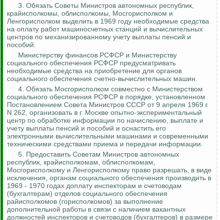
3. Обязать Советы Министров автономных республик,
крайисполкомы, облисполкомы, Мосгорисполком и
Ленгорисполком
выделить в 1969 году необходимые средства
на оплату работ машиносчетных станций и вычислительных
центров по механизированному учету выплаты пенсий и
пособий.
Министерству финансов РСФСР и Министерству
социального обеспечения РСФСР предусматривать
необходимые средства на приобретение для органов
социального обеспечения счетно-вычислительных машин.
4.
Обязать Мосгорисполком совместно с Министерством
социального обеспечения РСФСР в порядке, установленном
Постановлением Совета Министров СССР от 9 апреля 1969 г.
N 262, организовать в г. Москве опытно-экспериментальный
центр по обработке информации по начислению, выплате и
учету выплаты пенсий и пособий и оснастить его
электронными вычислительными машинами и современными
техническими средствами приема и передачи информации.
5.
Предоставить Советам Министров автономных
республик, крайисполкомам, облисполкомам,
Мосгорисполкому и
Ленгорисполкому
право разрешать, в виде
исключения, органам социального обеспечения производить в
1969 - 1970 годах доплату инспекторам и счетоводам
(бухгалтерам) отделов социального обеспечения
райисполкомов (горисполкомов) за выполнение
дополнительной работы в связи с наличием вакантных
должностей инспекторов и счетоводов (бухгалтеров) в размере