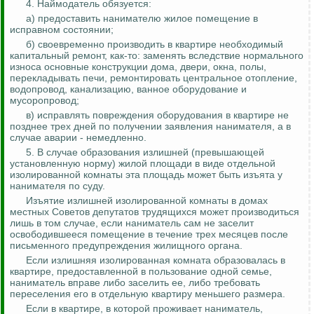
4.
Наймодатель
обязуется:
а) предоставить нанимателю жилое помещение в
исправном состоянии;
б) своевременно производить в квартире необходимый
капитальный ремонт, как-то: заменять вследствие нормального
износа основные конструкции дома, двери, окна, полы,
перекладывать печи, ремонтировать центральное отопление,
водопровод, канализацию, ванное оборудование и
мусоропровод;
в) исправлять повреждения оборудования в квартире не
позднее трех дней по получении заявления нанимателя, а в
случае аварии - немедленно.
5. В случае образования излишней (превышающей
установленную норму) жилой площади в виде отдельной
изолированной комнаты эта площадь может быть изъята у
нанимателя по суду.
Изъятие излишней изолированной комнаты в домах
местных Советов депутатов трудящихся может производиться
лишь в том случае, если наниматель сам не заселит
освободившееся помещение в течение трех месяцев после
письменного предупреждения жилищного органа.
Если излишняя изолированная комната образовалась в
квартире, предоставленной в пользование одной семье,
наниматель вправе либо заселить ее, либо требовать
переселения его в отдельную квартиру меньшего размера.
Если в квартире, в которой проживает наниматель,