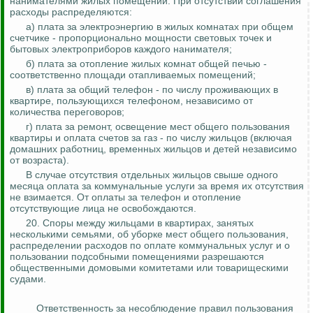
нанимателями жилых помещений. При отсутствии соглашения
расходы распределяются:
а) плата за электроэнергию в жилых комнатах при общем
счетчике - пропорционально мощности световых точек и
бытовых электроприборов каждого нанимателя;
б) плата за отопление жилых комнат общей печью -
соответственно площади отапливаемых помещений;
в) плата за общий телефон - по числу проживающих в
квартире, пользующихся телефоном, независимо от
количества переговоров;
г) плата за ремонт, освещение мест общего пользования
квартиры и оплата счетов за газ - по числу жильцов (включая
домашних работниц, временных жильцов и детей независимо
от возраста).
В случае отсутствия отдельных жильцов свыше одного
месяца оплата за коммунальные услуги за время их отсутствия
не взимается. От оплаты за телефон и
отопление
отсутствующие лица не освобождаются.
20. Споры между жильцами в квартирах, занятых
несколькими семьями, об уборке мест общего пользования,
распределении расходов по оплате коммунальных услуг и о
пользовании подсобными помещениями разрешаются
общественными домовыми комитетами или товарищескими
судами.
Ответственность за несоблюдение правил пользования