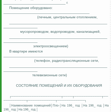
_______________________________
г
.
Помещение оборудовано:
___________________________________________
(печным, центральным отоплением,
_________________________________________________
_________________
мусоропроводом, водопроводом, канализацией,
_________________________________________________
_________________
электроосвещением)
В квартире имеются
_______________________________________________
(телефон, радиотрансляционные сети,
_________________________________________________
_________________
телевизионные сети)
СОСТОЯНИЕ ПОМЕЩЕНИЙ И ИХ ОБОРУДОВАНИЯ
┌──────────────────────┬────┬────────────┬──
──────────┬────────────┬────────────┐
│Наименование
помещений│Пло
-│На 196_ год
│Н
а 196_ год │На
196_ год │На 196_ год │