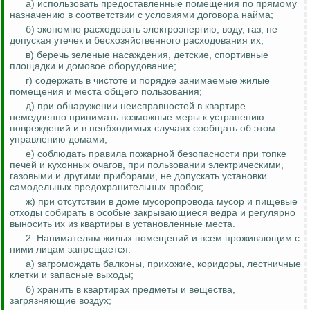
а) использовать предоставленные помещения по прямому
назначению в соответствии с условиями договора найма;
б) экономно расходовать электроэнергию, воду, газ, не
допуская утечек и бесхозяйственного расходования их;
в) беречь зеленые насаждения, детские, спортивные
площадки и домовое оборудование;
г) содержать в чистоте и порядке занимаемые жилые
помещения и места общего пользования;
д) при обнаружении неисправностей в квартире
немедленно принимать возможные меры к устранению
повреждений и в необходимых случаях сообщать об этом
управлению домами;
е) соблюдать правила пожарной безопасности при топке
печей и кухонных очагов, при пользовании электрическими,
газовыми и другими приборами, не допускать установки
самодельных предохранительных пробок;
ж) при отсутствии в доме мусоропровода мусор и пищевые
отходы собирать в особые закрывающиеся ведра и регулярно
выносить их из квартиры в установленные места.
2. Нанимателям жилых помещений и всем проживающим с
ними лицам запрещается:
а) загромождать балконы, прихожие, коридоры, лестничные
клетки и запасные выходы;
б) хранить в квартирах предметы и вещества,
загрязняющие воздух;