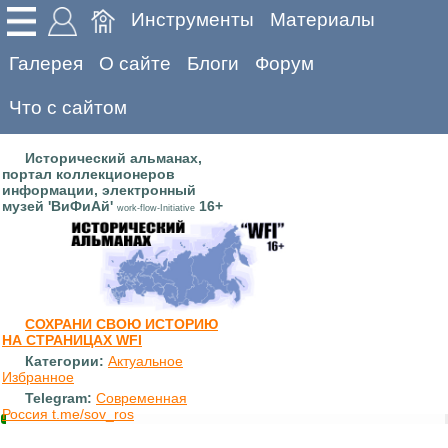
Инструменты
Материалы
Галерея
О сайте
Блоги
Форум
Что с сайтом
Исторический альманах,
портал коллекционеров
информации, электронный
музей 'ВиФиАй'
16+
work-flow-Initiative
СОХРАНИ СВОЮ ИСТОРИЮ
НА СТРАНИЦАХ WFI
Категории:
Актуальное
Избранное
Telegram:
Современная
Россия t.me/sov_ros