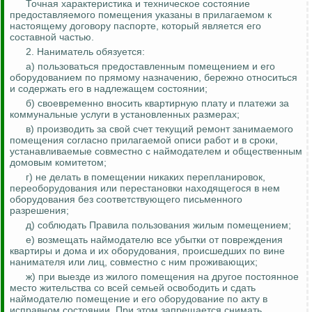
Точная характеристика и техническое состояние
предоставляемого помещения указаны в прилагаемом к
настоящему договору паспорте, который является его
составной частью.
2. Наниматель обязуется:
а) пользоваться предоставленным помещением и его
оборудованием по прямому назначению, бережно относиться
и содержать его в надлежащем состоянии;
б) своевременно вносить квартирную плату и платежи за
коммунальные услуги в установленных размерах;
в) производить за свой счет текущий ремонт занимаемого
помещения согласно прилагаемой описи работ и в сроки,
устанавливаемые совместно с
наймодателем
и общественным
домовым комитетом;
г) не делать в помещении никаких перепланировок,
переоборудования или перестановки находящегося в нем
оборудования без соответствующего письменного
разрешения;
д) соблюдать Правила пользования жилым помещением;
е) возмещать
наймодателю
все убытки от повреждения
квартиры и дома и их оборудования, происшедших по вине
нанимателя или лиц, совместно с ним проживающих;
ж) при выезде из жилого помещения на другое постоянное
место жительства со всей семьей освободить и сдать
наймодателю
помещение и его оборудование по акту в
исправном состоянии. При этом запрещается снимать