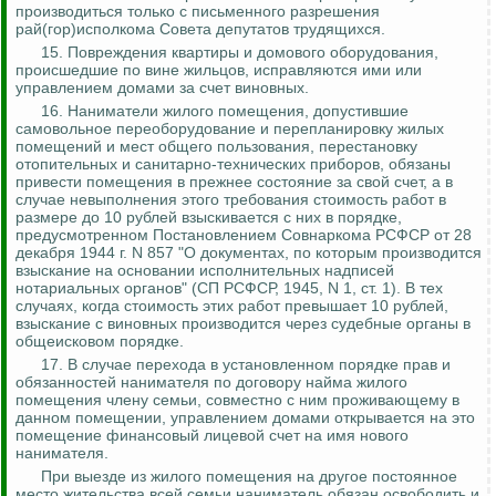
производиться только с письменного разрешения
ра
й(
гор)исполкома Совета депутатов трудящихся.
15. Повреждения квартиры и домового оборудования,
происшедшие по вине жильцов, исправляются ими или
управлением домами за счет виновных.
16.
Наниматели жилого помещения, допустившие
самовольное переоборудование и перепланировку жилых
помещений и мест общего пользования, перестановку
отопительных и санитарно-технических приборов, обязаны
привести помещения в прежнее состояние за свой счет, а в
случае невыполнения этого требования стоимость работ в
размере до 10 рублей взыскивается с них в порядке,
предусмотренном Постановлением Совнаркома РСФСР от 28
декабря 1944 г. N 857 "О документах, по
которым производится
взыскание на основании исполнительных надписей
нотариальных органов" (СП РСФСР, 1945, N 1, ст. 1). В тех
случаях, когда стоимость этих работ превышает 10 рублей,
взыскание с виновных производится через судебные органы в
общеисковом
порядке.
17. В случае перехода в установленном порядке прав и
обязанностей нанимателя по договору найма жилого
помещения члену семьи, совместно с ним проживающему в
данном помещении, управлением домами открывается на это
помещение финансовый лицевой счет на имя нового
нанимателя.
При выезде из жилого помещения на другое постоянное
место жительства всей семьи наниматель обязан освободить и