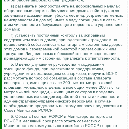
к этой работе широких слоев трудящихся;
в) развивать и распространять на добровольных началах
общественные формы обслуживания домохозяйств (уход за
зелеными насаждениями, уборка лестниц, устранение мелких
неисправностей в домах), имея в виду сокращение в связи с
этим численности обслуживающего персонала в управлениях
домами;
г) установить постоянный
контроль за
исправным
содержанием жилых домов, принадлежащих гражданам на
праве личной собственности, санитарным состоянием дворов
этих домов и своевременной очисткой прилегающих к ним
тротуаров. Лиц, виновных в бесхозяйственном содержании
принадлежащих им строений, привлекать к ответственности.
5.
В целях улучшения руководства и содержания
жилищного фонда, принадлежащего предприятиям,
учреждениям и организациям совнархозов, поручить ВСНХ
рассмотреть вопрос об организации в составе аппарата
совнархозов, имеющих свыше 200 тыс. кв. метров жилой
площади, жилищных отделов, а имеющих менее 200 тыс. кв.
метров жилой площади, - жилищных секторов в пределах
установленных им фондов заработной платы и численности
административно-управленческого персонала;
в случае
необходимости представить по этому вопросу предложения в
Совет Министров РСФСР.
6. Обязать Госплан РСФСР и Министерство торговли
РСФСР в месячный срок рассмотреть совместно с
Министерством коммунального хозяйства РСФСР вопрос о