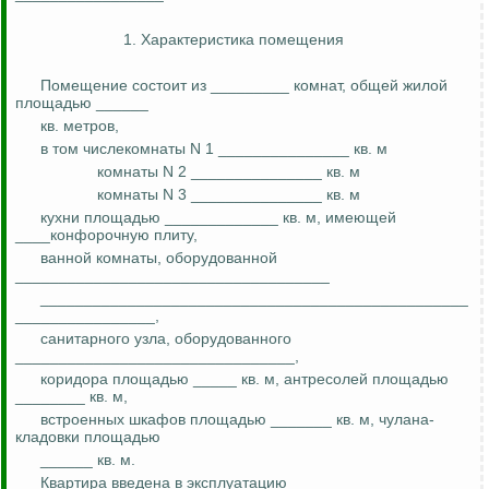
1. Характеристика помещения
Помещение состоит из _________ комнат, общей жилой
площадью ______
кв. метров,
в том числекомнаты N 1 _______________ кв. м
комнаты N 2 _______________ кв. м
комнаты N 3 _______________ кв. м
кухни площадью _____________ кв. м, имеющей
____конфорочную плиту,
ванной комнаты, оборудованной
____________________________________
_________________________________________________
________________,
санитарного узла, оборудованного
________________________________,
коридора площадью _____ кв. м, антресолей площадью
________ кв. м,
встроенных шкафов площадью _______ кв. м, чулана-
кладовки площадью
______ кв. м.
Квартира введена в эксплуатацию