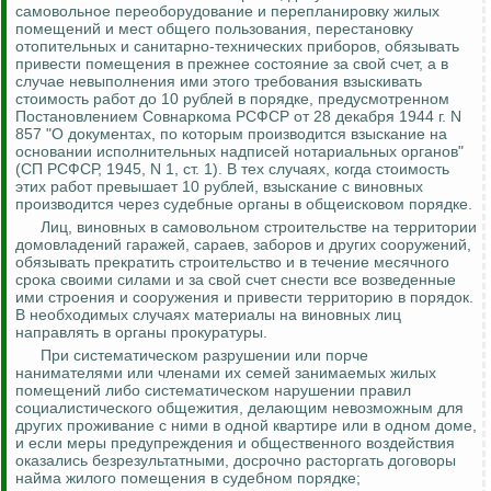
самовольное переоборудование и перепланировку жилых
помещений и мест общего пользования, перестановку
отопительных и санитарно-технических приборов, обязывать
привести помещения в прежнее состояние за свой счет, а в
случае невыполнения ими этого требования взыскивать
стоимость работ до 10 рублей в порядке, предусмотренном
Постановлением Совнаркома РСФСР от 28 декабря 1944 г. N
857 "О документах, по которым производится взыскание
на
основании исполнительных надписей нотариальных органов"
(СП РСФСР, 1945, N 1, ст. 1). В тех случаях, когда стоимость
этих работ превышает 10 рублей, взыскание с виновных
производится через судебные органы в
общеисковом
порядке.
Лиц, виновных в самовольном строительстве на территории
домовладений гаражей, сараев, заборов и других сооружений,
обязывать прекратить строительство и в течение месячного
срока своими силами и за свой счет снести все возведенные
ими строения и сооружения и привести территорию в порядок.
В необходимых случаях материалы на виновных лиц
направлять в органы прокуратуры.
При систематическом разрушении или порче
нанимателями или членами их семей занимаемых жилых
помещений либо систематическом нарушении правил
социалистического общежития, делающим невозможным для
других проживание с ними в одной квартире или в одном доме,
и если меры предупреждения и общественного воздействия
оказались безрезультатными, досрочно расторгать договоры
найма жилого помещения в судебном порядке;