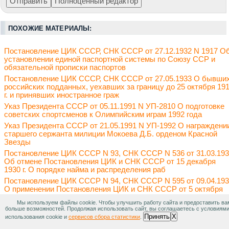
ПОХОЖИЕ МАТЕРИАЛЫ:
Постановление ЦИК СССР, СНК СССР от 27.12.1932 N 1917 О
установлении единой паспортной системы по Союзу ССР и
обязательной прописки паспортов
Постановление ЦИК СССР, СНК СССР от 27.05.1933 О бывши
российских подданных, уехавших за границу до 25 октября 19
г. и принявших иностранное граж
Указ Президента СССР от 05.11.1991 N УП-2810 О подготовке
советских спортсменов к Олимпийским играм 1992 года
Указ Президента СССР от 21.05.1991 N УП-1992 О награждени
старшего сержанта милиции Мокоева Д.Б. орденом Красной
Звезды
Постановление ЦИК СССР N 93, СНК СССР N 536 от 31.03.19
Об отмене Постановления ЦИК и СНК СССР от 15 декабря
1930 г. О порядке найма и распределения раб
Постановление ЦИК СССР N 94, СНК СССР N 595 от 09.04.19
О применении Постановления ЦИК и СНК СССР от 5 октября
1936 г. Об уголовной ответственности за
Мы используем файлы cookie. Чтобы улучшить работу сайта и предоставить ва
Приказ Таможенного комитета СССР от 02.01.1992 N 1 О мерах
больше возможностей. Продолжая использовать сайт, вы соглашаетесь с условиям
Принять
X
связанных с ликвидацией Таможенного комитета СССР
использования cookie и
сервисов сбора статистики
.
Постановление ЦИК СССР, СНК СССР от 12.02.1926 О