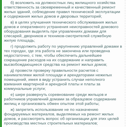
б) возложить на должностных лиц жилищного хозяйства
ответственность за своевременный и качественный ремонт
жилых зданий, соблюдение правил технической эксплуатации
и содержания жилых домов и дворовых территорий;
в) в целях улучшения технического обслуживания жилых
домов и оперативного устранения неисправностей домового
оборудования выделять при управлениях домами для
слесарей, дворников и техников-смотрителей служебную
жилую площадь;
г) продолжить работу по укрупнению управлений домами в
тех городах, где эта работа не закончена или проведена
недостаточно, с тем, чтобы обеспечить дальнейшее
сокращение расходов на их содержание и направить
высвобождающиеся средства на ремонт жилых домов;
д) провести проверку правильности расчетов с
нанимателями жилой площади и арендаторами нежилых
помещений, имея в виду устранить случаи неполного
взимания квартирной и арендной платы и платы за
коммунальные услуги;
е) шире развернуть соревнование среди жильцов и
работников управлений домами за образцовое содержание
жилищ и организовать обмен опытом этой работы;
ж) запретить использование не по назначению
фондируемых материалов, выделяемых на ремонт жилых
домов, и рассмотреть вопрос об организации для этих целей
производства местных строительных материалов;