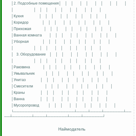
│2. Подсобные помещения│
│
│
│
│
│
│
│
│
│
│
│
│
│
│
│
│
│
│
│
│
│Кухня
│
│
│
│
│
│
│
│
│
│
│Коридор
│
│
│
│
│
│
│
│
│
│
│Прихожая
│
│
│
│
│
│
│
│
│
│
│Ванная комната
│
│
│
│
│
│
│
│
│
│
│Уборная
│
│
│
│
│
│
│
│
│
│
│
│
│
│
│
│
│
│
│
│
│
│
3. Оборудование
│
│
│
│
│
│
│
│
│
│
│
│
│
│
│
│
│
│
│
│
│
│Раковина
│
│
│
│
│
│
│
│
│
│
│Умывальник
│
│
│
│
│
│
│
│
│
│
│Унитаз
│
│
│
│
│
│
│
│
│
│
│Смесители
│
│
│
│
│
│
│
│
│
│
│Краны
│
│
│
│
│
│
│
│
│
│
│Ванна
│
│
│
│
│
│
│
│
│
│
│Мусоропровод
│
│
│
│
│
│
│
│
│
│
└──────────────────────┴────┴────┴───────┴──
──┴───────┴────┴───────┴────┴───────┘
Наймодатель