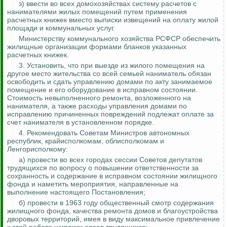
з) ввести во всех домохозяйствах систему расчетов с
нанимателями жилых помещений путем применения
расчетных книжек вместо выписки извещений на оплату жилой
площади и коммунальных услуг.
Министерству коммунального хозяйства РСФСР обеспечить
жилищные организации формами бланков указанных
расчетных книжек.
3. Установить, что при выезде из жилого помещения на
другое место жительства со всей семьей наниматель обязан
освободить и сдать управлению домами по акту занимаемое
помещение и его оборудование в исправном состоянии.
Стоимость невыполненного ремонта, возложенного на
нанимателя, а также расходы управления домами по
исправлению причиненных повреждений подлежат оплате за
счет нанимателя в установленном порядке.
4. Рекомендовать Советам Министров автономных
республик, крайисполкомам, облисполкомам и
Ленгорисполкому
:
а) провести во всех городах сессии Советов депутатов
трудящихся по вопросу о повышении ответственности за
сохранность и содержание в исправном состоянии жилищного
фонда и наметить мероприятия, направленные на
выполнение настоящего Постановления;
б) провести в 1963 году общественный смотр содержания
жилищного фонда, качества ремонта домов и благоустройства
дворовых территорий, имея в виду максимальное привлечение