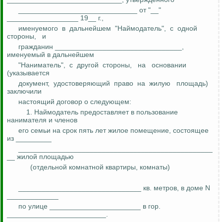
______________________________ от "__"
__________________ 19__ г.,
именуемого
в
дальнейшем
"
Наймодатель
",
с
одной
стороны,
и
гражданин ________________________________,
именуемый в дальнейшем
"Наниматель",
с
другой
стороны,
на
основании
(указывается
документ,
удостоверяющий
право
на
жилую
площадь)
заключили
настоящий договор о следующем:
1.
Наймодатель
предоставляет в пользование
нанимателя и членов
его семьи на срок пять лет жилое помещение, состоящее
из
_________
_________________________________________________
__ жилой площадью
(отдельной комнатной квартиры, комнаты)
_______________________________ кв. метров, в доме N
_____________
по улице _______________________
в
гор.
_________________________.