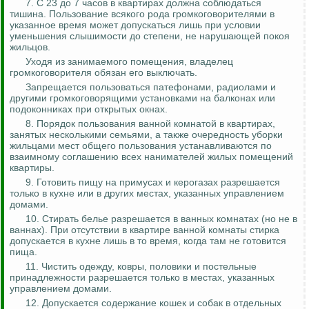
7. С 23 до 7 часов в квартирах должна соблюдаться
тишина. Пользование всякого рода громкоговорителями в
указанное время может допускаться лишь при условии
уменьшения слышимости до степени, не нарушающей покоя
жильцов.
Уходя из занимаемого помещения, владелец
громкоговорителя обязан его выключать.
Запрещается пользоваться патефонами, радиолами и
другими громкоговорящими установками на балконах или
подоконниках при открытых окнах.
8. Порядок пользования ванной комнатой в квартирах,
занятых несколькими семьями, а также очередность уборки
жильцами мест общего пользования устанавливаются по
взаимному соглашению всех нанимателей жилых помещений
квартиры.
9. Готовить пищу на примусах и керогазах разрешается
только в кухне или в других местах, указанных управлением
домами.
10. Стирать белье разрешается в ванных комнатах (но не в
ваннах). При отсутствии в квартире ванной комнаты стирка
допускается в кухне лишь в то время, когда там не готовится
пища.
11. Чистить одежду, ковры, половики и постельные
принадлежности разрешается только в местах, указанных
управлением домами.
12. Допускается содержание кошек и собак в отдельных