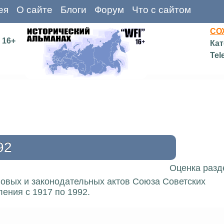
ея
О сайте
Блоги
Форум
Что с сайтом
СО
16+
Кат
Tel
92
Оценка разд
вовых и законодательных актов Союза Советских
ения с 1917 по 1992.