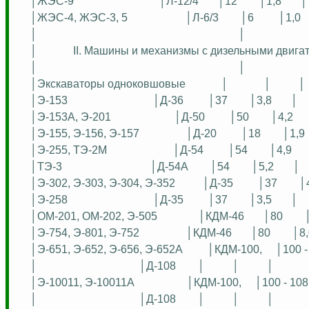
│ЖЭС-9
│Л-12/4
│12
│1,8
│
│ЖЭС-4, ЖЭС-3, 5
│Л-6/3
│6
│1,0
│
│
│
II. Машины и механизмы с дизельными двига
│
│
│Экскаваторы одноковшовые
│
│
│
│Э-153
│Д-36
│37
│3,8
│
│Э-153А, Э-201
│Д-50
│50
│4,2
│Э-155, Э-156, Э-157
│Д-20
│18
│1,9
│Э-255, ТЭ-2М
│Д-54
│54
│4,9
│ТЭ-3
│Д-54А
│54
│5,2
│
│Э-302, Э-303, Э-304, Э-352
│Д-35
│37
│
│Э-258
│Д-35
│37
│3,5
│
│ОМ-201, ОМ-202, Э-505
│КДМ-46
│80
│Э-754, Э-801, Э-752
│КДМ-46
│80
│8,
│Э-651, Э-652, Э-656, Э-652А
│КДМ-100,
│100 -
│
│Д-108
│
│
│
│Э-10011, Э-10011А
│КДМ-100,
│100 - 108
│
│Д-108
│
│
│