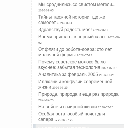
Мы сроднились со свистом метели...
2026-08-05
Тайны таежной истории, где же
самолет
2026-08-04
Здравствуй радость моя!
2026-08-02
Время пришло - в первый класс
2026-08-
02
От фляги до робота-дояра: сто лет
молочной фермы
2026-07-27
Почему советское молоко было
вкуснее: забытая технология
2026-07-27
Аналитика за февраль 2005
2026-07-25
Иллюзии и конфузии современной
жизни
2026-07-25
Природа, природа и еще раз природа
2026-07-25
На войне и в мирной жизни
2026-07-25
Особая рота, особый почет для
сапера...
2026-07-22