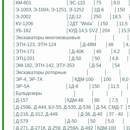
│КМ-601
│ЭС-110
│75
│8,0
│Э-1003, Э-1004, Э-1251, Э-1252
│2Д-6
│150
│Э-2002
│2Д-12
│250
│18,5
│КV-1206
│2ДТ "
Wola
"
│150
│11,5
│УБ-162
│КУД-14,5 SVZ │204
│15,5
│Экскаваторы многоковшовые
│
│
│
│ЭТН-123, ЭТН-124
│Д-48М
│48
│4,
│ЭТН-171
│Д-40К
│40
│4,2
│ЭТЦ-201
│Д-50
│50
│4,8
│
│ЭМ-182, ЭТН-142, ЭТУ-353
│Д-54
│54
│Экскаваторы роторные
│
│
│
│ЭР-4, ЭР-7А
│КДМ-100
│100
│8,0
│ЭР-5А
│1Д-6
│150
│11,5
│
│Бульдозеры
│
│
│
│
│Д-157
│КДМ-46
│80
│7,5
│
│Д-159Б, Д-444, БУ-55, Д-535, Д-538
│Д-54, СМД-7
│5
│Д-216, Д-312, Д-449
│Д-36, Д-40
│37 - 40
│
│Д-579
│Д-50
│50
│5,0
│
│Д-271, Д-271К, Д-259, Д-259А, Д-492 │КДМ-100
│10