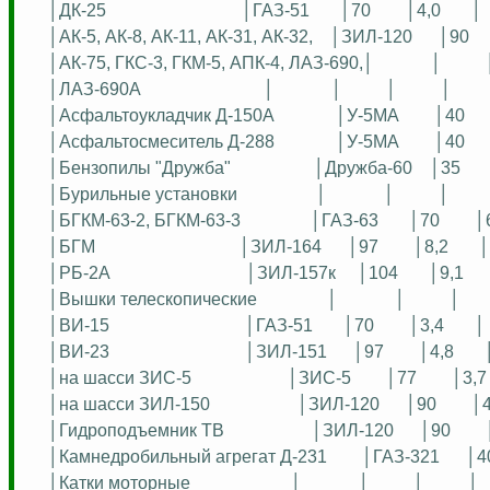
│ДК-25
│ГАЗ-51
│70
│4,0
│
│АК-5, АК-8, АК-11, АК-31, АК-32,
│ЗИЛ-120
│90
│АК-75, ГКС-3, ГКМ-5, АПК-4, ЛАЗ-690,│
│
│ЛАЗ-690А
│
│
│
│
│
Асфальтоукладчик
Д-150А
│У-5МА
│40
│
Асфальтосмеситель
Д-288
│У-5МА
│40
│Бензопилы "Дружба"
│Дружба-60
│35
│Бурильные установки
│
│
│
│БГКМ-63-2, БГКМ-63-3
│ГАЗ-63
│70
│
│БГМ
│ЗИЛ-164
│97
│8,2
│
│РБ-2А
│ЗИЛ-157к
│104
│9,1
│Вышки телескопические
│
│
│
│ВИ-15
│ГАЗ-51
│70
│3,4
│
│ВИ-23
│ЗИЛ-151
│97
│4,8
│на шасси ЗИС-5
│ЗИС-5
│77
│3,7
│на шасси ЗИЛ-150
│ЗИЛ-120
│90
│4
│Гидроподъемник ТВ
│ЗИЛ-120
│90
│Камнедробильный агрегат Д-231
│ГАЗ-321
│4
│Катки моторные
│
│
│
│