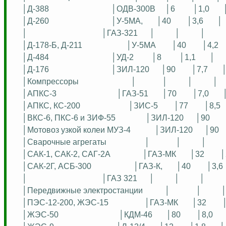
│Д-388
│ОДВ-300В
│6
│1,0
│Д-260
│У-5МА,
│40
│3,6
│
│
│ГАЗ-321
│
│
│
│Д-178-Б, Д-211
│У-5МА
│40
│4,2
│Д-484
│УД-2
│8
│1,1
│
│Д-176
│ЗИЛ-120
│90
│7,7
│Компрессоры
│
│
│
│
│АПКС-3
│ГАЗ-51
│70
│7,0
│АПКС, КС-200
│ЗИС-5
│77
│8,5
│ВКС-6, ПКС-6 и ЗИФ-55
│ЗИЛ-120
│90
│Мотовоз узкой колеи МУЗ-4
│ЗИЛ-120
│90
│Сварочные агрегаты
│
│
│
│САК-1, САК-2, САГ-2А
│ГАЗ-МК
│32
│
│САК-2Г, АСБ-300
│ГАЗ-К,
│40
│3,6
│
│ГАЗ 321
│
│
│
│Передвижные электростанции
│
│
│ПЭС-12-200, ЖЭС-15
│ГАЗ-МК
│32
│ЖЭС-50
│КДМ-46
│80
│8,0