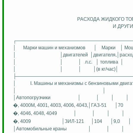
РАСХОДА ЖИДКОГО ТО
И ДРУГ
┌───────────────────────────────────
│
Марки машин и механизмов
│
Марки
│ Мо
│
│двигателей
│двигателя,│расхо
│
│
│
л.с
.
│ топлива
│
│
│
│
│(в
кг
/час)│
├───────────────────────────────────
│
I. Машины и механизмы с бензиновыми двига
│
│
│Автопогрузчики
│
│
│
│
�, 4000М, 4001, 4003, 4006, 4043,│ГАЗ-51
│70
�, 4046, 4048, 4049
│
│
│
│
�, 4009
│ЗИЛ-121
│104
│9,0
│
│Автомобильные краны
│
│
│