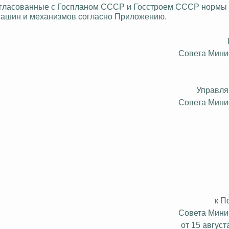
. согласованные с Госпланом СССР и Госстроем СССР нормы
 машин и механизмов согласно Приложению.
Совета Мин
Управл
Совета Мин
к П
Совета Мин
от 15 август