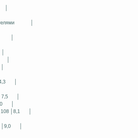
│
телями
│
│
│
│
│
4,3
│
│7,5
│
0
│
 108 │8,1
│
 │9,0
│