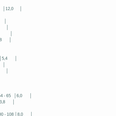
│
│12,0
│
│
│
│
│
8
│
│
│5,4
│
│
│
4 - 65
│6,0
│
3,8
│
0 - 108 │8,0
│