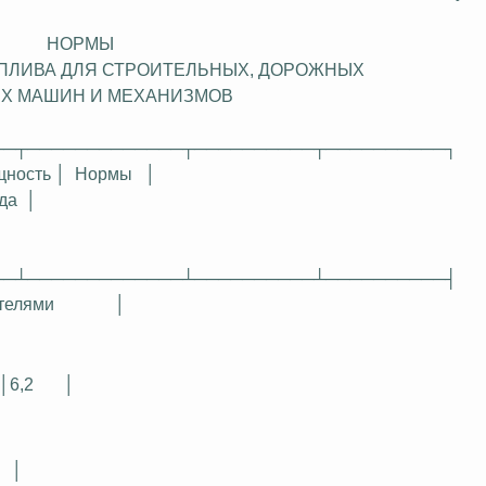
НОРМЫ
ПЛИВА ДЛЯ
СТРОИТЕЛЬНЫХ
, ДОРОЖНЫХ
ИХ МАШИН И МЕХАНИЗМОВ
──┬─────────────┬──────────┬──────────┐
щность │
Нормы
│
да
│
──┴─────────────┴──────────┴──────────┤
телями
│
│6,2
│
│