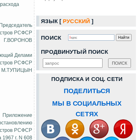
 расхода
ЯЗЫК [
РУССКИЙ
]
Председатель
истров РСФСР
ПОИСК
Г.ВОРОНОВ
ПРОДВИНУТЫЙ ПОИСК
яющий Делами
истров РСФСР
М.ТУПИЦЫН
ПОДПИСКА И СОЦ. СЕТИ
ПОДЕЛИТЬСЯ
МЫ В СОЦИАЛЬНЫХ
СЕТЯХ
Приложение
остановлению
истров РСФСР
а 1967 г. N 608