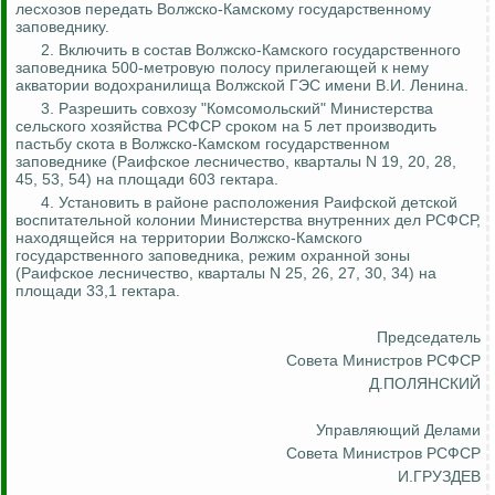
лесхозов передать Волжско-Камскому государственному
заповеднику.
2. Включить в состав Волжско-Камского государственного
заповедника 500-метровую полосу прилегающей к нему
акватории водохранилища Волжской ГЭС имени В.И. Ленина.
3. Разрешить совхозу "Комсомольский" Министерства
сельского хозяйства РСФСР сроком на 5 лет производить
пастьбу скота в Волжско-Камском государственном
заповеднике (
Раифское
лесничество, кварталы N 19, 20, 28,
45, 53, 54) на площади 603 гектара.
4. Установить в районе расположения
Раифской
детской
воспитательной колонии Министерства внутренних дел РСФСР,
находящейся на территории Волжско-Камского
государственного заповедника, режим охранной зоны
(
Раифское
лесничество, кварталы N 25, 26, 27, 30, 34) на
площади 33,1 гектара.
Председатель
Совета Министров РСФСР
Д.ПОЛЯНСКИЙ
Управляющий Делами
Совета Министров РСФСР
И.ГРУЗДЕВ