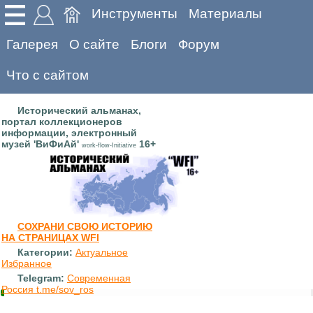
Инструменты
Материалы
Галерея
О сайте
Блоги
Форум
Что с сайтом
Исторический альманах,
портал коллекционеров
информации, электронный
музей 'ВиФиАй'
16+
work-flow-Initiative
СОХРАНИ СВОЮ ИСТОРИЮ
НА СТРАНИЦАХ WFI
Категории:
Актуальное
Избранное
Telegram:
Современная
Россия t.me/sov_ros