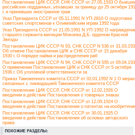
Постановление ЦИК СССР, СНК СССР от 27.05.1933 О бывши
российских подданных, уехавших за границу до 25 октября 19
г. и принявших иностранное граж
Указ Президента СССР от 05.11.1991 N УП-2810 О подготовке
советских спортсменов к Олимпийским играм 1992 года
Указ Президента СССР от 21.05.1991 N УП-1992 О награждени
старшего сержанта милиции Мокоева Д.Б. орденом Красной
Звезды
Постановление ЦИК СССР N 93, СНК СССР N 536 от 31.03.19
Об отмене Постановления ЦИК и СНК СССР от 15 декабря
1930 г. О порядке найма и распределения раб
Постановление ЦИК СССР N 94, СНК СССР N 595 от 09.04.19
О применении Постановления ЦИК и СНК СССР от 5 октября
1936 г. Об уголовной ответственности за
Приказ Таможенного комитета СССР от 02.01.1992 N 1 О мерах
связанных с ликвидацией Таможенного комитета СССР
Постановление ЦИК СССР, СНК СССР от 12.02.1926 О
введении в действие Постановления о товарных знаках
Постановление ЦИК СССР, СНК СССР от 12.09.1924 О
введении в действие Постановления о патентах на изобретени
Постановление ЦИК СССР, СНК СССР от 30.01.1925 О
введении в действие Постановления об основах авторского
права
ПОХОЖИЕ РАЗДЕЛЫ: