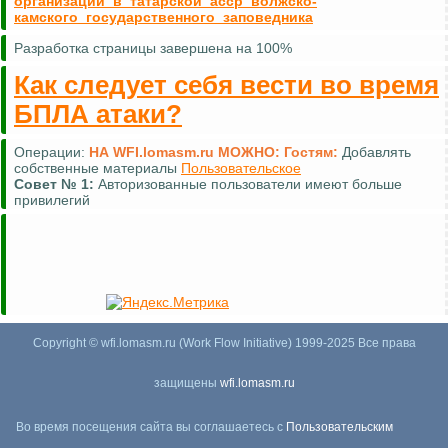
организации_в_татарской_асср_волжско-
камского_государственного_заповедника
Разработка страницы завершена на 100%
Как следует себя вести во время
БПЛА атаки?
Операции:
НА WFI.lomasm.ru МОЖНО:
Гостям:
Добавлять
собственные материалы
Пользовательское
Совет №
1:
Авторизованные пользователи имеют больше
привилегий
Copyright © wfi.lomasm.ru (Work Flow Initiative) 1999-2025 Все права
защищены
wfi.lomasm.ru
Во время посещения сайта вы соглашаетесь с
Пользовательским