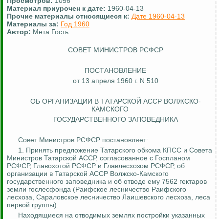
Просмотров:
1056
Материал приурочен к дате:
1960-04-13
Прочие материалы относящиеся к:
Дате 1960-04-13
Материалы за:
Год 1960
Автор:
Мета Гость
СОВЕТ МИНИСТРОВ РСФСР
ПОСТАНОВЛЕНИЕ
от 13 апреля 1960 г. N 510
ОБ ОРГАНИЗАЦИИ В ТАТАРСКОЙ АССР
ВОЛЖСКО-
КАМСКОГО
ГОСУДАРСТВЕННОГО ЗАПОВЕДНИКА
Совет Министров РСФСР постановляет:
1. Принять предложение Татарского обкома КПСС и Совета
Министров Татарской АССР, согласованное с Госпланом
РСФСР,
Главохотой
РСФСР и
Главлесхозом
РСФСР, об
организации в Татарской АССР Волжско-Камского
государственного заповедника и об отводе ему 7562 гектаров
земли
гослесфонда
(
Раифское
лесничество
Раифского
лесхоза,
Сараловское
лесничество
Лаишевского
лесхоза, леса
первой группы).
Находящиеся на отводимых землях постройки указанных