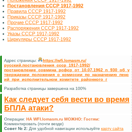
Положения СССР 1917-1992
Постановления СССР 1917-1992
Правила СССР 1917-1992
Приказы СССР 1917-1992
Прочие СССР 1917-1992
Распоряжения СССР 1917-1992
Указы СССР 1917-1992
Циркуляры СССР 1917-1992
Адрес страницы:
https://wfi.lomasm.ru/
русский.постановления_ссср_1917-1992/
постановление_совмина_рсфср_от_10.07.1962_n_930_об_у
тверждении_положения_о_комиссии_по_назначению_пенс
ий_при_исполнительном_комитете_районного_г
Разработка страницы завершена на 100%
Как следует себя вести во время
БПЛА атаки?
Операции:
НА WFI.lomasm.ru МОЖНО:
Гостям:
Комментировать (почти везде)
Совет №
2:
Для удобной навигации используйте
карту сайта