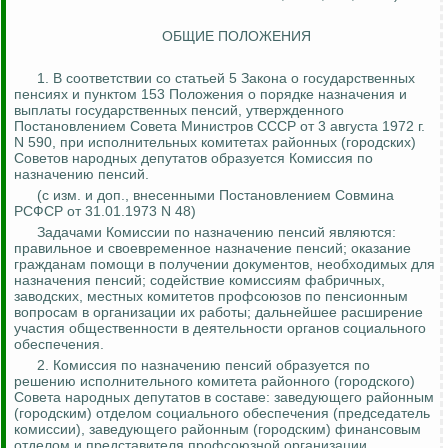
ОБЩИЕ ПОЛОЖЕНИЯ
1. В соответствии со статьей 5 Закона о государственных
пенсиях и пунктом 153 Положения о порядке назначения и
выплаты государственных пенсий, утвержденного
Постановлением Совета Министров СССР от 3 августа 1972 г.
N 590, при исполнительных комитетах районных (городских)
Советов народных депутатов образуется Комиссия по
назначению пенсий.
(
с
изм. и доп., внесенными Постановлением Совмина
РСФСР от 31.01.1973 N 48)
Задачами Комиссии по назначению пенсий являются:
правильное и своевременное назначение пенсий; оказание
гражданам помощи в получении документов, необходимых для
назначения пенсий; содействие комиссиям фабричных,
заводских, местных комитетов профсоюзов по пенсионным
вопросам в организации их работы; дальнейшее расширение
участия общественности в деятельности органов социального
обеспечения.
2. Комиссия по назначению пенсий образуется по
решению исполнительного комитета районного (городского)
Совета народных депутатов в составе: заведующего районным
(городским) отделом социального обеспечения (председатель
комиссии), заведующего районным (городским) финансовым
отделом и представителя профсоюзной организации.