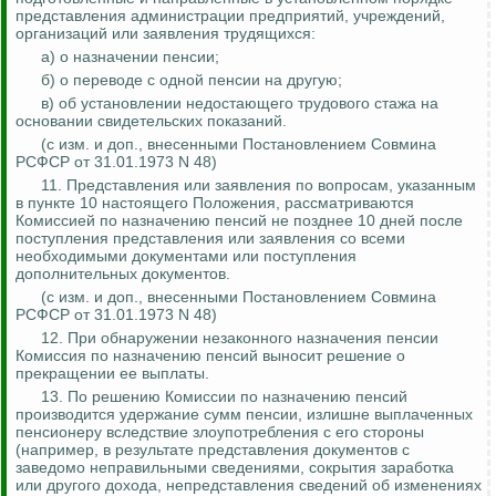
представления администрации предприятий, учреждений,
организаций или заявления трудящихся:
а) о назначении пенсии;
б) о переводе с одной пенсии на другую;
в) об установлении недостающего трудового стажа на
основании свидетельских показаний.
(с изм. и доп.,
внесенными
Постановлением Совмина
РСФСР от 31.01.1973 N 48)
11. Представления или заявления по вопросам, указанным
в пункте 10 настоящего Положения, рассматриваются
Комиссией по назначению пенсий не позднее 10 дней после
поступления представления или заявления со всеми
необходимыми документами или поступления
дополнительных документов.
(
с
изм. и доп., внесенными Постановлением Совмина
РСФСР от 31.01.1973 N 48)
12. При обнаружении незаконного назначения пенсии
Комиссия по назначению пенсий выносит решение о
прекращении ее выплаты.
13.
По решению Комиссии по назначению пенсий
производится удержание сумм пенсии, излишне выплаченных
пенсионеру вследствие злоупотребления с его стороны
(например, в результате представления документов с
заведомо неправильными сведениями, сокрытия заработка
или другого дохода, непредставления сведений об изменениях