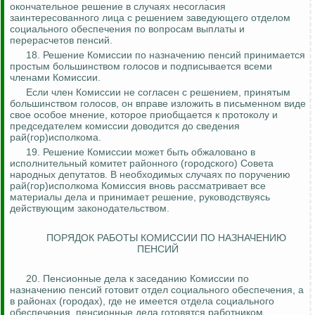
окончательное решение в случаях несогласия
заинтересованного
лица
с решением заведующего отделом
социального обеспечения по вопросам выплаты и
перерасчетов пенсий.
18. Решение Комиссии по назначению пенсий принимается
простым большинством голосов и подписывается всеми
членами Комиссии.
Если член Комиссии не согласен с решением, принятым
большинством голосов, он вправе изложить в письменном виде
свое особое мнение, которое приобщается к протоколу и
председателем комиссии доводится до сведения
ра
й(
гор)исполкома.
19. Решение Комиссии может быть обжаловано в
исполнительный комитет районного (городского) Совета
народных депутатов. В необходимых случаях по поручению
ра
й(
гор)исполкома Комиссия вновь рассматривает все
материалы дела и принимает решение, руководствуясь
действующим законодательством.
ПОРЯДОК РАБОТЫ КОМИССИИ ПО НАЗНАЧЕНИЮ
ПЕНСИЙ
20. Пенсионные дела к заседанию Комиссии по
назначению пенсий готовит отдел социального обеспечения, а
в районах (городах), где не имеется отдела социального
обеспечения, пенсионные дела готовятся работником