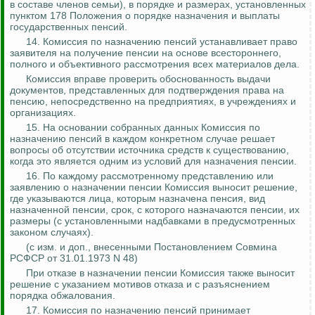
в составе членов семьи), в порядке и размерах, установленных
пунктом 178 Положения о порядке назначения и выплаты
государственных пенсий.
14. Комиссия по назначению пенсий устанавливает право
заявителя на получение пенсии на основе всестороннего,
полного и объективного рассмотрения всех материалов дела.
Комиссия вправе проверить обоснованность выдачи
документов, представленных для подтверждения права на
пенсию, непосредственно на предприятиях, в учреждениях и
организациях.
15. На основании собранных данных Комиссия по
назначению пенсий в каждом конкретном случае решает
вопросы об отсутствии источника сре
дств к с
уществованию,
когда это является одним из условий для назначения пенсии.
16. По каждому рассмотренному представлению или
заявлению о назначении пенсии Комиссия выносит решение,
где указываются лица, которым назначена пенсия, вид
назначенной пенсии, срок, с которого назначаются пенсии, их
размеры (с установленными надбавками в предусмотренных
законом случаях).
(
с
изм. и доп., внесенными Постановлением Совмина
РСФСР от 31.01.1973 N 48)
При отказе в назначении пенсии Комиссия также выносит
решение с указанием мотивов отказа и с разъяснением
порядка обжалования.
17. Комиссия по назначению пенсий принимает