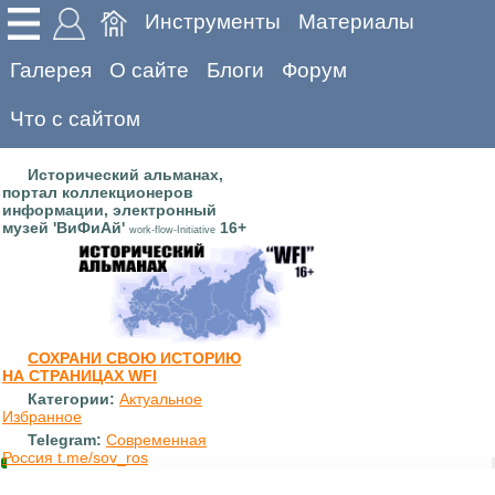
Инструменты
Материалы
Галерея
О сайте
Блоги
Форум
Что с сайтом
Исторический альманах,
портал коллекционеров
информации, электронный
музей 'ВиФиАй'
16+
work-flow-Initiative
СОХРАНИ СВОЮ ИСТОРИЮ
НА СТРАНИЦАХ WFI
Категории:
Актуальное
Избранное
Telegram:
Современная
Россия t.me/sov_ros