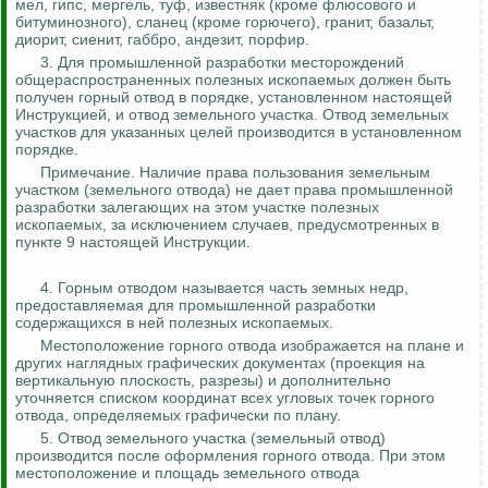
мел, гипс, мергель, туф, известняк (кроме флюсового и
битуминозного), сланец (кроме горючего), гранит, базальт,
диорит, сиенит, габбро
, андезит, порфир.
3. Для промышленной разработки месторождений
общераспространенных полезных ископаемых должен быть
получен горный отвод в порядке, установленном настоящей
Инструкцией, и отвод земельного участка. Отвод земельных
участков для указанных целей производится в установленном
порядке.
Примечание. Наличие права пользования земельным
участком (земельного отвода) не дает права промышленной
разработки залегающих на этом участке полезных
ископаемых, за исключением случаев, предусмотренных в
пункте 9 настоящей Инструкции.
4. Горным отводом называется часть земных недр,
предоставляемая для промышленной разработки
содержащихся в ней полезных ископаемых.
Местоположение горного отвода изображается на плане и
других наглядных графических документах (проекция на
вертикальную плоскость, разрезы) и дополнительно
уточняется списком координат всех угловых точек горного
отвода, определяемых графически по плану.
5. Отвод земельного участка (земельный отвод)
производится после оформления горного отвода. При этом
местоположение и площадь земельного отвода