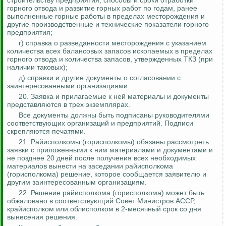
строительству предприятия, способы и сроки отработки
горного
отвода
и развитие горных работ по годам, ранее
выполненные горные работы в пределах месторождения и
другие производственные и технические показатели горного
предприятия;
г) справка о
разведанности
месторождения с указанием
количества всех балансовых запасов ископаемых в пределах
горного отвода и количества запасов, утвержденных ТКЗ (при
наличии таковых);
д) справки и другие документы о согласовании с
заинтересованными организациями.
20. Заявка и прилагаемые к ней материалы и документы
представляются в трех экземплярах.
Все документы должны быть подписаны руководителями
соответствующих организаций и предприятий. Подписи
скрепляются печатями.
21. Райисполкомы (горисполкомы) обязаны рассмотреть
заявки с приложенными к ним материалами и документами и
не позднее 20 дней после получения всех необходимых
материалов вынести на заседании райисполкома
(горисполкома) решение, которое сообщается заявителю и
другим заинтересованным организациям.
22. Решение райисполкома (горисполкома) может быть
обжаловано в соответствующий Совет Министров АССР,
крайисполком или облисполком в 2-месячный срок со дня
вынесения решения.