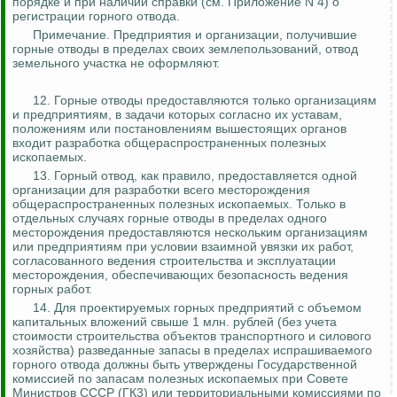
порядке и при наличии справки (см. Приложение N 4) о
регистрации горного отвода.
Примечание. Предприятия и организации, получившие
горные отводы в пределах своих землепользований, отвод
земельного участка не оформляют.
12. Горные отводы предоставляются только организациям
и предприятиям, в задачи которых согласно их уставам,
положениям или постановлениям вышестоящих органов
входит разработка общераспространенных полезных
ископаемых.
13. Горный отвод, как правило, предоставляется одной
организации для разработки всего месторождения
общераспространенных полезных ископаемых. Только в
отдельных случаях горные отводы в пределах одного
месторождения предоставляются нескольким организациям
или предприятиям при условии взаимной увязки их работ,
согласованного ведения строительства и эксплуатации
месторождения, обеспечивающих безопасность ведения
горных работ.
14.
Для проектируемых горных предприятий с объемом
капитальных вложений свыше 1 млн. рублей (без учета
стоимости строительства объектов транспортного и силового
хозяйства) разведанные запасы в пределах испрашиваемого
горного отвода должны быть утверждены Государственной
комиссией по запасам полезных ископаемых при Совете
Министров СССР (ГК3) или территориальными комиссиями по