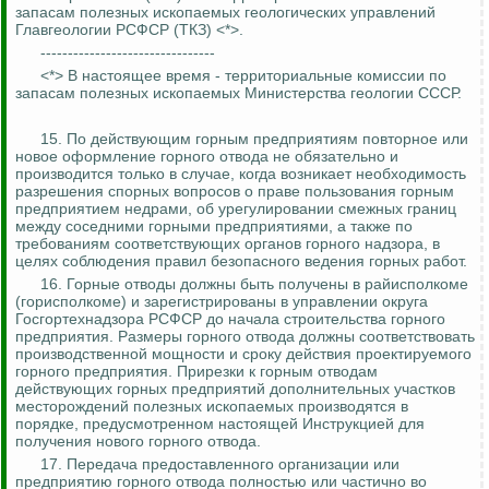
запасам полезных ископаемых геологических управлений
Главгеологии
РСФСР (ТКЗ) <*>.
--------------------------------
<*> В настоящее время - территориальные комиссии по
запасам полезных ископаемых Министерства геологии СССР.
15.
По действующим горным предприятиям повторное или
новое оформление горного отвода не обязательно и
производится только в случае, когда возникает необходимость
разрешения спорных вопросов о праве пользования горным
предприятием недрами, об урегулировании смежных границ
между соседними горными предприятиями, а также по
требованиям соответствующих органов горного надзора, в
целях соблюдения правил безопасного ведения горных работ.
16. Горные отводы должны быть получены в райисполкоме
(горисполкоме) и зарегистрированы в управлении округа
Госгортехнадзора РСФСР до начала строительства горного
предприятия. Размеры горного отвода должны соответствовать
производственной мощности и сроку действия проектируемого
горного предприятия. Прирезки к горным отводам
действующих горных предприятий дополнительных участков
месторождений полезных ископаемых производятся в
порядке, предусмотренном настоящей Инструкцией для
получения нового горного отвода.
17. Передача предоставленного организации или
предприятию горного отвода полностью или частично во