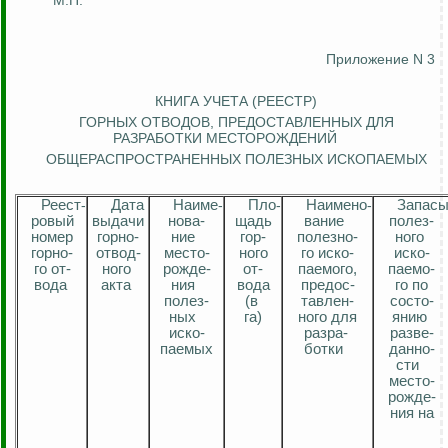
М.П.
Приложение N 3
КНИГА УЧЕТА (РЕЕСТР)
ГОРНЫХ ОТВОДОВ, ПРЕДОСТАВЛЕННЫХ ДЛЯ
РАЗРАБОТКИ МЕСТОРОЖДЕНИЙ
ОБЩЕРАСПРОСТРАНЕННЫХ ПОЛЕЗНЫХ ИСКОПАЕМЫХ
Реес
т
-
Дата
Наим
е
-
Пл
о
-
Наимен
о
-
Запас
ровый
выдачи
нова-
щадь
вание
поле
з-
номер
горн
о-
ние
гор-
полезно-
ного
горно-
отвод-
место-
ного
го
иско
-
иско
-
го
от-
ного
рожде
-
от-
паемого
,
паемо
-
вода
акта
ния
вода
предос
-
го
по
полез-
(в
тавлен
-
состо
-
ных
га)
ного
для
янию
иско
-
разра
-
разве-
паемых
ботки
данно
-
сти
место-
рожде
-
ния
на