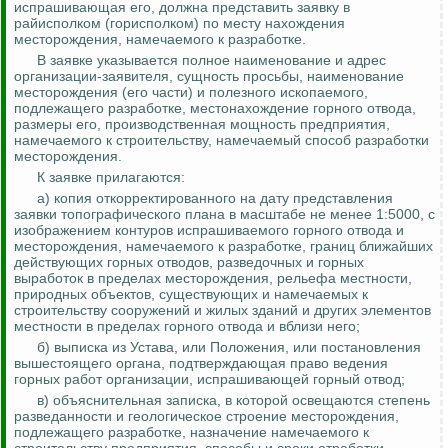
испрашивающая его, должна представить заявку в
райисполком (горисполком) по месту нахождения
месторождения, намечаемого к разработке.
В заявке указывается полное наименование и адрес
организации-заявителя, сущность просьбы, наименование
месторождения (его части) и полезного ископаемого,
подлежащего разработке, местонахождение горного отвода,
размеры его, производственная мощность предприятия,
намечаемого к строительству, намечаемый способ разработки
месторождения.
К заявке прилагаются:
а) копия откорректированного на дату представления
заявки топографического плана в масштабе не менее 1:5000, с
изображением контуров испрашиваемого горного отвода и
месторождения, намечаемого к разработке, границ ближайших
действующих горных отводов, разведочных и горных
выработок в пределах месторождения, рельефа местности,
природных объектов, существующих и намечаемых к
строительству сооружений и жилых зданий и других элементов
местности в пределах горного отвода и
вблизи него;
б) выписка из Устава, или Положения, или постановления
вышестоящего органа, подтверждающая
право ведения
горных работ организации, испрашивающей горный отвод;
в) объяснительная записка, в которой освещаются степень
разведанности
и геологическое строение месторождения,
подлежащего разработке, назначение намечаемого к