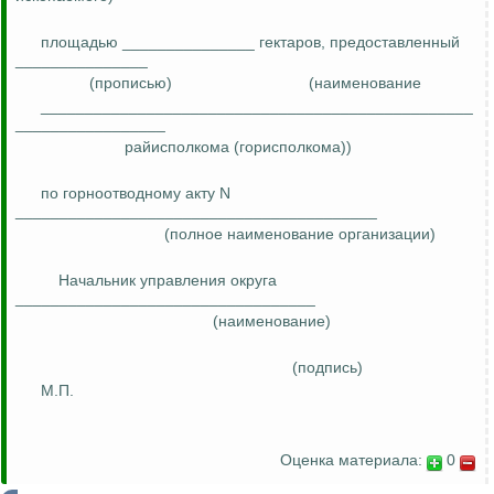
площадью _______________ гектаров,
предоставленный
_______________
(прописью)
(наименование
_________________________________________________
_________________
райисполкома (горисполкома))
по горноотводному акту N
_________________________________________
(полное наименование организации)
Начальник управления округа
__________________________________
(наименование)
(подпись)
М.П.
Оценка материала:
0