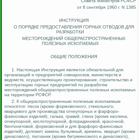
Совета Министров РСФСР
от 8 сентября 1960 г. N 1385
ИНСТРУКЦИЯ
О ПОРЯДКЕ ПРЕДОСТАВЛЕНИЯ ГОРНЫХ ОТВОДОВ ДЛЯ
РАЗРАБОТКИ
МЕСТОРОЖДЕНИЙ ОБЩЕРАСПРОСТРАНЕННЫХ
ПОЛЕЗНЫХ ИСКОПАЕМЫХ
ОБЩИЕ ПОЛОЖЕНИЯ
1. Настоящая Инструкция является обязательной для
организаций и предприятий совнархозов, министерств и
ведомств, осуществляющих проектирование, строительство и
эксплуатацию горных предприятий по разработке
месторождений общераспространенных полезных ископаемых
на территории РСФСР.
2.
К общераспространенным полезным ископаемым
относятся: песок (кроме формовочного, стекольного,
кварцевого для производства огнеупорных и
фарфоро
-
фаянсовых изделий), галька, гравий, глина (кроме каолина,
огнеупорной, кислотоупорной, флоридиновой, красочной,
бентонитовой
, формовочной и для
фарфоро
-фаянсовых
изделий), доломит, камень булыжный, кремень, кварцит (кроме
динасового
), песчаник (кроме битуминозного и
динасового
),