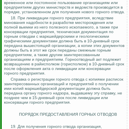
временное или постоянное пользование организациям или
предприятиям других министерств и ведом
ств пр
оизводится в
порядке, установленном для получения нового горного отвода.
18.
При ликвидации горного предприятия, вследствие
минования надобности в разработке месторождения или
полной выемки из него полезного ископаемого, а также при
консервации предприятия, техническая документация по
горным отводам с маркшейдерскими и геологическими
графическими документами должна быть в 10-дневный срок
передана вышестоящей организации, а копии этих документов
должны быть в этот же срок переданы смежным горным
предприятиям, а также другим заинтересованным
организациям
и предприятиям. Горноотводный акт подлежит
возвращению в райисполком (горисполком) в 10-дневный срок
после оформления акта о ликвидации или консервации
горного предприятия.
Справка о регистрации горного отвода с копиями расписок
заинтересованных организаций и предприятий о получении
ими копий маркшейдерской документации должна быть
передана органу горного надзора, выдавшему эту справку, не
позднее чем в 15-дневный срок после ликвидации или
консервации горного предприятия.
ПОРЯДОК ПРЕДОСТАВЛЕНИЯ ГОРНЫХ ОТВОДОВ
19. Для получения горного отвода организация,