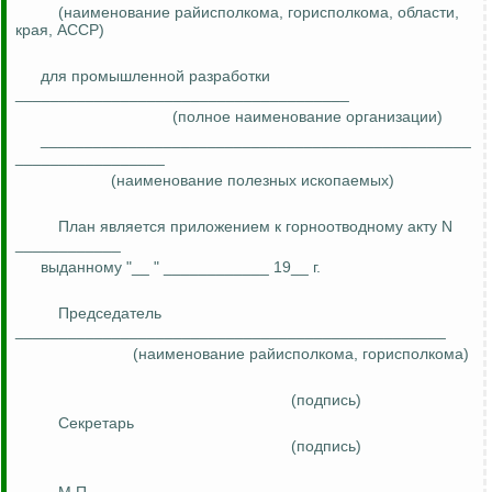
(наименование райисполкома, горисполкома, области,
края, АССР)
для промышленной разработки
______________________________________
(полное наименование организации)
_________________________________________________
_________________
(наименование полезных ископаемых)
План является приложением к горноотводному акту N
____________
выданному "__ " ____________ 19__ г.
Председатель
_________________________________________________
(наименование райисполкома, горисполкома)
(подпись)
Секретарь
(подпись)