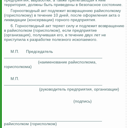
предприятия, выработки, а также прилегающая к ним
территория, должны быть приведены в безопасное состояние.
Горноотводный акт подлежит возвращению райисполкому
(горисполкому) в течение 10 дней, после оформления акта о
ликвидации (консервации) горного предприятия.
6. Горноотводный акт теряет силу и подлежит возвращению
в райисполком (горисполком), если предприятие
(организация), получившая его, в течение двух лет не
приступила к разработке полезного ископаемого.
М.П.
Председатель
___________________________________________
(наименование райисполкома,
горисполкома)
М.П.
___________________________________________
(руководитель предприятия, организации)
(подпись)
________________________________________
райисполком (горисполком)