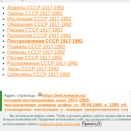
Декреты СССР 1917-1992
Законы СССР 1917-1992
Инструкции СССР 1917-1992
Обращения СССР 1917-1992
Письма СССР 1917-1992
Положения СССР 1917-1992
Постановления СССР 1917-1992
Правила СССР 1917-1992
Приказы СССР 1917-1992
Прочие СССР 1917-1992
Распоряжения СССР 1917-1992
Указы СССР 1917-1992
Циркуляры СССР 1917-1992
Адрес страницы:
https://wfi.lomasm.ru/
русский.постановления_ссср_1917-1992/
постановление_совмина_рсфср_от_08.09.1960_n_1385_об_
утверждении_инструкции_о_порядке_предоставления_гор
ных_отводов_для_разработки_месторождений_
Мы используем файлы cookie. Чтобы улучшить работу сайта и предоставить ва
больше возможностей. Продолжая использовать сайт, вы соглашаетесь с условиям
Разработка страницы завершена на 100%
Принять
X
использования cookie и
сервисов сбора статистики
.