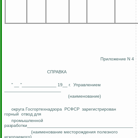
Приложение N 4
СПРАВКА
" __ "______________ 19__ г.
Управлением
_______________________
(наименование)
округа Госгортехнадзора
РСФСР
зарегистрирован
горный
отвод
для
промышленной
разработки___________________________________________
(наименование месторождения полезного
ископаемого)