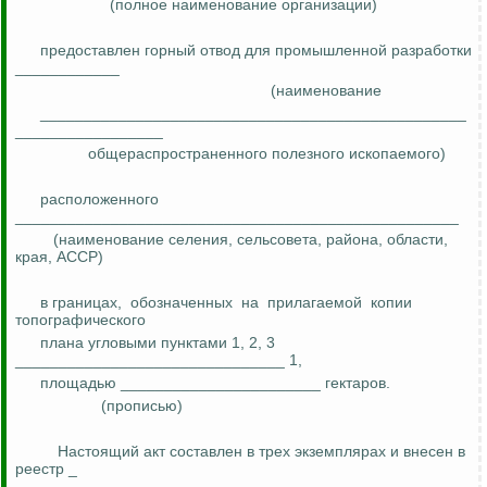
(полное наименование организации)
предоставлен горный отвод для промышленной разработки
____________
(наименование
_________________________________________________
_________________
общераспространенного полезного ископаемого)
расположенного
___________________________________________________
(наименование селения, сельсовета, района, области,
края, АССР)
в границах,
обозначенных
на
прилагаемой
копии
топографического
плана угловыми пунктами 1, 2, 3
_______________________________ 1,
площадью _______________________ гектаров.
(прописью)
Настоящий акт составлен в трех экземплярах и внесен в
реестр _