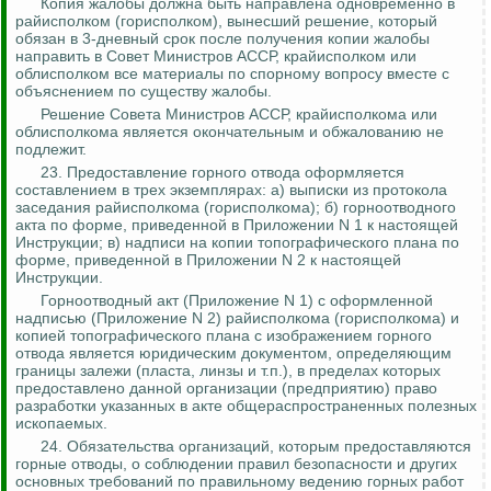
Копия жалобы должна быть направлена одновременно в
райисполком (горисполком), вынесший решение, который
обязан в 3-дневный срок после получения копии жалобы
направить в Совет Министров АССР, крайисполком или
облисполком все материалы по спорному вопросу вместе с
объяснением по существу жалобы.
Решение Совета Министров АССР, крайисполкома или
облисполкома является окончательным и обжалованию не
подлежит.
23. Предоставление горного отвода оформляется
составлением в трех экземплярах: а) выписки из протокола
заседания райисполкома (горисполкома); б) горноотводного
акта по форме, приведенной в Приложении N 1 к настоящей
Инструкции; в) надписи на копии топографического плана по
форме, приведенной в Приложении N 2 к настоящей
Инструкции.
Горноотводный акт (Приложение N 1) с оформленной
надписью (Приложение N 2) райисполкома (горисполкома) и
копией топографического плана с изображением горного
отвода является юридическим документом, определяющим
границы залежи (пласта, линзы и т.п.), в пределах которых
предоставлено данной организации (предприятию) право
разработки указанных в акте общераспространенных полезных
ископаемых.
24. Обязательства организаций, которым предоставляются
горные отводы, о соблюдении правил безопасности и других
основных требований по правильному ведению горных работ