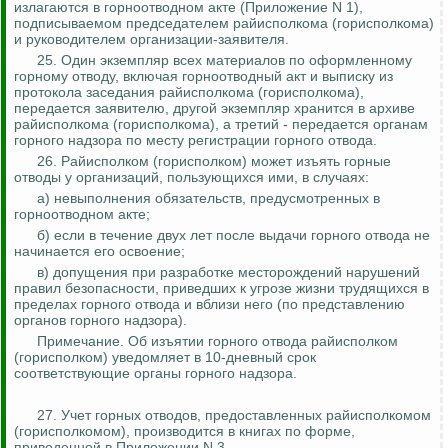
излагаются в горноотводном акте (Приложение N 1),
подписываемом председателем райисполкома (горисполкома)
и руководителем организации-заявителя.
25. Один экземпляр всех материалов по оформленному
горному отводу, включая горноотводный акт и выписку из
протокола заседания райисполкома (горисполкома),
передается заявителю, другой экземпляр хранится в архиве
райисполкома (горисполкома), а третий - передается органам
горного надзора по месту регистрации горного отвода.
26. Райисполком (горисполком) может изъять горные
отводы у организаций, пользующихся ими, в случаях:
а) невыполнения обязательств, предусмотренных в
горноотводном акте;
б) если в течение двух лет после выдачи горного отвода не
начинается его освоение;
в) допущения при разработке месторождений нарушений
правил безопасности, приведших к угрозе жизни трудящихся в
пределах горного отвода и вблизи него (по представлению
органов горного надзора).
Примечание. Об изъятии горного отвода райисполком
(горисполком) уведомляет в 10-дневный срок
соответствующие органы горного надзора.
27. Учет горных отводов, предоставленных райисполкомом
(горисполкомом), производится в книгах по форме,
приведенной в Приложении N 3.