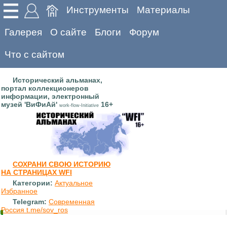
Инструменты
Материалы
Галерея
О сайте
Блоги
Форум
Что с сайтом
Исторический альманах,
портал коллекционеров
информации, электронный
музей 'ВиФиАй'
16+
work-flow-Initiative
СОХРАНИ СВОЮ ИСТОРИЮ
НА СТРАНИЦАХ WFI
Категории:
Актуальное
Избранное
Telegram:
Современная
Россия t.me/sov_ros