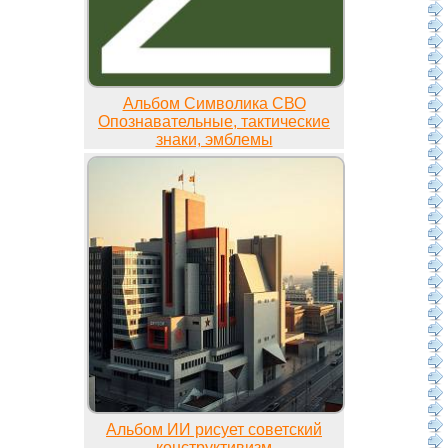
Альбом Символика СВО
Опознавательные, тактические
знаки, эмблемы
Альбом ИИ рисует советский
конструктивизм