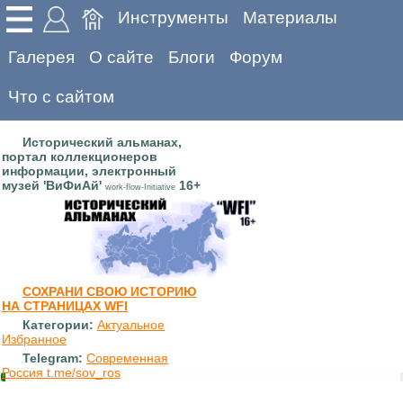
Инструменты
Материалы
Галерея
О сайте
Блоги
Форум
Что с сайтом
Исторический альманах,
портал коллекционеров
информации, электронный
музей 'ВиФиАй'
16+
work-flow-Initiative
СОХРАНИ СВОЮ ИСТОРИЮ
НА СТРАНИЦАХ WFI
Категории:
Актуальное
Избранное
Telegram:
Современная
Россия t.me/sov_ros