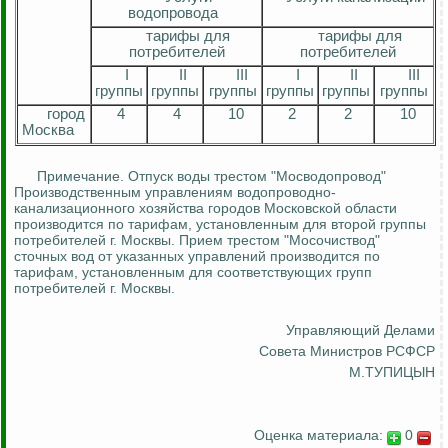
водопровода
тарифы для
тарифы для
потребителей
потребителей
I
II
III
I
II
III
группы
группы
группы
группы
группы
группы
город
4
4
10
2
2
10
Москва
Примечание. Отпуск воды трестом "
Мосводопровод
"
Производственным управлениям водопроводно-
канализационного хозяйства городов Московской области
производится по тарифам, установленным для второй группы
потребителей г. Москвы. Прием трестом "
Мосочиствод
"
сточных вод от указанных управлений производится по
тарифам, установленным для соответствующих групп
потребителей г. Москвы.
Управляющий Делами
Совета Министров РСФСР
М.ТУПИЦЫН
Оценка материала:
0