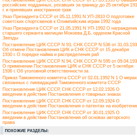
Постановление ЦИК СССР, СНК СССР от 27.05.1933 О бывши
российских подданных, уехавших за границу до 25 октября 19
г. и принявших иностранное граж
Указ Президента СССР от 05.11.1991 N УП-2810 О подготовке
советских спортсменов к Олимпийским играм 1992 года
Указ Президента СССР от 21.05.1991 N УП-1992 О награждени
старшего сержанта милиции Мокоева Д.Б. орденом Красной
Звезды
Постановление ЦИК СССР N 93, СНК СССР N 536 от 31.03.19
Об отмене Постановления ЦИК и СНК СССР от 15 декабря
1930 г. О порядке найма и распределения раб
Постановление ЦИК СССР N 94, СНК СССР N 595 от 09.04.19
О применении Постановления ЦИК и СНК СССР от 5 октября
1936 г. Об уголовной ответственности за
Приказ Таможенного комитета СССР от 02.01.1992 N 1 О мерах
связанных с ликвидацией Таможенного комитета СССР
Постановление ЦИК СССР, СНК СССР от 12.02.1926 О
введении в действие Постановления о товарных знаках
Постановление ЦИК СССР, СНК СССР от 12.09.1924 О
введении в действие Постановления о патентах на изобретени
Постановление ЦИК СССР, СНК СССР от 30.01.1925 О
введении в действие Постановления об основах авторского
права
ПОХОЖИЕ РАЗДЕЛЫ: