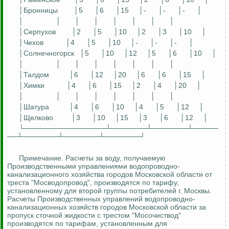
│Бронницы
│5
│6
│15
│-
│-
│-
│
│
│
│
│
│
│
│
│
│Серпухов
│2
│5
│10
│2
│3
│10
│
│Чехов
│4
│5
│10
│-
│-
│-
│
│Солнечногорск
│5
│10
│12
│5
│6
│10
│
│
│
│
│
│
│
│
│
│Талдом
│6
│12
│20
│6
│6
│15
│
│Химки
│4
│6
│15
│2
│4
│20
│
│
│
│
│
│
│
│
│
│Шатура
│4
│6
│10
│4
│5
│12
│
│Щелково
│3
│10
│15
│3
│6
│12
│
└────────────────┴───────┴───────┴─────
──┴───────┴───────┴───────┘
Примечание. Расчеты за воду, получаемую
Производственными управлениями водопроводно-
канализационного хозяйства городов Московской области от
треста "
Мосводопровод
", производятся по тарифу,
установленному для второй группы потребителей г. Москвы.
Расчеты Производственных управлений водопроводно-
канализационных хозяйств городов Московской области за
пропуск сточной жидкости с трестом "
Мосочиствод
"
производятся по тарифам, установленным для