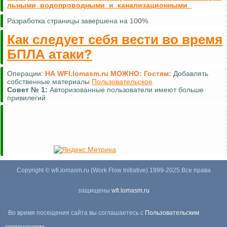
льными_водопроводными_и_канализационными_
Разработка страницы завершена на 100%
Как следует себя вести во время
БПЛА атаки?
Операции:
НА WFI.lomasm.ru МОЖНО:
Гостям:
Добавлять
собственные материалы
Пользовательское
Совет №
1:
Авторизованные пользователи имеют больше
привилегий
Copyright © wfi.lomasm.ru (Work Flow Initiative) 1999-2025 Все права
защищены
wfi.lomasm.ru
Во время посещения сайта вы соглашаетесь с
Пользовательским