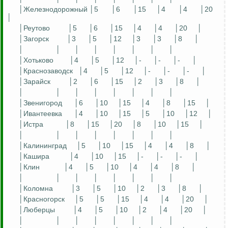
│Железнодорожный │5
│6
│15
│4
│4
│20
│
│
Реутово
│5
│6
│15
│4
│4
│20
│
│Загорск
│3
│5
│12
│3
│3
│8
│
│
│
│
│
│
│
│
│
│Хотьково
│4
│5
│12
│-
│-
│-
│
│Краснозаводск
│4
│5
│12
│-
│-
│-
│
│Зарайск
│2
│6
│15
│2
│3
│8
│
│
│
│
│
│
│
│
│
│Звенигород
│6
│10
│15
│4
│8
│15
│
│Ивантеевка
│4
│10
│15
│5
│10
│12
│
│Истра
│8
│15
│20
│8
│10
│15
│
│
│
│
│
│
│
│
│
│Калининград
│5
│10
│15
│4
│4
│8
│
│Кашира
│4
│10
│15
│-
│-
│-
│
│Клин
│4
│5
│10
│4
│4
│8
│
│
│
│
│
│
│
│
│
│Коломна
│3
│5
│10
│2
│3
│8
│
│Красногорск
│5
│5
│15
│4
│4
│20
│
│Люберцы
│4
│5
│10
│2
│4
│20
│
│
│
│
│
│
│
│
│