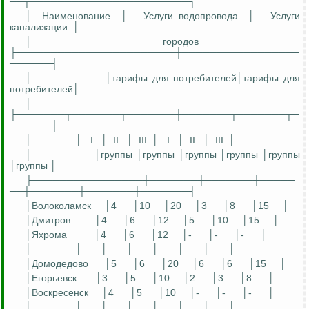
──┬───────────────────────┐
│
Наименование
│
Услуги водопровода
│
Услуги
канализации
│
│
городов
├───────────────────────┼─────────────────
──────┤
│
│тарифы для
потребителей│тарифы
для
потребителей│
│
├───────┬───────┬───────┼───────┬───────┬─
──────┤
│
│
I
│
II
│
III
│
I
│
II
│
III
│
│
│группы │
группы
│группы │группы │группы
│группы │
├────────────────┼───────┼───────┼─────
──┼───────┼───────┼───────┤
│Волоколамск
│4
│10
│20
│3
│8
│15
│
│Дмитров
│4
│6
│12
│5
│10
│15
│
│Яхрома
│4
│6
│12
│-
│-
│-
│
│
│
│
│
│
│
│
│
│Домодедово
│5
│6
│20
│6
│6
│15
│
│Егорьевск
│3
│5
│10
│2
│3
│8
│
│Воскресенск
│4
│5
│10
│-
│-
│-
│
│
│
│
│
│
│
│
│