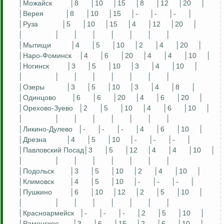
│Можайск
│8
│10
│15
│8
│12
│20
│
│Верея
│8
│10
│15
│-
│-
│-
│
│Руза
│5
│10
│15
│4
│12
│20
│
│
│
│
│
│
│
│
│
│Мытищи
│4
│5
│10
│2
│4
│20
│
│Наро-Фоминск
│4
│6
│20
│4
│4
│10
│
│Ногинск
│3
│5
│10
│3
│4
│10
│
│
│
│
│
│
│
│
│
│
Озеры
│3
│5
│10
│3
│4
│8
│
│Одинцово
│6
│6
│20
│4
│6
│20
│
│Орехово-Зуево
│2
│5
│10
│4
│6
│10
│
│
│
│
│
│
│
│
│
│Ликино-Дулево
│-
│-
│-
│4
│6
│10
│
│Дрезна
│4
│5
│10
│-
│-
│-
│
│Павловский Посад│3
│5
│12
│4
│4
│10
│
│
│
│
│
│
│
│
│
│Подольск
│3
│5
│10
│2
│4
│10
│
│Климовск
│4
│5
│10
│-
│-
│-
│
│Пушкино
│6
│10
│12
│2
│5
│10
│
│
│
│
│
│
│
│
│
│Красноармейск
│-
│-
│-
│2
│5
│10
│
│Раменское
│3
│6
│15
│2
│6
│10
│