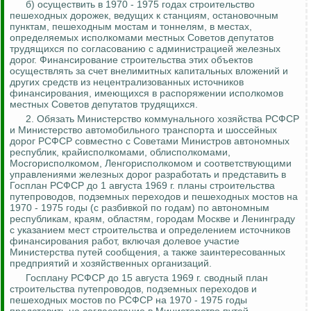
б) осуществить в 1970 - 1975 годах строительство
пешеходных дорожек, ведущих к станциям, остановочным
пунктам, пешеходным мостам и тоннелям, в местах,
определяемых исполкомами местных Советов депутатов
трудящихся по согласованию с администрацией железных
дорог. Финансирование строительства этих объектов
осуществлять за счет внелимитных капитальных вложений и
других средств из нецентрализованных источников
финансирования, имеющихся в распоряжении исполкомов
местных Советов депутатов трудящихся.
2.
Обязать Министерство коммунального хозяйства РСФСР
и Министерство автомобильного транспорта и шоссейных
дорог РСФСР совместно с Советами Министров автономных
республик, крайисполкомами, облисполкомами,
Мосгорисполкомом,
Ленгорисполкомом
и соответствующими
управлениями железных дорог разработать и представить в
Госплан РСФСР до 1 августа 1969 г. планы строительства
путепроводов, подземных переходов и пешеходных мостов на
1970 - 1975 годы (с разбивкой по годам) по автономным
республикам, краям, областям
, городам Москве и Ленинграду
с указанием ме
ст стр
оительства и определением источников
финансирования работ, включая долевое участие
Министерства путей сообщения, а также заинтересованных
предприятий и хозяйственных организаций.
Госплану РСФСР до 15 августа 1969 г. сводный план
строительства путепроводов, подземных переходов и
пешеходных мостов по РСФСР на 1970 - 1975 годы