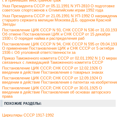
г. и принявших иностранное граж
Указ Президента СССР от 05.11.1991 N УП-2810 О подготовке
советских спортсменов к Олимпийским играм 1992 года
Указ Президента СССР от 21.05.1991 N УП-1992 О награждени
старшего сержанта милиции Мокоева Д.Б. орденом Красной
Звезды
Постановление ЦИК СССР N 93, СНК СССР N 536 от 31.03.19
Об отмене Постановления ЦИК и СНК СССР от 15 декабря
1930 г. О порядке найма и распределения раб
Постановление ЦИК СССР N 94, СНК СССР N 595 от 09.04.19
О применении Постановления ЦИК и СНК СССР от 5 октября
1936 г. Об уголовной ответственности за
Приказ Таможенного комитета СССР от 02.01.1992 N 1 О мерах
связанных с ликвидацией Таможенного комитета СССР
Постановление ЦИК СССР, СНК СССР от 12.02.1926 О
введении в действие Постановления о товарных знаках
Постановление ЦИК СССР, СНК СССР от 12.09.1924 О
введении в действие Постановления о патентах на изобретени
Постановление ЦИК СССР, СНК СССР от 30.01.1925 О
введении в действие Постановления об основах авторского
права
ПОХОЖИЕ РАЗДЕЛЫ:
Циркуляры СССР 1917-1992