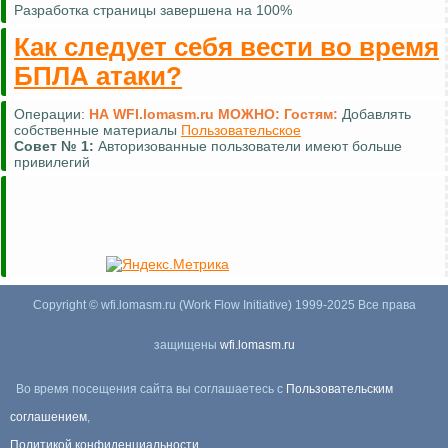
Разработка страницы завершена на 100%
Как следует себя вести во время
БПЛА атаки?
Операции:
НА WFI.lomasm.ru МОЖНО:
Гостям:
Добавлять
собственные материалы
Пользовательское
Совет №
1:
Авторизованные пользователи имеют больше
привилегий
Copyright © wfi.lomasm.ru (Work Flow Initiative) 1999-2025 Все права
защищены
wfi.lomasm.ru
Во время посещения сайта вы соглашаетесь с
Пользовательским
соглашением
,
Политикой конфиденциальности
,