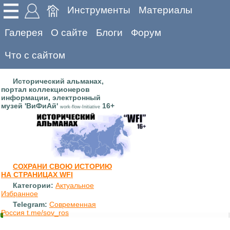
Инструменты
Материалы
Галерея
О сайте
Блоги
Форум
Что с сайтом
Исторический альманах,
портал коллекционеров
информации, электронный
музей 'ВиФиАй'
16+
work-flow-Initiative
СОХРАНИ СВОЮ ИСТОРИЮ
НА СТРАНИЦАХ WFI
Категории:
Актуальное
Избранное
Telegram:
Современная
Россия t.me/sov_ros