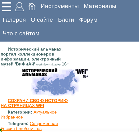
Инструменты
Материалы
Галерея
О сайте
Блоги
Форум
Что с сайтом
Исторический альманах,
портал коллекционеров
информации, электронный
музей 'ВиФиАй'
16+
work-flow-Initiative
СОХРАНИ СВОЮ ИСТОРИЮ
НА СТРАНИЦАХ WFI
Категории:
Актуальное
Избранное
Telegram:
Современная
Россия t.me/sov_ros