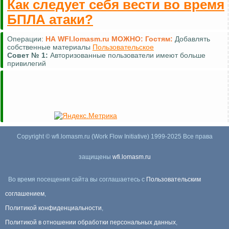
Как следует себя вести во время
БПЛА атаки?
Операции:
НА WFI.lomasm.ru МОЖНО:
Гостям:
Добавлять
собственные материалы
Пользовательское
Совет №
1:
Авторизованные пользователи имеют больше
привилегий
Copyright © wfi.lomasm.ru (Work Flow Initiative) 1999-2025 Все права
защищены
wfi.lomasm.ru
Во время посещения сайта вы соглашаетесь с
Пользовательским
соглашением
,
Политикой конфиденциальности
,
Политикой в отношении обработки персональных данных
,