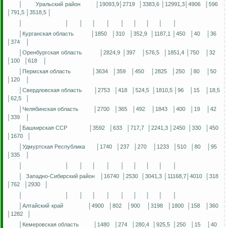
│
Уральский район
│19093,9│2719
│3383,6 │12991,3│4906
│596
│791,5 │3518,5 │
│
│
│
│
│
│
│
│
│
│
│Курганская область
│1850
│310
│352,9
│1187,1 │450
│40
│36
│374
│
│Оренбургская область
│2824,9 │397
│576,5
│1851,4 │750
│32
│100
│618
│
│Пермская область
│3634
│359
│450
│2825
│250
│80
│50
│120
│
│Свердловская область
│2753
│418
│524,5
│1810,5 │96
│15
│18,5
│62,5
│
│Челябинская область
│2700
│365
│492
│1843
│400
│19
│42
│339
│
│Башкирская ССР
│3592
│633
│717,7
│2241,3 │2450
│330
│450
│1670
│
│Удмуртская Республика
│1740
│237
│270
│1233
│510
│80
│95
│335
│
│
│
│
│
│
│
│
│
│
│
│
Западно-Сибирский район
│16740
│2530
│3041,3 │11168,7│4010
│318
│762
│2930
│
│
│
│
│
│
│
│
│
│
│
│Алтайский край
│4900
│802
│900
│3198
│1800
│158
│360
│1282
│
│Кемеровская область
│1480
│274
│280,4
│925,5
│250
│15
│40