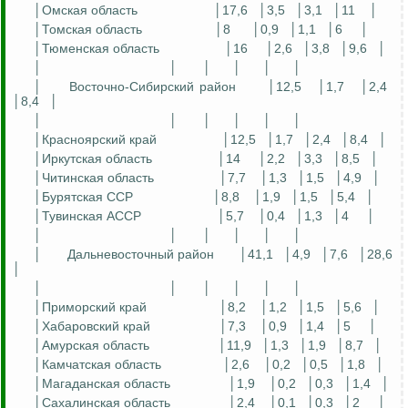
│Омская область
│17,6
│3,5
│3,1
│11
│
│Томская область
│8
│0,9
│1,1
│6
│
│Тюменская область
│16
│2,6
│3,8
│9,6
│
│
│
│
│
│
│
│
Восточно-Сибирский район
│12,5
│1,7
│2,4
│8,4
│
│
│
│
│
│
│
│Красноярский край
│12,5
│1,7
│2,4
│8,4
│
│Иркутская область
│14
│2,2
│3,3
│8,5
│
│Читинская область
│7,7
│1,3
│1,5
│4,9
│
│Бурятская ССР
│8,8
│1,9
│1,5
│5,4
│
│Тувинская АССР
│5,7
│0,4
│1,3
│4
│
│
│
│
│
│
│
│
Дальневосточный район
│41,1
│4,9
│7,6
│28,6
│
│
│
│
│
│
│
│Приморский край
│8,2
│1,2
│1,5
│5,6
│
│Хабаровский край
│7,3
│0,9
│1,4
│5
│
│Амурская область
│11,9
│1,3
│1,9
│8,7
│
│Камчатская область
│2,6
│0,2
│0,5
│1,8
│
│Магаданская область
│1,9
│0,2
│0,3
│1,4
│
│Сахалинская область
│2,4
│0,1
│0,3
│2
│