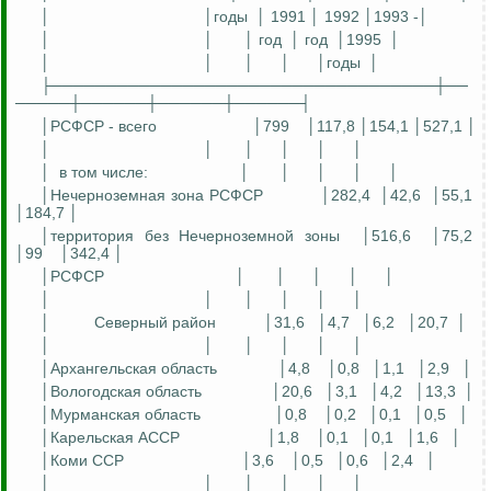
│
│годы
│ 1991 │ 1992 │1993 -│
│
│
│ год
│
год
│1995
│
│
│
│
│
│годы
│
├───────────────────────────────────┼──
─────┼──────┼──────┼──────┤
│РСФСР - всего
│799
│117,8 │154,1 │527,1 │
│
│
│
│
│
│
│
в том числе:
│
│
│
│
│
│Нечерноземная зона РСФСР
│282,4
│42,6
│55,1
│184,7 │
│территория без Нечерноземной зоны
│516,6
│75,2
│99
│342,4 │
│РСФСР
│
│
│
│
│
│
│
│
│
│
│
│
Северный район
│31,6
│4,7
│6,2
│20,7
│
│
│
│
│
│
│
│Архангельская область
│4,8
│0,8
│1,1
│2,9
│
│Вологодская область
│20,6
│3,1
│4,2
│13,3
│
│Мурманская область
│0,8
│0,2
│0,1
│0,5
│
│Карельская АССР
│1,8
│0,1
│0,1
│1,6
│
│Коми ССР
│3,6
│0,5
│0,6
│2,4
│
│
│
│
│
│
│