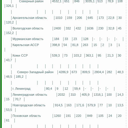
│
Северный район
│4532,1 │651
│846
│3035,1 │513
│78,9
│108
│326,1
│
│
│
│
│
│
│
│
│
│
│
│Архангельская область
│1010
│159
│206
│645
│173
│22,8
│30
│120,2
│
│Вологодская область
│2400
│332
│432
│1636
│230
│32,8
│45
│152,2
│
│Мурманская область
│184
│33
│23
│128
│-
│-
│-
│-
│
│Карельская АССР
│398,8
│54
│81,8
│263
│15
│2
│3
│1
│
│Коми ССР
│539,3
│73
│103,2
│363,1
│95
│21,3
│30
│43,7
│
│
│
│
│
│
│
│
│
│
│
│
Северо-Западный район
│4286,9 │673
│809,5
│2804,4 │282
│48,3
│48,5
│185,2
│
│
│
│
│
│
│
│
│
│
│
│г. Ленинград
│80,4
│9
│12
│59,4
│-
│-
│-
│-
│
│Ленинградская область
│2032
│310
│405,9
│1316,1 │100
│14,3
│15
│70,7
│
│Новгородская область
│914,5
│163
│171,6
│579,9
│77
│10
│13,5
│53,5
│
│Псковская область
│1260
│191
│220
│849
│105
│24
│20
│61
│
│
│
│
│
│
│
│
│
│
│