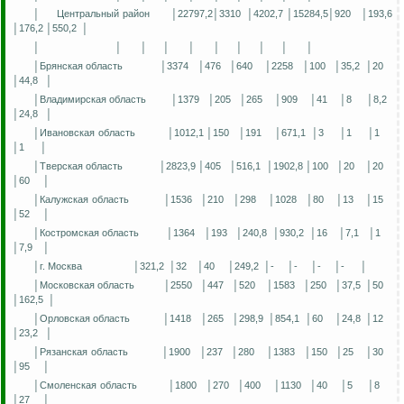
│
Центральный район
│22797,2│3310
│4202,7 │15284,5│920
│193,6
│176,2 │550,2
│
│
│
│
│
│
│
│
│
│
│
│Брянская область
│3374
│476
│640
│2258
│100
│35,2
│20
│44,8
│
│Владимирская область
│1379
│205
│265
│909
│41
│8
│8,2
│24,8
│
│Ивановская область
│1012,1 │150
│191
│671,1
│3
│1
│1
│1
│
│Тверская область
│2823,9 │405
│516,1
│1902,8 │100
│20
│20
│60
│
│Калужская область
│1536
│210
│298
│1028
│80
│13
│15
│52
│
│Костромская область
│1364
│193
│240,8
│930,2
│16
│7,1
│1
│7,9
│
│г. Москва
│321,2
│32
│40
│249,2
│-
│-
│-
│-
│
│Московская область
│2550
│447
│520
│1583
│250
│37,5
│50
│162,5
│
│Орловская область
│1418
│265
│298,9
│854,1
│60
│24,8
│12
│23,2
│
│Рязанская область
│1900
│237
│280
│1383
│150
│25
│30
│95
│
│Смоленская область
│1800
│270
│400
│1130
│40
│5
│8
│27
│