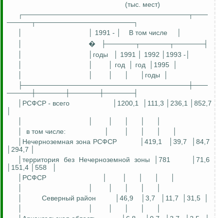
(тыс. мест)
┌──────────────────────────────────┬───
─────┬────────────────────┐
│
│ 1991 - │
В том числе
│
│
�
├──────┬──────┬──────┤
│
│годы
│ 1991 │ 1992 │1993 -│
│
│
│ год
│
год
│1995
│
│
│
│
│
│годы
│
├──────────────────────────────────┼───
─────┼──────┼──────┼──────┤
│РСФСР - всего
│1200,1
│111,3 │236,1 │852,7
│
│
│
│
│
│
│
│
в том числе:
│
│
│
│
│
│Нечерноземная зона РСФСР
│419,1
│39,7
│84,7
│294,7 │
│территория без Нечерноземной зоны │781
│71,6
│151,4 │558
│
│РСФСР
│
│
│
│
│
│
│
│
│
│
│
│
Северный район
│46,9
│3,7
│11,7
│31,5
│
│
│
│
│
│
│