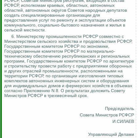
РСФСР, Советам Министров республик, входящих в состав
РСФСР, исполкомам краевых, областных, автономных
областей, автономных округов Советов народных депутатов
создать специализированные организации для
предоставления услуг по ремонту и эксплуатации объектов
коммунального, социально-бытового назначения и жилья в
сельской местности.
6.
Министерству промышленности РСФСР совместно с
Министерством сельского хозяйства и продовольствия РСФСР,
Государственным комитетом РСФСР по экономике,
Государственным комитетом РСФСР по материально-
техническому обеспечению республиканских и региональных
программ, Государственным комитетом РСФСР по архитектуре
и строительству провести работу с предприятиями оборонных
и других отраслей промышленности, расположенными на
территории РСФСР, по организации изготовления типовых
комплектов автономных инженерных систем и оборудования
для индивидуальных домов и
фермерских хозяйств в объемах
согласно Приложению N 8. О результатах доложить Совету
Министров РСФСР в трехмесячный срок.
Председатель
Совета Министров РСФСР
И.СИЛАЕВ
Управляющий Делами