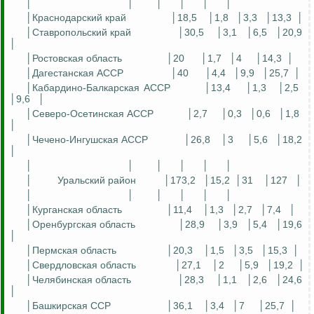
│
│
│
│
│
│
│Краснодарский край
│18,5
│1,8
│3,3
│13,3
│
│Ставропольский край
│30,5
│3,1
│6,5
│20,9
│
│Ростовская область
│20
│1,7
│4
│14,3
│
│Дагестанская АССР
│40
│4,4
│9,9
│25,7
│
│Кабардино-Балкарская АССР
│13,4
│1,3
│2,5
│9,6
│
│Северо-Осетинская АССР
│2,7
│0,3
│0,6
│1,8
│
│Чечено-Ингушская АССР
│26,8
│3
│5,6
│18,2
│
│
│
│
│
│
│
│
Уральский район
│173,2
│15,2
│31
│127
│
│
│
│
│
│
│
│Курганская область
│11,4
│1,3
│2,7
│7,4
│
│Оренбургская область
│28,9
│3,9
│5,4
│19,6
│
│Пермская область
│20,3
│1,5
│3,5
│15,3
│
│Свердловская область
│27,1
│2
│5,9
│19,2
│
│Челябинская область
│28,3
│1,1
│2,6
│24,6
│
│Башкирская ССР
│36,1
│3,4
│7
│25,7
│