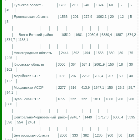
│Тульская область
│1783
│219
│240
│1324
│60
│5
│6
│49
│
│Ярославская область
│1536
│201
│272,9
│1062,1 │20
│12
│5
│3
│
│
│
│
│
│
│
│
│
│
│
│
Волго-Вятский район
│10512
│1601
│2030,6 │6880,4 │1887
│374,2
│374,7 │1138,1 │
│
│
│
│
│
│
│
│
│
│
│Нижегородская область
│2444
│392
│494
│1558
│380
│80
│75
│225
│
│Кировская область
│3000
│364
│574,1
│2061,9 │150
│18
│30
│102
│
│Марийская ССР
│1136
│207
│226,6
│702,4
│207
│50
│40
│117
│
│Мордовская АССР
│2277
│316
│413,9
│1547,1 │150
│26,2
│29,7
│94,1
│
│Чувашская ССР
│1655
│322
│322
│1011
│1000
│200
│200
│600
│
│
│
│
│
│
│
│
│
│
│
│Центрально-Черноземный район│9246,7 │1449
│1717,3 │6080,4 │3395
│390
│554
│2451
│
│
│
│
│
│
│
│
│
│
│
│Белгородская область
│2000
│333
│382
│1285
│900
│50
│120