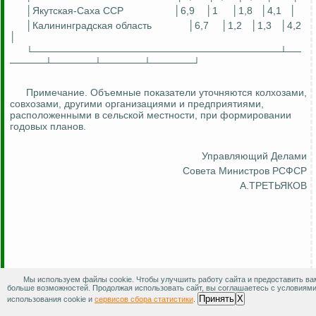
│
Якутская-Саха
ССР
│6,9
│1
│1,8
│4,1
│
│Калининградская область
│6,7
│1,2
│1,3
│4,2
│
└───────────────────────────────────┴──
─────┴──────┴──────┴──────┘
Примечание. Объемные показатели уточняются колхозами,
совхозами, другими организациями и предприятиями,
расположенными в сельской местности, при формировании
годовых планов.
Управляющий Делами
Совета Министров РСФСР
А.ТРЕТЬЯКОВ
Приложение N 4
Мы используем файлы cookie. Чтобы улучшить работу сайта и предоставить ва
больше возможностей. Продолжая использовать сайт, вы соглашаетесь с условиям
к Постановлению
Принять
X
использования cookie и
сервисов сбора статистики
.
Совета Министров РСФСР