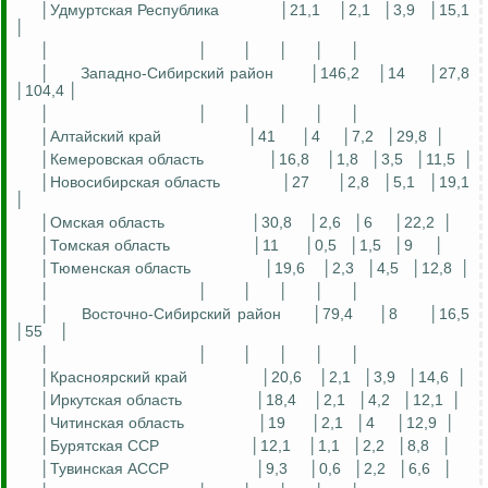
│Удмуртская Республика
│21,1
│2,1
│3,9
│15,1
│
│
│
│
│
│
│
│
Западно-Сибирский район
│146,2
│14
│27,8
│104,4 │
│
│
│
│
│
│
│Алтайский край
│41
│4
│7,2
│29,8
│
│Кемеровская область
│16,8
│1,8
│3,5
│11,5
│
│Новосибирская область
│27
│2,8
│5,1
│19,1
│
│Омская область
│30,8
│2,6
│6
│22,2
│
│Томская область
│11
│0,5
│1,5
│9
│
│Тюменская область
│19,6
│2,3
│4,5
│12,8
│
│
│
│
│
│
│
│
Восточно-Сибирский район
│79,4
│8
│16,5
│55
│
│
│
│
│
│
│
│Красноярский край
│20,6
│2,1
│3,9
│14,6
│
│Иркутская область
│18,4
│2,1
│4,2
│12,1
│
│Читинская область
│19
│2,1
│4
│12,9
│
│Бурятская ССР
│12,1
│1,1
│2,2
│8,8
│
│Тувинская АССР
│9,3
│0,6
│2,2
│6,6
│