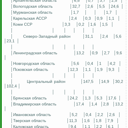
│Архангельская область
│6,8
│0,7
│3,7
│2,5
│
│Вологодская область
│32,7
│2,6
│5,5
│24,6
│
│Мурманская область
│1,7
│
│
│1,7
│
│Карельская АССР
│2,4
│0,3
│0,9
│1,1
│
│Коми ССР
│3,3
│0,2
│1,6
│1,5
│
│
│
│
│
│
│
│
Северо-Западный район
│31,1
│2,4
│5,6
│23,1
│
│
│
│
│
│
│
│Ленинградская область
│13,2
│0,9
│2,7
│9,6
│
│Новгородская область
│5,6
│0,4
│1
│4,2
│
│Псковская область
│12,3
│1,1
│1,9
│9,3
│
│
│
│
│
│
│
│
Центральный район
│147,5
│14,9
│30,2
│102,4 │
│
│
│
│
│
│
│Брянская область
│24,2
│1,3
│5,3
│17,6
│
│Владимирская область
│17,4
│1,4
│2,8
│13,2
│
│Ивановская область
│5,2
│0,4
│2,2
│2,6
│
│Тверская область
│11,3
│1,6
│1,8
│7,9
│
│Калужская область
│9,4
│1,1
│2,2
│6,1
│