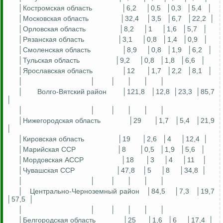
│Костромская область
│6,2
│0,5
│0,3
│5,4
│
│Московская область
│32,4
│3,5
│6,7
│22,2
│
│Орловская область
│8,2
│1
│1,6
│5,7
│
│Рязанская область
│3,1
│0,8
│1,4
│0,9
│
│Смоленская область
│8,9
│0,8
│1,9
│6,2
│
│Тульская область
│9,2
│0,8
│1,8
│6,6
│
│Ярославская область
│12
│1,7
│2,2
│8,1
│
│
│
│
│
│
│
│
Волго-Вятский район
│121,8
│12,8
│23,3
│85,7
│
│
│
│
│
│
│
│Нижегородская область
│29
│1,7
│5,4
│21,9
│
│Кировская область
│19
│2,6
│4
│12,4
│
│Марийская ССР
│8
│0,5
│1,9
│5,6
│
│Мордовская АССР
│18
│3
│4
│11
│
│Чувашская ССР
│47,8
│5
│8
│34,8
│
│
│
│
│
│
│
│
Центрально-Черноземный район
│84,5
│7,3
│19,7
│57,5
│
│
│
│
│
│
│
│Белгородская область
│25
│1,6
│6
│17,4
│