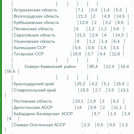
│
│
│
│
│
│
│Астраханская область
│7,1
│0,4
│1,4
│5,3
│
│Волгоградская область
│21,3
│2
│4,8
│14,5
│
│Куйбышевская область
│13,8
│2
│3,2
│8,6
│
│Пензенская область
│6
│1,2
│1,2
│3,6
│
│Саратовская область
│21,2
│2,9
│4
│14,3
│
│Ульяновская область
│9
│1,2
│1,4
│6,4
│
│Калмыцкая ССР
│5,6
│0,6
│1,6
│3,4
│
│Татарская ССР
│19,9
│3,7
│4,4
│11,8
│
│
│
│
│
│
│
│
Северо-Кавказский район
│85,4
│12,4
│16,4
│56,6
│
│
│
│
│
│
│
│Краснодарский край
│25,2
│4,2
│5,1
│15,9
│
│Ставропольский край
│19,3
│2,7
│3,5
│13,1
│
│Ростовская область
│10,1
│1,9
│2
│6,1
│
│Дагестанская АССР
│14
│0,9
│2
│11,1
│
│Кабардино-Балкарская АССР
│9,7
│1,3
│2,4
│6
│
│Северо-Осетинская АССР
│2,3
│0,5
│0,5
│1,3
│