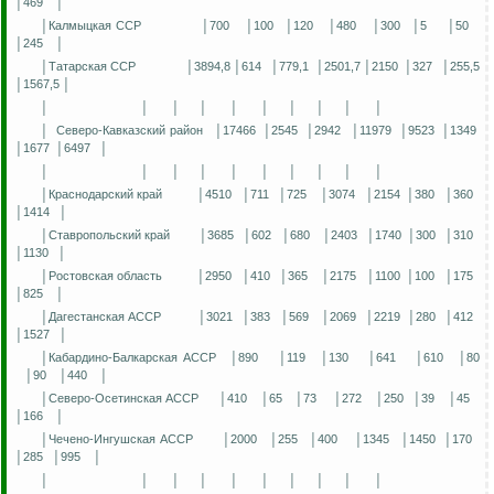
│469
│
│Калмыцкая ССР
│700
│100
│120
│480
│300
│5
│50
│245
│
│Татарская ССР
│3894,8 │614
│779,1
│2501,7 │2150
│327
│255,5
│1567,5 │
│
│
│
│
│
│
│
│
│
│
│
Северо-Кавказский район
│17466
│2545
│2942
│11979
│9523
│1349
│1677
│6497
│
│
│
│
│
│
│
│
│
│
│
│Краснодарский край
│4510
│711
│725
│3074
│2154
│380
│360
│1414
│
│Ставропольский край
│3685
│602
│680
│2403
│1740
│300
│310
│1130
│
│Ростовская область
│2950
│410
│365
│2175
│1100
│100
│175
│825
│
│Дагестанская АССР
│3021
│383
│569
│2069
│2219
│280
│412
│1527
│
│Кабардино-Балкарская АССР
│890
│119
│130
│641
│610
│80
│90
│440
│
│Северо-Осетинская АССР
│410
│65
│73
│272
│250
│39
│45
│166
│
│Чечено-Ингушская АССР
│2000
│255
│400
│1345
│1450
│170
│285
│995
│
│
│
│
│
│
│
│
│
│
│