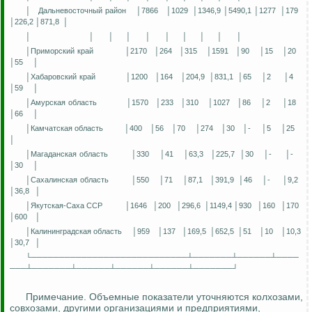
│
Дальневосточный район
│7866
│1029
│1346,9 │5490,1 │1277
│179
│226,2 │871,8
│
│
│
│
│
│
│
│
│
│
│
│Приморский край
│2170
│264
│315
│1591
│90
│15
│20
│55
│
│Хабаровский край
│1200
│164
│204,9
│831,1
│65
│2
│4
│59
│
│Амурская область
│1570
│233
│310
│1027
│86
│2
│18
│66
│
│Камчатская область
│400
│56
│70
│274
│30
│-
│5
│25
│
│Магаданская область
│330
│41
│63,3
│225,7
│30
│-
│-
│30
│
│Сахалинская область
│550
│71
│87,1
│391,9
│46
│-
│9,2
│36,8
│
│
Якутская-Саха
ССР
│1646
│200
│296,6
│1149,4 │930
│160
│170
│600
│
│Калининградская область
│959
│137
│169,5
│652,5
│51
│10
│10,3
│30,7
│
└────────────────────────────┴───────┴──────┴────
───┴───────┴──────┴──────┴──────┴───────┘
Примечание. Объемные показатели уточняются колхозами,
совхозами, другими организациями и предприятиями,