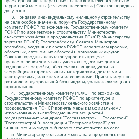
проектированию генеральных планов комплексного развития
территорий местных (сельских, поселковых) Советов народных
депутатов.
3.
Придавая индивидуальному жилищному строительству
на селе особое значение, поручить Государственному
комитету РСФСР по экономике, Государственному комитету
РСФСР по архитектуре и строительству, Министерству
сельского хозяйства и продовольствия РСФСР, Министерству
торговли РСФСР,
Роспотребсоюзу
, Советам Министров
республик, входящих в состав РСФСР, исполкомам краевых,
областных, автономных областей и автономных округов
Советов народных депутатов упростить процесс
предоставления земельных участков под жилые дома и
надворные постройки
, обеспечивать индивидуальных
застройщиков строительными материалами, деталями и
конструкциями, машинами и механизмами. Принять меры по
развитию индустриальной базы индивидуального жилищного
строительства.
4. Государственному комитету РСФСР по экономике,
Государственному комитету РСФСР по архитектуре и
строительству и Министерству сельского хозяйства и
продовольствия РСФСР принять меры к максимальному
использованию высвобождающихся мощностей
государственных концернов "
Россевзапстрой
", "
Росюгстрой
",
"
Росвостокстрой
"и ассоциации "
Росуралсибстрой
" для
жилищного и культурно-бытового строительства на селе.
5. Министерству сельского хозяйства и продовольствия