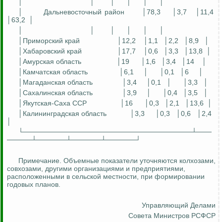
│
│
│
│
│
│
│
Дальневосточный район
│78,3
│3,7
│11,4
│63,2
│
│
│
│
│
│
│
│Приморский край
│12,2
│1,1
│2,2
│8,9
│
│Хабаровский край
│17,7
│0,6
│3,3
│13,8
│
│Амурская область
│19
│1,6
│3,4
│14
│
│Камчатская область
│6,1
│
│0,1
│6
│
│Магаданская область
│3,4
│0,1
│
│3,3
│
│Сахалинская область
│3,9
│
│0,4
│3,5
│
│
Якутская-Саха
ССР
│16
│0,3
│2,1
│13,6
│
│Калининградская область
│3,3
│0,3
│0,6
│2,4
│
└──────────────────────────────────┴───
─────┴──────┴──────┴──────┘
Примечание. Объемные показатели уточняются колхозами,
совхозами, другими организациями и предприятиями,
расположенными в сельской местности, при формировании
годовых планов.
Управляющий Делами
Совета Министров РСФСР