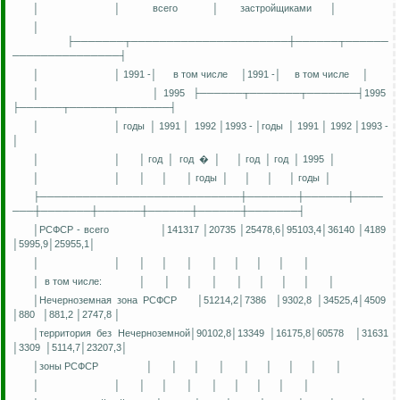
│
│
всего
│
застройщиками
│
│
├───────┬──────────────────────┼──────┬──────
───────────────┤
│
│ 1991 -│
в том числе
│1991 -│
в том числе
│
│
│ 1995
├──────┬───────┬───────┤1995
├──────┬──────┬───────┤
│
│ годы
│ 1991 │
1992 │1993 - │годы
│ 1991 │ 1992 │1993 -
│
│
│
│ год
│
год
�
│
│ год
│ год
│ 1995
│
│
│
│
│
│ годы
│
│
│
│
годы
│
├────────────────────────────┼───────┼──────┼────
───┼───────┼──────┼──────┼──────┼───────┤
│РСФСР - всего
│141317 │20735 │25478,6│95103,4│36140 │4189
│5995,9│25955,1│
│
│
│
│
│
│
│
│
│
│
│
в том числе:
│
│
│
│
│
│
│
│
│
│Нечерноземная зона РСФСР
│51214,2│7386
│9302,8 │34525,4│4509
│880
│881,2 │2747,8 │
│территория без
Нечерноземной
│90102,8│13349 │16175,8│60578
│31631
│3309
│5114,7│23207,3│
│зоны РСФСР
│
│
│
│
│
│
│
│
│
│
│
│
│
│
│
│
│
│
│