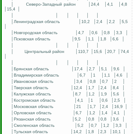
│
Северо-Западный район
│24,4
│4,1
│4,8
│15,4
│
│
│
│
│
│
│
│Ленинградская область
│10,2
│2,4
│2,2
│5,5
│
│Новгородская область
│4,7
│0,6
│0,8
│3,3
│
│Псковская область
│9,5
│1,1
│1,8
│6,6
│
│
│
│
│
│
│
│
Центральный район
│110,7
│15,6
│20,7
│74,4
│
│
│
│
│
│
│
│Брянская область
│17,4
│2,7
│5,1
│9,6
│
│Владимирская область
│6,7
│1
│1,1
│4,6
│
│Ивановская область
│3,4
│0,8
│0,7
│2
│
│Тверская область
│12,4
│1,7
│2,4
│8,4
│
│Калужская область
│8,7
│1,2
│1,9
│5,6
│
│Костромская область
│4,1
│1
│0,6
│2,5
│
│Московская область
│21
│1,7
│2,4
│16,9
│
│Орловская область
│6,7
│1,2
│1,4
│4,1
│
│Рязанская область
│5,2
│0,8
│0,8
│3,6
│
│Смоленская область
│5,2
│0,7
│1,2
│3,3
│
│Тульская область
│14,2
│1,8
│2,3
│10,1
│