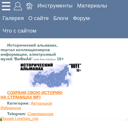
Инструменты
Материалы
Галерея
О сайте
Блоги
Форум
Что с сайтом
Исторический альманах,
портал коллекционеров
информации, электронный
музей 'ВиФиАй'
16+
work-flow-Initiative
СОХРАНИ СВОЮ ИСТОРИЮ
НА СТРАНИЦАХ WFI
Категории:
Актуальное
Избранное
Telegram:
Современная
Россия t.me/sov_ros