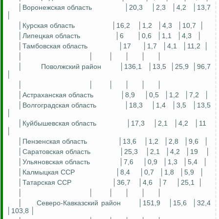
│Воронежская область
│20,3
│2,3
│4,2
│13,7
│
│Курская область
│16,2
│1,2
│4,3
│10,7
│
│Липецкая область
│6
│0,6
│1,1
│4,3
│
│Тамбовская область
│17
│1,7
│4,1
│11,2
│
│
│
│
│
│
│
│
Поволжский район
│136,1
│13,5
│25,9
│96,7
│
│
│
│
│
│
│
│Астраханская область
│8,9
│0,5
│1,2
│7,2
│
│Волгоградская область
│18,3
│1,4
│3,5
│13,5
│
│Куйбышевская область
│17,3
│2,1
│4,2
│11
│
│Пензенская область
│13,6
│1,2
│2,8
│9,6
│
│Саратовская область
│25,3
│2,1
│4,2
│19
│
│Ульяновская область
│7,6
│0,9
│1,3
│5,4
│
│Калмыцкая ССР
│8,4
│0,7
│1,8
│5,9
│
│Татарская ССР
│36,7
│4,6
│7
│25,1
│
│
│
│
│
│
│
│
Северо-Кавказский район
│151,9
│15,6
│32,4
│103,8 │