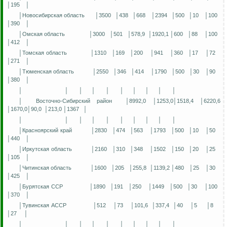
│195
│
│Новосибирская область
│3500
│438
│668
│2394
│500
│10
│100
│390
│
│Омская область
│3000
│501
│578,9
│1920,1 │600
│88
│100
│412
│
│Томская область
│1310
│169
│200
│941
│360
│17
│72
│271
│
│Тюменская область
│2550
│346
│414
│1790
│500
│30
│90
│380
│
│
│
│
│
│
│
│
│
│
│
│
Восточно-Сибирский район
│8992,0 │1253,0│1518,4 │6220,6
│1670,0│90,0
│213,0 │1367
│
│
│
│
│
│
│
│
│
│
│
│Красноярский край
│2830
│474
│563
│1793
│500
│10
│50
│440
│
│Иркутская область
│2160
│310
│348
│1502
│150
│20
│25
│105
│
│Читинская область
│1600
│205
│255,8
│1139,2 │480
│25
│30
│425
│
│Бурятская ССР
│1890
│191
│250
│1449
│500
│30
│100
│370
│
│Тувинская АССР
│512
│73
│101,6
│337,4
│40
│5
│8
│27
│
│
│
│
│
│
│
│
│
│
│