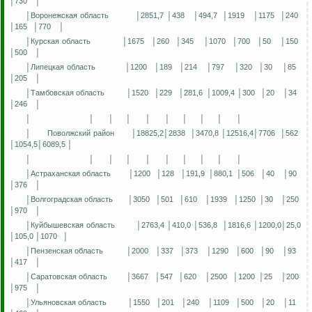
│730
│
│Воронежская область
│2851,7 │438
│494,7
│1919
│1175
│240
│165
│770
│
│Курская область
│1675
│260
│345
│1070
│700
│50
│150
│500
│
│Липецкая область
│1200
│189
│214
│797
│320
│30
│85
│205
│
│Тамбовская область
│1520
│229
│281,6
│1009,4 │300
│20
│34
│246
│
│
│
│
│
│
│
│
│
│
│
│
Поволжский район
│18825,2│2838
│3470,8 │12516,4│7706
│562
│1054,5│6089,5 │
│
│
│
│
│
│
│
│
│
│
│Астраханская область
│1200
│128
│191,9
│880,1
│506
│40
│90
│376
│
│Волгоградская область
│3050
│501
│610
│1939
│1250
│30
│250
│970
│
│Куйбышевская область
│2763,4 │410,0 │536,8
│1816,6 │1200,0│25,0
│105,0 │1070
│
│Пензенская область
│2000
│337
│373
│1290
│600
│90
│93
│417
│
│Саратовская область
│3667
│547
│620
│2500
│1200
│25
│200
│975
│
│Ульяновская область
│1550
│201
│240
│1109
│500
│20
│11