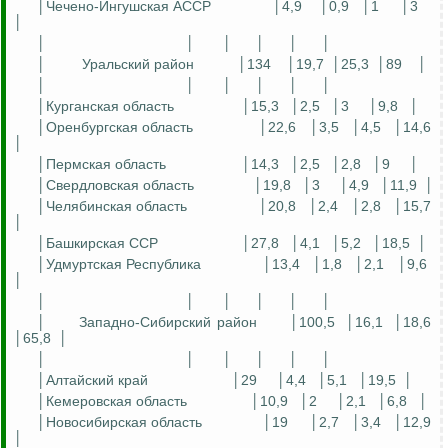
│Чечено-Ингушская АССР
│4,9
│0,9
│1
│3
│
│
│
│
│
│
│
│
Уральский район
│134
│19,7
│25,3
│89
│
│
│
│
│
│
│
│Курганская область
│15,3
│2,5
│3
│9,8
│
│Оренбургская область
│22,6
│3,5
│4,5
│14,6
│
│Пермская область
│14,3
│2,5
│2,8
│9
│
│Свердловская область
│19,8
│3
│4,9
│11,9
│
│Челябинская область
│20,8
│2,4
│2,8
│15,7
│
│Башкирская ССР
│27,8
│4,1
│5,2
│18,5
│
│Удмуртская Республика
│13,4
│1,8
│2,1
│9,6
│
│
│
│
│
│
│
│
Западно-Сибирский район
│100,5
│16,1
│18,6
│65,8
│
│
│
│
│
│
│
│Алтайский край
│29
│4,4
│5,1
│19,5
│
│Кемеровская область
│10,9
│2
│2,1
│6,8
│
│Новосибирская область
│19
│2,7
│3,4
│12,9
│