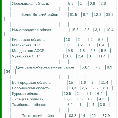
│Ярославская область
│5,5
│1
│0,8
│3,8
│
│
│
│
│
│
│
│
Волго-Вятский район
│61,5
│9,7
│12,3
│39,5
│
│
│
│
│
│
│
│Нижегородская область
│15,8
│2,3
│3,1
│10,4
│
│Кировская область
│10
│2
│2,2
│5,8
│
│Марийская ССР
│9,1
│1,2
│1,5
│6,4
│
│Мордовская АССР
│9,8
│1,8
│2,5
│5,5
│
│Чувашская ССР
│16,8
│2,4
│3
│11,4
│
│
│
│
│
│
│
│
Центрально-Черноземный район
│50,7
│7,9
│8,9
│34
│
│
│
│
│
│
│
│Белгородская область
│15
│1,6
│2
│11,4
│
│Воронежская область
│13,3
│2,6
│2,6
│8,1
│
│Курская область
│10,5
│2
│2,1
│6,4
│
│Липецкая область
│5,7
│0,6
│0,8
│4,3
│
│Тамбовская область
│6,2
│1
│1,4
│3,8
│
│
│
│
│
│
│
│
Поволжский район
│103,8
│14
│22
│67,9
│