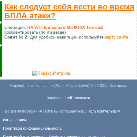
Как следует себя вести во время
БПЛА атаки?
Операции:
НА WFI.lomasm.ru МОЖНО:
Гостям:
Комментировать (почти везде)
Совет №
2:
Для удобной навигации используйте
карту сайта
Copyright © wfi.lomasm.ru (Work Flow Initiative) 1999-2025 Все права
защищены
wfi.lomasm.ru
Во время посещения сайта вы соглашаетесь с
Пользовательским
соглашением
,
Политикой конфиденциальности
,