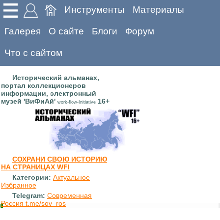
Инструменты
Материалы
Галерея
О сайте
Блоги
Форум
Что с сайтом
Исторический альманах,
портал коллекционеров
информации, электронный
музей 'ВиФиАй'
16+
work-flow-Initiative
СОХРАНИ СВОЮ ИСТОРИЮ
НА СТРАНИЦАХ WFI
Категории:
Актуальное
Избранное
Telegram:
Современная
Россия t.me/sov_ros