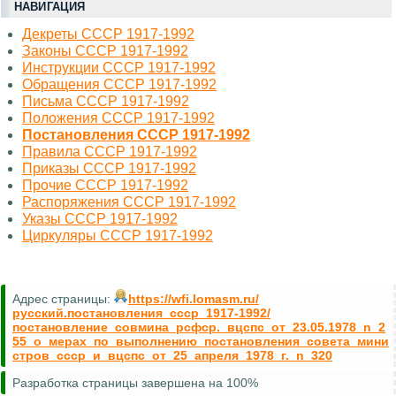
НАВИГАЦИЯ
Декреты СССР 1917-1992
Законы СССР 1917-1992
Инструкции СССР 1917-1992
Обращения СССР 1917-1992
Письма СССР 1917-1992
Положения СССР 1917-1992
Постановления СССР 1917-1992
Правила СССР 1917-1992
Приказы СССР 1917-1992
Прочие СССР 1917-1992
Распоряжения СССР 1917-1992
Указы СССР 1917-1992
Циркуляры СССР 1917-1992
Адрес страницы:
https://wfi.lomasm.ru/
русский.постановления_ссср_1917-1992/
постановление_совмина_рсфср._вцспс_от_23.05.1978_n_2
55_о_мерах_по_выполнению_постановления_совета_мини
стров_ссср_и_вцспс_от_25_апреля_1978_г._n_320
Разработка страницы завершена на 100%