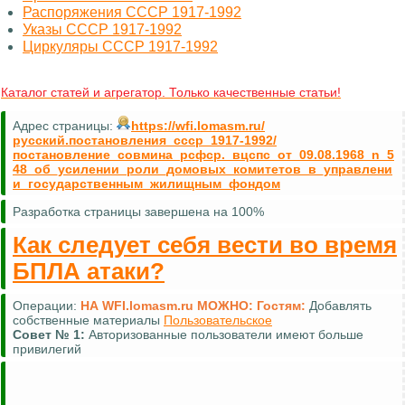
Распоряжения СССР 1917-1992
Указы СССР 1917-1992
Циркуляры СССР 1917-1992
Каталог статей и агрегатор. Только качественные статьи!
Адрес страницы:
https://wfi.lomasm.ru/
русский.постановления_ссср_1917-1992/
постановление_совмина_рсфср._вцспс_от_09.08.1968_n_5
48_об_усилении_роли_домовых_комитетов_в_управлени
и_государственным_жилищным_фондом
Разработка страницы завершена на 100%
Как следует себя вести во время
БПЛА атаки?
Операции:
НА WFI.lomasm.ru МОЖНО:
Гостям:
Добавлять
собственные материалы
Пользовательское
Совет №
1:
Авторизованные пользователи имеют больше
привилегий