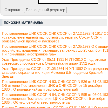
ПОХОЖИЕ МАТЕРИАЛЫ:
Постановление ЦИК СССР, СНК СССР от 27.12.1932 N 1917 О
установлении единой паспортной системы по Союзу ССР и
обязательной прописки паспортов
Постановление ЦИК СССР, СНК СССР от 27.05.1933 О бывши
российских подданных, уехавших за границу до 25 октября 19
г. и принявших иностранное граж
Указ Президента СССР от 05.11.1991 N УП-2810 О подготовке
советских спортсменов к Олимпийским играм 1992 года
Указ Президента СССР от 21.05.1991 N УП-1992 О награждени
старшего сержанта милиции Мокоева Д.Б. орденом Красной
Звезды
Постановление ЦИК СССР N 93, СНК СССР N 536 от 31.03.19
Об отмене Постановления ЦИК и СНК СССР от 15 декабря
1930 г. О порядке найма и распределения раб
Постановление ЦИК СССР N 94, СНК СССР N 595 от 09.04.19
О применении Постановления ЦИК и СНК СССР от 5 октября
1936 г. Об уголовной ответственности за
Приказ Таможенного комитета СССР от 02.01.1992 N 1 О мерах