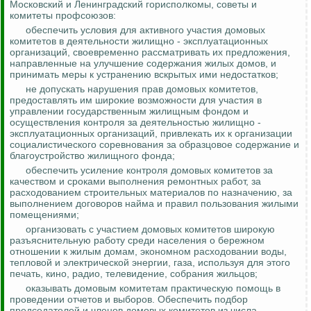
Московский и Ленинградский горисполкомы, советы и
комитеты профсоюзов:
обеспечить условия для активного участия домовых
комитетов в деятельности жилищно - эксплуатационных
организаций, своевременно рассматривать их предложения,
направленные на улучшение содержания жилых домов, и
принимать меры к устранению вскрытых ими недостатков;
не допускать нарушения прав домовых комитетов,
предоставлять им широкие возможности для участия в
управлении государственным жилищным фондом и
осуществления
контроля за
деятельностью жилищно -
эксплуатационных организаций, привлекать их к организации
социалистического соревнования за образцовое содержание и
благоустройство жилищного фонда;
обеспечить усиление контроля домовых комитетов за
качеством и сроками выполнения ремонтных работ, за
расходованием строительных материалов по назначению, за
выполнением договоров найма и правил пользования жилыми
помещениями;
организовать с участием домовых комитетов широкую
разъяснительную работу среди населения о бережном
отношении к жилым домам, экономном расходовании воды,
тепловой и электрической энергии, газа, используя для этого
печать, кино, радио, телевидение, собрания жильцов;
оказывать домовым комитетам практическую помощь в
проведении отчетов и выборов. Обеспечить подбор
председателей и членов домовых комитетов из числа