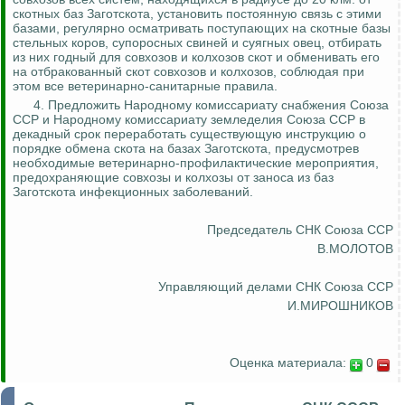
скотных баз
Заготскота
, установить постоянную связь с этими
базами, регулярно осматривать поступающих на скотные базы
стельных коров, супоросных свиней и суягных овец, отбирать
из них годный для совхозов и колхозов скот и обменивать его
на отбракованный скот совхозов и колхозов, соблюдая при
этом все ветеринарно-санитарные
правила.
4. Предложить Народному комиссариату снабжения Союза
ССР и Народному комиссариату земледелия Союза ССР в
декадный срок переработать существующую инструкцию о
порядке обмена скота на базах
Заготскота
, предусмотрев
необходимые ветеринарно-профилактические мероприятия,
предохраняющие совхозы и колхозы от заноса из баз
Заготскота
инфекционных заболеваний.
Председатель СНК Союза ССР
В.МОЛОТОВ
Управляющий делами СНК Союза ССР
И.МИРОШНИКОВ
Оценка материала:
0