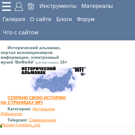
Инструменты
Материалы
Галерея
О сайте
Блоги
Форум
Что с сайтом
Исторический альманах,
портал коллекционеров
информации, электронный
музей 'ВиФиАй'
16+
work-flow-Initiative
СОХРАНИ СВОЮ ИСТОРИЮ
НА СТРАНИЦАХ WFI
Категории:
Актуальное
Избранное
Telegram:
Современная
Россия t.me/sov_ros