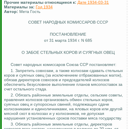
Прочие материалы относящиеся к:
Дате 1934-03-31
Материалы за:
Год 1934
Автор:
Мета Гость
СОВЕТ НАРОДНЫХ КОМИССАРОВ СССР
ПОСТАНОВЛЕНИЕ
от 31 марта 1934 г. N 685
О ЗАБОЕ СТЕЛЬНЫХ КОРОВ И СУЯГНЫХ ОВЕЦ
Совет народных комиссаров Союза ССР постановляет:
1. Запретить совхозам, а также колхозам сдавать стельных
коров и суягных овец (за исключением отбракованных маток),
обязав директоров совхозов и председателей колхозов
обеспечить безусловное выполнение планов мясопоставок за
счет остального стада.
2. Обязать районные земельные отделы, сельские советы,
правления колхозов организовать обмен стельных коров,
суягных овец и супоросных свиней, подлежащих сдаче
колхозниками и единоличниками, на яловых коров или другой
мясной скот в колхозах и у колхозников, не допуская
нарушения установленных сроков поставки мяса государству.
3.
Обязать районные земельные отделы, директоров
совхозов всех систем, находящихся в радиусе до 20
клм
. от