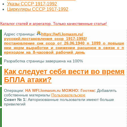
Указы СССР 1917-1992
Циркуляры СССР 1917-1992
Каталог статей и агрегатор. Только качественные статьи!
Адрес страницы:
https://wfi.lomasm.ru/
русский.постановления_ссср_1917-1992/
постановление_снк_ссср_от_26.06.1940_n_1099_о_повыше
нии_норм_выработки_и_снижении_расценок_в_связи_с_п
ереходом_на_8-часовой_рабочий_день
Разработка страницы завершена на 100%
Как следует себя вести во время
БПЛА атаки?
Операции:
НА WFI.lomasm.ru МОЖНО:
Гостям:
Добавлять
собственные материалы
Пользовательское
Совет №
1:
Авторизованные пользователи имеют больше
привилегий