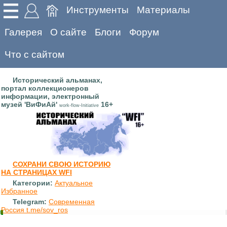
Инструменты
Материалы
Галерея
О сайте
Блоги
Форум
Что с сайтом
Исторический альманах,
портал коллекционеров
информации, электронный
музей 'ВиФиАй'
16+
work-flow-Initiative
СОХРАНИ СВОЮ ИСТОРИЮ
НА СТРАНИЦАХ WFI
Категории:
Актуальное
Избранное
Telegram:
Современная
Россия t.me/sov_ros