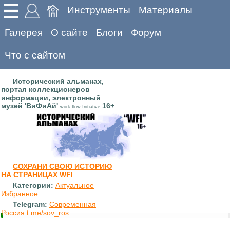
Инструменты
Материалы
Галерея
О сайте
Блоги
Форум
Что с сайтом
Исторический альманах,
портал коллекционеров
информации, электронный
музей 'ВиФиАй'
16+
work-flow-Initiative
СОХРАНИ СВОЮ ИСТОРИЮ
НА СТРАНИЦАХ WFI
Категории:
Актуальное
Избранное
Telegram:
Современная
Россия t.me/sov_ros