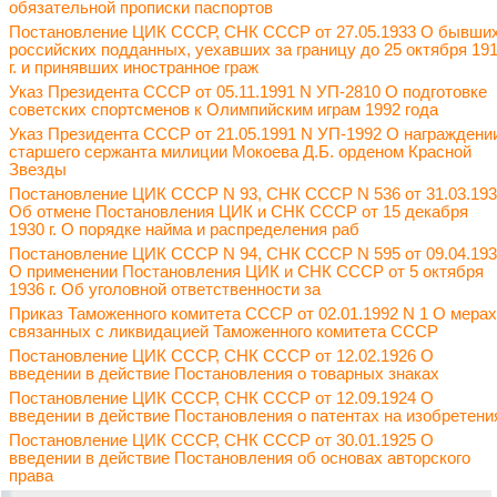
обязательной прописки паспортов
Постановление ЦИК СССР, СНК СССР от 27.05.1933 О бывши
российских подданных, уехавших за границу до 25 октября 19
г. и принявших иностранное граж
Указ Президента СССР от 05.11.1991 N УП-2810 О подготовке
советских спортсменов к Олимпийским играм 1992 года
Указ Президента СССР от 21.05.1991 N УП-1992 О награждени
старшего сержанта милиции Мокоева Д.Б. орденом Красной
Звезды
Постановление ЦИК СССР N 93, СНК СССР N 536 от 31.03.19
Об отмене Постановления ЦИК и СНК СССР от 15 декабря
1930 г. О порядке найма и распределения раб
Постановление ЦИК СССР N 94, СНК СССР N 595 от 09.04.19
О применении Постановления ЦИК и СНК СССР от 5 октября
1936 г. Об уголовной ответственности за
Приказ Таможенного комитета СССР от 02.01.1992 N 1 О мерах
связанных с ликвидацией Таможенного комитета СССР
Постановление ЦИК СССР, СНК СССР от 12.02.1926 О
введении в действие Постановления о товарных знаках
Постановление ЦИК СССР, СНК СССР от 12.09.1924 О
введении в действие Постановления о патентах на изобретени
Постановление ЦИК СССР, СНК СССР от 30.01.1925 О
введении в действие Постановления об основах авторского
права