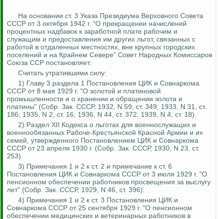
На основании ст. 3 Указа Президиума Верховного Совета
СССР от 3 октября 1942 г. "О прекращении начислений
процентных надбавок к заработной плате рабочим и
служащим и предоставления им других льгот, связанных с
работой в отдаленных местностях, вне крупных городских
поселений и на Крайнем Севере" Совет Народных Комиссаров
Союза ССР постановляет:
Считать утратившими силу:
1) Главу 3 раздела 1 Постановления ЦИК и Совнаркома
СССР от 8 мая 1929 г. "О золотой и платиновой
промышленности и о хранении и обращении золота и
платины" (Собр.
Зак
.
СССР, 1932, N 59, ст. 349; 1933, N 31, ст.
186; 1935, N 2, ст. 16; 1936, N 44, ст. 372; 1939, N 4, ст. 18).
2) Раздел XII Кодекса о льготах для военнослужащих и
военнообязанных Рабоче-Крестьянской Красной Армии и их
семей, утвержденного Постановлением ЦИК и Совнаркома
СССР от 23 апреля 1930 г. (Собр.
Зак
.
СССР, 1930, N 23, ст.
253).
3) Примечания 1 и 2 к ст. 2 и примечание к ст. 6
Постановления ЦИК и Совнаркома СССР от 3 июля 1929 г. "О
пенсионном обеспечении работников просвещения за выслугу
лет" (Собр.
Зак
.
СССР, 1929, N 46, ст. 396).
4) Примечания 1 и 2 к ст. 3 Постановления ЦИК и
Совнаркома СССР от 25 сентября 1929 г. "О пенсионном
обеспечении медицинских и ветеринарных работников в