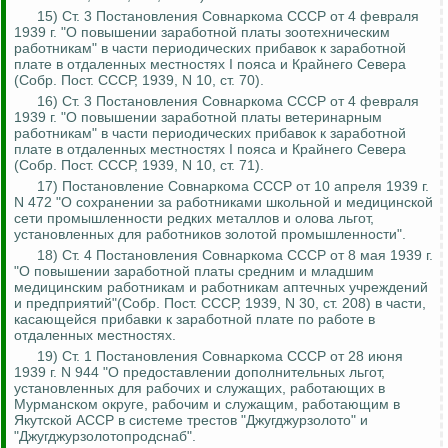
15) Ст. 3 Постановления Совнаркома СССР от 4 февраля
1939 г. "О повышении заработной платы зоотехническим
работникам" в части периодических прибавок к заработной
плате в отдаленных местностях I пояса и Крайнего Севера
(Собр. Пост.
СССР, 1939, N 10, ст. 70).
16) Ст. 3 Постановления Совнаркома СССР от 4 февраля
1939 г. "О повышении заработной платы ветеринарным
работникам" в части периодических прибавок к заработной
плате в отдаленных местностях I пояса и Крайнего Севера
(Собр. Пост.
СССР, 1939, N 10, ст. 71).
17) Постановление Совнаркома СССР от 10 апреля 1939 г.
N 472 "О сохранении за работниками школьной и медицинской
сети промышленности редких металлов и олова льгот,
установленных для работников золотой промышленности".
18) Ст. 4 Постановления Совнаркома СССР от 8 мая 1939 г.
"О повышении заработной платы средним и младшим
медицинским работникам и работникам аптечных учреждений
и предприятий"(Собр. Пост.
СССР, 1939, N 30, ст. 208) в части,
касающейся прибавки к заработной плате по работе в
отдаленных местностях.
19) Ст. 1 Постановления Совнаркома СССР от 28 июня
1939 г. N 944 "О предоставлении дополнительных льгот,
установленных для рабочих и служащих, работающих в
Мурманском округе, рабочим и служащим, работающим в
Якутской АССР в системе трестов "
Джугджурзолото
" и
"
Джугджурзолотопродснаб
".