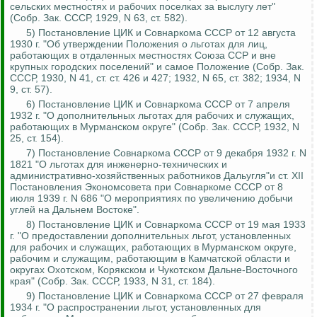
сельских местностях и рабочих поселках за выслугу лет"
(Собр.
Зак
.
СССР, 1929, N 63, ст. 582).
5) Постановление ЦИК и Совнаркома СССР от 12 августа
1930 г. "Об утверждении Положения о льготах для лиц,
работающих в отдаленных местностях Союза ССР и вне
крупных городских поселений" и самое Положение (Собр.
Зак
.
СССР, 1930, N 41, ст. ст. 426 и 427; 1932, N 65, ст. 382; 1934, N
9, ст. 57).
6) Постановление ЦИК и Совнаркома СССР от 7 апреля
1932 г. "О дополнительных льготах для рабочих и служащих,
работающих в Мурманском округе" (Собр.
Зак
.
СССР, 1932, N
25, ст. 154).
7) Постановление Совнаркома СССР от 9 декабря 1932 г. N
1821 "О льготах для инженерно-технических и
административно-хозяйственных работников
Дальугля
"и ст. XII
Постановления Экономсовета при Совнаркоме СССР от 8
июля 1939 г. N 686 "О мероприятиях по увеличению добычи
углей на Дальнем Востоке".
8) Постановление ЦИК и Совнаркома СССР от 19 мая 1933
г. "О предоставлении дополнительных льгот, установленных
для рабочих и служащих, работающих
в
Мурманском
округе,
рабочим и служащим, работающим в Камчатской области и
округах Охотском, Корякском и Чукотском Дальне-Восточного
края" (Собр.
Зак
.
СССР, 1933, N 31, ст. 184).
9) Постановление ЦИК и Совнаркома СССР от 27 февраля
1934 г. "О распространении льгот, установленных для