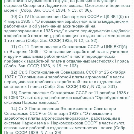
работников Мурманского округа, на рабочих и служащих
островов Северного Ледовитого океана, Охотского и Берингова
морей" (Собр.
Зак
.
СССР, 1934, N 13, ст. 86).
10) Ст. IV Постановления Совнаркома СССР и ЦК ВК
П(
б) от
4 марта 1935 г. "О повышении заработной платы медицинским
работникам и об увеличении ассигнований на
здравоохранение в 1935 году" в части периодических надбавок
к заработной плате лиц, работающих в отдаленных местностях
1-го пояса (Собр.
Зак
.
СССР, 1935, N 12, ст. 92).
11) Ст. 11 Постановления Совнаркома СССР и ЦИК ВК
П(
б)
от 9 апреля 1936 г. "О повышении заработной платы учителям
и другим школьным работникам" в части периодических
прибавок к заработной плате в отдаленных местностях I пояса
(Собр.
Зак
.
СССР, 1936, N 19, ст. 163).
12) Ст. 3 Постановления Совнаркома СССР от 25 октября
1937 г. "О повышении заработной платы агрономам" в части
периодических прибавок к заработной плате в отдаленных
местностях I пояса (Собр.
Зак
.
СССР, 1937, N 70, ст. 331).
13) Постановление Совнаркома СССР от 11 октября 1938 г.
N 1096 "О льготах для работников комбината "
Оренбургзолото
"
системы
Наркомтяжпрома
".
14) Ст. 3 Постановления Экономического Совета при
Совнаркоме СССР от 16 января 1939 г. "О повышении
заработной платы
агролесомелиораторам
, работающим в
системе
Наркомзема
и
Наркомсовхозов
СССР" в части льгот,
связанных с работой в отдаленных местностях I пояса (Собр.
Пост.
СССР, 1939, N 7, ст. 39).