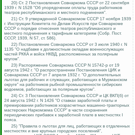
20) Ст. 2 Постановления Совнаркома СССР от 22 сентября
1939 г. N 1528 "Об упорядочении оплаты труда работников
театров республиканского и местного подчинения".
21) Ст. 9 утвержденной Совнаркомом СССР 17 ноября 1939
г. Инструкции Комитета по Делам Иску
сств пр
и Совнаркоме
СССР о порядке отнесения театров республиканского и
местного подчинения к тарифным категориям (Собр. Пост.
СССР, 1939, N 57, ст. 586).
22) Постановление Совнаркома СССР от 3 июля 1940 г. N
1135 "О надбавке к должностным окладам военнослужащих
частей РККА и войск НКВД, расположенных за полярным
кругом".
23) Распоряжение Совнаркома СССР N 15742-р от 19
августа 1942 г. "О распространении Постановления ЦИК и
Совнаркома СССР от 7 апреля 1932 г. "О дополнительных
льготах для рабочих и служащих, работающих
в
Мурманском
округе" на работников рыбной промышленности сибирских
водоемов, работающих за полярным кругом".
24) Ст. 3 Постановления Совнаркома СССР и ЦК ВК
П(
б) от
24 августа 1942 г. N 1426 "О ставках заработной платы и
премировании работников хозрасчетных машинно-тракторных
мастерских
Наркомзема
СССР" в части сохранения
периодических прибавок к заработной плате в местностях I
пояса.
25) "Правила о льготах для лиц, работающих в отдаленных
местностях и вне крупных городских поселений",