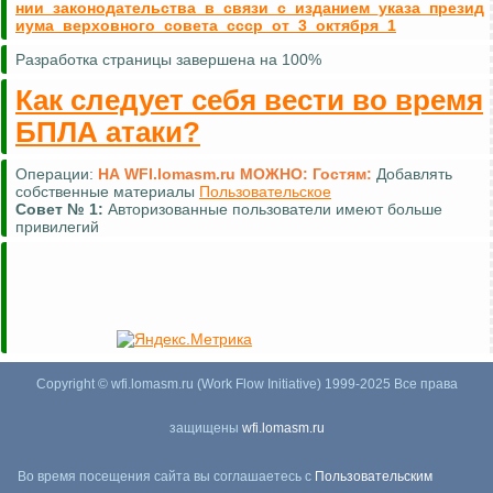
нии_законодательства_в_связи_с_изданием_указа_презид
иума_верховного_совета_ссср_от_3_октября_1
Разработка страницы завершена на 100%
Как следует себя вести во время
БПЛА атаки?
Операции:
НА WFI.lomasm.ru МОЖНО:
Гостям:
Добавлять
собственные материалы
Пользовательское
Совет №
1:
Авторизованные пользователи имеют больше
привилегий
Copyright © wfi.lomasm.ru (Work Flow Initiative) 1999-2025 Все права
защищены
wfi.lomasm.ru
Во время посещения сайта вы соглашаетесь с
Пользовательским