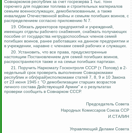
Совнаркомов республик за счет
госрезерва
1 тыс. тонн
горючего для подвозки топлива и строительных материалов
семьям военнослужащих, демобилизованным, а также
инвалидам Отечественной войны и семьям погибших воинов, с
распределением согласно приложению N 7.
19. Обязать директоров предприятий и учреждений,
имеющих отделы рабочего снабжения, снабжать получающих
пособие от государства нетрудоспособных членов семей
погибших воинов, ранее работавших на данном предприятии и
в учреждении, наравне с членами семей рабочих и служащих.
20. Установить, что все права, предусмотренные
настоящим Постановлением для
семей
погибших воинов,
распространяются также и на семьи погибших партизан.
21. Поручить Наркомату Госконтроля СССР (т. Попову) в 2-
недельный срок проверить выполнение Совнаркомами
республик и
об
л
(
край)исполкомами статей 7, 8, 9 и 10 Закона
от 23 июня 1945 г. "О демобилизации старших возрастов
личного состава Действующей Армии" и о результатах
проверки сообщить в Совнарком СССР.
Председатель Совета
Народных Комиссаров Союза ССР
И.СТАЛИН
Управляющий Делами Совета