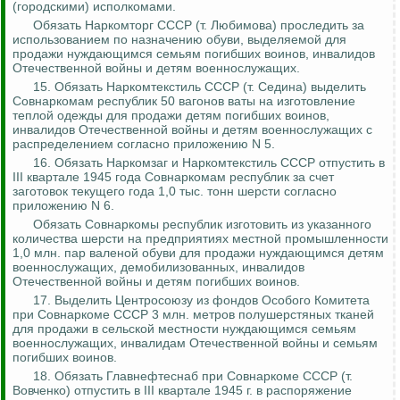
(городскими) исполкомами.
Обязать
Наркомторг
СССР (т. Любимова) проследить за
использованием по назначению обуви, выделяемой для
продажи нуждающимся семьям погибших воинов, инвалидов
Отечественной войны и детям военнослужащих.
15. Обязать
Наркомтекстиль
СССР (т. Седина) выделить
Совнаркомам республик 50 вагонов ваты на изготовление
теплой одежды для продажи детям погибших воинов,
инвалидов Отечественной войны и детям военнослужащих с
распределением согласно приложению N 5.
16. Обязать
Наркомзаг
и
Наркомтекстиль
СССР отпустить в
III квартале 1945 года Совнаркомам республик за счет
заготовок текущего года 1,0 тыс. тонн шерсти согласно
приложению N 6.
Обязать Совнаркомы республик изготовить из указанного
количества шерсти на предприятиях местной промышленности
1,0 млн. пар валеной обуви для продажи нуждающимся детям
военнослужащих, демобилизованных, инвалидов
Отечественной войны и детям погибших воинов.
17. Выделить Центросоюзу из фондов Особого Комитета
при Совнаркоме СССР 3 млн. метров полушерстяных тканей
для продажи в сельской местности нуждающимся семьям
военнослужащих, инвалидам Отечественной войны и семьям
погибших воинов.
18. Обязать
Главнефтеснаб
при Совнаркоме СССР (т.
Вовченко) отпустить в III квартале 1945 г. в распоряжение