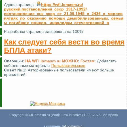
Адрес страницы:
https://wfi.lomasm.ru/
русский.постановления_ссср_1917-1992/
постановление_снк_ссср_от_21.09.1945_n_2436_о_меропр
иятиях_по_оказанию_помощи_демобилизованным._семья
м_погибших_воинов._инвалидам_отечественной_в
Разработка страницы завершена на 100%
Как следует себя вести во время
БПЛА атаки?
Операции:
НА WFI.lomasm.ru МОЖНО:
Гостям:
Добавлять
собственные материалы
Пользовательское
Совет №
1:
Авторизованные пользователи имеют больше
привилегий
Copyright © wfi.lomasm.ru (Work Flow Initiative) 1999-2025 Все права
защищены
wfi.lomasm.ru