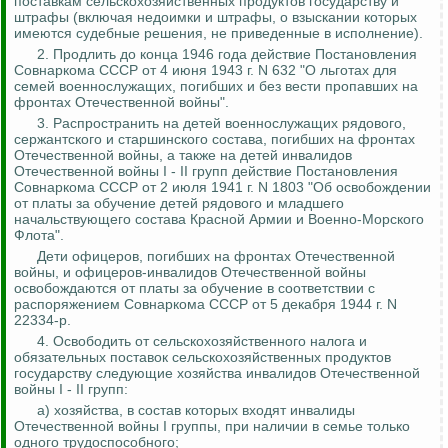
поставкам сельскохозяйственных продуктов государству и
штрафы (включая недоимки и штрафы, о взыскании которых
имеются судебные решения, не приведенные в исполнение).
2. Продлить до конца 1946 года действие Постановления
Совнаркома СССР от 4 июня 1943 г. N 632 "О льготах для
семей военнослужащих, погибших и без вести пропавших на
фронтах Отечественной войны".
3.
Распространить на детей военнослужащих рядового,
сержантского и старшинского состава, погибших на фронтах
Отечественной войны, а также на детей инвалидов
Отечественной войны I - II групп действие Постановления
Совнаркома СССР от 2 июля 1941 г. N 1803 "Об освобождении
от платы за обучение детей рядового и младшего
начальствующего состава Красной Армии и Военно-Морского
Флота".
Дети офицеров, погибших на фронтах Отечественной
войны, и офицеров-инвалидов Отечественной войны
освобождаются от платы за обучение в соответствии с
распоряжением Совнаркома СССР от 5 декабря 1944 г. N
22334-р.
4. Освободить от сельскохозяйственного налога и
обязательных поставок сельскохозяйственных продуктов
государству следующие хозяйства инвалидов Отечественной
войны I - II групп:
а) хозяйства, в состав которых входят инвалиды
Отечественной войны I группы, при наличии в семье только
одного трудоспособного;