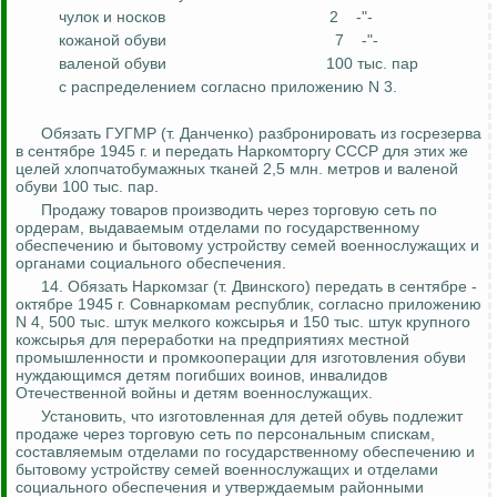
чулок и носков
2
-"-
кожаной обуви
7
-"-
валеной обуви
100 тыс. пар
с распределением согласно приложению N 3.
Обязать ГУГМР (т. Данченко) разбронировать из
госрезерва
в сентябре 1945 г. и передать
Наркомторгу
СССР для этих же
целей хлопчатобумажных тканей 2,5 млн. метров и валеной
обуви 100 тыс. пар.
Продажу товаров производить через торговую сеть по
ордерам, выдаваемым отделами по государственному
обеспечению и бытовому устройству семей военнослужащих и
органами социального обеспечения.
14. Обязать
Наркомзаг
(т. Двинского) передать в сентябре -
октябре 1945 г. Совнаркомам республик, согласно приложению
N 4, 500 тыс. штук мелкого кожсырья и 150 тыс. штук крупного
кожсырья для переработки на предприятиях местной
промышленности и промкооперации для изготовления обуви
нуждающимся детям погибших воинов, инвалидов
Отечественной войны и детям военнослужащих.
Установить, что изготовленная для детей обувь подлежит
продаже через торговую сеть по персональным спискам,
составляемым отделами по государственному обеспечению и
бытовому устройству семей военнослужащих и отделами
социального обеспечения и утверждаемым районными