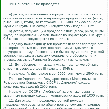
<*> Приложения не приводятся.
а) детям, проживающим в городах, рабочих поселках и в
сельской местности и не получающим продовольствие (мясо,
рыба, жиры, крупа) по карточкам, - 1,5 млн. пайков по норме:
муки 2 кг, крупы 1 кг, сахара - кондитерских изделий 1 кг;
б) детям, получающим продовольствие (мясо, рыба, жиры,
крупа) по карточкам, - 2 млн. пайков по норме: муки 1 кг, крупы
0,5 кг, сахара - кондитерских изделий 1 кг.
Продажу пайков для детей произвести через торговую сеть
по персональным спискам, составляемым отделами по
государственному обеспечению и бытовому устройству семей
военнослужащих и отделами социального обеспечения и
утверждаемым районными (городскими) исполкомами.
11. Для обеспечения выдачи указанных пайков обязать
отпустить сверх фондов III квартала 1945 г.:
Наркомзаг
(т. Двинского) муки 5000 тонн, крупы 2500 тонн;
Главное Управление Государственных Материальных
Резервов при Совнаркоме СССР (т. Данченко) сахара -
кондитерских изделий 2500 тонн;
Наркомторг
СССР (т. Любимова) за счет экономии по
выданным нарядам сахара - кондитерских изделий 1000 тонн.
12.
Для оказания продовольственной помощи
нуждающимся семьям погибших воинов, семьям инвалидов
Отечественной войны, а также особо нуждающимся семьям