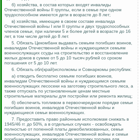
б) хозяйства, в состав которых входят инвалиды
Отечественной войны II группы, если в семье при одном
трудоспособном имеются дети в возрасте до 8 лет;
в) хозяйства, имеющие в своем составе инвалида
Отечественной войны I или II группы и двух трудоспособных
членов семьи, при наличии 5 и более детей в возрасте до 16
лет, в том числе детей до 8 лет.
5. Обязать
Цекомбанк
выдавать семьям погибших воинов,
инвалидам Отечественной войны и нуждающимся семьям
военнослужащих ссуды на строительство и восстановление
жилых домов в сумме от 5 до 10 тысяч рублей со сроком
погашения от 5 до 10 лет.
6. Обязать
об
л
(
край)исполкомы и Совнаркомы республик:
а) отводить бесплатно семьям погибших воинов,
инвалидам Отечественной войны и нуждающимся семьям
военнослужащих лесосеки на заготовку строительного леса, а
также отпускать по установленным ценам местные
строительные материалы для постройки или ремонта жилищ;
б) обеспечить топливом в первоочередном порядке семьи
погибших воинов, инвалидов Отечественной войны и
нуждающиеся семьи военнослужащих.
7. Предоставить право районным исполкомам снижать в
1945/46 гг. до 50%, а в отдельных случаях - освобождать
полностью от
попенной
платы демобилизованных, семьи
военнослужащих, инвалидов Отечественной войны и семьи
погибших воинов, производящие заготовку топлива для