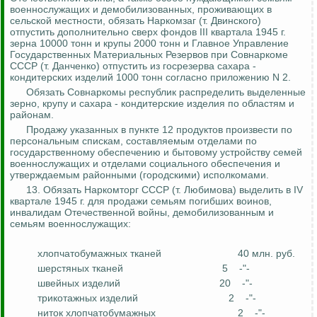
военнослужащих и демобилизованных, проживающих в
сельской местности, обязать
Наркомзаг
(т. Двинского)
отпустить дополнительно сверх фондов III квартала 1945 г.
зерна 10000 тонн и крупы 2000 тонн и Главное Управление
Государственных Материальных Резервов при Совнаркоме
СССР (т. Данченко) отпустить из
госрезерва
сахара -
кондитерских изделий
1000 тонн согласно приложению N 2.
Обязать Совнаркомы республик распределить выделенные
зерно, крупу и сахара - кондитерские изделия по областям и
районам.
Продажу указанных в пункте 12 продуктов произвести по
персональным спискам, составляемым отделами по
государственному обеспечению и бытовому устройству семей
военнослужащих и отделами социального обеспечения и
утверждаемым районными (городскими) исполкомами.
13. Обязать
Наркомторг
СССР (т. Любимова) выделить в IV
квартале 1945 г. для продажи семьям погибших воинов,
инвалидам Отечественной войны, демобилизованным и
семьям военнослужащих:
хлопчатобумажных тканей
40 млн. руб.
шерстяных тканей
5
-"-
швейных изделий
20
-"-
трикотажных изделий
2
-"-
ниток хлопчатобумажных
2
-"-