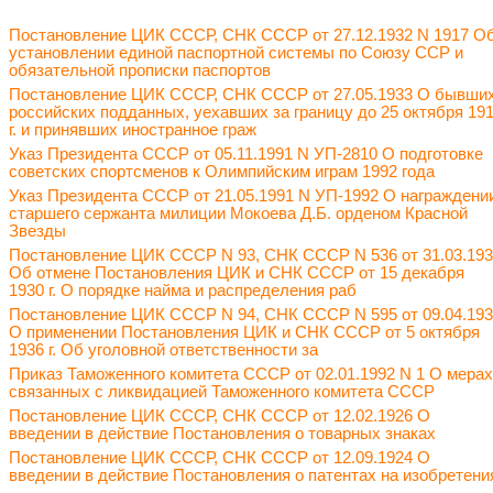
Постановление ЦИК СССР, СНК СССР от 27.12.1932 N 1917 О
установлении единой паспортной системы по Союзу ССР и
обязательной прописки паспортов
Постановление ЦИК СССР, СНК СССР от 27.05.1933 О бывши
российских подданных, уехавших за границу до 25 октября 19
г. и принявших иностранное граж
Указ Президента СССР от 05.11.1991 N УП-2810 О подготовке
советских спортсменов к Олимпийским играм 1992 года
Указ Президента СССР от 21.05.1991 N УП-1992 О награждени
старшего сержанта милиции Мокоева Д.Б. орденом Красной
Звезды
Постановление ЦИК СССР N 93, СНК СССР N 536 от 31.03.19
Об отмене Постановления ЦИК и СНК СССР от 15 декабря
1930 г. О порядке найма и распределения раб
Постановление ЦИК СССР N 94, СНК СССР N 595 от 09.04.19
О применении Постановления ЦИК и СНК СССР от 5 октября
1936 г. Об уголовной ответственности за
Приказ Таможенного комитета СССР от 02.01.1992 N 1 О мерах
связанных с ликвидацией Таможенного комитета СССР
Постановление ЦИК СССР, СНК СССР от 12.02.1926 О
введении в действие Постановления о товарных знаках
Постановление ЦИК СССР, СНК СССР от 12.09.1924 О
введении в действие Постановления о патентах на изобретени