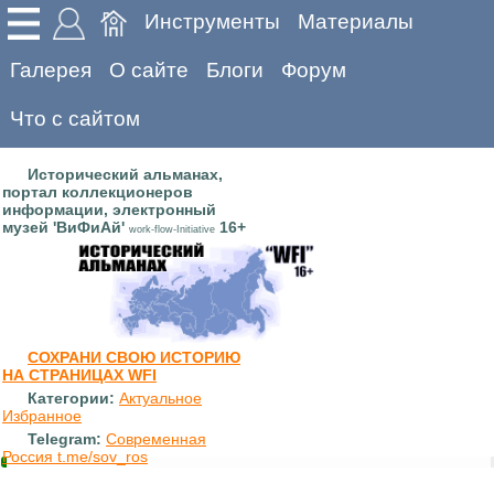
Инструменты
Материалы
Галерея
О сайте
Блоги
Форум
Что с сайтом
Исторический альманах,
портал коллекционеров
информации, электронный
музей 'ВиФиАй'
16+
work-flow-Initiative
СОХРАНИ СВОЮ ИСТОРИЮ
НА СТРАНИЦАХ WFI
Категории:
Актуальное
Избранное
Telegram:
Современная
Россия t.me/sov_ros