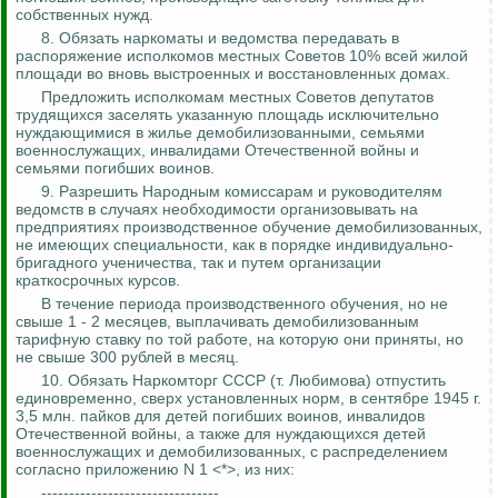
собственных нужд.
8. Обязать наркоматы и ведомства передавать в
распоряжение исполкомов местных Советов 10% всей жилой
площади во вновь выстроенных и восстановленных домах.
Предложить исполкомам местных Советов депутатов
трудящихся заселять указанную площадь исключительно
нуждающимися в жилье демобилизованными, семьями
военнослужащих, инвалидами Отечественной войны и
семьями погибших воинов.
9. Разрешить Народным комиссарам и руководителям
ведом
ств в сл
учаях необходимости организовывать на
предприятиях производственное обучение демобилизованных,
не имеющих специальности, как в порядке индивидуально-
бригадного ученичества, так и путем организации
краткосрочных курсов.
В течение периода производственного обучения, но не
свыше 1 - 2 месяцев, выплачивать демобилизованным
тарифную ставку по той работе, на которую они приняты, но
не свыше 300 рублей в месяц.
10. Обязать
Наркомторг
СССР (т. Любимова) отпустить
единовременно, сверх установленных норм, в сентябре 1945 г.
3,5 млн. пайков для детей погибших воинов, инвалидов
Отечественной войны, а также для нуждающихся детей
военнослужащих и демобилизованных, с распределением
согласно приложению N 1 <*>, из них:
--------------------------------