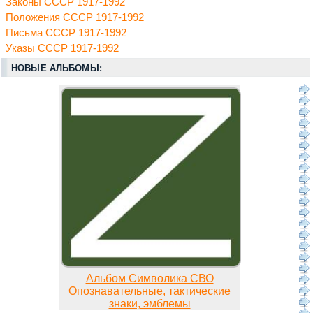
Законы СССР 1917-1992
Положения СССР 1917-1992
Письма СССР 1917-1992
Указы СССР 1917-1992
НОВЫЕ АЛЬБОМЫ:
Альбом Символика СВО
Опознавательные, тактические
знаки, эмблемы