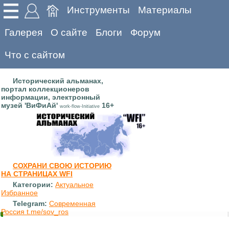
Инструменты
Материалы
Галерея
О сайте
Блоги
Форум
Что с сайтом
Исторический альманах,
портал коллекционеров
информации, электронный
музей 'ВиФиАй'
16+
work-flow-Initiative
СОХРАНИ СВОЮ ИСТОРИЮ
НА СТРАНИЦАХ WFI
Категории:
Актуальное
Избранное
Telegram:
Современная
Россия t.me/sov_ros