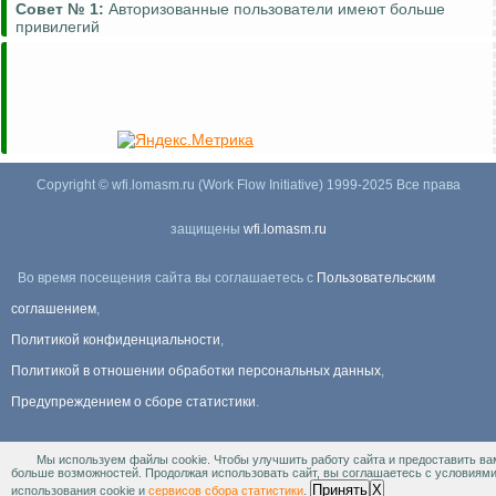
Совет №
1:
Авторизованные пользователи имеют больше
привилегий
Copyright © wfi.lomasm.ru (Work Flow Initiative) 1999-2025 Все права
защищены
wfi.lomasm.ru
Во время посещения сайта вы соглашаетесь с
Пользовательским
соглашением
,
Политикой конфиденциальности
,
Политикой в отношении обработки персональных данных
,
Предупреждением о сборе статистики
.
Мы используем файлы cookie. Чтобы улучшить работу сайта и предоставить ва
Информация Для правообладателей
.
больше возможностей. Продолжая использовать сайт, вы соглашаетесь с условиям
Принять
X
использования cookie и
сервисов сбора статистики
.