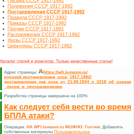
Письма СССР 1917-1992
Положения СССР 1917-1992
Постановления СССР 1917-1992
Правила СССР 1917-1992
Приказы СССР 1917-1992
Прочие СССР 1917-1992
Распоряжения СССР 1917-1992
Указы СССР 1917-1992
Циркуляры СССР 1917-1992
Каталог статей и агрегатор. Только качественные статьи!
Адрес страницы:
https://wfi.lomasm.ru/
русский.постановления_ссср_1917-1992/
постановление_снк_ссср_от_21.09.1934_n_2218_об_охране
_лесов_и_лесоразведении
Разработка страницы завершена на 100%
Как следует себя вести во время
БПЛА атаки?
Операции:
НА WFI.lomasm.ru МОЖНО:
Гостям:
Добавлять
собственные материалы
Пользовательское