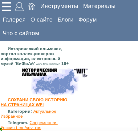
Инструменты
Материалы
Галерея
О сайте
Блоги
Форум
Что с сайтом
Исторический альманах,
портал коллекционеров
информации, электронный
музей 'ВиФиАй'
16+
work-flow-Initiative
СОХРАНИ СВОЮ ИСТОРИЮ
НА СТРАНИЦАХ WFI
Категории:
Актуальное
Избранное
Telegram:
Современная
Россия t.me/sov_ros