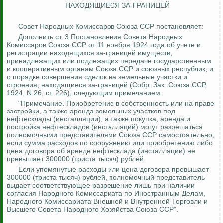
НАХОДЯЩИЕСЯ
ЗА-ГРАНИЦЕЙ
Совет Народных Комиссаров Союза ССР постановляет:
Дополнить ст. 3 Постановления Совета Народных
Комиссаров Союза ССР от 11 ноября 1924 года об учете и
регистрации находящихся за-границей имуществ,
принадлежащих или подлежащих передаче государственным
и кооперативным органам Союза ССР и союзных республик, и
о порядке совершения сделок на земельные участки и
строения, находящиеся за-границей (Собр.
Зак
.
Союза ССР,
1924, N 26, ст. 226), следующим примечанием:
"Примечание. Приобретение в собственность или на праве
застройки, а также аренда земельных участков под
нефтесклады (инсталляции), а также покупка, аренда и
постройка нефтескладов (инсталляций) могут разрешаться
полномочными представителями Союза ССР самостоятельно,
если сумма расходов по сооружению или приобретению либо
цена договора об аренде нефтесклада (инсталляции) не
превышает 300000 (триста тысяч) рублей.
Если упомянутые расходы или цена договора превышает
300000 (триста тысяч) рублей, полномочный представитель
выдает соответствующее разрешение лишь при наличии
согласия Народного Комиссариата по Иностранным Делам,
Народного Комиссариата Внешней и Внутренней Торговли и
Высшего Совета Народного Хозяйства Союза ССР".