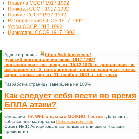
Правила СССР 1917-1992
Приказы СССР 1917-1992
Прочие СССР 1917-1992
Распоряжения СССР 1917-1992
Указы СССР 1917-1992
Циркуляры СССР 1917-1992
Адрес страницы:
https://wfi.lomasm.ru/
русский.постановления_ссср_1917-1992/
постановление_снк_ссср_от_15.12.1925_о_дополнении_пр
имечанием_ст._3_постановления_совета_народных_комис
саров_союза_сср_от_11_ноября_1924_г._об_учете
Разработка страницы завершена на 100%
Как следует себя вести во время
БПЛА атаки?
Операции:
НА WFI.lomasm.ru МОЖНО:
Гостям:
Добавлять
собственные материалы
Пользовательское
Совет №
1:
Авторизованные пользователи имеют больше
привилегий