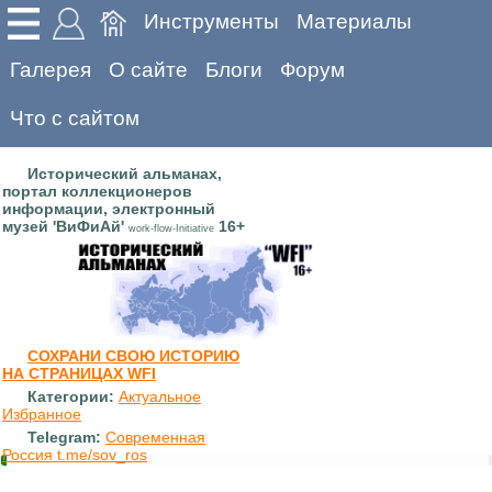
Инструменты
Материалы
Галерея
О сайте
Блоги
Форум
Что с сайтом
Исторический альманах,
портал коллекционеров
информации, электронный
музей 'ВиФиАй'
16+
work-flow-Initiative
СОХРАНИ СВОЮ ИСТОРИЮ
НА СТРАНИЦАХ WFI
Категории:
Актуальное
Избранное
Telegram:
Современная
Россия t.me/sov_ros