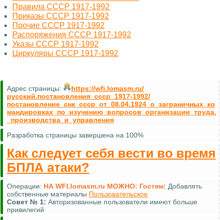
Правила СССР 1917-1992
Приказы СССР 1917-1992
Прочие СССР 1917-1992
Распоряжения СССР 1917-1992
Указы СССР 1917-1992
Циркуляры СССР 1917-1992
Адрес страницы:
https://wfi.lomasm.ru/
русский.постановления_ссср_1917-1992/
постановление_снк_ссср_от_08.04.1924_о_заграничных_ко
мандировках_по_изучению_вопросов_организации_труда.
_производства_и_управления
Разработка страницы завершена на 100%
Как следует себя вести во время
БПЛА атаки?
Операции:
НА WFI.lomasm.ru МОЖНО:
Гостям:
Добавлять
собственные материалы
Пользовательское
Совет №
1:
Авторизованные пользователи имеют больше
привилегий