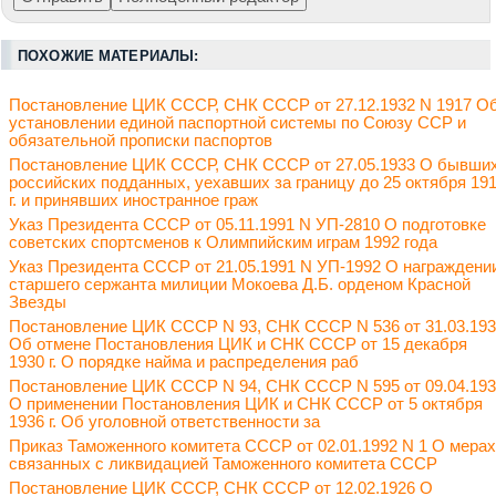
ПОХОЖИЕ МАТЕРИАЛЫ:
Постановление ЦИК СССР, СНК СССР от 27.12.1932 N 1917 О
установлении единой паспортной системы по Союзу ССР и
обязательной прописки паспортов
Постановление ЦИК СССР, СНК СССР от 27.05.1933 О бывши
российских подданных, уехавших за границу до 25 октября 19
г. и принявших иностранное граж
Указ Президента СССР от 05.11.1991 N УП-2810 О подготовке
советских спортсменов к Олимпийским играм 1992 года
Указ Президента СССР от 21.05.1991 N УП-1992 О награждени
старшего сержанта милиции Мокоева Д.Б. орденом Красной
Звезды
Постановление ЦИК СССР N 93, СНК СССР N 536 от 31.03.19
Об отмене Постановления ЦИК и СНК СССР от 15 декабря
1930 г. О порядке найма и распределения раб
Постановление ЦИК СССР N 94, СНК СССР N 595 от 09.04.19
О применении Постановления ЦИК и СНК СССР от 5 октября
1936 г. Об уголовной ответственности за
Приказ Таможенного комитета СССР от 02.01.1992 N 1 О мерах
связанных с ликвидацией Таможенного комитета СССР
Постановление ЦИК СССР, СНК СССР от 12.02.1926 О