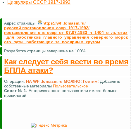
Циркуляры СССР 1917-1992
Адрес страницы:
https://wfi.lomasm.ru/
русский.постановления_ссср_1917-1992/
постановление_снк_ссср_от_07.07.1933_n_1404_о_льготах
_для_работников_главного_управления_северного_морск
ого_пути._работающих_за_полярным_кругом
Разработка страницы завершена на 100%
Как следует себя вести во время
БПЛА атаки?
Операции:
НА WFI.lomasm.ru МОЖНО:
Гостям:
Добавлять
собственные материалы
Пользовательское
Совет №
1:
Авторизованные пользователи имеют больше
привилегий