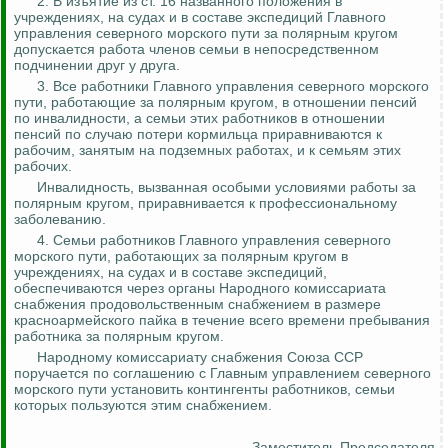
2. В изъятие из ст. 16 названного положения в
учреждениях, на судах и в составе экспедиций Главного
управления северного морского пути за полярным кругом
допускается работа членов семьи в непосредственном
подчинении друг у друга.
3. Все работники Главного управления северного морского
пути, работающие за полярным кругом, в отношении пенсий
по инвалидности, а семьи этих работников в отношении
пенсий по случаю потери кормильца приравниваются к
рабочим, занятым на подземных работах, и к семьям этих
рабочих.
Инвалидность, вызванная особыми условиями работы за
полярным кругом, приравнивается к профессиональному
заболеванию.
4. Семьи работников Главного управления северного
морского пути, работающих за полярным кругом в
учреждениях, на судах и в составе экспедиций,
обеспечиваются через органы Народного комиссариата
снабжения продовольственным снабжением в размере
красноармейского пайка в течение всего времени пребывания
работника за полярным кругом.
Народному комиссариату снабжения Союза ССР
поручается по соглашению с Главным управлением северного
морского пути установить контингенты работников, семьи
которых пользуются этим снабжением.
Заместитель Председателя