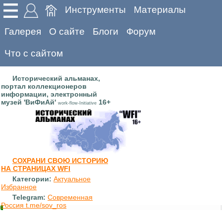
Инструменты
Материалы
Галерея
О сайте
Блоги
Форум
Что с сайтом
Исторический альманах,
портал коллекционеров
информации, электронный
музей 'ВиФиАй'
16+
work-flow-Initiative
СОХРАНИ СВОЮ ИСТОРИЮ
НА СТРАНИЦАХ WFI
Категории:
Актуальное
Избранное
Telegram:
Современная
Россия t.me/sov_ros