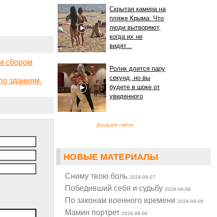
Скрытая камера на
пляже Крыма: Что
люди вытворяют,
когда их не
видят...
м сбором
Ролик длится пару
секунд, но вы
по зданиям.
будете в шоке от
увиденного
Доход для сайтов
НОВЫЕ МАТЕРИАЛЫ
Cниму твою боль
2026-08-07
Победивший себя и судьбу
2026-08-06
По законам военного времени
2026-08-06
Мамин портрет
2026-08-06