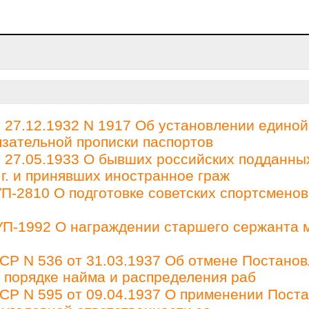
27.12.1932 N 1917 Об установлении единой
зательной прописки паспортов
27.05.1933 О бывших российских подданны
 г. и принявших иностранное граж
П-2810 О подготовке советских спортсменов
 УП-1992 О награждении старшего сержанта 
Р N 536 от 31.03.1937 Об отмене Постано
О порядке найма и распределения раб
Р N 595 от 09.04.1937 О применении Пост