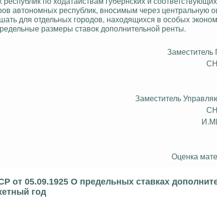
 республик по ходатайствам губернских и соответствующих
ров автономных республик, вносимым через центральную 
ать для отдельных городов, находящихся в особых эконо
редельные размеры ставок дополнительной ренты.
Заместитель
СН
Заместитель Управля
СН
И.
Оценка мате
Р от 05.09.1925 О предельных ставках дополнит
жетный год