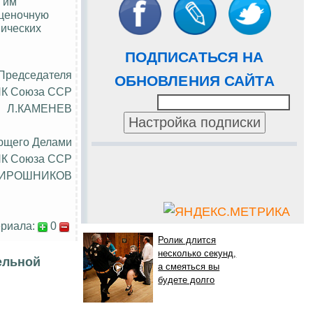
 им
оценочную
мических
ПОДПИСАТЬСЯ НА
 Председателя
ОБНОВЛЕНИЯ САЙТА
К Союза ССР
Л.КАМЕНЕВ
ющего Делами
К Союза ССР
МИРОШНИКОВ
риала:
0
Ролик длится
несколько секунд,
ельной
а смеяться вы
будете долго