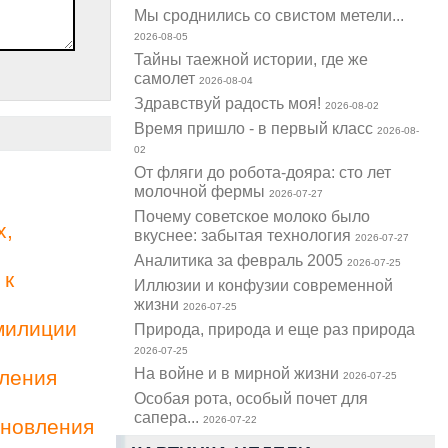
Мы сроднились со свистом метели...
2026-08-05
Тайны таежной истории, где же
самолет
2026-08-04
Здравствуй радость моя!
2026-08-02
Время пришло - в первый класс
2026-08-
02
От фляги до робота-дояра: сто лет
молочной фермы
2026-07-27
Почему советское молоко было
х,
вкуснее: забытая технология
2026-07-27
Аналитика за февраль 2005
2026-07-25
 к
Иллюзии и конфузии современной
жизни
2026-07-25
милиции
Природа, природа и еще раз природа
2026-07-25
На войне и в мирной жизни
вления
2026-07-25
Особая рота, особый почет для
сапера...
2026-07-22
ановления