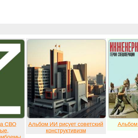
ка СВО
Альбом ИИ рисует советский
Альбом
ые,
конструктивизм
 эмблемы