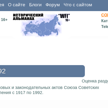
ея
О сайте
Блоги
Форум
Что с сайтом
СО
16+
Кат
Tel
92
Оценка разд
вовых и законодательных актов Союза Советских
ения с 1917 по 1992.