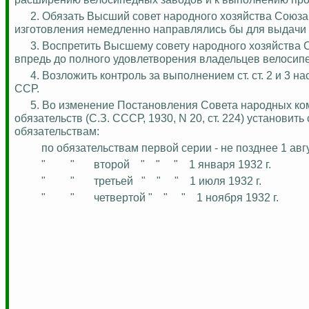
2. Обязать Высший совет народного хозяйства Союза
изготовления немедленно направлялись бы для выдачи 
3. Воспретить Высшему совету народного хозяйства
впредь до полного удовлетворения владельцев велосип
4. Возложить
контроль за
выполнением ст. ст. 2 и 3 
ССР.
5. Во изменение Постановления Совета народных ком
обязательств (С.З. СССР, 1930, N 20, ст. 224) установ
обязательствам:
по обязательствам первой серии - не позднее 1 авгу
"
"
второй
"
"
"
1 января 1932 г.
"
"
третьей
"
"
"
1 июля 1932 г.
"
"
четвертой "
"
"
1 ноября 1932 г.