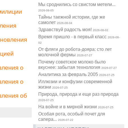
Мы сроднились со свистом метели...
милиции
2026-08-05
Тайны таежной истории, где же
самолет
2026-08-04
вления
Здравствуй радость моя!
2026-08-02
Время пришло - в первый класс
2026-08-
ановления
02
От фляги до робота-дояра: сто лет
ацией
молочной фермы
2026-07-27
Почему советское молоко было
вления о
вкуснее: забытая технология
2026-07-27
Аналитика за февраль 2005
2026-07-25
вления о
Иллюзии и конфузии современной
жизни
2026-07-25
Природа, природа и еще раз природа
вления об
2026-07-25
На войне и в мирной жизни
2026-07-25
Особая рота, особый почет для
сапера...
2026-07-22