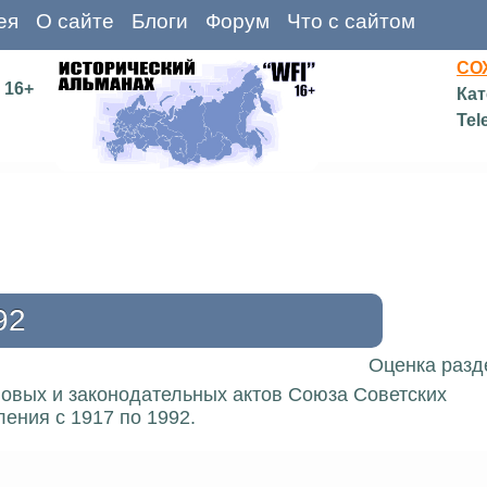
ея
О сайте
Блоги
Форум
Что с сайтом
СО
16+
Кат
Tel
92
Оценка разд
вовых и законодательных актов Союза Советских
ения с 1917 по 1992.