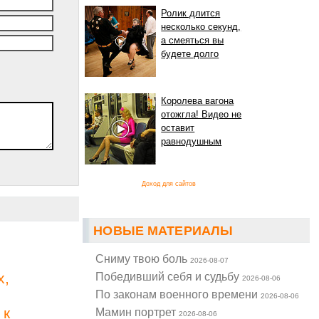
Ролик длится
несколько секунд,
а смеяться вы
будете долго
Королева вагона
отожгла! Видео не
оставит
равнодушным
Доход для сайтов
НОВЫЕ МАТЕРИАЛЫ
Cниму твою боль
2026-08-07
х,
Победивший себя и судьбу
2026-08-06
По законам военного времени
2026-08-06
 к
Мамин портрет
2026-08-06