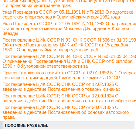
российских подданных, уехавших за границу до 25 октября 19
г. и принявших иностранное граж
Указ Президента СССР от 05.11.1991 N УП-2810 О подготовке
советских спортсменов к Олимпийским играм 1992 года
Указ Президента СССР от 21.05.1991 N УП-1992 О награждени
старшего сержанта милиции Мокоева Д.Б. орденом Красной
Звезды
Постановление ЦИК СССР N 93, СНК СССР N 536 от 31.03.19
Об отмене Постановления ЦИК и СНК СССР от 15 декабря
1930 г. О порядке найма и распределения раб
Постановление ЦИК СССР N 94, СНК СССР N 595 от 09.04.19
О применении Постановления ЦИК и СНК СССР от 5 октября
1936 г. Об уголовной ответственности за
Приказ Таможенного комитета СССР от 02.01.1992 N 1 О мерах
связанных с ликвидацией Таможенного комитета СССР
Постановление ЦИК СССР, СНК СССР от 12.02.1926 О
введении в действие Постановления о товарных знаках
Постановление ЦИК СССР, СНК СССР от 12.09.1924 О
введении в действие Постановления о патентах на изобретени
Постановление ЦИК СССР, СНК СССР от 30.01.1925 О
введении в действие Постановления об основах авторского
права
ПОХОЖИЕ РАЗДЕЛЫ: