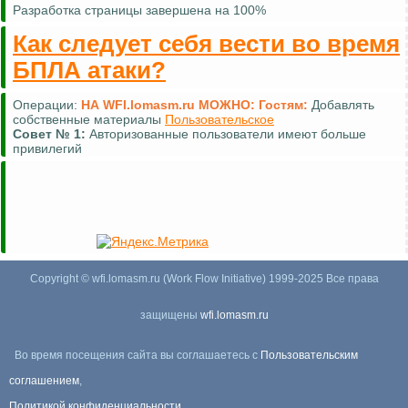
Разработка страницы завершена на 100%
Как следует себя вести во время
БПЛА атаки?
Операции:
НА WFI.lomasm.ru МОЖНО:
Гостям:
Добавлять
собственные материалы
Пользовательское
Совет №
1:
Авторизованные пользователи имеют больше
привилегий
Copyright © wfi.lomasm.ru (Work Flow Initiative) 1999-2025 Все права
защищены
wfi.lomasm.ru
Во время посещения сайта вы соглашаетесь с
Пользовательским
соглашением
,
Политикой конфиденциальности
,