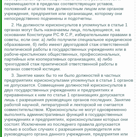
перемещаются в пределах соответствующих уставов,
положений и штатов тем должностным лицом или органом
учреждения, предприятия или организации, которому они
непосредственно подчинены
и подотчетны.
2.
На должности юрисконсультов в упомянутых в статье 1
органах могут быть назначаемы лица, пользующиеся, на
основании Конституции Р.С.Ф.С.Р., избирательными правами в
советы, если они: а) либо получили специальное юридическое
образование, б) либо имеют двухгодовой стаж ответственной
политической работы в государственных учреждениях или в
рабоче-крестьянских общественных, профессиональных,
партийных или кооперативных организациях, в) либо
трехгодовой стаж практической ответственной
работы в
органах советской юстиции.
3.
Занятие
каких бы то ни было должностей в частных
предприятиях юрисконсультами упомянутых в статье 1 органов
не допускается. Совмещение должностей юрисконсультов в
двух государственных учреждениях и предприятиях и
приравненных к ним по статье 1 организациях допускается
лишь с разрешения руководящих органов последних. Занятие
работой научной, литературной и лекторской не считается
совместительством. Юрисконсульты не могут одновременно
выполнять административных функций в государственных
учреждениях и предприятиях, юрисконсультами которых они
состоят. Исключение из последнего правила допускается
только в особых случаях с разрешения руководителя или
руководящего органа данного учреждения, предприятия или