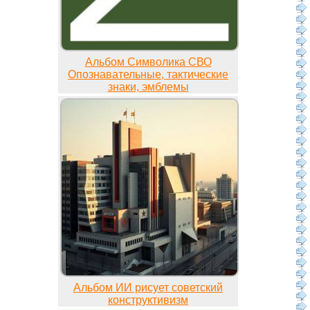
Альбом Символика СВО
Опознавательные, тактические
знаки, эмблемы
Альбом ИИ рисует советский
конструктивизм