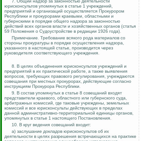
7. Общий надзор за законностью деятельности
юрисконсультов упомянутых в статье 1 учреждений,
предприятий и организаций осуществляется Прокурором
Республики и прокурорами краевыми, областными и
губернскими в порядке общего надзора за законностью
действий всех органов власти и хозяйственных органов (статья
59 Положения о Судоустройстве в редакции 1926 года).
Примечание. Требование всякого рода материалов со
стороны прокуратуры в порядке осуществления надзора,
указанного в настоящей статье, производится через
руководителя соответствующего учреждения.
8. В целях объединения юрисконсультов учреждений и
предприятий в их практической работе, а также выявления
вопросов, требующих правового регулирования, учреждаются
совещания при местных прокурорах, действующие согласно
инструкциям Прокурора Республики.
9. В состав упомянутых в статье 8 совещаний входят
представители краевого, областного или губернского суда,
арбитражных комиссий, где таковые учреждены, земельных
комиссий и все юрисконсульты действующих в пределах
данной административно-территориальной единицы органов,
упомянутых в статье 1 настоящего Постановления.
10. В круг ведения совещаний входит:
а) заслушание докладов юрисконсультов об их
деятельности в целях разрешения встречающихся на практике