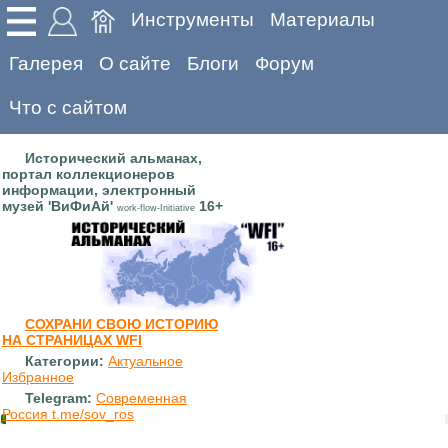
Инструменты
Материалы
Галерея
О сайте
Блоги
Форум
Что с сайтом
Исторический альманах,
портал коллекционеров
информации, электронный
музей 'ВиФиАй'
16+
work-flow-Initiative
СОХРАНИ СВОЮ ИСТОРИЮ
НА СТРАНИЦАХ WFI
Категории:
Актуальное
Избранное
Telegram:
Современная
Россия t.me/sov_ros