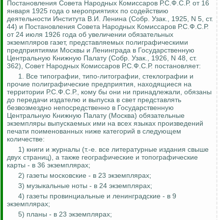
Постановления Совета Народных Комиссаров Р.С.Ф.С.Р. от 16
января 1925 года о мероприятиях по содействию
деятельности Института В.И. Ленина (Собр.
Узак
.,
1925, N 5, ст.
44) и Постановления Совета Народных Комиссаров Р.С.Ф.С.Р.
от 24 июля 1926 года об увеличении обязательных
экземпляров газет, представляемых полиграфическими
предприятиями Москвы и Ленинграда в Государственную
Центральную Книжную Палату (Собр.
Узак
., 1926, N 48, ст.
362), Совет Народных Комиссаров Р.С.Ф.С.Р. постановляет:
1.
Все типографии,
типо
-литографии, стеклографии и
прочие полиграфические предприятия, находящиеся на
территории Р.С.Ф.С.Р., кому бы они ни принадлежали, обязаны
до передачи издателю и выпуска в свет представлять
безвозмездно непосредственно в Государственную
Центральную Книжную Палату (Москва) обязательные
экземпляры выпускаемых ими на всех языках произведений
печати поименованных ниже категорий в следующем
количестве:
1) книги и журналы (т.-е. все литературные издания свыше
двух страниц), а также географические и топографические
карты - в 36 экземплярах;
2) газеты московские - в 23 экземплярах;
3) музыкальные ноты - в 24 экземплярах;
4) газеты провинциальные и ленинградские - в 9
экземплярах;
5) планы - в 23 экземплярах;