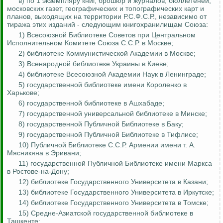
в) по 1 экземпляру книг, брошюр и журналов, бюллетеней,
московских газет, географических и топографических карт и
планов, выходящих на территории Р.С.Ф.С.Р., независимо от
тиража этих изданий - следующим книгохранилищам Союза:
1) Всесоюзной Библиотеке Советов при Центральном
Исполнительном Комитете Союза С.С.Р. в Москве;
2) библиотеке Коммунистической Академии в Москве;
3) Всенародной библиотеке Украины в Киеве;
4) библиотеке Всесоюзной Академии Наук в Ленинграде;
5) государственной библиотеке имени Короленко в
Харькове;
6) государственной библиотеке в Ашхабаде;
7) государственной универсальной библиотеке в Минске;
8) государственной Публичной Библиотеке в Баку;
9) государственной Публичной Библиотеке в Тифлисе;
10) Публичной Библиотеке С.С.Р. Армении имени т. А.
Мясникяна
в
Эривани
;
11) государственной Публичной Библиотеке имени Маркса
в Ростове-на-Дону;
12) библиотеке Государственного Университета в Казани;
13) библиотеке Государственного Университета в Иркутске;
14) библиотеке Государственного Университета в Томске;
15) Средне-Азиатской государственной библиотеке в
Ташкенте;