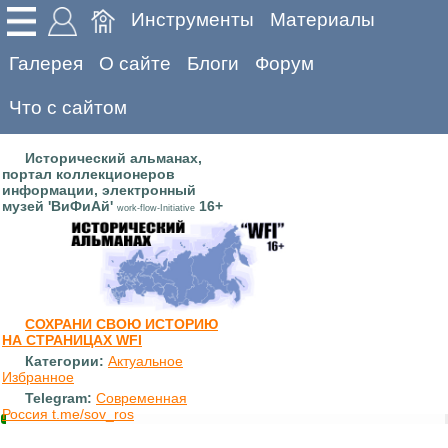
Инструменты
Материалы
Галерея
О сайте
Блоги
Форум
Что с сайтом
Исторический альманах,
портал коллекционеров
информации, электронный
музей 'ВиФиАй'
16+
work-flow-Initiative
СОХРАНИ СВОЮ ИСТОРИЮ
НА СТРАНИЦАХ WFI
Категории:
Актуальное
Избранное
Telegram:
Современная
Россия t.me/sov_ros