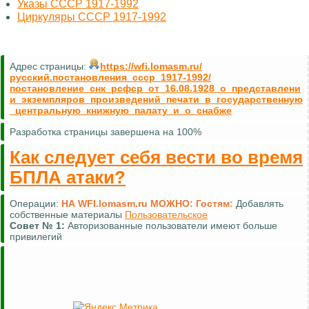
Указы СССР 1917-1992
Циркуляры СССР 1917-1992
Адрес страницы:
https://wfi.lomasm.ru/
русский.постановления_ссср_1917-1992/
постановление_снк_рсфср_от_16.08.1928_о_представлени
и_экземпляров_произведений_печати_в_государственную
_центральную_книжную_палату_и_о_снабже
Разработка страницы завершена на 100%
Как следует себя вести во время
БПЛА атаки?
Операции:
НА WFI.lomasm.ru МОЖНО:
Гостям:
Добавлять
собственные материалы
Пользовательское
Совет №
1:
Авторизованные пользователи имеют больше
привилегий