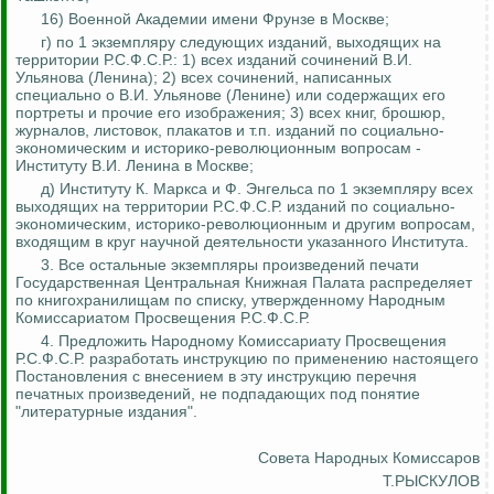
16) Военной Академии имени Фрунзе в Москве;
г) по 1 экземпляру следующих изданий, выходящих на
территории Р.С.Ф.С.Р.: 1) всех изданий сочинений В.И.
Ульянова (Ленина); 2) всех сочинений, написанных
специально о В.И. Ульянове (Ленине) или содержащих его
портреты и прочие его изображения;
3) всех книг, брошюр,
журналов, листовок, плакатов и т.п. изданий по социально-
экономическим и историко-революционным вопросам -
Институту В.И. Ленина в Москве;
д) Институту К. Маркса и Ф. Энгельса по 1 экземпляру всех
выходящих на территории Р.С.Ф.С.Р. изданий по социально-
экономическим, историко-революционным и другим вопросам,
входящим в круг научной деятельности указанного Института.
3. Все остальные экземпляры произведений печати
Государственная Центральная Книжная Палата распределяет
по книгохранилищам по списку, утвержденному Народным
Комиссариатом Просвещения Р.С.Ф.С.Р.
4. Предложить Народному Комиссариату Просвещения
Р.С.Ф.С.Р. разработать инструкцию по применению настоящего
Постановления с внесением в эту инструкцию перечня
печатных произведений, не подпадающих под понятие
"литературные издания".
Совета Народных Комиссаров
Т.РЫСКУЛОВ