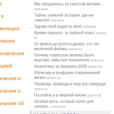
х,
Мы сроднились со свистом метели...
2026-08-05
Тайны таежной истории, где же
 к
самолет
2026-08-04
Здравствуй радость моя!
милиции
2026-08-02
Время пришло - в первый класс
2026-08-
02
вления
От фляги до робота-дояра: сто лет
молочной фермы
2026-07-27
ановления
Почему советское молоко было
вкуснее: забытая технология
2026-07-27
ацией
Аналитика за февраль 2005
2026-07-25
Иллюзии и конфузии современной
жизни
вления о
2026-07-25
Природа, природа и еще раз природа
вления о
2026-07-25
На войне и в мирной жизни
2026-07-25
Особая рота, особый почет для
вления об
сапера...
2026-07-22