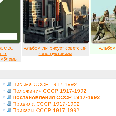
ка СВО
Альбом ИИ рисует советский
Альбом
ые,
конструктивизм
 эмблемы
Письма СССР 1917-1992
Положения СССР 1917-1992
Постановления СССР 1917-1992
Правила СССР 1917-1992
Приказы СССР 1917-1992