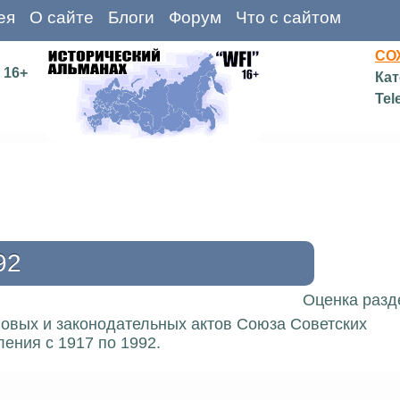
ея
О сайте
Блоги
Форум
Что с сайтом
СО
16+
Кат
Tel
92
Оценка разд
вовых и законодательных актов Союза Советских
ения с 1917 по 1992.