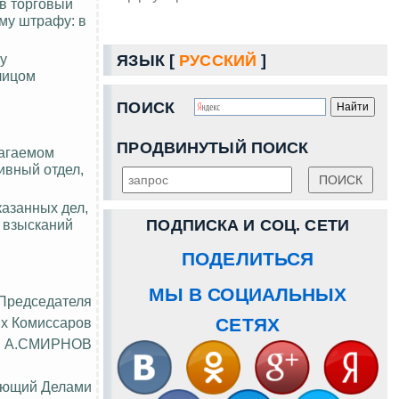
 в торговый
му штрафу: в
у
ЯЗЫК [
РУССКИЙ
]
лицом
ПОИСК
ПРОДВИНУТЫЙ ПОИСК
лагаемом
ивный отдел,
казанных дел,
 взысканий
ПОДПИСКА И СОЦ. СЕТИ
ПОДЕЛИТЬСЯ
МЫ В СОЦИАЛЬНЫХ
 Председателя
х Комиссаров
СЕТЯХ
А.СМИРНОВ
яющий Делами