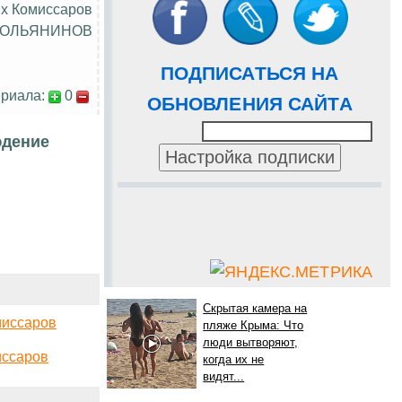
х Комиссаров
МОЛЬЯНИНОВ
ПОДПИСАТЬСЯ НА
риала:
0
ОБНОВЛЕНИЯ САЙТА
юдение
Скрытая камера на
миссаров
пляже Крыма: Что
люди вытворяют,
иссаров
когда их не
видят...