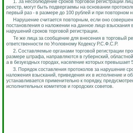
1. За несоблюдение сроков торговой регистрации ли
реестр, могут быть подвергаемы на основании протокол
первый раз - в размере до 100 рублей и при повторном н
Нарушение считается повторным, если оно совершено
постановления о наложении на данное лицо взыскания 
нарушений сроков торговой регистрации.
Те же лица за сообщение для внесения в торговый 
ответственности
по Уголовному Кодексу Р.С.Ф.С.Р.
2.
Составляемые органами торговой регистрации прот
размере штрафа, направляются в губернский, областной
а в
безуездных
городах, население которых превышает 50
3. Порядок составления протоколов за нарушение сро
наложения взысканий, приведения их в исполнение и 
устанавливается применительно к порядку, предусмотр
исполнительных комитетов и городских советов.