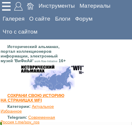
Инструменты
Материалы
Галерея
О сайте
Блоги
Форум
Что с сайтом
Исторический альманах,
портал коллекционеров
информации, электронный
музей 'ВиФиАй'
16+
work-flow-Initiative
СОХРАНИ СВОЮ ИСТОРИЮ
НА СТРАНИЦАХ WFI
Категории:
Актуальное
Избранное
Telegram:
Современная
Россия t.me/sov_ros