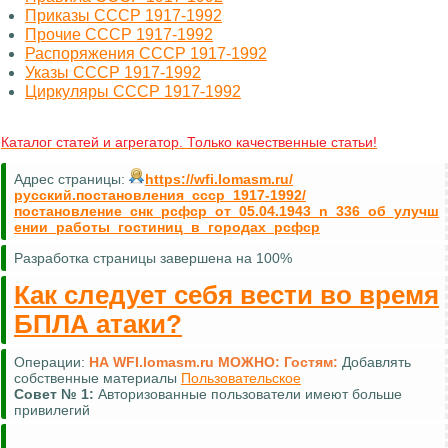
Приказы СССР 1917-1992
Прочие СССР 1917-1992
Распоряжения СССР 1917-1992
Указы СССР 1917-1992
Циркуляры СССР 1917-1992
Каталог статей и агрегатор. Только качественные статьи!
Адрес страницы:
https://wfi.lomasm.ru/
русский.постановления_ссср_1917-1992/
постановление_снк_рсфср_от_05.04.1943_n_336_об_улучш
ении_работы_гостиниц_в_городах_рсфср
Разработка страницы завершена на 100%
Как следует себя вести во время
БПЛА атаки?
Операции:
НА WFI.lomasm.ru МОЖНО:
Гостям:
Добавлять
собственные материалы
Пользовательское
Совет №
1:
Авторизованные пользователи имеют больше
привилегий