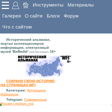
Инструменты
Материалы
Галерея
О сайте
Блоги
Форум
Что с сайтом
Исторический альманах,
портал коллекционеров
информации, электронный
музей 'ВиФиАй'
16+
work-flow-Initiative
СОХРАНИ СВОЮ ИСТОРИЮ
НА СТРАНИЦАХ WFI
Категории:
Актуальное
Избранное
Telegram:
Современная
Россия t.me/sov_ros