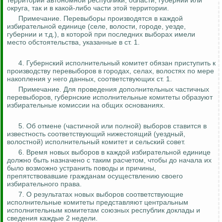
территории автономной республики, области, губернии или
округа, так и в какой-либо части этой территории.
Примечание. Перевыборы производятся в каждой
избирательной единице (селе, волости, городе, уезде,
губернии и т.д.), в которой при последних выборах имели
место обстоятельства, указанные в ст. 1.
4. Губернский исполнительный комитет обязан приступить к
производству перевыборов в городах, селах, волостях по мере
накопления у него данных, соответствующих ст. 1.
Примечание. Для проведения дополнительных частичных
перевыборов, губернские исполнительные комитеты образуют
избирательные комиссии на общих основаниях.
5. Об отмене (частичной или полной) выборов ставится в
известность соответствующий нижестоящий (уездный,
волостной) исполнительный комитет и сельский совет.
6. Время новых выборов в каждой избирательной единице
должно быть назначено с таким расчетом, чтобы до начала их
было возможно устранить поводы и причины,
препятствовавшие гражданам осуществлению своего
избирательного права.
7. О результатах новых выборов соответствующие
исполнительные комитеты представляют центральным
исполнительным комитетам союзных республик доклады и
сведения каждые 2 недели.