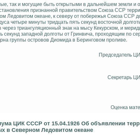
е, так и могущие быть открытыми в дальнейшем земли и о
становления признанной правительством Союза ССР терри
ом Ледовитом океане, к северу от побережья Союза ССР д
уса четыре минуты тридцать пять секунд восточной
долгот
ы
через триангуляционный знак на мысу
Кекурском
, и мери
ть секунд западной долготы от Гринвича, проходящим по се
рна группы островов Диомида в Беринговом проливе.
Председатель Ц
Секретарь Ц
Оценка мате
ума ЦИК СССР от 15.04.1926 Об объявлении тер
ых в Северном Ледовитом океане