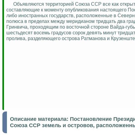
Объявляются территорией Союза ССР все как открыты
составляющие к моменту опубликования настоящего По
либо иностранных государств, расположенные в Северн
полюса в пределах между меридианом тридцать два град
Гринвича, проходящим по восточной стороне
Вайда-губ
шестьдесят восемь градусов сорок девять минут тридца
пролива, разделяющего острова
Ратманова
и Крузенште
Описание материала:
Постановление Президи
Союза ССР земель и островов, расположенн