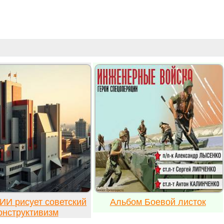
ИИ рисует советский
Альбом Боевой листок
онструктивизм