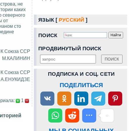
строва, не
тории каких
о северного
ЯЗЫК [
РУССКИЙ
]
ы от
дианом сто
редине
ПОИСК
ПРОДВИНУТЫЙ ПОИСК
ИК Союза ССР
М.КАЛИНИН
ИК Союза ССР
ПОДПИСКА И СОЦ. СЕТИ
А.ЕНУКИДЗЕ
ПОДЕЛИТЬСЯ
риала:
1
риторией
МЫ В СОЦИАЛЬНЫХ