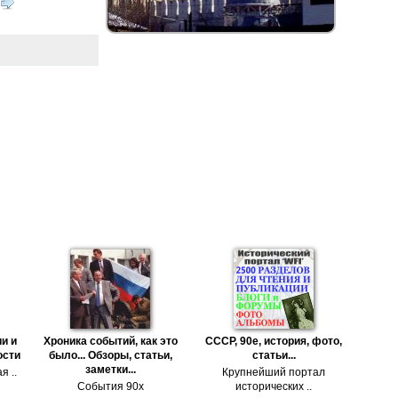
и и
Хроника событий, как это
СССР, 90е, история, фото,
ости
было... Обзоры, статьи,
статьи...
заметки...
я ..
Крупнейший портал
События 90х
исторических ..