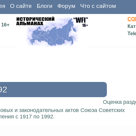
ея
О сайте
Блоги
Форум
Что с сайтом
СО
16+
Кат
Tel
92
Оценка разд
вовых и законодательных актов Союза Советских
ения с 1917 по 1992.