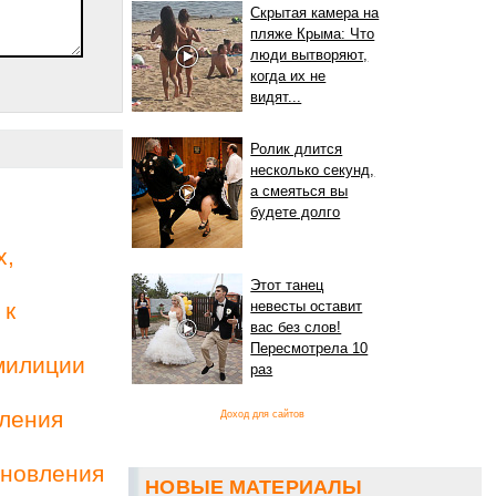
Скрытая камера на
пляже Крыма: Что
люди вытворяют,
когда их не
видят...
Ролик длится
несколько секунд,
а смеяться вы
будете долго
х,
Этот танец
 к
невесты оставит
вас без слов!
Пересмотрела 10
милиции
раз
вления
Доход для сайтов
ановления
НОВЫЕ МАТЕРИАЛЫ