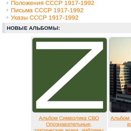
Положения СССР 1917-1992
Письма СССР 1917-1992
Указы СССР 1917-1992
НОВЫЕ АЛЬБОМЫ:
Альбом Символика СВО
Альбом 
Опознавательные,
к
тактические знаки, эмблемы