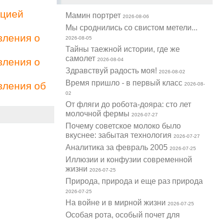
ацией
Мамин портрет
2026-08-06
Мы сроднились со свистом метели...
вления о
2026-08-05
Тайны таежной истории, где же
самолет
вления о
2026-08-04
Здравствуй радость моя!
2026-08-02
Время пришло - в первый класс
вления об
2026-08-
02
От фляги до робота-дояра: сто лет
молочной фермы
2026-07-27
Почему советское молоко было
вкуснее: забытая технология
2026-07-27
Аналитика за февраль 2005
2026-07-25
Иллюзии и конфузии современной
жизни
2026-07-25
Природа, природа и еще раз природа
2026-07-25
На войне и в мирной жизни
2026-07-25
Особая рота, особый почет для