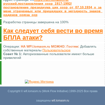
русский.постановления_ссср_1917-1992/
постановление_президиума_цик_ссср_от_07.10.1934_о_за
мене_утраченных_или_пришедших_в_негодность_знаков_
орденов_союза_сср
Разработка страницы завершена на 100%
Как следует себя вести во время
БПЛА атаки?
Операции:
НА WFI.lomasm.ru МОЖНО:
Гостям:
Добавлять
собственные материалы
Пользовательское
Совет №
1:
Авторизованные пользователи имеют больше
привилегий
Copyright © wfi.lomasm.ru (Work Flow Initiative) 1999-2025 Все права
защищены
wfi.lomasm.ru