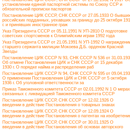
установлении единой паспортной системы по Союзу ССР и
обязательной прописки паспортов
Постановление ЦИК СССР, СНК СССР от 27.05.1933 О бывши
российских подданных, уехавших за границу до 25 октября 19
г. и принявших иностранное граж
Указ Президента СССР от 05.11.1991 N УП-2810 О подготовке
советских спортсменов к Олимпийским играм 1992 года
Указ Президента СССР от 21.05.1991 N УП-1992 О награждени
старшего сержанта милиции Мокоева Д.Б. орденом Красной
Звезды
Постановление ЦИК СССР N 93, СНК СССР N 536 от 31.03.19
Об отмене Постановления ЦИК и СНК СССР от 15 декабря
1930 г. О порядке найма и распределения раб
Постановление ЦИК СССР N 94, СНК СССР N 595 от 09.04.19
О применении Постановления ЦИК и СНК СССР от 5 октября
1936 г. Об уголовной ответственности за
Приказ Таможенного комитета СССР от 02.01.1992 N 1 О мерах
связанных с ликвидацией Таможенного комитета СССР
Постановление ЦИК СССР, СНК СССР от 12.02.1926 О
введении в действие Постановления о товарных знаках
Постановление ЦИК СССР, СНК СССР от 12.09.1924 О
введении в действие Постановления о патентах на изобретени
Постановление ЦИК СССР, СНК СССР от 30.01.1925 О
введении в действие Постановления об основах авторского