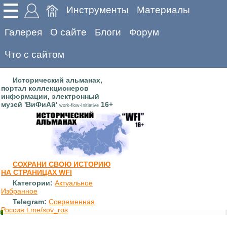
Инструменты
Материалы
Галерея
О сайте
Блоги
Форум
Что с сайтом
Исторический альманах,
портал коллекционеров
информации, электронный
музей 'ВиФиАй'
16+
work-flow-Initiative
СОХРАНИ СВОЮ ИСТОРИЮ
НА СТРАНИЦАХ WFI
Категории:
Актуальное
Избранное
Telegram:
Современная
Россия t.me/sov_ros