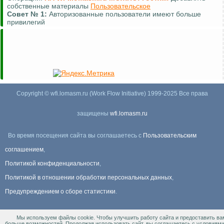
собственные материалы
Пользовательское
Совет №
1:
Авторизованные пользователи имеют больше
привилегий
Copyright © wfi.lomasm.ru (Work Flow Initiative) 1999-2025 Все права
защищены
wfi.lomasm.ru
Во время посещения сайта вы соглашаетесь с
Пользовательским
соглашением
,
Политикой конфиденциальности
,
Политикой в отношении обработки персональных данных
,
Предупреждением о сборе статистики
.
Мы используем файлы cookie. Чтобы улучшить работу сайта и предоставить ва
Информация Для правообладателей
.
больше возможностей. Продолжая использовать сайт, вы соглашаетесь с условиям