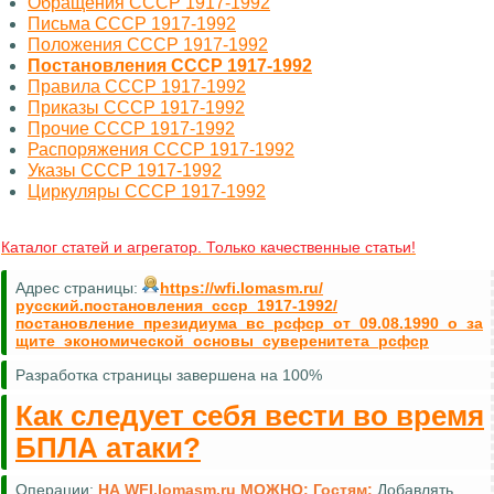
Обращения СССР 1917-1992
Письма СССР 1917-1992
Положения СССР 1917-1992
Постановления СССР 1917-1992
Правила СССР 1917-1992
Приказы СССР 1917-1992
Прочие СССР 1917-1992
Распоряжения СССР 1917-1992
Указы СССР 1917-1992
Циркуляры СССР 1917-1992
Каталог статей и агрегатор. Только качественные статьи!
Адрес страницы:
https://wfi.lomasm.ru/
русский.постановления_ссср_1917-1992/
постановление_президиума_вс_рсфср_от_09.08.1990_о_за
щите_экономической_основы_суверенитета_рсфср
Разработка страницы завершена на 100%
Как следует себя вести во время
БПЛА атаки?
Операции:
НА WFI.lomasm.ru МОЖНО:
Гостям:
Добавлять