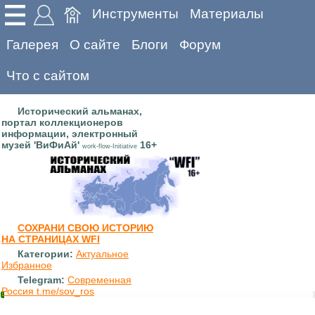
Инструменты
Материалы
Галерея
О сайте
Блоги
Форум
Что с сайтом
Исторический альманах,
портал коллекционеров
информации, электронный
музей 'ВиФиАй'
16+
work-flow-Initiative
СОХРАНИ СВОЮ ИСТОРИЮ
НА СТРАНИЦАХ WFI
Категории:
Актуальное
Избранное
Telegram:
Современная
Россия t.me/sov_ros