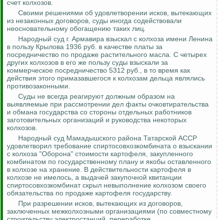
счет колхозов.
Своими решениями об удовлетворении исков, вытекающих
из незаконных договоров, суды иногда содействовали
неосновательному обогащению таких лиц.
Народный суд г. Армавира взыскал с колхоза имени Ленина
в пользу Крылова 1936 руб. в качестве платы за
посредничество по продаже растительного масла. С четырех
других колхозов в его же пользу суды взыскали за
коммерческое посредничество 5312 руб., в то время как
действия этого примазавшегося к колхозам дельца являлись
противозаконными.
Суды не всегда реагируют должным образом на
выявляемые при рассмотрении дел факты
очковтирательства
и обмана государства со стороны отдельных работников
заготовительных организаций и руководства некоторых
колхозов.
Народный суд
Мамадышского
района Татарской АССР
удовлетворил требование
спиртосовхозкомбината
о взыскании
с колхоза "Оборона" стоимости картофеля, закупленного
комбинатом по государственному плану и якобы оставленного
в колхозе на хранение. В действительности картофеля в
колхозе не имелось, а выдачей закупочной квитанции
спиртосовхозкомбинат
скрыл невыполнение колхозом своего
обязательства по продаже картофеля государству.
При разрешении исков, вытекающих из договоров,
заключенных межколхозными организациями (по совместному
строительству электростанций, переработке