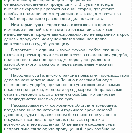
сельскохозяйственных продуктов и т.п.), суды не всегда
выясняют характер правоотношений сторон, допускают
ошибки в применении материального закона, что влечет за
собой неправильное разрешение дел по существу.
Некоторые суды неправильно отказывают в приеме
исковых заявлений колхозников о взыскании с
колхозов
начисленных в порядке авансирования, но не выданных в срок
денег и продуктов, чем ущемляется законное право
колхозников на судебную защиту.
В практике не единичны также случаи необоснованных
отказов в рассмотрении исков колхозов о возмещении ущерба,
причиненного им при прокладке дорог для гужевого и
автомобильного транспорта через земельные массивы
колхозов.
Народный суд Галичского района прекратил производством
дело по иску колхоза имени Ленина к лесокомбинату о
возмещении ущерба, причиненного уничтожением озимых
посевов при прокладке дороги бульдозером. Неправильный
отказ в судебном рассмотрении спора был мотивирован
неподведомственностью
дела суду.
Рассматривая иски колхозников об оплате трудодней,
предъявленные по истечении годичного срока исковой
давности, суды в подавляющем большинстве случаев не
обсуждают вопроса о причинах пропуска срока и о
возможности его продления. Отдельные народные суды
неправильно считают, что пропущенный срок вообще не