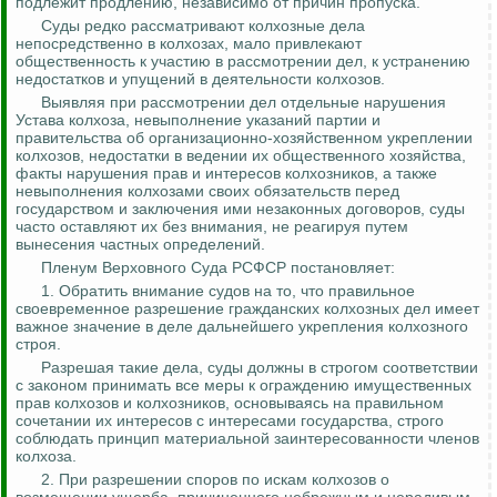
подлежит продлению, независимо от причин пропуска.
Суды редко рассматривают колхозные дела
непосредственно в колхозах, мало привлекают
общественность к участию в рассмотрении дел, к устранению
недостатков и упущений в деятельности колхозов.
Выявляя при рассмотрении дел отдельные нарушения
Устава колхоза, невыполнение указаний партии и
правительства об организационно-хозяйственном укреплении
колхозов, недостатки в ведении их общественного хозяйства,
факты нарушения прав и интересов колхозников, а также
невыполнения колхозами своих обязательств перед
государством и заключения ими незаконных договоров, суды
часто оставляют их без внимания, не реагируя путем
вынесения частных определений.
Пленум Верховного Суда РСФСР постановляет:
1. Обратить внимание судов на то, что правильное
своевременное разрешение гражданских колхозных дел имеет
важное значение
в деле дальнейшего укрепления колхозного
строя.
Разрешая такие дела, суды должны в строгом соответствии
с законом принимать все меры к ограждению имущественных
прав колхозов и колхозников, основываясь на правильном
сочетании их интересов с интересами государства, строго
соблюдать принцип материальной заинтересованности членов
колхоза.
2.
При разрешении споров по искам колхозов о