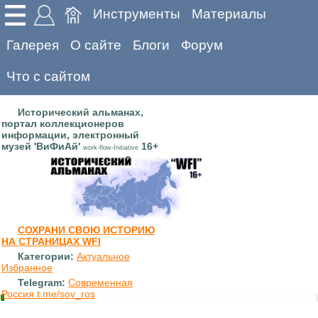
Инструменты
Материалы
Галерея
О сайте
Блоги
Форум
Что с сайтом
Исторический альманах,
портал коллекционеров
информации, электронный
музей 'ВиФиАй'
16+
work-flow-Initiative
СОХРАНИ СВОЮ ИСТОРИЮ
НА СТРАНИЦАХ WFI
Категории:
Актуальное
Избранное
Telegram:
Современная
Россия t.me/sov_ros