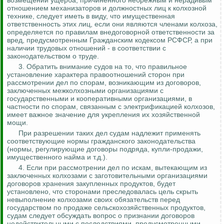
возмещении ущерба, причиненного небрежным и нерадивым
отношением механизаторов и должностных лиц к колхозной
технике, следует иметь в виду, что имущественная
ответственность этих лиц, если они являются членами колхоза,
определяется по правилам внедоговорной ответственности за
вред, предусмотренным Гражданским кодексом РСФСР, а при
наличии трудовых отношений - в соответствии с
законодательством о труде.
3. Обратить внимание судов на то, что правильное
установление характера правоотношений сторон при
рассмотрении дел по спорам, возникающим из договоров,
заключенных межколхозными организациями с
государственными и кооперативными организациями, в
частности по спорам, связанным с электрификацией колхозов,
имеет
важное значение
для укрепления их хозяйственной
мощи.
При разрешении таких дел судам надлежит применять
соответствующие нормы гражданского законодательства
(нормы, регулирующие договоры подряда, купли-продажи,
имущественного найма и т.д.).
4. Если при рассмотрении дел по искам, вытекающим из
заключенных колхозами с заготовительными организациями
договоров хранения закупленных продуктов, будет
установлено, что сторонами преследовалась цель скрыть
невыполнение колхозами своих обязательств перед
государством по продаже сельскохозяйственных продуктов,
судам следует обсуждать вопрос о признании договоров
недействительными с последствиями, предусмотренными