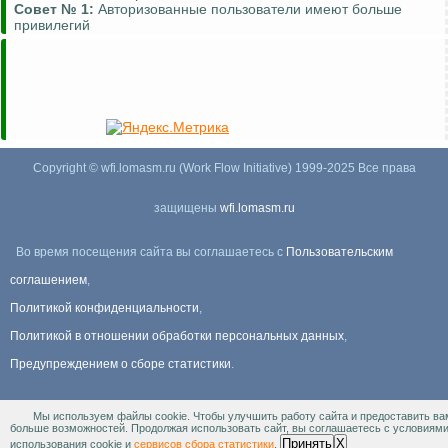
Совет №
1:
Авторизованные пользователи имеют больше
привилегий
Copyright © wfi.lomasm.ru (Work Flow Initiative) 1999-2025 Все права
защищены
wfi.lomasm.ru
Во время посещения сайта вы соглашаетесь с
Пользовательским
соглашением
,
Политикой конфиденциальности
,
Политикой в отношении обработки персональных данных
,
Предупреждением о сборе статистики
.
Мы используем файлы cookie. Чтобы улучшить работу сайта и предоставить ва
Информация Для правообладателей
.
больше возможностей. Продолжая использовать сайт, вы соглашаетесь с условиям
Принять
X
использования cookie и
сервисов сбора статистики
.