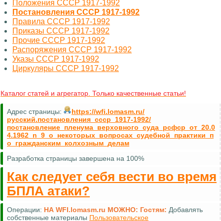
Положения СССР 1917-1992
Постановления СССР 1917-1992
Правила СССР 1917-1992
Приказы СССР 1917-1992
Прочие СССР 1917-1992
Распоряжения СССР 1917-1992
Указы СССР 1917-1992
Циркуляры СССР 1917-1992
Каталог статей и агрегатор. Только качественные статьи!
Адрес страницы:
https://wfi.lomasm.ru/
русский.постановления_ссср_1917-1992/
постановление_пленума_верховного_суда_рсфср_от_20.0
4.1962_n_9_о_некоторых_вопросах_судебной_практики_п
о_гражданским_колхозным_делам
Разработка страницы завершена на 100%
Как следует себя вести во время
БПЛА атаки?
Операции:
НА WFI.lomasm.ru МОЖНО:
Гостям:
Добавлять
собственные материалы
Пользовательское