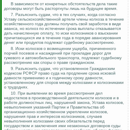
В зависимости от конкретных обстоятельств дела такие
договоры могут быть расторгнуты лишь на будущее время.
7.
Разъяснить судам, что в тех случаях, когда согласно
Уставу сельскохозяйственной артели члены колхоза в течение
хозяйственного года должны получать свой заработок в виде
аванса, но колхоз по истечении срока выплаты отказывается
дать начисленную оплату, то иски колхозников о взыскании
причитающихся им в течение года в порядке авансирования
денег или продуктов подлежат судебному рассмотрению.
8. Иски колхозов о возмещении ущерба, причиненного
порчей посевов и насаждений при прокладке дорог для
гужевого и автомобильного транспорта, подлежат судебному
рассмотрению как споры о праве гражданском.
9. Разъяснить судам, что установленное Гражданским
кодексом РСФСР право суда на продление срока исковой
давности применимо и к годичному сроку давности,
установленному для споров между колхозами и колхозниками
о трудоднях.
10.
При выявлении во время рассмотрения дел
недостатков в производственной деятельности колхозов и в
работе должностных лиц, нарушений закона, Устава колхозов,
невыполнения указаний Партии и Правительства об
организационно-хозяйственном укреплении колхозов,
нарушения прав и интересов колхозников, случаев
невыполнения колхозами своих обязательств перед
государством и заключения ими незаконных договоров суды