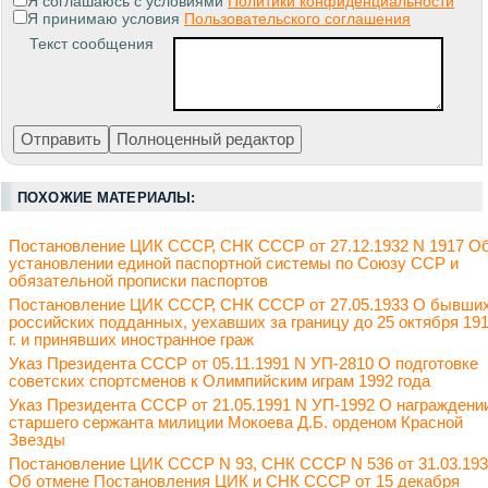
Я соглашаюсь с условиями
Политики конфиденциальности
Я принимаю условия
Пользовательского соглашения
Текст сообщения
ПОХОЖИЕ МАТЕРИАЛЫ:
Постановление ЦИК СССР, СНК СССР от 27.12.1932 N 1917 О
установлении единой паспортной системы по Союзу ССР и
обязательной прописки паспортов
Постановление ЦИК СССР, СНК СССР от 27.05.1933 О бывши
российских подданных, уехавших за границу до 25 октября 19
г. и принявших иностранное граж
Указ Президента СССР от 05.11.1991 N УП-2810 О подготовке
советских спортсменов к Олимпийским играм 1992 года
Указ Президента СССР от 21.05.1991 N УП-1992 О награждени
старшего сержанта милиции Мокоева Д.Б. орденом Красной
Звезды
Постановление ЦИК СССР N 93, СНК СССР N 536 от 31.03.19
Об отмене Постановления ЦИК и СНК СССР от 15 декабря