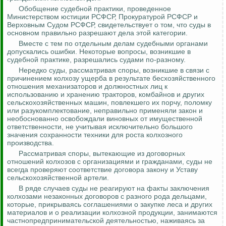
Обобщение судебной практики, проведенное
Министерством юстиции РСФСР, Прокуратурой РСФСР и
Верховным Судом РСФСР, свидетельствует о том, что суды в
основном правильно разрешают дела этой категории.
Вместе с тем по отдельным делам судебными органами
допускались ошибки. Некоторые вопросы, возникшие в
судебной практике, разрешались судами по-разному.
Нередко суды, рассматривая споры, возникшие в связи с
причинением колхозу ущерба в результате бесхозяйственного
отношения механизаторов и должностных лиц к
использованию и хранению тракторов, комбайнов и других
сельскохозяйственных машин, повлекшего их порчу, поломку
или разукомплектование, неправильно применяли закон и
необоснованно освобождали виновных от имущественной
ответственности, не учитывая исключительно большого
значения сохранности техники для роста колхозного
производства.
Рассматривая споры, вытекающие из договорных
отношений колхозов с организациями и гражданами, суды не
всегда проверяют соответствие договора закону и Уставу
сельскохозяйственной артели.
В ряде случаев суды не реагируют на факты заключения
колхозами незаконных договоров с разного рода дельцами,
которые, прикрываясь соглашениями о закупке леса и других
материалов и о реализации колхозной продукции, занимаются
частнопредпринимательской деятельностью, наживаясь за