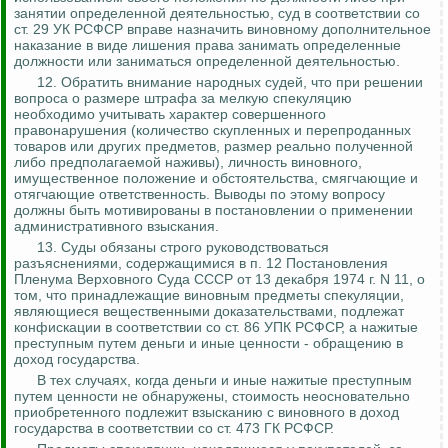
занятии определенной деятельностью, суд в соответствии со
ст. 29 УК РСФСР вправе назначить виновному дополнительное
наказание в виде лишения права занимать определенные
должности или заниматься определенной деятельностью.
12. Обратить внимание народных судей, что при решении
вопроса о размере штрафа за мелкую спекуляцию
необходимо учитывать характер совершенного
правонарушения (количество скупленных и перепроданных
товаров или других предметов, размер реально полученной
либо предполагаемой наживы), личность виновного,
имущественное положение и обстоятельства, смягчающие и
отягчающие ответственность. Выводы по этому вопросу
должны быть мотивированы в постановлении о применении
административного взыскания.
13.
Суды обязаны строго руководствоваться
разъяснениями, содержащимися в п. 12 Постановления
Пленума Верховного Суда СССР от 13 декабря 1974 г. N 11, о
том, что принадлежащие виновным предметы спекуляции,
являющиеся вещественными доказательствами, подлежат
конфискации в соответствии со ст. 86 УПК РСФСР, а нажитые
преступным путем деньги и иные ценности - обращению в
доход государства.
В тех случаях, когда деньги и иные нажитые преступным
путем ценности не обнаружены, стоимость неосновательно
приобретенного подлежит взысканию с виновного в доход
государства в соответствии со ст. 473 ГК РСФСР.