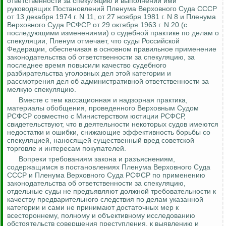
ответственности за спекуляцию и выполнении ими
руководящих Постановлений Пленума Верховного Суда СССР
от 13 декабря 1974 г. N 11, от 27 ноября 1981 г. N 8 и Пленума
Верховного Суда РСФСР от 29 октября 1963
г. N 20 (с
последующими изменениями) о судебной практике по делам о
спекуляции, Пленум отмечает, что суды Российской
Федерации, обеспечивая в основном правильное применение
законодательства об ответственности за спекуляцию, за
последнее время повысили качество судебного
разбирательства уголовных дел этой категории и
рассмотрения дел об административной ответственности за
мелкую спекуляцию.
Вместе с тем кассационная и надзорная практика,
материалы обобщения, проведенного Верховным Судом
РСФСР совместно с Министерством юстиции РСФСР,
свидетельствуют, что в деятельности некоторых судов имеются
недостатки и ошибки, снижающие эффективность борьбы со
спекуляцией, наносящей существенный вред советской
торговле и интересам покупателей.
Вопреки требованиям закона и разъяснениям,
содержащимся в постановлениях Пленума Верховного Суда
СССР и Пленума Верховного Суда РСФСР по применению
законодательства об ответственности за спекуляцию,
отдельные суды не предъявляют должной требовательности к
качеству предварительного следствия по делам указанной
категории и сами не принимают достаточных мер к
всестороннему, полному и объективному исследованию
обстоятельств совершения преступления, к выявлению и