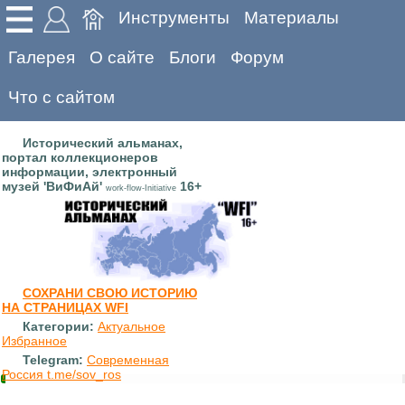
Инструменты
Материалы
Галерея
О сайте
Блоги
Форум
Что с сайтом
Исторический альманах,
портал коллекционеров
информации, электронный
музей 'ВиФиАй'
16+
work-flow-Initiative
СОХРАНИ СВОЮ ИСТОРИЮ
НА СТРАНИЦАХ WFI
Категории:
Актуальное
Избранное
Telegram:
Современная
Россия t.me/sov_ros