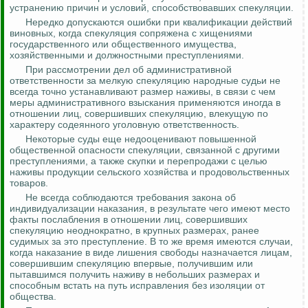
устранению причин и условий
,
способствовавших
спекуляции.
Нередко допускаются ошибки при квалификации действий
виновных, когда спекуляция сопряжена с хищениями
государственного или общественного имущества,
хозяйственными и должностными преступлениями.
При рассмотрении дел об административной
ответственности за мелкую спекуляцию народные судьи не
всегда точно устанавливают размер наживы, в
связи
с чем
меры административного взыскания применяются иногда в
отношении лиц, совершивших спекуляцию, влекущую по
характеру содеянного уголовную ответственность.
Некоторые суды еще недооценивают повышенной
общественной опасности спекуляции, связанной с другими
преступлениями, а также скупки и перепродажи с целью
наживы продукции сельского хозяйства и продовольственных
товаров.
Не всегда соблюдаются требования закона об
индивидуализации наказания, в результате чего имеют место
факты послабления в отношении лиц, совершивших
спекуляцию неоднократно, в крупных размерах, ранее
судимых за это преступление. В то же время имеются случаи,
когда наказание в виде лишения свободы назначается лицам,
совершившим спекуляцию впервые, получившим или
пытавшимся получить наживу в небольших размерах и
способным встать на путь исправления без изоляции от
общества.