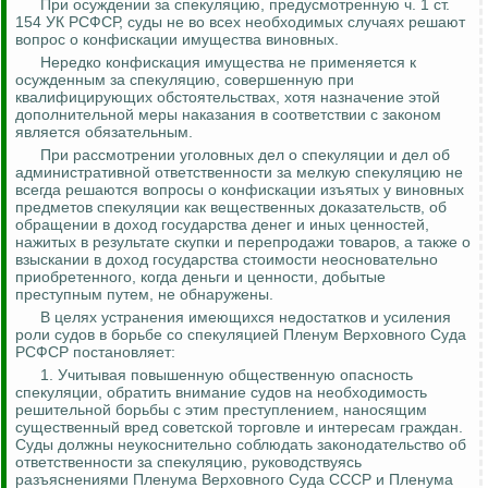
При осуждении за спекуляцию, предусмотренную ч. 1 ст.
154 УК РСФСР, суды не во всех необходимых случаях решают
вопрос о конфискации имущества виновных.
Нередко конфискация имущества не применяется к
осужденным за спекуляцию, совершенную при
квалифицирующих обстоятельствах, хотя назначение этой
дополнительной меры наказания в соответствии с законом
является обязательным.
При рассмотрении уголовных дел о спекуляции и дел об
административной ответственности за мелкую спекуляцию не
всегда решаются вопросы о конфискации изъятых у виновных
предметов спекуляции как вещественных доказательств, об
обращении в доход государства денег и иных ценностей,
нажитых в результате скупки и перепродажи товаров, а также о
взыскании в доход государства стоимости неосновательно
приобретенного, когда деньги и ценности, добытые
преступным
путем, не
обнаружены
.
В целях устранения имеющихся недостатков и усиления
роли судов в борьбе со спекуляцией Пленум Верховного Суда
РСФСР постановляет:
1. Учитывая повышенную общественную опасность
спекуляции, обратить внимание судов на необходимость
решительной борьбы с этим преступлением, наносящим
существенный вред советской торговле и интересам граждан.
Суды должны неукоснительно соблюдать законодательство об
ответственности за спекуляцию, руководствуясь
разъяснениями Пленума Верховного Суда СССР и Пленума