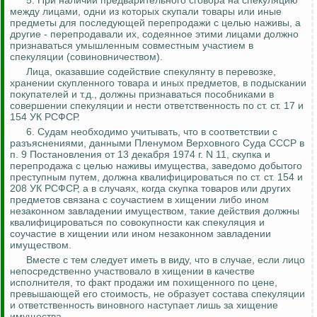
5. При наличии предварительного сговора на спекуляцию
между лицами, одни из которых скупали товары или иные
предметы для последующей перепродажи с целью наживы, а
другие - перепродавали их, содеянное этими лицами должно
признаваться умышленным совместным участием в
спекуляции (
совиновничеством
).
Лица, оказавшие содействие спекулянту в перевозке,
хранении скупленного товара и иных предметов, в подыскании
покупателей и т.д., должны признаваться пособниками в
совершении спекуляции и нести ответственность по ст. ст. 17 и
154 УК РСФСР.
6.
Судам необходимо учитывать, что в соответствии с
разъяснениями, данными Пленумом Верховного Суда СССР в
п. 9 Постановления от 13 декабря 1974 г. N 11, скупка и
перепродажа с целью наживы имущества, заведомо добытого
преступным путем, должна квалифицироваться по ст. ст. 154 и
208 УК РСФСР, а в случаях, когда скупка товаров или других
предметов связана с соучастием в хищении либо
ином
незаконном завладении имуществом, такие действия должны
квалифицироваться по совокупности как спекуляция и
соучастие в хищении или ином незаконном завладении
имуществом.
Вместе с тем следует иметь в виду, что в случае, если лицо
непосредственно участвовало в хищении в качестве
исполнителя, то факт продажи им похищенного по цене,
превышающей его стоимость, не образует состава спекуляции
и ответственность виновного наступает лишь за хищение
имущества.