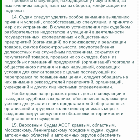
Предметы спекуляции, находящиеся у покупателей, за
исключением вещей, изъятых из оборота, конфискации не
подлежат.
14. Судам следует уделять особое внимание выявлению
причин и условий, способствовавших спекуляции, и принятию
мер к их устранению.
В случаях установления при судебном
разбирательстве недостатков и упущений в деятельности
государственных, кооперативных и общественных
предприятий (организаций) по производству и реализации
товаров, фактов бесконтрольности, злоупотребления
должностных лиц служебным положением, сокрытия от
покупателей товаров, продажи их со складов, баз и из
подсобных помещений предприятий (организаций) торговли и
общественного питания и иных нарушений, создающих
условия для скупки товаров с целью последующей их
перепродажи по повышенным ценам, следует обращать на
них внимание руководителей предприятий, организаций,
учреждений и других лиц частными определениями.
Необходимо чаще рассматривать дела о спекуляции в
выездных судебных заседаниях, обеспечивая надлежащие
условия для участия в них представителей общественных
организаций и трудовых коллективовпринимать меры к
созданию вокруг спекулянтов обстановки нетерпимости и
общественного осуждения.
15.
Верховным Судам АССР, краевым, областным,
Московскому, Ленинградскому городским судам, судам
автономных областей и автономных округов обеспечить