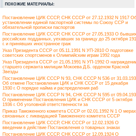
ПОХОЖИЕ МАТЕРИАЛЫ:
Постановление ЦИК СССР, СНК СССР от 27.12.1932 N 1917 О
установлении единой паспортной системы по Союзу ССР и
обязательной прописки паспортов
Постановление ЦИК СССР, СНК СССР от 27.05.1933 О бывши
российских подданных, уехавших за границу до 25 октября 19
г. и принявших иностранное граж
Указ Президента СССР от 05.11.1991 N УП-2810 О подготовке
советских спортсменов к Олимпийским играм 1992 года
Указ Президента СССР от 21.05.1991 N УП-1992 О награждени
старшего сержанта милиции Мокоева Д.Б. орденом Красной
Звезды
Постановление ЦИК СССР N 93, СНК СССР N 536 от 31.03.19
Об отмене Постановления ЦИК и СНК СССР от 15 декабря
1930 г. О порядке найма и распределения раб
Постановление ЦИК СССР N 94, СНК СССР N 595 от 09.04.19
О применении Постановления ЦИК и СНК СССР от 5 октября
1936 г. Об уголовной ответственности за
Приказ Таможенного комитета СССР от 02.01.1992 N 1 О мерах
связанных с ликвидацией Таможенного комитета СССР
Постановление ЦИК СССР, СНК СССР от 12.02.1926 О
введении в действие Постановления о товарных знаках
Постановление ЦИК СССР, СНК СССР от 12.09.1924 О