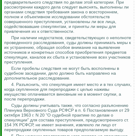
предварительного следствия по
делам этой категории. При
рассмотрении каждого дела следует выяснять, выполнены ли
органами следствия требования закона о всестороннем,
полном и объективном исследовании обстоятельств
совершенного преступления, установлены ли все лица,
содействовавшие спекулянтам, и приняты ли меры для
привлечения их к ответственности.
При наличии недостатков, свидетельствующих о неполноте
проведенного расследования, суды должны принимать меры к
их устранению, обращая особое внимание на выявление
источников и конкретных способов приобретения предметов
спекуляции, каналов их сбыта и установление всех участников
преступления.
Если пробелы следствия не могут быть восполнены в
судебном заседании, дело должно быть направлено на
дополнительное расследование.
4. Разъяснить, что спекуляция имеет место и в тех случаях,
когда скупленное для перепродажи с целью наживы
имущество оплачивается виновным не в момент скупки, а
после перепродажи.
Суды должны учитывать также, что согласно разъяснению
Пленума Верховного Суда РСФСР в п. 6 Постановления от 29
октября 1963 г. N 20 "О судебной практике по делам о
спекуляции" для состава преступления, предусмотренного ст.
154 УК РСФСР, не имеет значения, извлекло ли лицо от
перепродажи скупленных товаров предполагаемую выгоду.