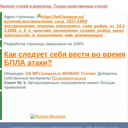
Каталог статей и агрегатор. Только качественные статьи!
Адрес страницы:
https://wfi.lomasm.ru/
русский.постановления_ссср_1917-1992/
постановление_пленума_верховного_суда_рсфср_от_14.1
2.1982_n_5_о_практике_применения_судами_рсфср_закон
одательства_и_выполнении_ими_руководящих_
Разработка страницы завершена на 100%
Как следует себя вести во время
БПЛА атаки?
Операции:
НА WFI.lomasm.ru МОЖНО:
Гостям:
Добавлять
собственные материалы
Пользовательское
Совет №
1:
Авторизованные пользователи имеют больше
привилегий