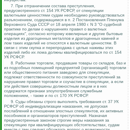
7.
При отграничении состава преступления,
предусмотренного ст. 154 УК РСФСР, от спекуляции
валютными ценностями судам необходимо руководствоваться
разъяснением, содержащимся в п. 2 Постановления Пленума
Верховного Суда СССР от 18 апреля 1980 г. N 3 "О судебной
практике по делам о нарушениях правил о валютных
операциях", согласно которому ювелирные и другие бытовые
изделия из драгоценных металлов и драгоценных камней и
лом таких
изделий не относятся к валютным ценностям. В
связи с этим скупка и перепродажа с целью наживы этих
изделий либо их лома должны квалифицироваться по ст. 154
УК РСФСР.
8.
Работники торговли, продавшие товары со складов, баз и
из подсобных помещений предприятий (организаций) торговли
или общественного питания заведомо для спекуляции,
подлежат ответственности по совокупности преступлений за
нарушение правил торговли и соучастие в спекуляции, а если
эти действия совершены должностным лицом и в них
содержатся признаки злоупотребления служебным
положением, - также и по ст. 170 УК РСФСР.
9. Суды обязаны строго выполнять требования ст. 37 УК
РСФСР об индивидуализации наказания, не допуская
послаблений в отношении злостных спекулянтов, их активных
пособников и организаторов преступлений.
Назначая
предусмотренные законом строгие меры наказания за
спекуляцию при квалифицирующих обстоятельствах, судам
вместе с тем следует обсуждать вопрос о возможности