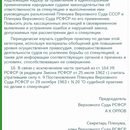
надлежащий надзор за правильным и единообразным
применением народными судами законодательства об
ответственности за спекуляцию и выполнением ими
руководящих разъяснений Пленума Верховного Суда СССР и
Пленума Верховного Суда РСФСР по его применению.
Повысить роль кассационных инстанций в своевременном
выявлении и устранении ошибок и нарушений закона,
допускаемых при рассмотрении дел о спекуляции.
Периодически изучать судебную практику по делам этой
категории, используя материалы обобщений для повышения
уровня осуществления правосудия, совершенствования
деятельности судов по усилению борьбы со спекуляцией, а
также для информации соответствующих органов о причинах и
условиях, способствовавших ее совершению.
16. В связи с исключением части третьей из ст. 154 УК
РСФСР (в редакции Закона РСФСР от 25 июля 1962 г.) считать
утратившим силу п. 9 Постановления Пленума Верховного
Суда РСФСР от 29 октября 1963 г. N 20 "О судебной практике
по делам о спекуляции".
Председатель
Верховного Суда РСФСР
А.К.ОРЛОВ
Секретарь Пленума,
член Верховного Суда РСФСР