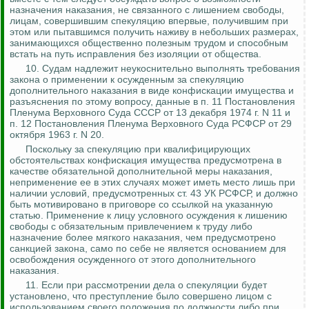
назначения наказания, не связанного с лишением свободы,
лицам, совершившим спекуляцию впервые, получившим при
этом или пытавшимся получить наживу в небольших размерах,
занимающихся общественно полезным трудом и способным
встать на путь исправления без изоляции от общества.
10.
Судам надлежит неукоснительно выполнять требования
закона о применении к осужденным за спекуляцию
дополнительного наказания в виде конфискации имущества и
разъяснения по этому вопросу, данные в п. 11 Постановления
Пленума Верховного Суда СССР от 13 декабря 1974 г. N 11 и
п. 12 Постановления Пленума Верховного Суда РСФСР от 29
октября 1963 г. N 20.
Поскольку за спекуляцию при квалифицирующих
обстоятельствах конфискация имущества предусмотрена в
качестве обязательной дополнительной меры наказания,
неприменение ее в этих случаях может иметь место лишь при
наличии условий, предусмотренных ст. 43 УК РСФСР, и должно
быть мотивировано в приговоре со ссылкой на указанную
статью. Применение к лицу условного осуждения к лишению
свободы с обязательным привлечением к труду либо
назначение более мягкого наказания, чем предусмотрено
санкцией закона, само по себе не является основанием для
освобождения
осужденного от этого дополнительного
наказания.
11. Если при рассмотрении дела о спекуляции будет
установлено, что преступление было совершено лицом с
использованием своего положения по должности либо при