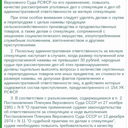
Верховного Суда РСФСР по его применению, повысить
качество рассмотрения уголовных дел о спекуляции и дел об
административной ответственности за мелкую спекуляцию.
При этом особое внимание следует уделять делам о скупке
и перепродаже с целью наживы продукции
сельскохозяйственного производства и продовольственных
товаров, а также делам о спекуляции, сопряженной с
хищением социалистического имущества, злоупотреблением
служебным положением, взяточничеством и другими
преступлениями.
2.
Поскольку административная ответственность за мелкую
спекуляцию наступает в случаях, когда размер полученной или
предполагаемой наживы не превышает 30 рублей, народные
судьи при рассмотрении дел об этих правонарушениях
должны тщательно выяснять вопросы о количестве скупленных
и перепроданных товаров или иных предметов, их стоимости и
размере наживы, не допуская фактов привлечения к
административной ответственности лиц, в действиях которых
содержится состав преступления, предусмотренного
ст. 154 УК
РСФСР.
3.
В соответствии с разъяснениями, содержащимися в п. 2
Постановления Пленума Верховного Суда СССР от 27 ноября
1981 г. N 8 "О практике применения судами законодательства
об ответственности за спекуляцию и ходе выполнения
Постановления Пленума Верховного Суда СССР от 13 декабря
1974 г. N 11 "О судебной практике по делам о спекуляции",
судам необходимо повысить требовательность к качеству