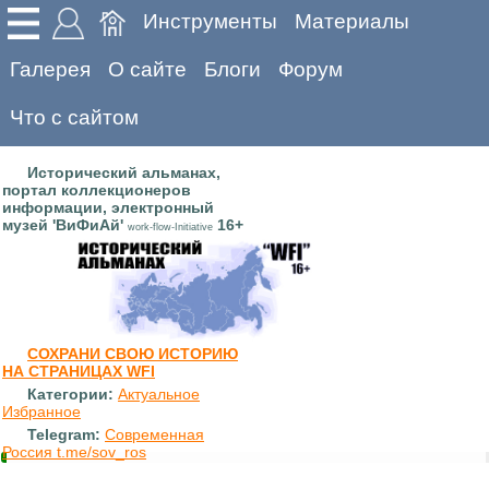
Инструменты
Материалы
Галерея
О сайте
Блоги
Форум
Что с сайтом
Исторический альманах,
портал коллекционеров
информации, электронный
музей 'ВиФиАй'
16+
work-flow-Initiative
СОХРАНИ СВОЮ ИСТОРИЮ
НА СТРАНИЦАХ WFI
Категории:
Актуальное
Избранное
Telegram:
Современная
Россия t.me/sov_ros