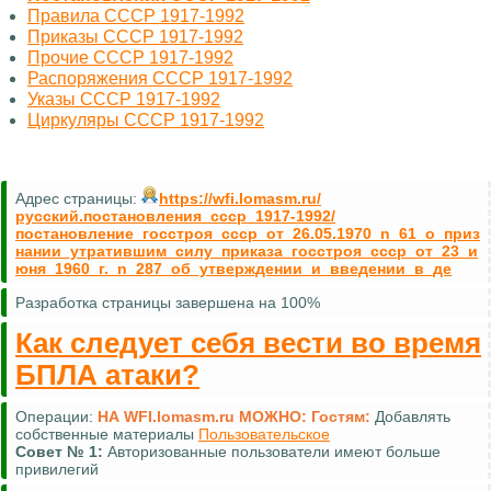
Правила СССР 1917-1992
Приказы СССР 1917-1992
Прочие СССР 1917-1992
Распоряжения СССР 1917-1992
Указы СССР 1917-1992
Циркуляры СССР 1917-1992
Адрес страницы:
https://wfi.lomasm.ru/
русский.постановления_ссср_1917-1992/
постановление_госстроя_ссср_от_26.05.1970_n_61_о_приз
нании_утратившим_силу_приказа_госстроя_ссср_от_23_и
юня_1960_г._n_287_об_утверждении_и_введении_в_де
Разработка страницы завершена на 100%
Как следует себя вести во время
БПЛА атаки?
Операции:
НА WFI.lomasm.ru МОЖНО:
Гостям:
Добавлять
собственные материалы
Пользовательское
Совет №
1:
Авторизованные пользователи имеют больше
привилегий