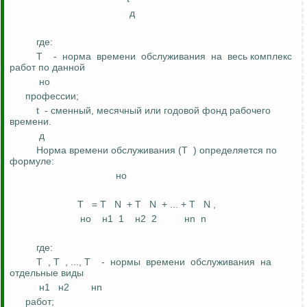
д
где:
Т
-
норма
времени
обслуживания
на
весь комплекс
работ по
данной
но
профессии;
t
- сменный, месячный или годовой фонд рабочего
времени.
д
Норма времени обслуживания (Т
)
определяется по
формуле:
но
Т
= Т
N
+ Т
N
+ ... + Т
N ,
но
н
1
1
н2
2
нn
n
где:
Т
,
Т
, ..., Т
-
нормы
времени
обслуживания
на
отдельные виды
н
1
н2
нn
работ;