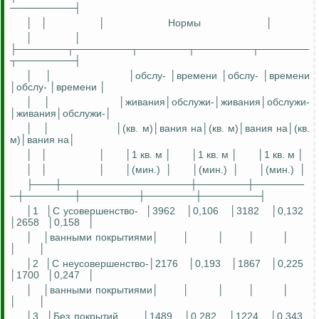
─────────┤
│
│
│
Нормы
│
│
│
├───────┬────────┬───────┬────────┬───────
┬────────┤
│
│
│
обсл
у
-
│времени │
обслу
- │времени
│
обслу
- │времени │
│
│
│
живания│обслуж
и
-
│
живания│обслужи
-
│
живания│обслужи
-│
│
│
│(кв. м)│
вания
на│(кв. м)│
вания
на│(кв.
м)│
вания
на│
│
│
│
│1 кв. м │
│1 кв. м │
│1 кв. м │
│
│
│
│(мин.)
│
│(мин.)
│
│(мин.)
│
├───┼──────────────────┼───────┼───────
─┼───────┼────────┼───────┼────────┤
│1
│С
усовершенство
-
│3962
│0,106
│3182
│0,132
│2658
│0,158
│
│
│ванными покрытиями│
│
│
│
│
│
│
│2
│С
неусовершенство
-│2176
│0,193
│1867
│0,225
│1700
│0,247
│
│
│ванными покрытиями│
│
│
│
│
│
│
│3
│Б
ез покрытий
│1489
│0,282
│1224
│0,343