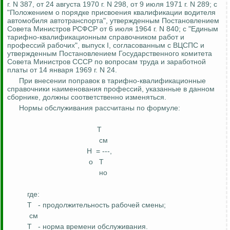
г. N 387, от 24 августа 1970 г. N 298, от 9 июля 1971 г. N 289; с
"Положением о порядке присвоения квалификации водителя
автомобиля автотранспорта", утвержденным Постановлением
Совета Министров РСФСР от 6 июля 1964 г. N 840; с "Единым
тарифно-квалификационным справочником работ и
профессий рабочих", выпуск I, согласованным с ВЦСПС и
утвержденным Постановлением Государственного комитета
Совета Министров СССР по вопросам труда и заработной
платы от 14 января 1969 г. N 24.
При внесении поправок в тарифно-квалификационные
справочники наименования профессий, указанные в данном
сборнике, должны соответственно изменяться.
Нормы обслуживания рассчитаны по формуле:
Т
см
Н
= ---,
о
Т
но
где:
Т
- продолжительность рабочей смены;
см
Т
- норма времени обслуживания.