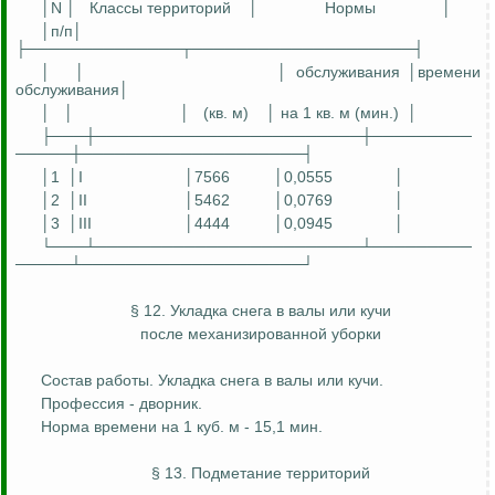
│N │
Классы территорий
│
Нормы
│
│
п
/п│
├──────────────┬────────────────────┤
│
│
│ обслуживания │времени
обслуживания│
│
│
│
(кв. м)
│ на 1 кв. м (мин.)
│
├───┼────────────────────────┼─────────
─────┼────────────────────┤
│1
│I
│7566
│0,0555
│
│2
│II
│5462
│0,0769
│
│3
│III
│4444
│0,0945
│
└───┴────────────────────────┴─────────
─────┴────────────────────┘
§ 12. Укладка снега в валы или кучи
после механизированной уборки
Состав работы. Укладка снега в валы или кучи.
Профессия - дворник.
Норма времени на 1 куб. м - 15,1 мин.
§ 13. Подметание территорий