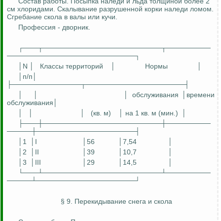
Состав работы. Посыпка наледи и льда толщиной более 2
см хлоридами. Скалывание разрушенной корки наледи ломом.
Сгребание скола в валы или кучи.
Профессия - дворник.
┌───┬────────────────────────┬─────────
──────────────────────────┐
│N │
Классы территорий
│
Нормы
│
│
п
/п│
├──────────────┬────────────────────┤
│
│
│ обслуживания │времени
обслуживания│
│
│
│
(кв. м)
│ на 1 кв. м (мин.)
│
├───┼────────────────────────┼─────────
─────┼────────────────────┤
│1
│I
│56
│7,54
│
│2
│II
│39
│10,7
│
│3
│III
│29
│14,5
│
└───┴────────────────────────┴─────────
─────┴────────────────────┘
§ 9. Перекидывание снега и скола