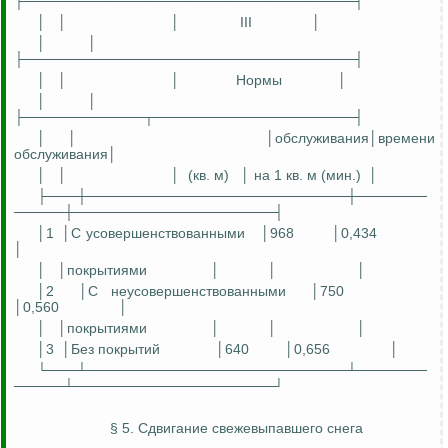
├─────────────────────────────────┤
│
│
│
III
│
│
│
├─────────────────────────────────┤
│
│
│
Нормы
│
│
│
├────────────┬────────────────────┤
│
│
│
обслуживания│времени
обслуживания│
│
│
│
(кв. м)
│ на 1 кв. м (мин.)
│
├───┼──────────────────────────┼───────
─────┼────────────────────┤
│1
│С
усовершенствованными
│968
│0,434
│
│
│покрытиями
│
│
│
│2
│С
неусовершенствованными
│750
│0,560
│
│
│покрытиями
│
│
│
│3
│Б
ез покрытий
│640
│0,656
│
└───┴──────────────────────────┴───────
─────┴────────────────────┘
§ 5. Сдвигание свежевыпавшего снега