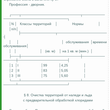
Профессия - дворник.
┌───┬────────────────────────┬─────────
──────────────────────────┐
│N │
Классы территорий
│
Нормы
│
│
п
/п│
├──────────────┬────────────────────
┤
│
│
│ обслуживания │времени
обслуживания│
│
│
│
(кв. м)
│ на 1 кв. м (мин.)
│
├───┼────────────────────────┼─────────
─────┼────────────────────┤
│1
│I
│99
│4,25
│
│2
│II
│83
│5,05
│
│3
│III
│75
│5,60
│
└───┴────────────────────────┴─────────
─────┴────────────────────┘
§ 8. Очистка территорий от наледи и льда
с предварительной обработкой хлоридами