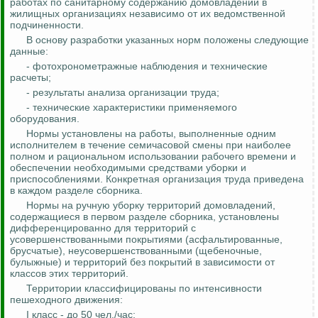
работах по санитарному содержанию домовладений в
жилищных организациях независимо от их ведомственной
подчиненности.
В основу разработки указанных норм положены следующие
данные:
- фотохронометражные наблюдения и технические
расчеты;
- результаты анализа организации труда;
- технические характеристики применяемого
оборудования.
Нормы установлены на работы, выполненные одним
исполнителем в течение семичасовой смены при наиболее
полном и рациональном использовании рабочего времени и
обеспечении необходимыми средствами уборки и
приспособлениями. Конкретная организация труда приведена
в каждом разделе сборника.
Нормы на ручную уборку территорий домовладений,
содержащиеся в первом разделе сборника, установлены
дифференцированно для территорий с
усовершенствованными покрытиями (асфальтированные,
брусчатые), неусовершенствованными (щебеночные,
булыжные) и территорий без покрытий в зависимости от
классов этих территорий.
Территории классифицированы по интенсивности
пешеходного движения:
I класс - до 50 чел./час;