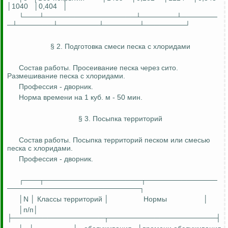
│1040
│0,404
│
└───┴──────────────────┴───────┴───────
─┴───────┴────────┴───────┴────────┘
§ 2. Подготовка смеси песка с хлоридами
Состав работы. Просеивание песка через сито.
Размешивание песка с хлоридами.
Профессия - дворник.
Норма времени на 1 куб. м - 50 мин.
§ 3. Посыпка территорий
Состав работы. Посыпка территорий песком или смесью
песка с хлоридами.
Профессия - дворник.
┌───┬───────────────────┬──────────────
──────────────────────────┐
│N │ Классы территорий │
Нормы
│
│
п
/п│
├──────────────────┬─────────────────────┤