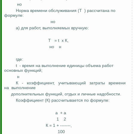
но
Норма времени обслуживания (Т
)
рассчитана по
формуле:
но
а) для работ, выполняемых вручную:
Т
= t
х
К
,
но
н
где:
t
- время на выполнение единицы объема работ
основных функций;
н
К
-
коэффициент
,
учитывающий
затраты
времени
на
выполнение
дополнительных функций, отдых и личные надобности.
Коэффициент (К) рассчитывается по формуле:
а
+
а
1
2
К = 1 + -------,
100