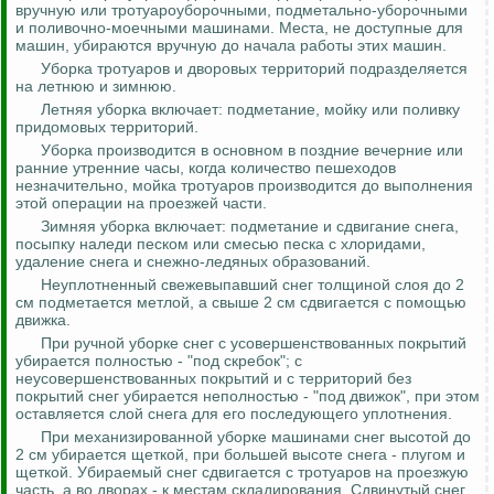
вручную или тротуароуборочными, подметально-уборочными
и поливочно-моечными машинами. Места, не доступные для
машин, убираются вручную до начала работы этих машин.
Уборка тротуаров и дворовых территорий подразделяется
на
летнюю
и зимнюю.
Летняя уборка включает: подметание, мойку или поливку
придомовых территорий.
Уборка производится в основном в поздние вечерние или
ранние утренние часы, когда количество пешеходов
незначительно, мойка тротуаров производится до выполнения
этой операции на проезжей части.
Зимняя уборка включает: подметание и сдвигание снега,
посыпку наледи песком или смесью песка с хлоридами,
удаление снега и снежно-ледяных образований.
Неуплотненный свежевыпавший снег толщиной слоя до 2
см подметается метлой, а свыше 2 см сдвигается с помощью
движка.
При ручной уборке снег с усовершенствованных покрытий
убирается полностью - "под скребок"; с
неусовершенствованных покрытий и с территорий без
покрытий снег убирается
неполностью
- "под движок", при этом
оставляется слой снега для его последующего уплотнения.
При механизированной уборке машинами снег высотой до
2 см убирается щеткой, при большей высоте снега - плугом и
щеткой. Убираемый снег сдвигается с тротуаров на проезжую
часть, а во дворах - к местам складирования. Сдвинутый снег