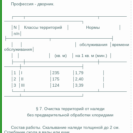
Профессия - дворник.
┌───┬────────────────────────┬─────────
──────────────────────────┐
│N │
Классы территорий
│
Нормы
│
│
п
/п│
├──────────────┬────────────────────┤
│
│
│ обслуживания │времени
обслуживания│
│
│
│
(кв. м)
│ на 1 кв. м (мин.)
│
├───┼────────────────────────┼─────────
─────┼────────────────────┤
│1
│I
│235
│1,79
│
│2
│II
│175
│2,40
│
│3
│III
│124
│3,39
│
└───┴────────────────────────┴─────────
─────┴────────────────────┘
§ 7. Очистка территорий от наледи
без предварительной обработки хлоридами
Состав работы. Скалывание наледи толщиной до 2 см.
Сгребание скола в валы или кучи.