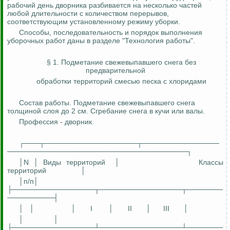
рабочий день дворника разбивается на несколько частей
любой длительности с количеством перерывов,
соответствующим установленному режиму уборки.
Способы, последовательность и порядок выполнения
уборочных работ даны в разделе "Технология работы".
§ 1. Подметание свежевыпавшего снега без
предварительной
обработки территорий смесью песка с хлоридами
Состав работы. Подметание свежевыпавшего снега
толщиной слоя до 2 см. Сгребание снега в кучи или валы.
Профессия - дворник.
┌───┬──────────────────┬───────────────
───────────────────────────────────┐
│N │ Виды территорий
│
Классы
территорий
│
│
п
/п│
├────────────────┬────────────────┬───────
─────────┤
│
│
│
I
│
II
│
III
│
│
│
├────────────────┴────────────────┴───────