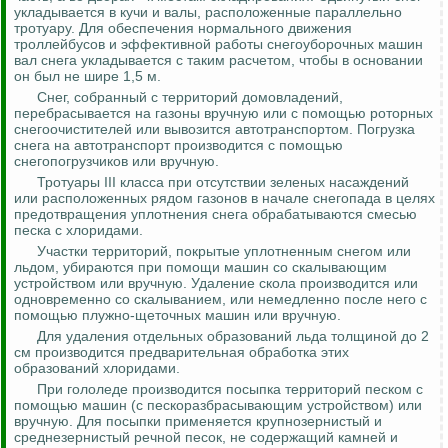
укладывается в кучи и валы, расположенные параллельно
тротуару. Для обеспечения нормального движения
троллейбусов и эффективной работы снегоуборочных машин
вал снега укладывается с таким расчетом, чтобы в основании
он был не шире 1,5 м.
Снег, собранный с территорий домовладений,
перебрасывается на газоны вручную или с помощью роторных
снегоочистителей или вывозится автотранспортом. Погрузка
снега на автотранспорт производится с помощью
снегопогрузчиков или вручную.
Тротуары III класса при отсутствии зеленых насаждений
или расположенных рядом газонов в начале снегопада в целях
предотвращения уплотнения снега обрабатываются смесью
песка с хлоридами.
Участки территорий, покрытые уплотненным снегом или
льдом, убираются при помощи машин со скалывающим
устройством или вручную. Удаление скола производится или
одновременно со скалыванием, или немедленно после него с
помощью плужно-щеточных машин или вручную.
Для удаления отдельных образований льда толщиной до 2
см производится предварительная обработка этих
образований хлоридами.
При гололеде производится посыпка территорий песком с
помощью машин (с
пескоразбрасывающим
устройством) или
вручную. Для посыпки применяется крупнозернистый и
среднезернистый речной песок, не содержащий камней и