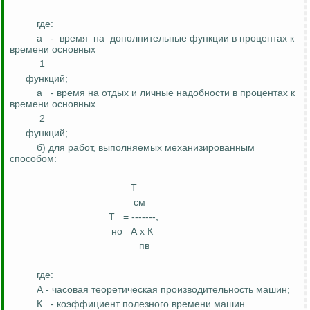
где:
а
-
время
на
дополнительные функции в процентах к
времени основных
1
функций;
а
- время на отдых и личные надобности в процентах к
времени основных
2
функций;
б) для работ, выполняемых механизированным
способом:
Т
см
Т
= -------,
но
А
х К
пв
где:
А - часовая теоретическая производительность машин;
К
-
коэффициент
полезного времени машин.