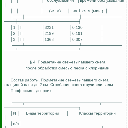
│
│
│
обслуживания
│времени обслуживания
│
│
│
│
(кв. м)
│
на 1 кв. м (мин.)
│
├───┼───────────────────┼──────────────
────┼─────────────────────┤
│1
│I
│3231
│0,130
│
│2
│II
│2199
│0,191
│
│3
│III
│1368
│0,307
│
└───┴───────────────────┴──────────────
────┴─────────────────────┘
§ 4. Подметание свежевыпавшего снега
после обработки смесью песка с хлоридами
Состав работы. Подметание свежевыпавшего снега
толщиной слоя до 2 см. Сгребание снега в кучи или валы.
Профессия - дворник.
┌───┬──────────────────────────┬───────
──────────────────────────┐
│N │
Виды территорий
│
Классы территорий
│
│
п
/п│