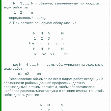
N ,
N , ...,
N
-
объемы,
выполняемые
по
каждому
виду
работ
за
1
2
n
определенный период.
2. При расчете по нормам обслуживания:
N
N
N
N
1
2
3
n
Ч = --- + --- + --- + ... + ---,
Н
Н
Н
Н
о
1
о2
о3
оn
где Н
,
Н
, ..., Н
- нормы обслуживания на отдельные
виды работ.
о
1
о2
оn
Установление объемов по всем видам работ, входящих в
обязанности рабочих данной профессии, должно
производиться с таким расчетом, чтобы обеспечивалась
наиболее рациональная загрузка в течение смены, т.е. чтобы
соблюдалось условие:
N
N
N
1
2
n