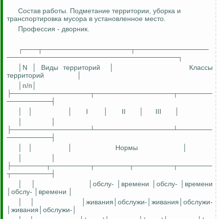
Состав работы. Подметание территории, уборка и
транспортировка мусора в установленное место.
Профессия - дворник.
┌───┬──────────────────┬───────────────
───────────────────────────────────┐
│N │ Виды территорий
│
Классы
территорий
│
│
п
/п│
├────────────────┬────────────────┬───────
─────────┤
│
│
│
I
│
II
│
III
│
│
│
├────────────────┴────────────────┴───────
─────────┤
│
│
│
Нормы
│
│
│
├───────┬────────┬───────┬────────┬───────
┬────────┤
│
│
│
обсл
у
-
│времени │
обслу
- │времени
│
обслу
- │времени │
│
│
│
живания│обслуж
и
-
│
живания│обслужи
-
│
живания│обслужи
-│