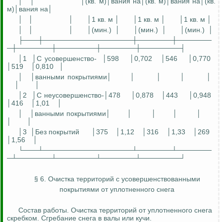
│
│
│(кв. м)│
вания
на│(кв. м)│
вания
на│(кв.
м)│
вания
на│
│
│
│
│1 кв. м │
│1 кв. м │
│1 кв. м │
│
│
│
│(мин.)
│
│(мин.)
│
│(мин.)
│
├───┼──────────────────┼───────┼───────
─┼───────┼────────┼───────┼────────┤
│1
│С
усовершенство
-
│598
│0,702
│546
│0,770
│519
│0,810
│
│
│ванными покрытиями│
│
│
│
│
│
│
│2
│С
неусовершенство
-│478
│0,878
│443
│0,948
│416
│1,01
│
│
│ванными покрытиями│
│
│
│
│
│
│
│3
│Б
ез покрытий
│375
│1,12
│316
│1,33
│269
│1,56
│
└───┴──────────────────┴───────┴───────
─┴───────┴────────┴───────┴────────┘
§ 6. Очистка территорий с
усовершенствованными
покрытиями от уплотненного снега
Состав работы. Очистка территорий от уплотненного снега
скребком. Сгребание снега в валы или кучи.