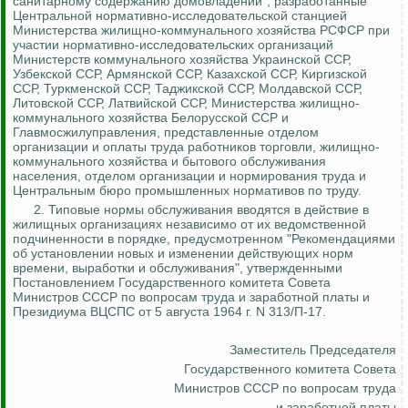
санитарному содержанию домовладений", разработанные
Центральной нормативно-исследовательской станцией
Министерства жилищно-коммунального хозяйства РСФСР при
участии нормативно-исследовательских организаций
Министерств коммунального хозяйства Украинской ССР,
Узбекской ССР, Армянской ССР, Казахской ССР, Киргизской
ССР, Туркменской ССР, Таджикской ССР, Молдавской ССР,
Литовской ССР, Латвийской ССР, Министерства жилищно-
коммунального хозяйства Белорусской ССР
и
Главмосжилуправления
, представленные отделом
организации и оплаты труда работников торговли, жилищно-
коммунального хозяйства и бытового обслуживания
населения, отделом организации и нормирования труда и
Центральным бюро промышленных нормативов по труду.
2.
Типовые нормы обслуживания вводятся в действие в
жилищных организациях независимо от их ведомственной
подчиненности в порядке, предусмотренном "Рекомендациями
об установлении новых и изменении действующих норм
времени, выработки и обслуживания", утвержденными
Постановлением Государственного комитета Совета
Министров СССР по вопросам труда и заработной платы и
Президиума ВЦСПС от 5 августа 1964 г. N 313/П-17.
Заместитель Председателя
Государственного комитета Совета
Министров СССР по вопросам труда
и заработной платы