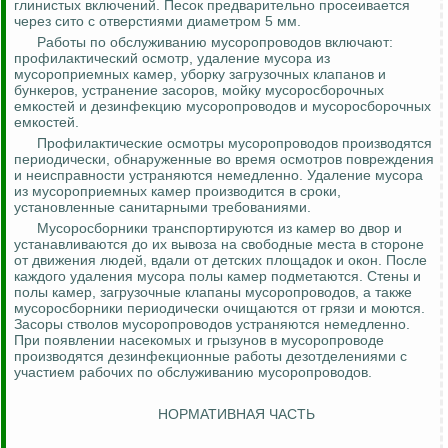
глинистых включений. Песок предварительно просеивается
через сито с отверстиями диаметром 5 мм.
Работы по обслуживанию мусоропроводов включают:
профилактический осмотр, удаление мусора из
мусороприемных камер, уборку загрузочных клапанов и
бункеров, устранение засоров, мойку
мусоросборочных
емкостей и дезинфекцию мусоропроводов и
мусоросборочных
емкостей.
Профилактические осмотры мусоропроводов производятся
периодически, обнаруженные во время осмотров повреждения
и неисправности устраняются немедленно. Удаление мусора
из мусороприемных камер производится в сроки,
установленные санитарными требованиями.
Мусоросборники транспортируются из камер во двор и
устанавливаются до их вывоза на свободные места в стороне
от движения людей, вдали от детских площадок и окон. После
каждого удаления мусора полы камер подметаются. Стены и
полы камер, загрузочные клапаны мусоропроводов, а также
мусоросборники периодически очищаются от грязи и моются.
Засоры стволов мусоропроводов устраняются немедленно.
При появлении насекомых и грызунов в мусоропроводе
производятся дезинфекционные работы
дезотделениями
с
участием рабочих по обслуживанию мусоропроводов.
НОРМАТИВНАЯ ЧАСТЬ