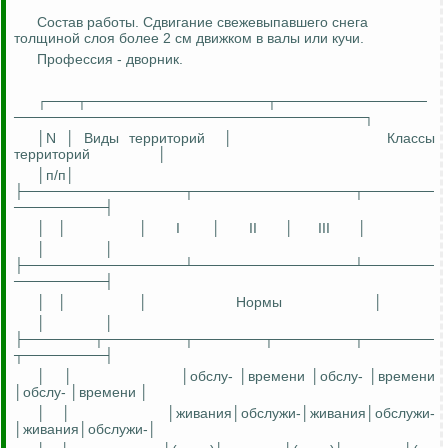
Состав работы. Сдвигание свежевыпавшего снега
толщиной слоя более 2 см движком в валы или кучи.
Профессия - дворник.
┌───┬──────────────────┬───────────────
───────────────────────────────────┐
│N │ Виды территорий
│
Классы
территорий
│
│
п
/п│
├────────────────┬────────────────┬───────
─────────┤
│
│
│
I
│
II
│
III
│
│
│
├────────────────┴────────────────┴───────
─────────┤
│
│
│
Нормы
│
│
│
├───────┬────────┬───────┬────────┬───────
┬────────┤
│
│
│
обсл
у
-
│времени │
обслу
- │времени
│
обслу
- │времени │
│
│
│
живания│обслуж
и
-
│
живания│обслужи
-
│
живания│обслужи
-│