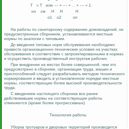
Т
=
Т
или --- + --- + ... + --- = 1.
но
см
Н
Н
Н
о
1
о2
оn
На работы по санитарному содержанию домовладений, не
предусмотренные сборником, устанавливаются местные
нормы по аналогии
с
типовыми.
До введения типовых норм обслуживания необходимо
привести организационно-технические условия на участках
обслуживания в соответствие с
запроектированными
в нормах
и осуществить производственный инструктаж рабочих.
При внедрении на местах более совершенной, чем это
предусмотрено в сборнике, организации труда, машин и
приспособлений следует разрабатывать методом технического
нормирования и вводить в установленном порядке местные
нормы, соответствующие более высокой производительности
труда.
С введением настоящего сборника все ранее
действовавшие нормы на соответствующие работы
отменяются (кроме более
прогрессивных
).
Технология работы
Уборка тротуаров и дворовых территорий производится