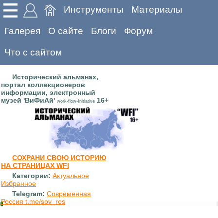
Инструменты
Материалы
Галерея
О сайте
Блоги
Форум
Что с сайтом
Исторический альманах,
портал коллекционеров
информации, электронный
музей 'ВиФиАй'
16+
work-flow-Initiative
СОХРАНИ СВОЮ ИСТОРИЮ
НА СТРАНИЦАХ WFI
Категории:
Актуальное
Избранное
Telegram:
Современная
Россия t.me/sov_ros