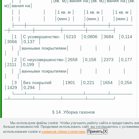
│
│
│(кв. м)│
вания
на│(кв. м)│
вания
на│(кв.
м)│
вания
на│
│
│
│
│1 кв. м │
│1 кв. м │
│1 кв. м │
│
│
│
│(мин.)
│
│(мин.)
│
│(мин.)
│
├───┼──────────────────┼───────┼───────
─┼───────┼────────┼───────┼────────┤
│1
│С
усовершенство
-
│5210
│0,0806
│3684
│0,114
│3066
│0,137
│
│
│ванными покрытиями│
│
│
│
│
│
│
│2
│С
неусовершенство
-│2658
│0,158
│2373
│0,177
│2111
│0,199
│
│
│ванными покрытиями│
│
│
│
│
│
│
│3
│Б
ез покрытий
│1901
│0,221
│1654
│0,254
│1429
│0,294
│
└───┴──────────────────┴───────┴───────
─┴───────┴────────┴───────┴────────┘
§ 14. Уборка газонов
Мы используем файлы cookie. Чтобы улучшить работу сайта и предоставить ва
Состав работы. Уборка мусора с газонов, транспортировка
больше возможностей. Продолжая использовать сайт, вы соглашаетесь с условиям
мусора в установленное место.
Принять
X
использования cookie и
сервисов сбора статистики
.
Профессия - дворник.