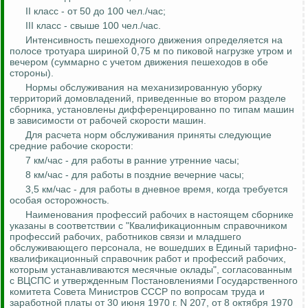
II класс - от 50 до 100 чел./час;
III класс - свыше 100 чел./час.
Интенсивность пешеходного движения определяется на
полосе тротуара шириной 0,75 м по пиковой нагрузке утром и
вечером (суммарно с учетом движения пешеходов в обе
стороны).
Нормы обслуживания на механизированную уборку
территорий домовладений, приведенные во втором разделе
сборника, установлены дифференцированно по типам машин
в зависимости от рабочей скорости машин.
Для расчета норм обслуживания приняты следующие
средние рабочие скорости:
7 км/час - для работы в ранние утренние часы;
8 км/час - для работы в поздние вечерние часы;
3,5 км/час - для работы в дневное время, когда требуется
особая осторожность.
Наименования профессий рабочих в настоящем сборнике
указаны в соответствии с "Квалификационным справочником
профессий рабочих, работников связи и младшего
обслуживающего персонала, не вошедших в Единый тарифно-
квалификационный справочник работ и профессий рабочих,
которым устанавливаются месячные оклады", согласованным
с ВЦСПС и утвержденным Постановлениями Государственного
комитета Совета Министров СССР по вопросам труда и
заработной платы от 30 июня 1970 г. N 207, от 8
октября 1970