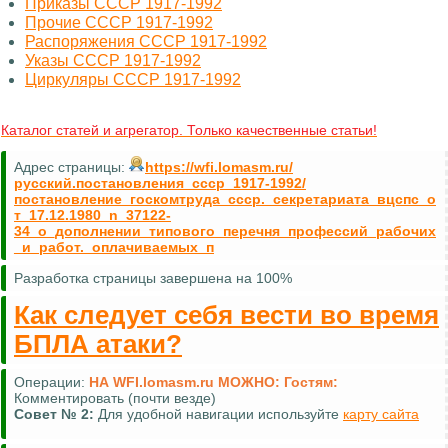
Приказы СССР 1917-1992
Прочие СССР 1917-1992
Распоряжения СССР 1917-1992
Указы СССР 1917-1992
Циркуляры СССР 1917-1992
Каталог статей и агрегатор. Только качественные статьи!
Адрес страницы:
https://wfi.lomasm.ru/
русский.постановления_ссср_1917-1992/
постановление_госкомтруда_ссср._секретариата_вцспс_о
т_17.12.1980_n_37122-
34_о_дополнении_типового_перечня_профессий_рабочих
_и_работ._оплачиваемых_п
Разработка страницы завершена на 100%
Как следует себя вести во время
БПЛА атаки?
Операции:
НА WFI.lomasm.ru МОЖНО:
Гостям:
Комментировать (почти везде)
Совет №
2:
Для удобной навигации используйте
карту сайта