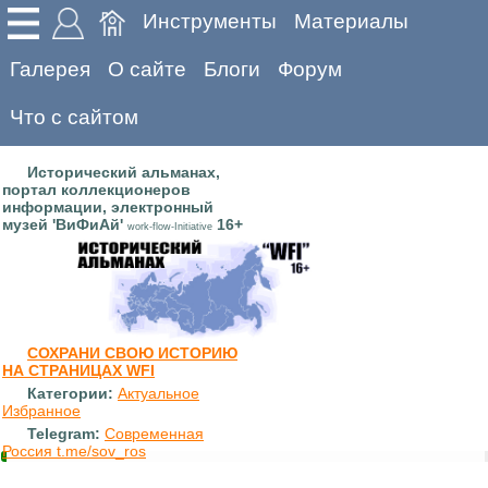
Инструменты
Материалы
Галерея
О сайте
Блоги
Форум
Что с сайтом
Исторический альманах,
портал коллекционеров
информации, электронный
музей 'ВиФиАй'
16+
work-flow-Initiative
СОХРАНИ СВОЮ ИСТОРИЮ
НА СТРАНИЦАХ WFI
Категории:
Актуальное
Избранное
Telegram:
Современная
Россия t.me/sov_ros