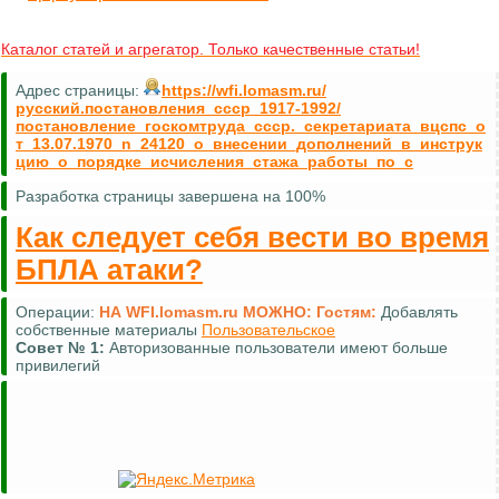
Каталог статей и агрегатор. Только качественные статьи!
Адрес страницы:
https://wfi.lomasm.ru/
русский.постановления_ссср_1917-1992/
постановление_госкомтруда_ссср._секретариата_вцспс_о
т_13.07.1970_n_24120_о_внесении_дополнений_в_инструк
цию_о_порядке_исчисления_стажа_работы_по_с
Разработка страницы завершена на 100%
Как следует себя вести во время
БПЛА атаки?
Операции:
НА WFI.lomasm.ru МОЖНО:
Гостям:
Добавлять
собственные материалы
Пользовательское
Совет №
1:
Авторизованные пользователи имеют больше
привилегий