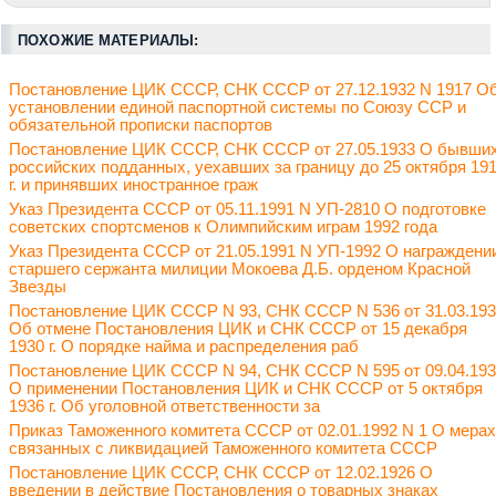
ПОХОЖИЕ МАТЕРИАЛЫ:
Постановление ЦИК СССР, СНК СССР от 27.12.1932 N 1917 О
установлении единой паспортной системы по Союзу ССР и
обязательной прописки паспортов
Постановление ЦИК СССР, СНК СССР от 27.05.1933 О бывши
российских подданных, уехавших за границу до 25 октября 19
г. и принявших иностранное граж
Указ Президента СССР от 05.11.1991 N УП-2810 О подготовке
советских спортсменов к Олимпийским играм 1992 года
Указ Президента СССР от 21.05.1991 N УП-1992 О награждени
старшего сержанта милиции Мокоева Д.Б. орденом Красной
Звезды
Постановление ЦИК СССР N 93, СНК СССР N 536 от 31.03.19
Об отмене Постановления ЦИК и СНК СССР от 15 декабря
1930 г. О порядке найма и распределения раб
Постановление ЦИК СССР N 94, СНК СССР N 595 от 09.04.19
О применении Постановления ЦИК и СНК СССР от 5 октября
1936 г. Об уголовной ответственности за
Приказ Таможенного комитета СССР от 02.01.1992 N 1 О мерах
связанных с ликвидацией Таможенного комитета СССР
Постановление ЦИК СССР, СНК СССР от 12.02.1926 О
введении в действие Постановления о товарных знаках