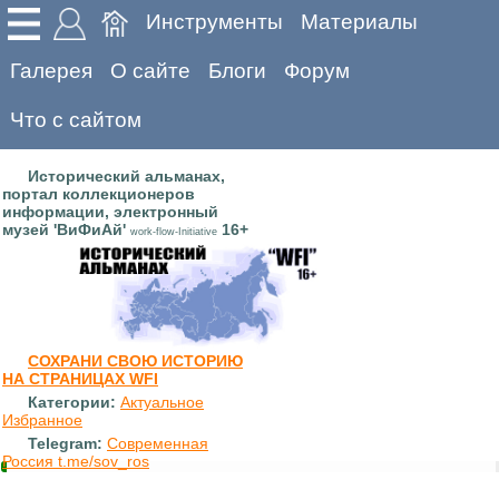
Инструменты
Материалы
Галерея
О сайте
Блоги
Форум
Что с сайтом
Исторический альманах,
портал коллекционеров
информации, электронный
музей 'ВиФиАй'
16+
work-flow-Initiative
СОХРАНИ СВОЮ ИСТОРИЮ
НА СТРАНИЦАХ WFI
Категории:
Актуальное
Избранное
Telegram:
Современная
Россия t.me/sov_ros