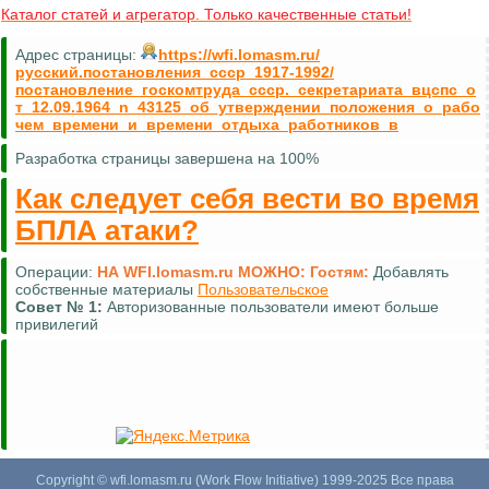
Каталог статей и агрегатор. Только качественные статьи!
Адрес страницы:
https://wfi.lomasm.ru/
русский.постановления_ссср_1917-1992/
постановление_госкомтруда_ссср._секретариата_вцспс_о
т_12.09.1964_n_43125_об_утверждении_положения_о_рабо
чем_времени_и_времени_отдыха_работников_в
Разработка страницы завершена на 100%
Как следует себя вести во время
БПЛА атаки?
Операции:
НА WFI.lomasm.ru МОЖНО:
Гостям:
Добавлять
собственные материалы
Пользовательское
Совет №
1:
Авторизованные пользователи имеют больше
привилегий
Copyright © wfi.lomasm.ru (Work Flow Initiative) 1999-2025 Все права