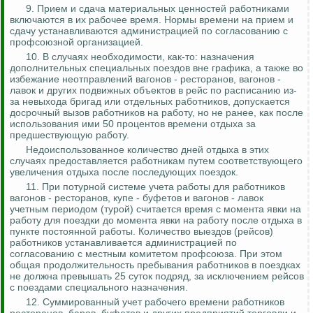
9. Прием и сдача материальных ценностей работниками
включаются в их рабочее время. Нормы времени на прием и
сдачу устанавливаются администрацией по согласованию с
профсоюзной организацией.
10.
В случаях необходимости, как-то: назначения
дополнительных специальных поездов вне графика, а также во
избежание
неотправлений
вагонов - ресторанов, вагонов -
лавок и других подвижных объектов в рейс по расписанию из-
за невыхода бригад или отдельных работников, допускается
досрочный вызов работников на работу, но не ранее, как после
использования ими 50 процентов времени отдыха за
предшествующую работу.
Недоиспользованное количество дней отдыха в этих
случаях предоставляется работникам путем соответствующего
увеличения отдыха после последующих поездок.
11. При
потурной
системе учета работы для работников
вагонов - ресторанов, купе - буфетов и вагонов - лавок
учетным периодом (турой) считается время с момента явки на
работу для поездки до момента явки на работу после отдыха в
пункте постоянной работы. Количество выездов (рейсов)
работников устанавливается администрацией по
согласованию с местным комитетом профсоюза. При этом
общая продолжительность пребывания работников в поездках
не должна превышать 25 суток подряд, за исключением рейсов
с поездами специального назначения.
12. Суммированный учет рабочего времени работников