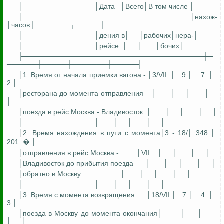
│
│Дата
│В
сего│В том числе │
│
│
нахо
ж
-
│часов├───────┬─────┤
│
│
дения
в│
│
рабочих│нера
-│
│
│
рейсе
│
│
│
бочих
│
├────────────────────────────────────┼─
──────┼─────┼───────┼─────┤
│1. Время от начала приемки вагона - │3/VII
│
9 │
7
│
2 │
│ресторана до момента отправления
│
│
│
│
│
│поезда в рейс Москва - Владивосток
│
│
│
│
│
│
│
│
│
│
│
│2. Время нахождения в пути с момента│3 - 18/│ 348 │
201
� │
│отправления в рейс Москва -
│VII
│
│
│
│
│Владивосток до прибытия поезда
│
│
│
│
│
│обратно в Москву
│
│
│
│
│
│
│
│
│
│
│
│3. Время с момента возвращения
│18/VII │
7 │
4
│
3 │
│поезда в Москву до момента окончания│
│
│
│
│