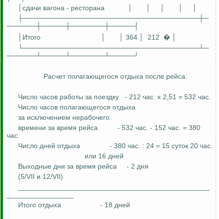
│сдачи вагона - ресторана
│
│
│
│
│
├────────────────────────────────────┼─
──────┼─────┼───────┼─────┤
│Итого
│
│ 364 │
212
� │
└────────────────────────────────────┴─
──────┴─────┴───────┴─────┘
Расчет полагающегося отдыха после рейса:
Число часов работы за поездку
- 212 час. x 2,51 = 532 час.
Число часов полагающегося отдыха
за исключением
нерабочего
времени за время рейса
- 532 час. - 152 час. = 380
час.
Число дней отдыха
- 380 час
. :
24 = 15 суток 20 час.
или 16 дней
Выходные дни за время рейса
- 2 дня
(5/VII и 12/VII)
_________________________________________________
_________________
Итого отдыха
- 18 дней