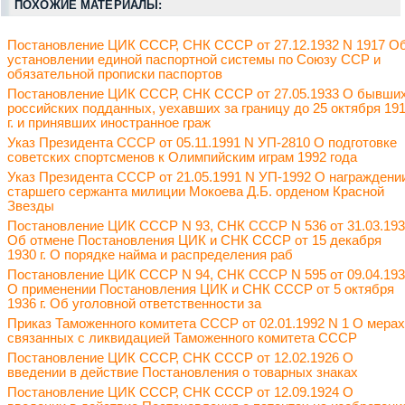
ПОХОЖИЕ МАТЕРИАЛЫ:
Постановление ЦИК СССР, СНК СССР от 27.12.1932 N 1917 О
установлении единой паспортной системы по Союзу ССР и
обязательной прописки паспортов
Постановление ЦИК СССР, СНК СССР от 27.05.1933 О бывши
российских подданных, уехавших за границу до 25 октября 19
г. и принявших иностранное граж
Указ Президента СССР от 05.11.1991 N УП-2810 О подготовке
советских спортсменов к Олимпийским играм 1992 года
Указ Президента СССР от 21.05.1991 N УП-1992 О награждени
старшего сержанта милиции Мокоева Д.Б. орденом Красной
Звезды
Постановление ЦИК СССР N 93, СНК СССР N 536 от 31.03.19
Об отмене Постановления ЦИК и СНК СССР от 15 декабря
1930 г. О порядке найма и распределения раб
Постановление ЦИК СССР N 94, СНК СССР N 595 от 09.04.19
О применении Постановления ЦИК и СНК СССР от 5 октября
1936 г. Об уголовной ответственности за
Приказ Таможенного комитета СССР от 02.01.1992 N 1 О мерах
связанных с ликвидацией Таможенного комитета СССР
Постановление ЦИК СССР, СНК СССР от 12.02.1926 О
введении в действие Постановления о товарных знаках
Постановление ЦИК СССР, СНК СССР от 12.09.1924 О