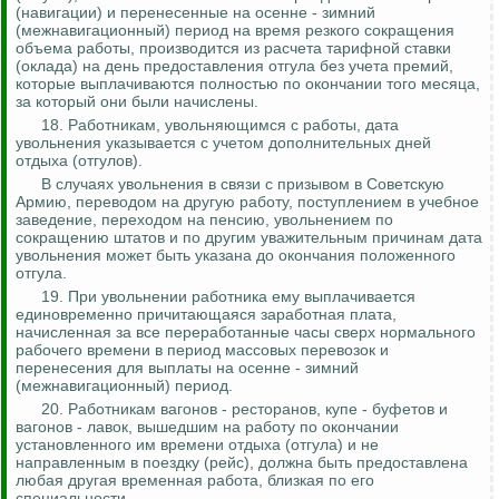
(навигации) и перенесенные на
осенне - зимний
(межнавигационный) период на время резкого сокращения
объема работы, производится из расчета тарифной ставки
(оклада) на день предоставления отгула без учета премий,
которые выплачиваются полностью по окончании того месяца,
за который они были начислены.
18. Работникам, увольняющимся с работы, дата
увольнения указывается с учетом дополнительных дней
отдыха (отгулов).
В случаях увольнения в связи с призывом в Советскую
Армию, переводом на другую работу, поступлением в учебное
заведение, переходом на пенсию, увольнением по
сокращению штатов и по другим уважительным причинам дата
увольнения может быть указана до окончания положенного
отгула.
19. При увольнении работника ему выплачивается
единовременно причитающаяся заработная плата,
начисленная за все переработанные часы сверх нормального
рабочего времени в период массовых перевозок и
перенесения для выплаты на
осенне - зимний
(межнавигационный) период.
20.
Работникам вагонов - ресторанов, купе - буфетов и
вагонов - лавок, вышедшим на работу по окончании
установленного им времени отдыха (отгула) и не
направленным в поездку (рейс), должна быть предоставлена
любая другая временная работа, близкая по его
специальности.