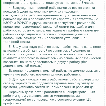
непрерывного отдыха в течение суток - не менее 8 часов.
4.
Вынужденный простой работников во время стоянки
поездов (судов) на конечных пунктах следования,
совпадающий с рабочим временем в пути, учитывается как
рабочее время и оплачивается как простой в соответствии с
КЗОТом
РСФСР и других союзных республик в размере 50
процентов повременной тарифной ставки (оклада), а для
рабочих, которым установлены единые тарифные ставки для
рабочих - сдельщиков и рабочих - повременщиков, - в
половинном размере
от 75 процентов установленной
тарифной ставки.
5. В
случаях
когда рабочее время работника не заполнено
выполнением обязанностей по занимаемой должности
(работе), то администрация по согласованию с местным
комитетом профсоюза может помимо основных обязанностей
возложить на него дополнительно другую работу (без
дополнительной оплаты).
Выполнение дополнительной работы не должно вызывать
удлинение рабочего времени данного работника.
6. Для административных работников, работа которых по
своему характеру не поддается заранее точному учету во
времени, устанавливается ненормированный рабочий день.
Перечень должностей работников с ненормированным
рабочим днем устанавливается министерствами
(ведомствами) по согласованию с соответствующим ЦК
профсоюза.