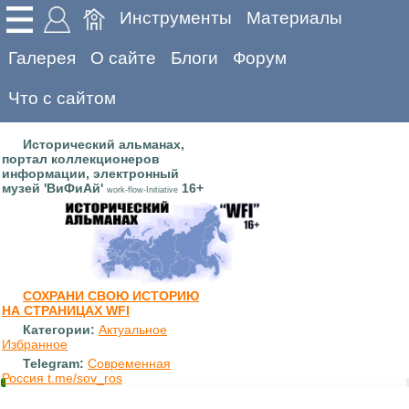
Инструменты
Материалы
Галерея
О сайте
Блоги
Форум
Что с сайтом
Исторический альманах,
портал коллекционеров
информации, электронный
музей 'ВиФиАй'
16+
work-flow-Initiative
СОХРАНИ СВОЮ ИСТОРИЮ
НА СТРАНИЦАХ WFI
Категории:
Актуальное
Избранное
Telegram:
Современная
Россия t.me/sov_ros