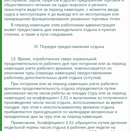
ресторанов, баров, буфетов и других предприятий торговли и
общественного питания на судах морского и речного
транспорта ведется за период навигации, с момента ввода
судна в эксплуатацию и до вывода его из эксплуатации или
прекращения функционирования указанных торговых точек.
В период навигации этим работникам администрация
может предоставить дни еженедельного отдыха в пунктах
стоянки, а также в пути следования.
III. Порядок предоставления отдыха
13. Время, отработанное сверх нормальной
продолжительности рабочего дня при
потурном
или за период
навигации учете рабочего времени, компенсируется по
окончании туры (периода навигации) предоставлением
работнику дополнительных дней отдыха (отгулов).
При
потурном
или за период навигации учете рабочего
времени продолжительность отдыха определяется путем
умножения числа часов работы за поездку (туру или за период
навигации) на коэффициент 2,51 и вычитанием из полученного
произведения числа часов отдыха, использованных за время
поездки, при этом к неиспользованному времени отдыха
прибавляются приходящиеся по календарю воскресные и
праздничные дни за туру или за период навигации.
Примечание. Коэффициент 2,51 образуется путем деления
недельной нормы часов отдыха в рабочие дни недели на