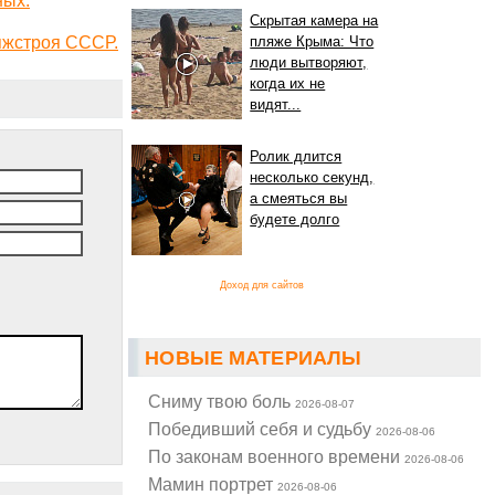
Скрытая камера на
яжстроя СССР.
пляже Крыма: Что
люди вытворяют,
когда их не
видят...
Ролик длится
несколько секунд,
а смеяться вы
будете долго
Доход для сайтов
НОВЫЕ МАТЕРИАЛЫ
Cниму твою боль
2026-08-07
Победивший себя и судьбу
2026-08-06
По законам военного времени
2026-08-06
Мамин портрет
2026-08-06