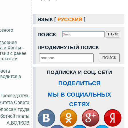
ЯЗЫК [
РУССКИЙ
]
юзного
ПОИСК
освоения
ПРОДВИНУТЫЙ ПОИСК
а и Ханты -
твии с ранее
 платы и
овета
ПОДПИСКА И СОЦ. СЕТИ
вводится в
ПОДЕЛИТЬСЯ
МЫ В СОЦИАЛЬНЫХ
Председатель
митета Совета
СЕТЯХ
просам труда
аботной платы
А.ВОЛКОВ