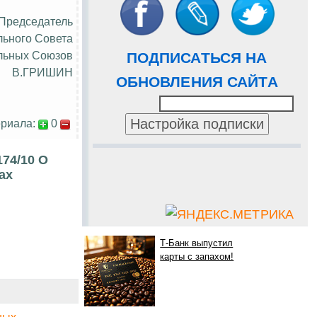
Председатель
льного Совета
льных Союзов
ПОДПИСАТЬСЯ НА
В.ГРИШИН
ОБНОВЛЕНИЯ САЙТА
риала:
0
74/10 О
ах
Т-Банк выпустил
карты с запахом!
ных.