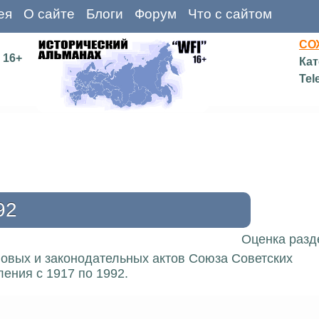
ея
О сайте
Блоги
Форум
Что с сайтом
СО
16+
Кат
Tel
92
Оценка разд
вовых и законодательных актов Союза Советских
ения с 1917 по 1992.