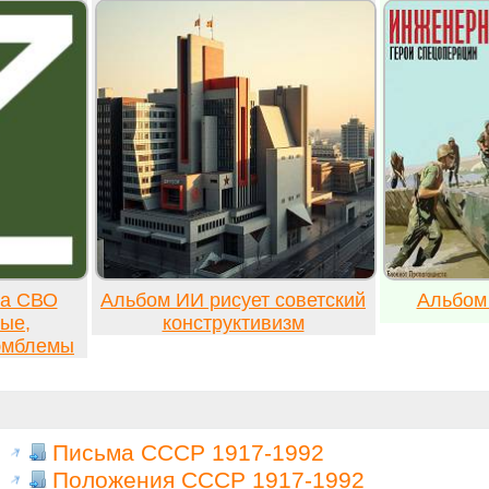
ка СВО
Альбом ИИ рисует советский
Альбом
ые,
конструктивизм
 эмблемы
Письма СССР 1917-1992
Положения СССР 1917-1992