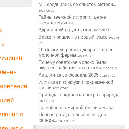
Мы сроднились со свистом метели...
2026-08-05
Тайны таежной истории, где же
самолет
2026-08-04
х,
Здравствуй радость моя!
2026-08-02
Время пришло - в первый класс
2026-08-
 к
02
От фляги до робота-дояра: сто лет
молочной фермы
2026-07-27
милиции
Почему советское молоко было
вкуснее: забытая технология
2026-07-27
вления
Аналитика за февраль 2005
2026-07-25
Иллюзии и конфузии современной
ановления
жизни
2026-07-25
Природа, природа и еще раз природа
ацией
2026-07-25
На войне и в мирной жизни
2026-07-25
вления о
Особая рота, особый почет для
сапера...
2026-07-22
вления о