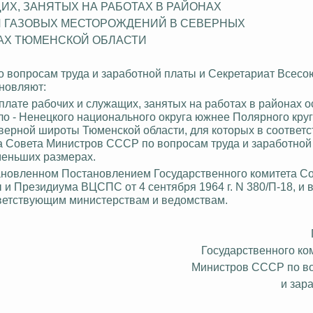
ИХ, ЗАНЯТЫХ НА РАБОТАХ В РАЙОНАХ
И ГАЗОВЫХ МЕСТОРОЖДЕНИЙ
В
СЕВЕРНЫХ
АХ
ТЮМЕНСКОЙ ОБЛАСТИ
 вопросам труда и заработной платы и Секретариат Всесо
новляют:
плате рабочих и служащих, занятых на работах в районах 
о - Ненецкого
национального округа южнее Полярного круг
еверной широты Тюменской области, для которых в соответс
 Совета Министров СССР по вопросам труда и заработной
еньших размерах.
ановленном Постановлением Государственного комитета С
и Президиума ВЦСПС от 4 сентября 1964 г. N 380/П-18, и 
ветствующим министерствам и ведомствам.
Государственного ко
Министров СССР по во
и зар