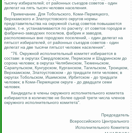
тысячу избирателей; от районных съездов советов - один
делегат на пять тысяч человек населения.
Примечание. Для Тобольского, Коми-Пермяцкого,
Верхкамского
и Златоустовского округов нормы
представительства на окружной съезд советов повышаются
вдвое, т.-е. устанавливаются по расчету: от советов городов и
фабрично-заводских поселков, фабрик и заводов,
расположенных
вне городских
поселений, - один делегат на
пятьсот избирателей, от районных съездов советов - один
делегат на две тысячи пятьсот человек населения".
"76. Окружной исполнительный комитет избирается в
составе: в округах Свердловском, Пермском и Шадринском до
сорока человек; в округах Челябинском,
Тюменьском
,
Сарапульском, Кунгурском, Курганском,
Тагильском
, Троицком,
Верхкамском
, Златоустовском - до тридцати пяти человек; в
округах Тобольском,
Ишимском
,
Ирбитском
- до тридцати
человек; в Коми-Пермяцком округе - до двадцати семи
человек.
Кандидаты в члены окружного исполнительного комитета
избираются в количестве не более одной трети числа членов
окружного исполнительного комитета".
Председатель
Всероссийского Центрального
Исполнительного Комитета