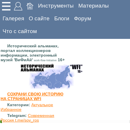
Инструменты
Материалы
Галерея
О сайте
Блоги
Форум
Что с сайтом
Исторический альманах,
портал коллекционеров
информации, электронный
музей 'ВиФиАй'
16+
work-flow-Initiative
СОХРАНИ СВОЮ ИСТОРИЮ
НА СТРАНИЦАХ WFI
Категории:
Актуальное
Избранное
Telegram:
Современная
Россия t.me/sov_ros