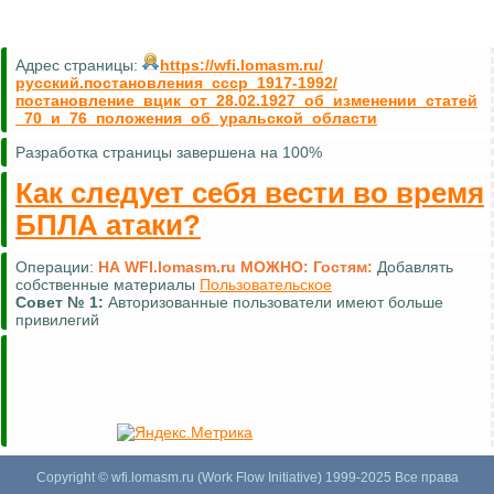
Адрес страницы:
https://wfi.lomasm.ru/
русский.постановления_ссср_1917-1992/
постановление_вцик_от_28.02.1927_об_изменении_статей
_70_и_76_положения_об_уральской_области
Разработка страницы завершена на 100%
Как следует себя вести во время
БПЛА атаки?
Операции:
НА WFI.lomasm.ru МОЖНО:
Гостям:
Добавлять
собственные материалы
Пользовательское
Совет №
1:
Авторизованные пользователи имеют больше
привилегий
Copyright © wfi.lomasm.ru (Work Flow Initiative) 1999-2025 Все права