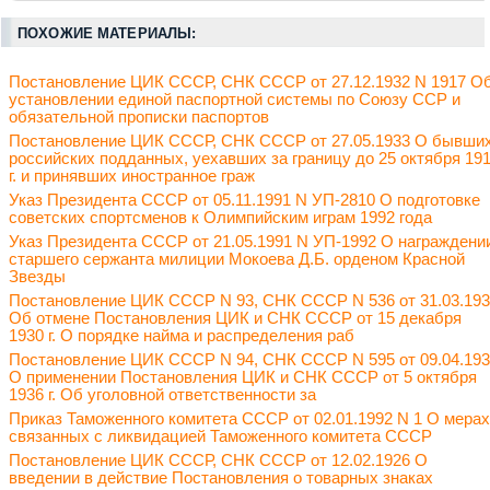
ПОХОЖИЕ МАТЕРИАЛЫ:
Постановление ЦИК СССР, СНК СССР от 27.12.1932 N 1917 О
установлении единой паспортной системы по Союзу ССР и
обязательной прописки паспортов
Постановление ЦИК СССР, СНК СССР от 27.05.1933 О бывши
российских подданных, уехавших за границу до 25 октября 19
г. и принявших иностранное граж
Указ Президента СССР от 05.11.1991 N УП-2810 О подготовке
советских спортсменов к Олимпийским играм 1992 года
Указ Президента СССР от 21.05.1991 N УП-1992 О награждени
старшего сержанта милиции Мокоева Д.Б. орденом Красной
Звезды
Постановление ЦИК СССР N 93, СНК СССР N 536 от 31.03.19
Об отмене Постановления ЦИК и СНК СССР от 15 декабря
1930 г. О порядке найма и распределения раб
Постановление ЦИК СССР N 94, СНК СССР N 595 от 09.04.19
О применении Постановления ЦИК и СНК СССР от 5 октября
1936 г. Об уголовной ответственности за
Приказ Таможенного комитета СССР от 02.01.1992 N 1 О мерах
связанных с ликвидацией Таможенного комитета СССР
Постановление ЦИК СССР, СНК СССР от 12.02.1926 О
введении в действие Постановления о товарных знаках