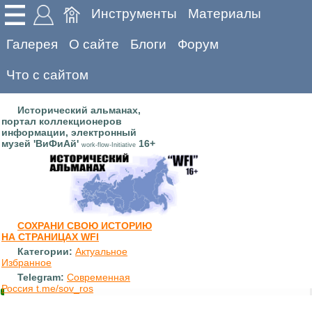
Инструменты
Материалы
Галерея
О сайте
Блоги
Форум
Что с сайтом
Исторический альманах,
портал коллекционеров
информации, электронный
музей 'ВиФиАй'
16+
work-flow-Initiative
СОХРАНИ СВОЮ ИСТОРИЮ
НА СТРАНИЦАХ WFI
Категории:
Актуальное
Избранное
Telegram:
Современная
Россия t.me/sov_ros