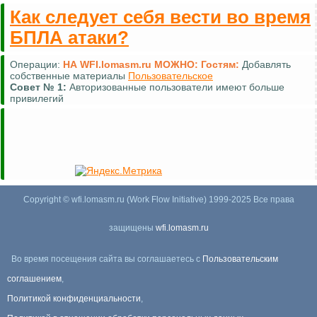
Как следует себя вести во время
БПЛА атаки?
Операции:
НА WFI.lomasm.ru МОЖНО:
Гостям:
Добавлять
собственные материалы
Пользовательское
Совет №
1:
Авторизованные пользователи имеют больше
привилегий
Copyright © wfi.lomasm.ru (Work Flow Initiative) 1999-2025 Все права
защищены
wfi.lomasm.ru
Во время посещения сайта вы соглашаетесь с
Пользовательским
соглашением
,
Политикой конфиденциальности
,