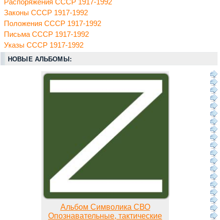
Распоряжения СССР 1917-1992
Законы СССР 1917-1992
Положения СССР 1917-1992
Письма СССР 1917-1992
Указы СССР 1917-1992
НОВЫЕ АЛЬБОМЫ:
Альбом Символика СВО
Опознавательные, тактические