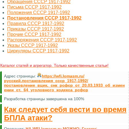
Обращения СССР 1917-1992
Письма СССР 1917-1992
Положения СССР 1917-1992
Постановления СССР 1917-1992
Правила СССР 1917-1992
Приказы СССР 1917-1992
Прочие СССР 1917-1992
Распоряжения СССР 1917-1992
Указы СССР 1917-1992
Циркуляры СССР 1917-1992
Каталог статей и агрегатор. Только качественные статьи!
Адрес страницы:
https://wfi.lomasm.ru/
русский.постановления_ссср_1917-1992/
постановление_вцик._снк_рсфср_от_20.03.1933_об_измен
ении_ст._64_уголовного_кодекса_рсфср
Разработка страницы завершена на 100%
Как следует себя вести во время
БПЛА атаки?
Операции:
НА WFI.lomasm.ru МОЖНО:
Гостям: