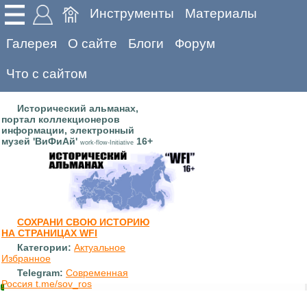
Инструменты
Материалы
Галерея
О сайте
Блоги
Форум
Что с сайтом
Исторический альманах,
портал коллекционеров
информации, электронный
музей 'ВиФиАй'
16+
work-flow-Initiative
СОХРАНИ СВОЮ ИСТОРИЮ
НА СТРАНИЦАХ WFI
Категории:
Актуальное
Избранное
Telegram:
Современная
Россия t.me/sov_ros