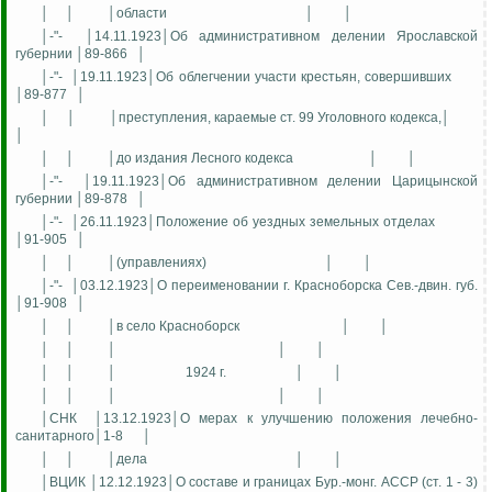
│
│
│области
│
│
│-"-
│14.11.1923│Об административном делении Ярославской
губернии │89-866
│
│-"-
│19.11.1923│Об облегчении участи крестьян, совершивших
│89-877
│
│
│
│преступления, караемые ст. 99 Уголовного кодекса,│
│
│
│
│до издания Лесного кодекса
│
│
│-"-
│19.11.1923│Об административном делении Царицынской
губернии │89-878
│
│-"-
│26.11.1923│Положение об уездных земельных отделах
│91-905
│
│
│
│(управлениях)
│
│
│-"-
│03.12.1923│О переименовании г. Красноборска Сев.-двин. губ.
│91-908
│
│
│
│в село Красноборск
│
│
│
│
│
│
│
│
│
│
1924 г.
│
│
│
│
│
│
│
│СНК
│13.12.1923│О мерах к улучшению положения лечебно-
санитарного│1-8
│
│
│
│дела
│
│
│ВЦИК │12.12.1923│О составе и границах Бур.-монг. АССР (ст. 1 - 3)