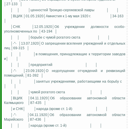
│27-133
│
│
│
│ценностей Троицко-сергиевской лавры
│
│
│ВЦИК │01.05.1920│Амнистия к 1-му мая 1920 г.
│34-163
│
│СНК
│12.05.1920│Об учреждении должности особо-
уполномоченных по
│43-194
│
│
│
│борьбе с чумой рогатого скота
│
│
│-"-
│13.07.1920│О запрещении вселения учреждений и отдельных
лиц │69-315
│
│
│
│в помещения, принадлежащие к территории заводов
и│
│
│
│
│предприятий
│
│
│-"-
│23.09.1920│О недопущении отчуждений и реквизиций
помещений, │81-392
│
│
│
│занятых учреждениями, работающими на борьбу с
│
│
│
│
│чумой рогатого скота
│
│
│ВЦИК │04.11.1920│Об образовании автономной области
Калмыцкого
│87-435
│
│и СНК│
│народа (кроме ст. 1-й)
│
│
│-"-
│04.11.1920│Об образовании автономной области
Марийского
│87-436
│
│
│
│народа (кроме ст. 1-й)
│
│