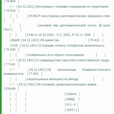
│74-604
│
│-"-
│04.11.1921│Инструкция о порядке следования по территории
│74-610
│
│
│
│РСФСР иностранных дипломатических курьеров и про-
│
│
│
│
│возимой ими дипломатической почты. (В разв.
Пост.│
│
│
│
│СНК от 14.10.1921 - С.У., 1921, N 70, ст. 558)
│
│
│ВЦИК │04.11.1921│Об амнистии
│75-611
│
│СНК
│18.11.1921│О порядке оплаты телефонов, включенных в
│76-630
│
│
│
│телефонные сети общего пользования
│
│
│-"-
│25.11.1921│О товариществах (артелях) ответственного труда
│77-641
│
│-"-
│28.11.1921│Об организации Коммунистического
университета
│77-651
│
│
│
│национальных меньшинств Запада
│
│
│-"-
│28.12.1921│Об условиях демуниципализации домов
│(Опубл.
│
│
│
│
│в Бюлл.
│
│
│
│
│НКВД
│
│
│
│
│N 3 - 4
│
│
│
│
│1922 г.) │