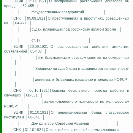
│ВЦИК │25.08.1921│О воспрещении расторжения договоров об
аренде
│62-455
│
│
│
│государственных предприятий
│
│
│СНК
│05.09.1921│О преступлениях и проступках, совершенных
на
│64-471
│
│
│
│судах, плавающих под российским флагом (кроме
│
│
│
│
│ст. 1)
│
│
│ВЦИК │20.09.1921│О распространении действия амнистии,
объявленной │65-487
│
│
│
│5-м Всеукраинским съездом советов, на осужденных
│
│
│
│
│Украинскими судебными и административными учреж-
│
│
│
│
│дениями, отбывающих наказание в пределах РСФСР
│
│
│СНК
│06.10.1921│Правила бесплатного проезда рабочих и
служащих
│68-531
│
│
│
│железнодорожного транспорта по жел. дорогам
РСФСР│
│
│ВЦИК │01.10.1921│О переименовании бывш. Лазаревского
института в
│68-541
│
│
│
│Дом культуры Советской Армении
│
│
│СНК
│31.10.1921│О золотой и платиновой промышленности