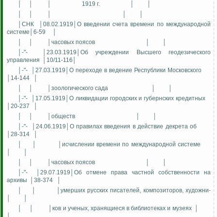
│
│
│
1919 г.
│
│
│
│
│
│
│
│СНК
│08.02.1919│О введении счета времени по международной
системе│6-59
│
│
│
│часовых поясов
│
│
│-"-
│23.03.1919│Об учреждении Высшего геодезического
управления
│10/11-116│
│-"-
│27.03.1919│О переходе в ведение Республики Московского
│14-144
│
│
│
│зоологического сада
│
│
│-"-
│17.05.1919│О ликвидации городских и губернских кредитных
│20-237
│
│
│
│обществ
│
│
│-"-
│24.06.1919│О правилах введения в действие декрета об
│28-314
│
│
│
│исчислении времени по международной системе
│
│
│
│
│часовых поясов
│
│
│-"-
│29.07.1919│Об отмене права частной собственности на
архивы
│38-374
│
│
│
│умерших русских писателей, композиторов, художни-
│
│
│
│
│ков и ученых, хранящиеся в библиотеках и музеях
│
│