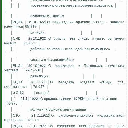
│
│
│косвенных налогов к учету и проверке предметов,
│
│
│
│
│облагаемых акцизом
│
│
│ВЦИК │16.10.1922│О награждении орденом Красного знамени
работников│65-845
│
│
│
│милиции
│
│
│СНК
│25.10.1922│О замене или оплате павших во время
боевых
│66-873
│
│
│
│действий собственных лошадей лиц командного
│
│
│
│
│состава и красноармейцев
│
│
│ВЦИК │30.10.1922│О сооружении в Петрограде памятника
жертвам
│72/73-910│
│
│
│революции
│
│
│ВЦИК │30.11.1922│О передаче отделам коммун. хоз.
электрических
│76-947
│
│и СНК│
│станций
│
│
│-"-
│21.11.1922│О предоставлении НК РКИ права бесплатного
│78-975
│
│
│
│получения официальных изданий
│
│
│СТО
│21.11.1922│О русско-американской индустриальной
корпорации
│78-979
│
│ВЦИК │23.11.1922│Об изменении постановления о праве