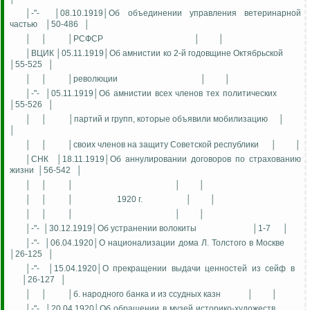
│-"-
│08.10.1919│Об объединении управления ветеринарной
частью
│50-486
│
│
│
│РСФСР
│
│
│ВЦИК │05.11.1919│Об амнистии ко 2-й годовщине Октябрьской
│55-525
│
│
│
│революции
│
│
│-"-
│05.11.1919│Об амнистии всех членов тех политических
│55-526
│
│
│
│партий и групп, которые объявили мобилизацию
│
│
│
│
│своих членов на защиту Советской республики
│
│
│СНК
│18.11.1919│Об аннулировании договоров по страхованию
жизни
│56-542
│
│
│
│
│
│
│
│
│
1920 г.
│
│
│
│
│
│
│
│-"-
│30.12.1919│Об устранении волокиты
│1-7
│
│-"-
│06.04.1920│О национализации дома Л. Толстого в Москве
│26-125
│
│-"-
│15.04.1920│О прекращении выдачи ценностей из сейф в
│26-127
│
│
│
│б. народного банка и из ссудных казн
│
│
│-"-
│20.04.1920│Об обращении в музей историко-художеств.