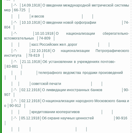
│-"-
│14.09.1918│О введении международной метрической системы
мер │66-725
│
│
│
│и весов
│
│
│-"-
│10.10.1918│О введении новой орфографии
│74-
804
│
│-"-
│10.10.1918│О национализации сберегательно-
вспомогательных
│74-809
│
│
│
│касс Российских жел. дорог
│
│
│-"-
│22.10.1918│О национализации Петрографического
института
│78-819
│
│-"-
│21.11.1918│Об установлении в учреждениях почтово-
│83-881
│
│
│
│телеграфного ведомства продажи произведений
│
│
│
│
│советской печати
│
│
│-"-
│02.12.1918│О ликвидации иностранных банков
│90-
907
│
│-"-
│02.12.1918│О национализации народного Московского банка и
о │90-912
│
│
│
│кредитовании кооперативов
│
│
│-"-
│05.12.1918│Об охране научных ценностей
│90-916
│
│
│
│
│
│