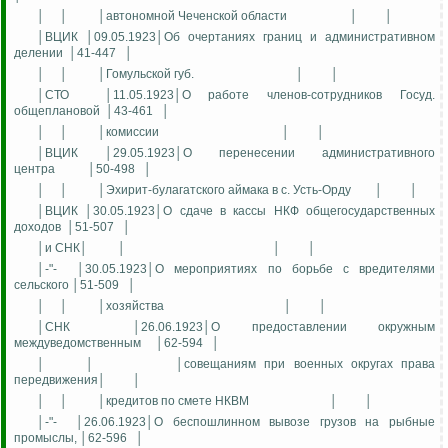
│
│
│автономной Чеченской области
│
│
│ВЦИК │09.05.1923│Об очертаниях границ и административном
делении
│41-447
│
│
│
│Гомульской губ.
│
│
│СТО
│11.05.1923│О работе членов-сотрудников Госуд.
общеплановой
│43-461
│
│
│
│комиссии
│
│
│ВЦИК │29.05.1923│О перенесении административного
центра
│50-498
│
│
│
│Эхирит-булагатского аймака в с. Усть-Орду
│
│
│ВЦИК │30.05.1923│О сдаче в кассы НКФ общегосударственных
доходов
│51-507
│
│и СНК│
│
│
│
│-"-
│30.05.1923│О мероприятиях по борьбе с вредителями
сельского │51-509
│
│
│
│хозяйства
│
│
│СНК
│26.06.1923│О предоставлении окружным
междуведомственным
│62-594
│
│
│
│совещаниям при военных округах права
передвижения│
│
│
│
│кредитов по смете НКВМ
│
│
│-"-
│26.06.1923│О беспошлинном вывозе грузов на рыбные
промыслы, │62-596
│