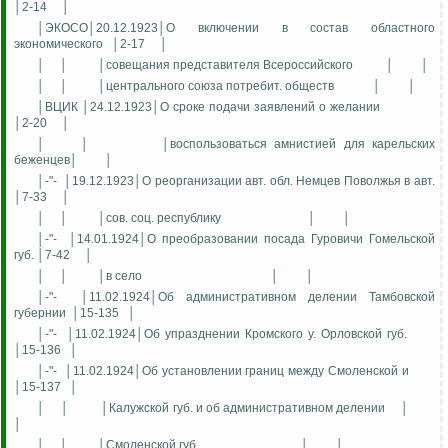
│2-14
│
│ЭКОСО│20.12.1923│О включении в состав областного
экономического
│2-17
│
│
│
│совещания представителя Всероссийского
│
│
│
│
│центрального союза потребит. обществ
│
│
│ВЦИК │24.12.1923│О сроке подачи заявлений о желании
│2-20
│
│
│
│воспользоваться амнистией для карельских
беженцев│
│
│-"-
│19.12.1923│О реорганизации авт. обл. Немцев Поволжья в авт.
│7-33
│
│
│
│сов. соц. республику
│
│
│-"-
│14.01.1924│О преобразовании посада Гуровичи Гомельской
губ. │7-42
│
│
│
│в село
│
│
│-"-
│11.02.1924│Об административном делении Тамбовской
губернии
│15-135
│
│-"-
│11.02.1924│Об упразднении Кромского у. Орловской губ.
│15-136
│
│-"-
│11.02.1924│Об установлении границ между Смоленской и
│15-137
│
│
│
│Калужской губ. и об административном делении
│
│
│
│
│Смоленской губ.
│
│