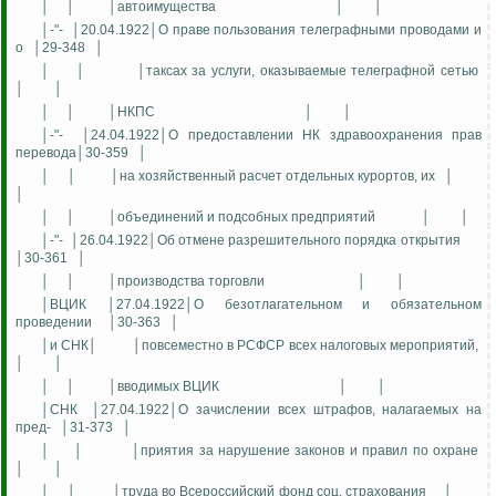
│
│
│автоимущества
│
│
│-"-
│20.04.1922│О праве пользования телеграфными проводами и
о
│29-348
│
│
│
│таксах за услуги, оказываемые телеграфной сетью
│
│
│
│
│НКПС
│
│
│-"-
│24.04.1922│О предоставлении НК здравоохранения прав
перевода│30-359
│
│
│
│на хозяйственный расчет отдельных курортов, их
│
│
│
│
│объединений и подсобных предприятий
│
│
│-"-
│26.04.1922│Об отмене разрешительного порядка открытия
│30-361
│
│
│
│производства торговли
│
│
│ВЦИК │27.04.1922│О безотлагательном и обязательном
проведении
│30-363
│
│и СНК│
│повсеместно в РСФСР всех налоговых мероприятий,
│
│
│
│
│вводимых ВЦИК
│
│
│СНК
│27.04.1922│О зачислении всех штрафов, налагаемых на
пред-
│31-373
│
│
│
│приятия за нарушение законов и правил по охране
│
│
│
│
│труда во Всероссийский фонд соц. страхования
│