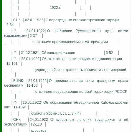
│
│
│
│
│
│
│
│
1922 г.
│
│
│
│
│
│
│
│СНК
│02.01.1922│О поразрядных ставках страхового тарифа
│2-34
│
│-"-
│04.01.1922│О снабжении Румянцевского музея всеми
издаваемыми│2-37
│
│
│
│печатными произведениями и материалами
│
│
│-"-
│21.12.1921│Об электрификации
│5-52
│
│-"-
│23.01.1922│Об ответственности граждан и администрации
│11-101
│
│
│
│учреждений за сохранность занимаемых помещений
│
│
│ВЦИК │24.01.1922│О предоставлении всем гражданам права
беспрепят- │11-106
│
│
│
│ственного передвижения по всей территории РСФСР
│
│
│-"-
│16.01.1922│Об образовании объединенной Каб.-балкарской
авт. │11-109
│
│
│
│области (кроме ст. ст. 1, 3 и 4)
│
│
│СНК
│24.01.1922│О курортном лечении трудящихся и об
эксплоатации │12-118
│
│
│
│курортов
│
│