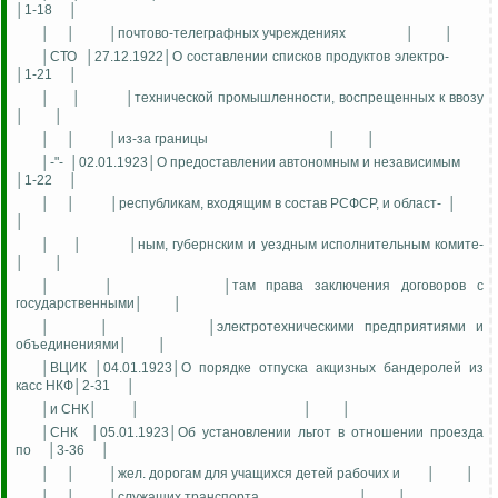
│1-18
│
│
│
│почтово-телеграфных учреждениях
│
│
│СТО
│27.12.1922│О составлении списков продуктов электро-
│1-21
│
│
│
│технической промышленности, воспрещенных к ввозу
│
│
│
│
│из-за границы
│
│
│-"-
│02.01.1923│О предоставлении автономным и независимым
│1-22
│
│
│
│республикам, входящим в состав РСФСР, и област-
│
│
│
│
│ным, губернским и уездным исполнительным комите-
│
│
│
│
│там права заключения договоров с
государственными│
│
│
│
│электротехническими предприятиями и
объединениями│
│
│ВЦИК │04.01.1923│О порядке отпуска акцизных бандеролей из
касс НКФ│2-31
│
│и СНК│
│
│
│
│СНК
│05.01.1923│Об установлении льгот в отношении проезда
по
│3-36
│
│
│
│жел. дорогам для учащихся детей рабочих и
│
│
│
│
│служащих транспорта
│
│