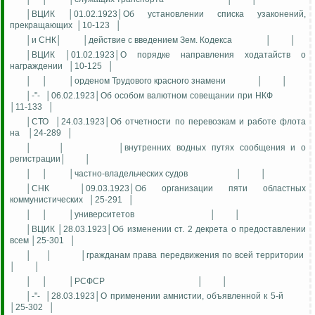
│ВЦИК │01.02.1923│Об установлении списка узаконений,
прекращающих
│10-123
│
│и СНК│
│действие с введением Зем. Кодекса
│
│
│ВЦИК │01.02.1923│О порядке направления ходатайств о
награждении
│10-125
│
│
│
│орденом Трудового красного знамени
│
│
│-"-
│06.02.1923│Об особом валютном совещании при НКФ
│11-133
│
│СТО
│24.03.1923│Об отчетности по перевозкам и работе флота
на
│24-289
│
│
│
│внутренних водных путях сообщения и о
регистрации│
│
│
│
│частно-владельческих судов
│
│
│СНК
│09.03.1923│Об организации пяти областных
коммунистических
│25-291
│
│
│
│университетов
│
│
│ВЦИК │28.03.1923│Об изменении ст. 2 декрета о предоставлении
всем │25-301
│
│
│
│гражданам права передвижения по всей территории
│
│
│
│
│РСФСР
│
│
│-"-
│28.03.1923│О применении амнистии, объявленной к 5-й
│25-302
│