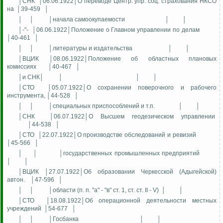
│СНК
│06.06.1922│О переводе Центр. упр. соц. страхования НКСО
на
│39-459
│
│
│
│начала самоокупаемости
│
│
│-"-
│06.06.1922│Положение о Главном управлении по делам
│40-461
│
│
│
│литературы и издательства
│
│
│ВЦИК │08.06.1922│Положение об областных плановых
комиссиях
│40-467
│
│и СНК│
│
│
│
│СТО
│05.07.1922│О сохранении поверочного и рабочего
инструмента, │44-528
│
│
│
│специальных приспособлений и т.п.
│
│
│СНК
│06.07.1922│О Высшем геодезическом управлении
│44-538
│
│СТО
│22.07.1922│О производстве обследований и ревизий
│45-566
│
│
│
│государственных промышленных предприятий
│
│
│ВЦИК │27.07.1922│Об образовании Черкесской (Адыгейской)
автон.
│47-596
│
│
│
│области (п. п. "а" - "в" ст. 1, ст. ст. II - V)
│
│
│СТО
│18.08.1922│Об операционной деятельности местных
учреждений
│54-677
│
│
│
│Госбанка
│
│