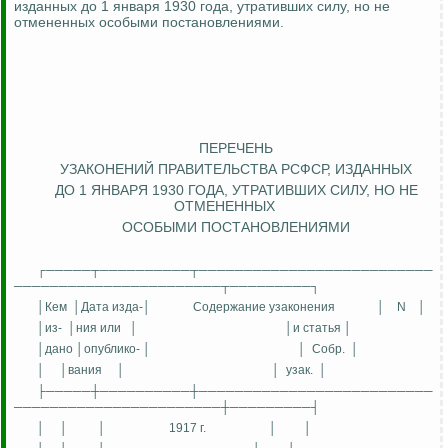
изданных до 1 января 1930 года, утративших силу, но не
отмененных особыми постановлениями.
ПЕРЕЧЕНЬ
УЗАКОНЕНИЙ ПРАВИТЕЛЬСТВА РСФСР, ИЗДАННЫХ
ДО 1 ЯНВАРЯ 1930 ГОДА, УТРАТИВШИХ СИЛУ, НО НЕ
ОТМЕНЕННЫХ
ОСОБЫМИ ПОСТАНОВЛЕНИЯМИ
┌─────┬──────────┬──────────────────────────
───────────────────────┬─────────┐
│Кем
│Дата изда-│
Содержание узаконения
│
N
│
│из-
│ния или
│
│и статья │
│дано │опублико- │
│
Собр.
│
│
│вания
│
│
узак.
│
├─────┼──────────┼──────────────────────────
───────────────────────┼─────────┤
│
│
│
1917 г.
│
│