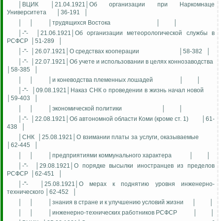
│ВЦИК │21.04.1921│Об организации при Наркомнаце
Университета
│36-191
│
│
│
│трудящихся Востока
│
│
│-"-
│21.06.1921│Об организации метеорологической службы в
РСФСР
│51-289
│
│-"-
│26.07.1921│О средствах кооперации
│58-382
│
│-"-
│22.07.1921│Об учете и использовании в целях коннозаводства
│58-385
│
│
│
│и коневодства племенных лошадей
│
│
│-"-
│09.08.1921│Наказ СНК о проведении в жизнь начал новой
│59-403
│
│
│
│экономической политики
│
│
│-"-
│22.08.1921│Об автономной области Коми (кроме ст. 1)
│61-
438
│
│СНК
│25.08.1921│О взимании платы за услуги, оказываемые
│62-445
│
│
│
│предприятиями коммунального характера
│
│
│-"-
│29.08.1921│О порядке высылки иностранцев из пределов
РСФСР
│62-451
│
│-"-
│25.08.1921│О мерах к поднятию уровня инженерно-
технического │62-452
│
│
│
│знания в стране и к улучшению условий жизни
│
│
│
│
│инженерно-технических работников РСФСР
│
│