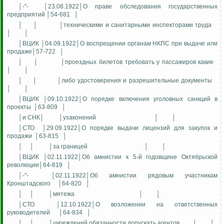
│-"-
│23.08.1922│О праве обследования государственных
предприятий │54-681
│
│
│
│техническими и санитарными инспекторами труда
│
│
│ВЦИК │04.09.1922│О воспрещении органам НКПС при выдаче или
продаже│57-722
│
│
│
│проездных билетов требовать у пассажиров какие
│
│
│
│
│либо удостоверения и разрешительные документы
│
│
│ВЦИК │09.10.1922│О порядке включения уголовных санкций в
проекты
│63-809
│
│и СНК│
│узаконений
│
│
│СТО
│29.09.1922│О порядке выдачи лицензий для закупок и
продажи
│63-815
│
│
│
│за границей
│
│
│ВЦИК │02.11.1922│Об амнистии к 5-й годовщине Октябрьской
революции│64-819
│
│-"-
│02.11.1922│Об амнистии рядовым участникам
Кронштадского
│64-820
│
│
│
│мятежа
│
│
│СТО
│12.10.1922│О возложении на ответственных
руководителей
│64-834
│
│
│
│учреждений обязанности допускать агентов
│
│