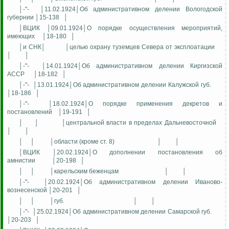
│-"-
│11.02.1924│Об административном делении Вологодской
губернии │15-138
│
│ВЦИК │09.01.1924│О порядке осуществления мероприятий,
имеющих
│18-180
│
│и СНК│
│целью охрану туземцев Севера от эксплоатации
│
│
│-"-
│14.01.1924│Об административном делении Киргизской
АССР
│18-182
│
│-"-
│13.01.1924│Об административном делении Калужской губ.
│18-186
│
│-"-
│18.02.1924│О порядке применения декретов и
постановлений
│19-191
│
│
│
│центральной власти в пределах Дальневосточной
│
│
│
│
│области (кроме ст. 8)
│
│
│ВЦИК │20.02.1924│О дополнении постановления об
амнистии
│20-198
│
│
│
│карельским беженцам
│
│
│-"-
│20.02.1924│Об административном делении Иваново-
вознесенской │20-201
│
│
│
│губ.
│
│
│-"-
│25.02.1924│Об административном делении Самарской губ.
│20-203
│