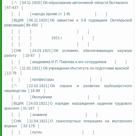
│-"-
│04.11.1920│Об образовании автономной области Вотякского
│87-437
│
│
│
│народа (кроме ст. 1-й)
│
│
│ВЦИК │06.11.1920│Об амнистии к 3-й годовщине Октябрьской
революции│88-450
│
│
│
│
│
│
│
│
│
1921 г.
│
│
│
│
│
│
│
│СНК
│24.01.1921│Об условиях, обеспечивающих научную
работу
│10-67
│
│
│
│академика И.П. Павлова и его сотрудников
│
│
│-"-
│11.02.1921│Об учреждении Института по подготовке красной
│12-79
│
│
│
│профессуры
│
│
│-"-
│22.02.1921│Об охране и развитии грубошерстного
овцеводства
│16-98
│
│
│
│Республики
│
│
│ВЦИК │24.03.1921│О порядке награждения орденом трудового
красного │31-167
│
│
│
│знамени
│
│
│СНК
│11.04.1921│О транспортных операциях на внутренних
водных
│32-178
│
│
│
│путях
│
│