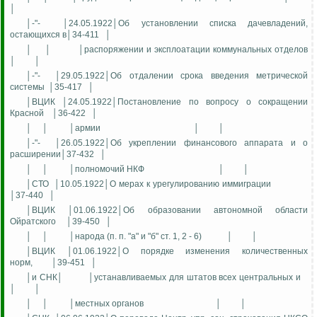
│
│-"-
│24.05.1922│Об установлении списка дачевладений,
остающихся в│34-411
│
│
│
│распоряжении и эксплоатации коммунальных отделов
│
│
│-"-
│29.05.1922│Об отдалении срока введения метрической
системы
│35-417
│
│ВЦИК │24.05.1922│Постановление по вопросу о сокращении
Красной
│36-422
│
│
│
│армии
│
│
│-"-
│26.05.1922│Об укреплении финансового аппарата и о
расширении│37-432
│
│
│
│полномочий НКФ
│
│
│СТО
│10.05.1922│О мерах к урегулированию иммиграции
│37-440
│
│ВЦИК │01.06.1922│Об образовании автономной области
Ойратского
│39-450
│
│
│
│народа (п. п. "а" и "б" ст. 1, 2 - 6)
│
│
│ВЦИК │01.06.1922│О порядке изменения количественных
норм,
│39-451
│
│и СНК│
│устанавливаемых для штатов всех центральных и
│
│
│
│
│местных органов
│
│