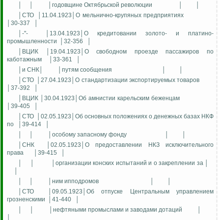
│
│
│годовщине Октябрьской революции
│
│
│СТО
│11.04.1923│О мельнично-крупяных предприятиях
│30-337
│
│-"-
│13.04.1923│О кредитовании золото- и платино-
промышленности
│32-356
│
│ВЦИК │19.04.1923│О свободном проезде пассажиров по
каботажным
│33-361
│
│и СНК│
│путям сообщения
│
│
│СТО
│27.04.1923│О стандартизации экспортируемых товаров
│37-392
│
│ВЦИК │30.04.1923│Об амнистии карельским беженцам
│39-405
│
│СТО
│02.05.1923│Об основных положениях о денежных базах НКФ
по
│39-414
│
│
│
│особому запасному фонду
│
│
│СНК
│02.05.1923│О предоставлении НКЗ исключительного
права
│39-415
│
│
│
│организации конских испытаний и о закреплении за │
│
│
│
│ним ипподромов
│
│
│СТО
│09.05.1923│Об отпуске Центральным управлением
грозненскими
│41-440
│
│
│
│нефтяными промыслами и заводами дотаций
│
│