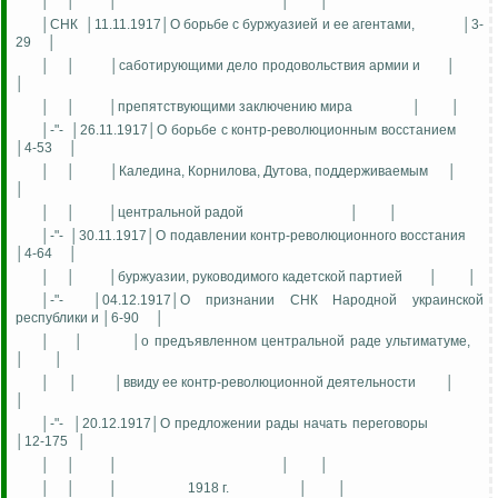
│
│
│
│
│
│СНК
│11.11.1917│О борьбе с буржуазией и ее агентами,
│3-
29
│
│
│
│саботирующими дело продовольствия армии и
│
│
│
│
│препятствующими заключению мира
│
│
│-"-
│26.11.1917│О борьбе с контр-революционным восстанием
│4-53
│
│
│
│Каледина, Корнилова, Дутова, поддерживаемым
│
│
│
│
│центральной радой
│
│
│-"-
│30.11.1917│О подавлении контр-революционного восстания
│4-64
│
│
│
│буржуазии, руководимого кадетской партией
│
│
│-"-
│04.12.1917│О признании СНК Народной украинской
республики и │6-90
│
│
│
│о предъявленном центральной раде ультиматуме,
│
│
│
│
│ввиду ее контр-революционной деятельности
│
│
│-"-
│20.12.1917│О предложении рады начать переговоры
│12-175
│
│
│
│
│
│
│
│
│
1918 г.
│
│