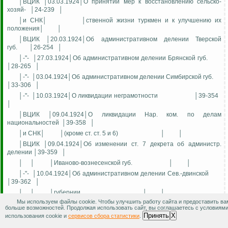
│ВЦИК │03.03.1924│О принятии мер к восстановлению сельско-
хозяй-
│24-239
│
│и СНК│
│ственной жизни туркмен и к улучшению их
положения│
│
│ВЦИК │20.03.1924│Об административном делении Тверской
губ.
│26-254
│
│-"-
│27.03.1924│Об административном делении Брянской губ.
│28-265
│
│-"-
│03.04.1924│Об административном делении Симбирской губ.
│33-306
│
│-"-
│10.03.1924│О ликвидации неграмотности
│39-354
│
│ВЦИК │09.04.1924│О ликвидации Нар. ком. по делам
национальностей
│39-358
│
│и СНК│
│(кроме ст. ст. 5 и 6)
│
│
│ВЦИК │09.04.1924│Об изменении ст. 7 декрета об администр.
делении │39-359
│
│
│
│Иваново-вознесенской губ.
│
│
│-"-
│10.04.1924│Об административном делении Сев.-двинской
│39-362
│
│
│
│губернии
│
│
Мы используем файлы cookie. Чтобы улучшить работу сайта и предоставить ва
│-"-
│17.04.1924│Об административном делении Нижегородской
больше возможностей. Продолжая использовать сайт, вы соглашаетесь с условиям
│40-365
│
Принять
X
использования cookie и
сервисов сбора статистики
.
│
│
│губернии
│
│