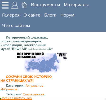
Инструменты
Материалы
Галерея
О сайте
Блоги
Форум
Что с сайтом
Исторический альманах,
портал коллекционеров
информации, электронный
музей 'ВиФиАй'
16+
work-flow-Initiative
СОХРАНИ СВОЮ ИСТОРИЮ
НА СТРАНИЦАХ WFI
Категории:
Актуальное
Избранное
Telegram:
Современная
Россия t.me/sov_ros