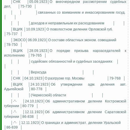
│СНК
│05.09.1923│О внеочередном рассмотрении судебных
дел,
│75-730
│
│
│
│связанных со взиманием и инкассированием госуд.
│
│
│
│
│доходов и неправильным их расходованием
│
│
│ВЦИК │10.09.1923│О поволостном делении Орловской губ.
│75-737
│
│ЭКОСО│06.09.1923│О составе областных эконом. совещаний
│78-750
│
│ВЦИК │28.09.1923│О порядке призыва нарзаседателей к
исполнению
│79-765
│
│
│
│судейских обязанностей и судебных заседаниях
│
│
│
│
│Верхсуда
│
│
│СНК
│04.10.1923│О разгрузке гор. Москвы
│79-768
│
│ВЦИК │24.10.1923│Об утверждении адм. деления авт.
Адыгейской
│80-778
│
│
│
│(Черкесской) области
│
│
│-"-
│24.10.1923│Об административном делении Костромской
губернии │80-779
│
│-"-
│12.11.1923│Об административном делении Саратовской
губернии │86-838
│
│-"-
│12.11.1923│О границах и администрат. делении Уральской
│86-839
│