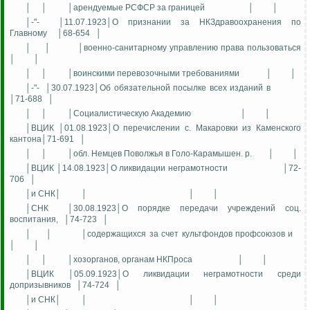
│
│
│арендуемые РСФСР за границей
│
│
│-"-
│11.07.1923│О признании за НКЗдравоохранения по
Главному
│68-654
│
│
│
│военно-санитарному управлению права пользоваться
│
│
│
│
│воинскими перевозочными требованиями
│
│
│-"-
│30.07.1923│Об обязательной посылке всех изданий в
│71-688
│
│
│
│Социалистическую Академию
│
│
│ВЦИК │01.08.1923│О перечислении с. Макаровки из Каменского
кантона│71-691
│
│
│
│обл. Немцев Поволжья в Голо-Карамышен. р.
│
│
│ВЦИК │14.08.1923│О ликвидации неграмотности
│72-
706
│
│и СНК│
│
│
│
│СНК
│30.08.1923│О порядке передачи учреждений соц.
воспитания,
│74-723
│
│
│
│содержащихся за счет культфондов профсоюзов и
│
│
│
│
│хозорганов, органам НКПроса
│
│
│ВЦИК │05.09.1923│О ликвидации неграмотности среди
допризывников
│74-724
│
│и СНК│
│
│
│