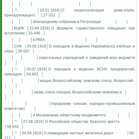
│
│
│
│
│
│-"-
│20.01.1918│О национализации дома-клуба,
принадлежащего
│27-352
│
│
│
│благородному собранию в Петрограде
│
│
│ВЦИК │22.04.1918│О формуле торжественного обещания при
вступлении │33-446
│
│
│
│в РККА
│
│
│СНК
│05.06.1918│О передаче в ведение Наркомпроса учебных и
обра- │39-507
│
│
│
│зовательных учреждений и заведений всех ведомств
│
│
│-"-
│20.07.1918│О передаче в ведение ВСНХ предприятий,
принадле- │54-602
│
│
│
│жащих Всероссийскому земскому союзу, Всероссий-
│
│
│
│
│скому союзу городов, Всероссийскому земскому и
│
│
│
│
│городскому союзам, народно-промышленным
комитетам│
│
│
│
│и Московскому областному продкомитету
│
│
│-"-
│07.08.1918│О Российском обществе Красного креста
│58-642
│
│-"-
│04.09.1918│О ликвидации частных железных дорог
│65-
712
│