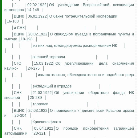
│-"-
│02.02.1922│Об учреждении Всероссийской ассоциации
инженеров │14-149
│
│ВЦИК │06.02.1922│О банке потребительской кооперации
│16-163
│
│и СНК│
│
│
│
│ВЦИК │20.02.1922│О свободном въезде в пограничные пункты и
выезде │18-198
│
│
│
│из них лиц, командируемых распоряжением НК
│
│
│
│
│внешней торговли
│
│
│СТО
│15.03.1922│Об урегулировании дела снаряжения
научно-
│24-275
│
│
│
│изыскательных, обследовательных и подобного рода
│
│
│
│
│экспедиций и отрядов
│
│
│СНК
│21.03.1922│Об увеличении оборотного фонда НК
внешней
│25-289
│
│
│
│торговли
│
│
│ВЦИК │25.03.1922│О приведении к присяге всей Красной армии
и
│26-304
│
│
│
│Красного флота
│
│
│СНК
│05.04.1922│О порядке приобретения заграницей
автомашин и
│28-321
│