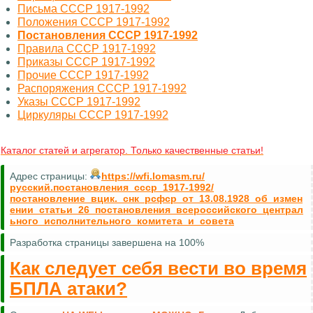
Письма СССР 1917-1992
Положения СССР 1917-1992
Постановления СССР 1917-1992
Правила СССР 1917-1992
Приказы СССР 1917-1992
Прочие СССР 1917-1992
Распоряжения СССР 1917-1992
Указы СССР 1917-1992
Циркуляры СССР 1917-1992
Каталог статей и агрегатор. Только качественные статьи!
Адрес страницы:
https://wfi.lomasm.ru/
русский.постановления_ссср_1917-1992/
постановление_вцик._снк_рсфср_от_13.08.1928_об_измен
ении_статьи_26_постановления_всероссийского_централ
ьного_исполнительного_комитета_и_совета
Разработка страницы завершена на 100%
Как следует себя вести во время
БПЛА атаки?