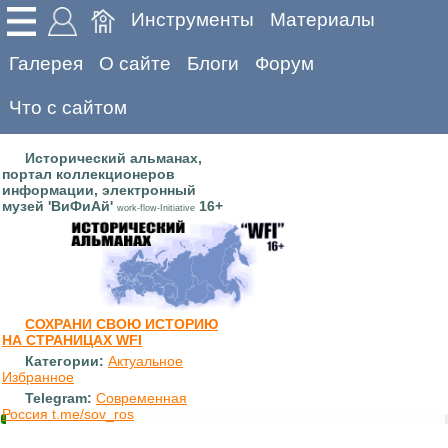
Инструменты
Материалы
Галерея
О сайте
Блоги
Форум
Что с сайтом
Исторический альманах,
портал коллекционеров
информации, электронный
музей 'ВиФиАй'
16+
work-flow-Initiative
СОХРАНИ СВОЮ ИСТОРИЮ
НА СТРАНИЦАХ WFI
Категории:
Актуальное
Избранное
Telegram:
Современная
Россия t.me/sov_ros