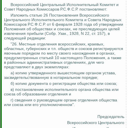
Всероссийский Центральный Исполнительный Комитет и
Совет Народных Комиссаров Р.С.Ф.С.Р. постановляют:
Изложить статью 26 Постановления Всероссийского
Центрального Исполнительного Комитета и
Совета
Народных
Комиссаров Р.С.Ф.С.Р. от 6 февраля 1928 года об утверждении
Положения об обществах и союзах, не преследующих целей
извлечения прибыли (Собр.
Узак
., 1928, N 22, ст. 157), в
следующей редакции:
"26. Местные отделения всероссийских, краевых,
областных, губернских и т.п. обществ и союзов регистрируются
явочным порядком по месту своего нахождения в органах,
предусмотренных статьей 10 настоящего Положения, а также
в районных административных отделениях, для чего
представляют в двух экземплярах:
а) копию утвержденного вышестоящим органом устава,
засвидетельствованную в нотариальном порядке;
б) копию документа о регистрации общества или союза;
в) постановление исполнительного органа общества или
союза об образовании отделения и
г) сведения о руководящем органе отделения общества
или союза или его уполномоченном".
Председатель
Всероссийского Центрального