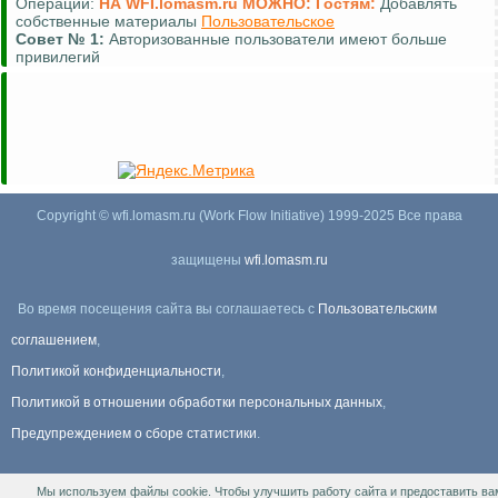
Операции:
НА WFI.lomasm.ru МОЖНО:
Гостям:
Добавлять
собственные материалы
Пользовательское
Совет №
1:
Авторизованные пользователи имеют больше
привилегий
Copyright © wfi.lomasm.ru (Work Flow Initiative) 1999-2025 Все права
защищены
wfi.lomasm.ru
Во время посещения сайта вы соглашаетесь с
Пользовательским
соглашением
,
Политикой конфиденциальности
,
Политикой в отношении обработки персональных данных
,
Предупреждением о сборе статистики
.
Мы используем файлы cookie. Чтобы улучшить работу сайта и предоставить ва
Информация Для правообладателей
.