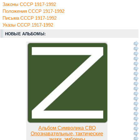
Законы СССР 1917-1992
Положения СССР 1917-1992
Письма СССР 1917-1992
Указы СССР 1917-1992
НОВЫЕ АЛЬБОМЫ:
Альбом Символика СВО
Опознавательные, тактические
знаки, эмблемы