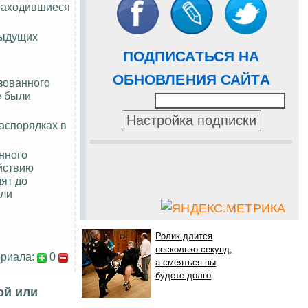
 находившиеся
дыдущих
ПОДПИСАТЬСЯ НА
ОБНОВЛЕНИЯ САЙТА
зованного
е были
распорядках в
нного
йствию
ят до
или
Ролик длится
несколько секунд,
риала:
0
а смеяться вы
будете долго
ой или