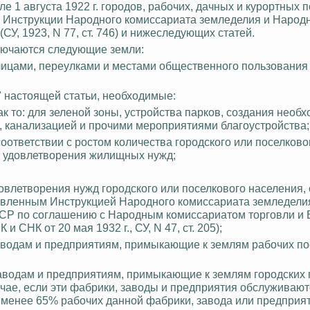
е 1 августа 1922 г. городов, рабочих, дачных и курортных 
III Инструкции Народного комиссариата земледелия и Народ
СУ, 1923, N 77, ст. 746) и нижеследующих статей.
включаются следующие земли:
лицами, переулками и местами общественного пользования 
а" настоящей статьи, необходимые:
как то: для зеленой зоны, устройства парков, создания необ
 канализацией и прочими мероприятиями благоустройства;
соответствии с ростом количества городского или поселков
 удовлетворения жилищных нужд;
влетворения нужд городского или поселкового населения, 
новленным Инструкцией Народного комиссариата земледели
ФСР по соглашению с Народным комиссариатом торговли и
 и СНК от 20 мая 1932 г., СУ, N 47, ст. 205);
аводам и предприятиям, примыкающие к землям рабочих по
заводам и предприятиям, примыкающие к землям городских 
 случае, если эти фабрики, заводы и предприятия обслуживаю
 менее 65% рабочих данной фабрики, завода или предприят