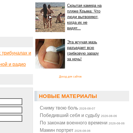
Скрытая камера на
пляже Крыма: Что
люди вытворяют,
когда их не
видят...
Эта жгучая мазь
разъедает всю
 трибуналах и
грибковую заразу
за ночь!
ной и радио
Доход для сайтов
НОВЫЕ МАТЕРИАЛЫ
Cниму твою боль
2026-08-07
Победивший себя и судьбу
2026-08-06
По законам военного времени
2026-08-06
Мамин портрет
2026-08-06