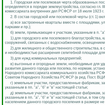
1. Городская или поселковая черта образованных посл
определяется в порядке землеустройства, согласно гл. 
комиссариата внутренних дел РСФСР от 18 июля 1923 г. (
2. В состав городской или поселковой черты (ст. 1) 
а) все застроенные кварталы вместе с площадями, у
парками и пр.);
б) земли, примыкающие к участкам, указанным в п. "
1) для городского или поселкового благоустройства, 
сооружений, связанных с водоснабжением, освещением,
2) для жилищного и общественного строительства, в 
и необходимостью расширения селитебной площади для
3) для нужд коммунальных предприятий;
в) выгонные и огородные земли, необходимые для удо
развития данного города или поселка, по нормам, уста
Народного комиссариата коммунального хозяйства РС
Советом Народного Хозяйства РСФСР (в ред. Пост.
ВЦИК
г) земельные участки, предоставленные фабрикам, з
указанным в
пп
. "а", "б" и "в" настоящей статьи;
д) земельные участки, предоставленные фабрикам, 
указанным в
пп
. "а", "б" и "в" настоящей статьи, в том
населением данного городского поселения в размере не