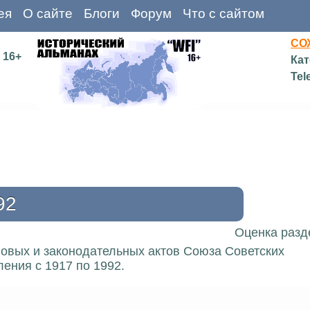
ея
О сайте
Блоги
Форум
Что с сайтом
СО
16+
Кат
Tel
92
Оценка разд
вовых и законодательных актов Союза Советских
ения с 1917 по 1992.