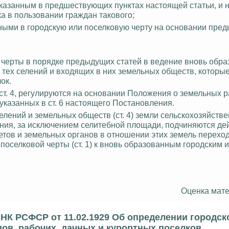
указанным в предшествующих пунктах настоящей статьи, и
а в пользовании граждан такового;
нными в городскую или поселковую черту на основании пре
й черты в порядке предыдущих статей в ведение вновь обра
и тех селений и входящих в них земельных обществ, которы
ок.
ст. 4, регулируются на основании Положения о земельных 
, указанных в ст. 6 настоящего Постановления.
ений и земельных обществ (ст. 4) земли сельскохозяйстве
ания, за исключением селитебной площади, подчиняются де
тов и земельных органов в отношении этих земель переход
поселковой черты (ст. 1) к вновь образованным городским 
Оценка мате
НК РСФСР от 11.02.1929 Об определении городск
ов, рабочих, дачных и курортных поселков