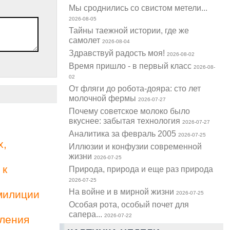
Мы сроднились со свистом метели...
2026-08-05
Тайны таежной истории, где же
самолет
2026-08-04
Здравствуй радость моя!
2026-08-02
Время пришло - в первый класс
2026-08-
02
От фляги до робота-дояра: сто лет
молочной фермы
2026-07-27
Почему советское молоко было
вкуснее: забытая технология
2026-07-27
Аналитика за февраль 2005
2026-07-25
х,
Иллюзии и конфузии современной
жизни
2026-07-25
 к
Природа, природа и еще раз природа
2026-07-25
На войне и в мирной жизни
милиции
2026-07-25
Особая рота, особый почет для
сапера...
2026-07-22
вления