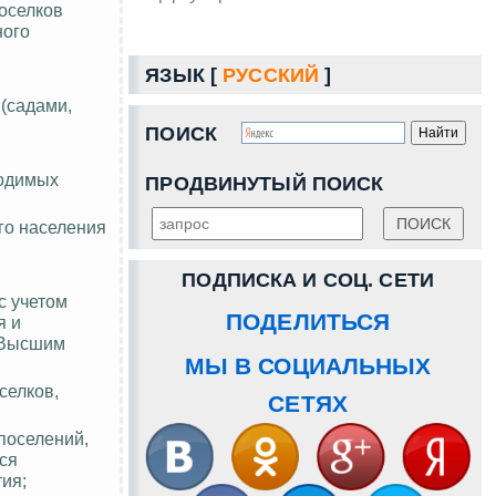
поселков
ного
ЯЗЫК [
РУССКИЙ
]
(садами,
ПОИСК
ходимых
ПРОДВИНУТЫЙ ПОИСК
ого населения
ПОДПИСКА И СОЦ. СЕТИ
с учетом
ПОДЕЛИТЬСЯ
я и
 Высшим
МЫ В СОЦИАЛЬНЫХ
селков,
СЕТЯХ
поселений,
тся
ия;