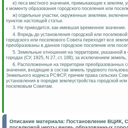
е) леса местного значения, примыкающие к землям, 
к моменту образования городского поселения или поселк
ж) отдельные участки, окруженные землями, включе
пунктов настоящей статьи.
3. Не приводится, как
имевшая
временное значение.
4. Впредь до установления городской или поселково
городского или поселкового Совета переходят все земл
преобразованы в данное городское поселение или посел
5. Земельные отношения на территории, указанной в 
городах (СУ, 1925, N 27, ст. 188), за исключением земель
6.
Расположенные на территории преобразованных сел
значения, входящие в состав земель трудового пользов
Земельного кодекса РСФСР, причем права сельских Сове
установления в порядке землеустройства городской или 
поселковым Советам.
Описание материала:
Постановление ВЦИК, С
поселковой черты вновь образованных город