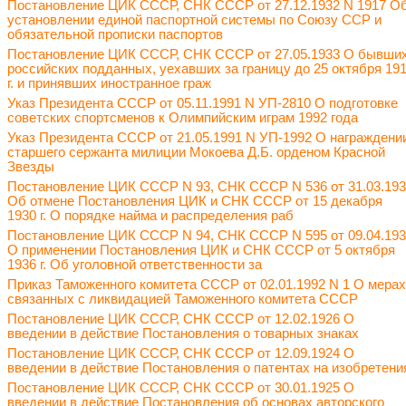
Постановление ЦИК СССР, СНК СССР от 27.12.1932 N 1917 О
установлении единой паспортной системы по Союзу ССР и
обязательной прописки паспортов
Постановление ЦИК СССР, СНК СССР от 27.05.1933 О бывши
российских подданных, уехавших за границу до 25 октября 19
г. и принявших иностранное граж
Указ Президента СССР от 05.11.1991 N УП-2810 О подготовке
советских спортсменов к Олимпийским играм 1992 года
Указ Президента СССР от 21.05.1991 N УП-1992 О награждени
старшего сержанта милиции Мокоева Д.Б. орденом Красной
Звезды
Постановление ЦИК СССР N 93, СНК СССР N 536 от 31.03.19
Об отмене Постановления ЦИК и СНК СССР от 15 декабря
1930 г. О порядке найма и распределения раб
Постановление ЦИК СССР N 94, СНК СССР N 595 от 09.04.19
О применении Постановления ЦИК и СНК СССР от 5 октября
1936 г. Об уголовной ответственности за
Приказ Таможенного комитета СССР от 02.01.1992 N 1 О мерах
связанных с ликвидацией Таможенного комитета СССР
Постановление ЦИК СССР, СНК СССР от 12.02.1926 О
введении в действие Постановления о товарных знаках
Постановление ЦИК СССР, СНК СССР от 12.09.1924 О
введении в действие Постановления о патентах на изобретени
Постановление ЦИК СССР, СНК СССР от 30.01.1925 О
введении в действие Постановления об основах авторского