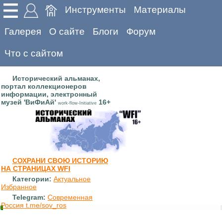
Инструменты
Материалы
Галерея
О сайте
Блоги
Форум
Что с сайтом
Исторический альманах,
портал коллекционеров
информации, электронный
музей 'ВиФиАй'
16+
work-flow-Initiative
СОХРАНИ СВОЮ ИСТОРИЮ
НА СТРАНИЦАХ WFI
Категории:
Актуальное
Избранное
Telegram:
Современная
Россия t.me/sov_ros