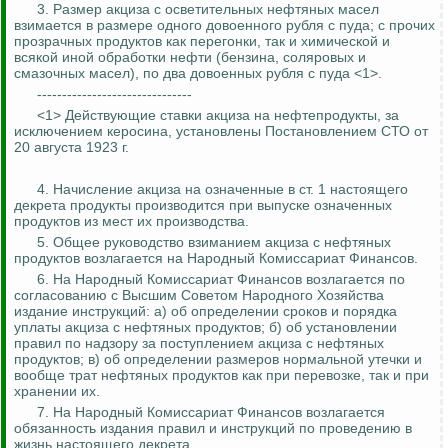
3. Размер акциза с осветительных нефтяных масел
взимается в размере одного довоенного рубля с пуда; с прочих
прозрачных
продуктов
как перегонки, так и химической и
всякой иной обработки нефти (бензина, соляровых и
смазочных масел), по два довоенных рубля с пуда <1>.
-------------------------------
<1> Действующие ставки акциза на нефтепродукты, за
исключением керосина, установлены Постановлением СТО от
20 августа 1923 г.
4. Начисление акциза на означенные в ст. 1 настоящего
декрета продукты производится при выпуске означенных
продуктов из мест их производства.
5. Общее руководство взиманием акциза с нефтяных
продуктов возлагается на Народный Комиссариат Финансов.
6. На Народный Комиссариат Финансов возлагается по
согласованию с Высшим Советом Народного Хозяйства
издание инструкций: а) об определении сроков и порядка
уплаты акциза с нефтяных продуктов; б) об установлении
правил по надзору за поступлением акциза с нефтяных
продуктов; в) об определении размеров нормальной утечки и
вообще трат нефтяных
продуктов
как при перевозке, так и при
хранении их.
7. На Народный Комиссариат Финансов возлагается
обязанность издания правил и инструкций по проведению в
жизнь настоящего декрета.