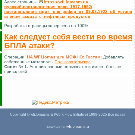
Адрес страницы:
https://wfi.lomasm.ru/
русский.постановления_ссср_1917-1992/
постановление_вцик._снк_рсфср_от_09.03.1922_об_устано
влении_акциза_с_нефтяных_продуктов
Разработка страницы завершена на 100%
Как следует себя вести во время
БПЛА атаки?
Операции:
НА WFI.lomasm.ru МОЖНО:
Гостям:
Добавлять
собственные материалы
Пользовательское
Совет №
1:
Авторизованные пользователи имеют больше
привилегий
Copyright © wfi.lomasm.ru (Work Flow Initiative) 1999-2025 Все права
защищены
wfi.lomasm.ru