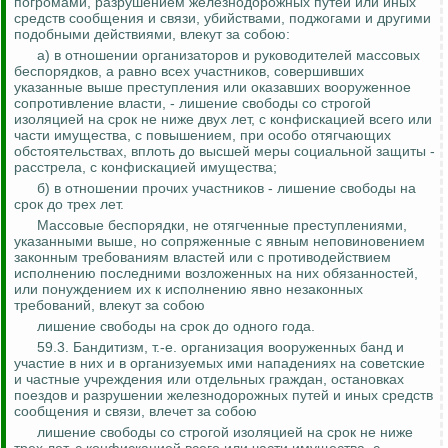
погромами, разрушением железнодорожных путей или иных
средств сообщения и связи, убийствами, поджогами и другими
подобными действиями, влекут за собою:
а) в отношении организаторов и руководителей массовых
беспорядков, а равно всех участников, совершивших
указанные выше преступления или оказавших вооруженное
сопротивление власти, - лишение свободы со строгой
изоляцией на срок не ниже двух лет, с конфискацией всего или
части имущества, с повышением, при особо отягчающих
обстоятельствах, вплоть до высшей меры социальной защиты -
расстрела, с конфискацией имущества;
б) в отношении прочих участников - лишение свободы на
срок до трех лет.
Массовые беспорядки, не отягченные преступлениями,
указанными выше, но сопряженные с явным неповиновением
законным требованиям властей или с противодействием
исполнению последними возложенных на них обязанностей,
или понуждением их к исполнению явно незаконных
требований, влекут за собою
лишение свободы на срок до одного года.
59.3. Бандитизм, т.-е. организация вооруженных банд и
участие в них и в организуемых ими нападениях на советские
и частные учреждения или отдельных граждан, остановках
поездов и разрушении железнодорожных путей и иных средств
сообщения и связи, влечет за собою
лишение свободы со строгой изоляцией на срок не ниже