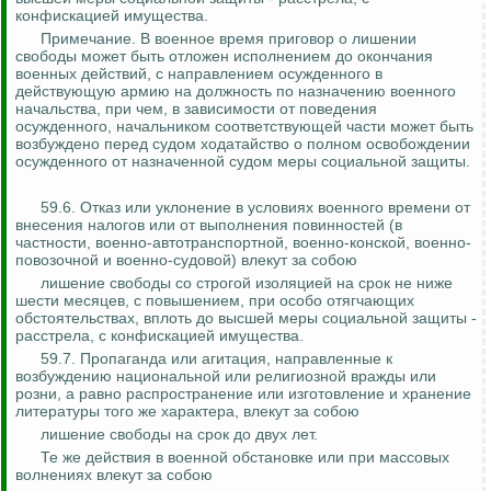
конфискацией имущества.
Примечание.
В военное время приговор о лишении
свободы может быть отложен исполнением до окончания
военных действий, с направлением осужденного в
действующую армию на должность по назначению военного
начальства, при чем, в зависимости от поведения
осужденного, начальником соответствующей части может быть
возбуждено перед судом ходатайство о полном освобождении
осужденного от назначенной судом меры социальной защиты.
59.6. Отказ или уклонение в условиях военного времени от
внесения налогов или от выполнения повинностей (в
частности, военно-автотранспортной, военно-конской, военно-
повозочной и военно-судовой) влекут за собою
лишение свободы со строгой изоляцией на срок не ниже
шести месяцев, с повышением, при особо отягчающих
обстоятельствах, вплоть до высшей меры социальной защиты -
расстрела, с конфискацией имущества.
59.7. Пропаганда или агитация, направленные к
возбуждению национальной или религиозной вражды или
розни, а равно распространение или изготовление и хранение
литературы того же характера, влекут за собою
лишение свободы на срок до двух лет.
Те же действия в военной обстановке или при массовых
волнениях влекут за собою