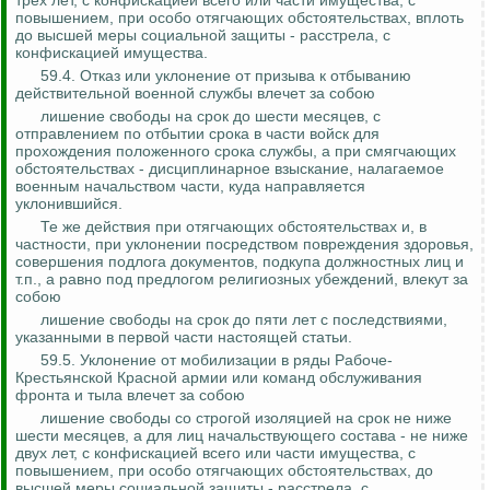
трех лет, с конфискацией всего или части имущества, с
повышением, при особо отягчающих обстоятельствах, вплоть
до высшей меры социальной защиты - расстрела, с
конфискацией имущества.
59.4. Отказ или уклонение от призыва к отбыванию
действительной военной службы влечет за собою
лишение свободы на срок до шести месяцев, с
отправлением по отбытии срока в части войск для
прохождения положенного срока службы, а при смягчающих
обстоятельствах - дисциплинарное взыскание, налагаемое
военным начальством части, куда направляется
уклонившийся.
Те же действия при отягчающих обстоятельствах и, в
частности, при уклонении посредством повреждения здоровья,
совершения подлога документов, подкупа должностных лиц и
т.п., а равно под предлогом религиозных убеждений, влекут за
собою
лишение свободы на срок до пяти лет с последствиями,
указанными в первой части настоящей статьи.
59.5. Уклонение от мобилизации в ряды Рабоче-
Крестьянской Красной армии или команд обслуживания
фронта и тыла влечет за собою
лишение свободы со строгой изоляцией на срок не ниже
шести месяцев, а для лиц начальствующего состава - не ниже
двух лет, с конфискацией всего или части имущества, с
повышением, при особо отягчающих обстоятельствах, до
высшей меры социальной защиты - расстрела, с