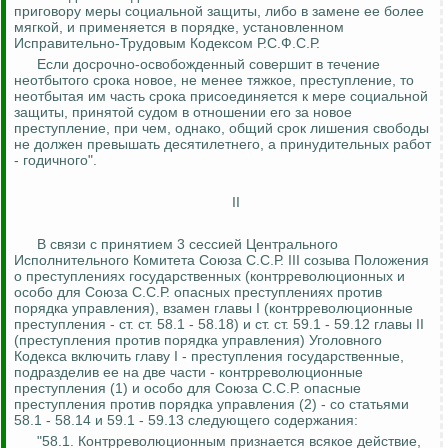
приговору меры социальной защиты, либо в замене ее более
мягкой, и применяется в порядке, установленном
Исправительно-Трудовым Кодексом Р.С.Ф.С.Р.
Если досрочно-освобожденный совершит в течение
неотбытого
срока новое, не менее тяжкое, преступление, то
неотбытая
им часть срока присоединяется к мере социальной
защиты, принятой судом в отношении его за новое
преступление, при чем, однако, общий срок лишения свободы
не должен превышать десятилетнего, а принудительных работ
- годичного".
II
В связи с принятием 3 сессией Центрального
Исполнительного Комитета Союза С.С.Р. III созыва Положения
о преступлениях государственных (контрреволюционных и
особо для Союза С.С.Р. опасных преступлениях против
порядка управления), взамен главы I (контрреволюционные
преступления - ст. ст. 58.1 - 58.18) и ст. ст. 59.1 - 59.12 главы II
(преступления против порядка управления) Уголовного
Кодекса включить главу I - преступления государственные,
подразделив
ее на две части - контрреволюционные
преступления (1) и особо для Союза С.С.Р. опасные
преступления против порядка управления (2) - со статьями
58.1 - 58.14 и 59.1 - 59.13 следующего содержания:
"58.1.
Контрреволюционным признается всякое действие,