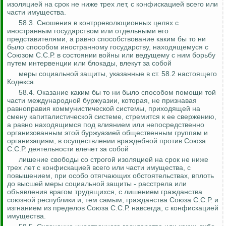
изоляцией на срок не ниже трех лет, с конфискацией всего или
части имущества.
58.3. Сношения в контрреволюционных целях с
иностранным государством или отдельными его
представителями, а равно способствование каким бы то ни
было способом иностранному государству, находящемуся с
Союзом С.С.Р. в состоянии войны или ведущему с ним борьбу
путем интервенции или блокады, влекут за собой
меры социальной защиты, указанные в ст. 58.2 настоящего
Кодекса.
58.4.
Оказание
каким бы то ни было способом помощи той
части международной буржуазии, которая, не признавая
равноправия коммунистической системы, приходящей на
смену капиталистической системе, стремится к ее свержению,
а равно находящимся под влиянием или непосредственно
организованным этой буржуазией общественным группам и
организациям, в осуществлении враждебной против Союза
С.С.Р. деятельности влечет за собой
лишение свободы со строгой изоляцией на срок не ниже
трех лет с конфискацией всего или части имущества, с
повышением, при особо отягчающих обстоятельствах, вплоть
до высшей меры социальной защиты - расстрела или
объявления врагом трудящихся, с лишением гражданства
союзной республики и, тем самым, гражданства Союза С.С.Р. и
изгнанием из пределов Союза С.С.Р. навсегда, с конфискацией
имущества.