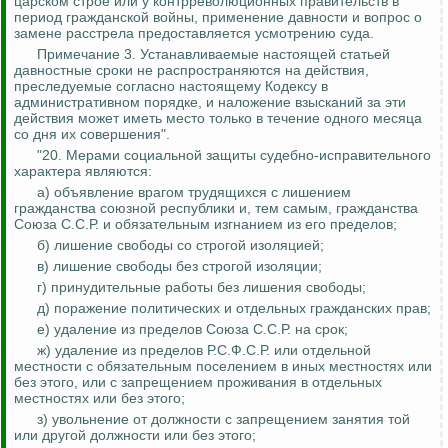
царском строе или у контрреволюционных правительств в
период гражданской войны, применение давности и вопрос о
замене расстрела предоставляется усмотрению суда.
Примечание 3. Устанавливаемые настоящей статьей
давностные сроки не распространяются на действия,
преследуемые согласно настоящему Кодексу в
административном порядке, и наложение взысканий за эти
действия может иметь место только в течение одного месяца
со дня их совершения".
"20. Мерами социальной защиты судебно-исправительного
характера являются:
а) объявление врагом трудящихся с лишением
гражданства союзной республики и, тем самым, гражданства
Союза С.С.Р. и обязательным изгнанием из его пределов;
б) лишение свободы со строгой изоляцией;
в) лишение свободы без строгой изоляции;
г) принудительные работы без лишения свободы;
д) поражение политических и отдельных гражданских прав;
е) удаление из пределов Союза С.С.Р. на срок;
ж) удаление из пределов Р.С.Ф.С.Р. или отдельной
местности с обязательным поселением в иных местностях или
без этого, или с запрещением проживания в отдельных
местностях или без этого;
з) увольнение от должности с запрещением занятия той
или другой должности или без этого;