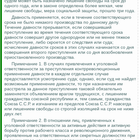
судом может быть назначено лишение свободы на срок до
одного года, или в законе определена более мягкая, чем
лишение свободы, мера социальной защиты, прошло три года.
Давность применяется, если в течение соответствующего
срока не было никакого производства по данному делу.
Течение давности прерывается, если
совершивший
преступление во время течения соответствующего срока
давности совершит другое однородное или не менее тяжкое
преступление, либо скроется от следствия или суда;
исчисление давности сроков в этих случаях начинается со дня
совершения второго преступления или со дня возобновления
приостановленного производства.
Примечание 1. В случаях привлечения к уголовной
ответственности за преступления контрреволюционные
применение давности в каждом отдельном случае
предоставляется усмотрению суда;
однако, если суд не найдет
возможным применение давности, то при назначении им
расстрела за данное преступление таковой обязательно
заменяется объявлением врагом трудящихся, с лишением
гражданства союзной республики и, тем самым, гражданства
Союза С.С.Р. и изгнанием из пределов Союза С.С.Р. навсегда
или лишением свободы со строгой изоляцией на срок не ниже
двух лет.
Примечание 2. В отношении лиц, привлеченных к
уголовной ответственности за активные действия и активную
борьбу против рабочего класса и революционного движения,
проявленные на ответственных или секретных должностях при