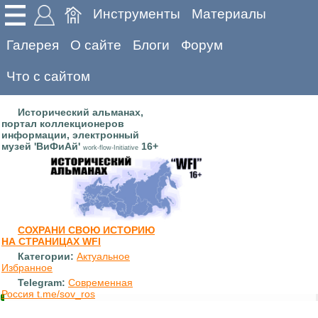
Инструменты
Материалы
Галерея
О сайте
Блоги
Форум
Что с сайтом
Исторический альманах,
портал коллекционеров
информации, электронный
музей 'ВиФиАй'
16+
work-flow-Initiative
СОХРАНИ СВОЮ ИСТОРИЮ
НА СТРАНИЦАХ WFI
Категории:
Актуальное
Избранное
Telegram:
Современная
Россия t.me/sov_ros