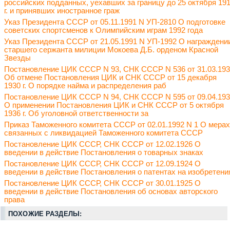
российских подданных, уехавших за границу до 25 октября 19
г. и принявших иностранное граж
Указ Президента СССР от 05.11.1991 N УП-2810 О подготовке
советских спортсменов к Олимпийским играм 1992 года
Указ Президента СССР от 21.05.1991 N УП-1992 О награждени
старшего сержанта милиции Мокоева Д.Б. орденом Красной
Звезды
Постановление ЦИК СССР N 93, СНК СССР N 536 от 31.03.19
Об отмене Постановления ЦИК и СНК СССР от 15 декабря
1930 г. О порядке найма и распределения раб
Постановление ЦИК СССР N 94, СНК СССР N 595 от 09.04.19
О применении Постановления ЦИК и СНК СССР от 5 октября
1936 г. Об уголовной ответственности за
Приказ Таможенного комитета СССР от 02.01.1992 N 1 О мерах
связанных с ликвидацией Таможенного комитета СССР
Постановление ЦИК СССР, СНК СССР от 12.02.1926 О
введении в действие Постановления о товарных знаках
Постановление ЦИК СССР, СНК СССР от 12.09.1924 О
введении в действие Постановления о патентах на изобретени
Постановление ЦИК СССР, СНК СССР от 30.01.1925 О
введении в действие Постановления об основах авторского
права
ПОХОЖИЕ РАЗДЕЛЫ: