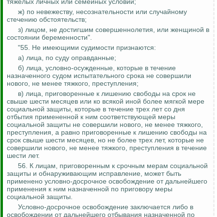
тяжелых личных или семейных условий;
ж) по невежеству, несознательности или случайному
стечению обстоятельств;
з) лицом, не достигшим совершеннолетия, или женщиной в
состоянии беременности".
"55. Не имеющими судимости признаются:
а) лица, по суду оправданные;
б) лица,
условно-осужденные
, которые в течение
назначенного судом испытательного срока не совершили
нового, не менее тяжкого, преступления;
в) лица, приговоренные к лишению свободы на срок не
свыше шести месяцев или ко всякой иной более мягкой мере
социальной защиты, которые в течение трех лет со дня
отбытия примененной к ним соответствующей меры
социальной защиты не совершили нового, не менее тяжкого,
преступления, а равно приговоренные к лишению свободы на
срок свыше шести месяцев, но не более трех лет, которые
не
совершили нового, не менее тяжкого, преступления в течение
шести лет.
56. К лицам, приговоренным к срочным мерам социальной
защиты и обнаруживающим исправление, может быть
применено условно-досрочное освобождение от дальнейшего
применения к ним назначенной по приговору меры
социальной защиты.
Условно-досрочное освобождение заключается либо в
освобождении от дальнейшего отбывания назначенной по