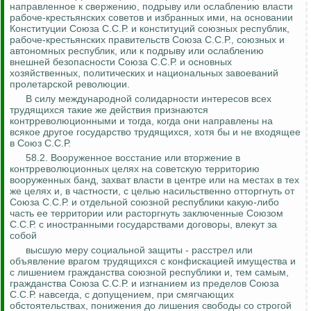
направленное к свержению, подрыву или ослаблению власти
рабоче-крестьянских советов и избранных ими, на основании
Конституции Союза С.С.Р. и конституций союзных республик,
рабоче-крестьянских правительств Союза С.С.Р., союзных и
автономных республик, или к подрыву или ослаблению
внешней безопасности Союза С.С.Р. и основных
хозяйственных, политических и национальных завоеваний
пролетарской революции.
В силу международной солидарности интересов всех
трудящихся такие же действия признаются
контрреволюционными и тогда, когда они направлены на
всякое другое государство трудящихся, хотя бы и не входящее
в Союз С.С.Р.
58.2.
Вооруженное восстание или вторжение в
контрреволюционных целях на советскую территорию
вооруженных банд, захват власти в центре или на местах в тех
же целях и, в частности, с целью насильственно отторгнуть от
Союза С.С.Р. и отдельной союзной республики какую-либо
часть ее территории или расторгнуть заключенные Союзом
С.С.Р. с иностранными государствами договоры, влекут за
собой
высшую меру социальной защиты - расстрел или
объявление врагом трудящихся с конфискацией имущества и
с лишением гражданства союзной республики и, тем самым,
гражданства Союза С.С.Р. и изгнанием из пределов Союза
С.С.Р. навсегда, с допущением, при смягчающих
обстоятельствах, понижения до лишения свободы со строгой