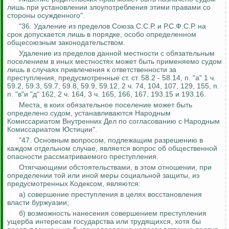
лишь при установлении злоупотребления этими правами со
стороны осужденного".
"36. Удаление из пределов Союза С.С.Р. и Р.С.Ф.С.Р. на
срок допускается лишь в порядке, особо определенном
общесоюзным законодательством.
Удаление из пределов данной местности с обязательным
поселением в иных местностях может быть применяемо судом
лишь в случаях привлечения к ответственности за
преступления, предусмотренные ст. ст. 58.2 - 58.14, п. "а" 1 ч.
59.2, 59.3, 59.7, 59.8, 59.9, 59.12, 2 ч. 74, 104, 107, 129, 155, п.
п. "в"и "д" 162, 2 ч. 164, 3 ч. 165, 166, 167, 193.15
и 193.16.
Места, в коих обязательное поселение может быть
определено судом, устанавливаются Народным
Комиссариатом Внутренних Дел по согласованию с Народным
Комиссариатом Юстиции".
"47. Основным вопросом, подлежащим разрешению в
каждом отдельном случае, является вопрос об общественной
опасности рассматриваемого преступления.
Отягчающими обстоятельствами, в этом отношении, при
определении той или иной меры социальной защиты, из
предусмотренных
Кодексом, являются:
а) совершение преступления в целях восстановления
власти буржуазии;
б) возможность нанесения совершением преступления
ущерба интересам государства или трудящихся, хотя бы