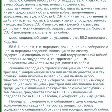
58.5.
Склонение иностранного государства или каких-либо
в нем общественных групп, путем сношения с их
представителями, использования фальшивых документов или
иными средствами к объявлению войны, вооруженному
вмешательству в дела Союза С.С.Р. или иным неприязненным
действиям, в частности: к блокаде, к захвату государственного
имущества Союза С.С.Р. или союзных республик, разрыву
дипломатических сношений, разрыву заключенных с Союзом
С.С.Р.
договоров и т.п., влечет за собою
меры социальной защиты, указанные в ст. 58.2 настоящего
Кодекса.
58.6. Шпионаж, т.-е. передача, похищение или собирание с
целью передачи сведений, являющихся по своему
содержанию специально охраняемой государственной тайной,
иностранным государствам, контрреволюционным
организациям или частным лицам, влечет за собою
лишение свободы со строгой изоляцией на срок не ниже
трех лет, с конфискацией всего или части имущества, а в тех
случаях, когда шпионаж вызвал или мог вызвать особо
тяжелые последствия для интересов Союза С.С.Р., - высшую
меру социальной защиты - расстрел или объявление врагом
трудящихся, с лишением гражданства союзной республики и,
тем самым, гражданства Союза С.С.Р. и изгнанием
из
пределов Союза С.С.Р. навсегда, с конфискацией имущества.
Передача, похищение или собирание с целью передачи
экономических сведений, не составляющих по своему
содержанию специальной охраняемой государственной тайны,