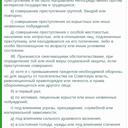
преступление и не было направлено непосредственно против
интересов государства и трудящихся;
в) совершение преступления группой, бандой или
повторно;
г) совершение преступления из корыстных или иных
низменных побуждений;
д) совершение преступления с особой жестокостью,
насилием или хитростью, или в отношении лиц, подчиненных
преступнику, или находившихся на его попечении, либо в
особо беспомощном по возрасту или иным условиям
состоянии.
48. Признаются смягчающими обстоятельствами, при
определении той или иной меры социальной защиты, если
преступление совершено:
а) хотя и с превышением пределов необходимой обороны,
но для защиты от посягательства на Советскую власть,
революционный правопорядок или личность и права
обороняющегося или другого лица;
б) в первый раз;
в) по мотивам, лишенным корысти или иных низменных
побуждений;
г) под влиянием угрозы, принуждения, служебной или
материальной зависимости;
д) под влиянием сильного душевного волнения;
е) в состоянии голода, нужды или под влиянием стечения