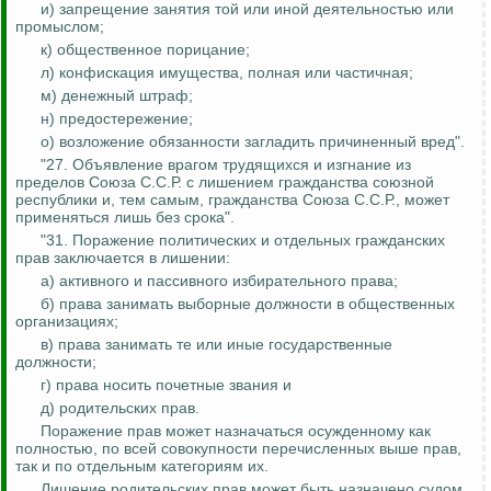
и) запрещение занятия той или иной деятельностью или
промыслом;
к) общественное порицание;
л) конфискация имущества, полная или частичная;
м) денежный штраф;
н) предостережение;
о) возложение обязанности загладить причиненный вред".
"27. Объявление врагом трудящихся и изгнание из
пределов Союза С.С.Р. с лишением гражданства союзной
республики и, тем самым, гражданства Союза С.С.Р., может
применяться лишь без срока".
"31. Поражение политических и отдельных гражданских
прав заключается в лишении:
а) активного и пассивного избирательного права;
б) права занимать выборные должности в общественных
организациях;
в) права занимать те или иные государственные
должности;
г) права носить почетные звания и
д) родительских прав.
Поражение прав может назначаться осужденному как
полностью, по всей совокупности перечисленных выше прав,
так и по отдельным категориям их.
Лишение родительских прав может быть назначено судом