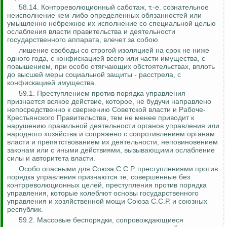
58.14. Контрреволюционный саботаж, т.-е. сознательное
неисполнение кем-либо определенных обязанностей или
умышленно небрежное их исполнение со специальной целью
ослабления власти правительства и деятельности
государственного аппарата, влечет за собою
лишение свободы со строгой изоляцией на срок не ниже
одного года, с конфискацией всего или части имущества, с
повышением, при особо отягчающих обстоятельствах, вплоть
до высшей меры социальной защиты - расстрела, с
конфискацией имущества.
59.1. Преступлением против порядка управления
признается всякое действие, которое, не будучи направлено
непосредственно к свержению Советской власти и Рабоче-
Крестьянского Правительства, тем не
менее
приводит к
нарушению правильной деятельности органов управления или
народного хозяйства и сопряжено с сопротивлением органам
власти и препятствованием их деятельности, неповиновением
законам или с иными действиями, вызывающими ослабление
силы и авторитета власти.
Особо опасными для Союза С.С.Р. преступлениями против
порядка управления признаются те, совершенные без
контрреволюционных целей, преступления против порядка
управления, которые колеблют основы государственного
управления и хозяйственной мощи Союза С.С.Р. и союзных
республик.
59.2. Массовые беспорядки, сопровождающиеся