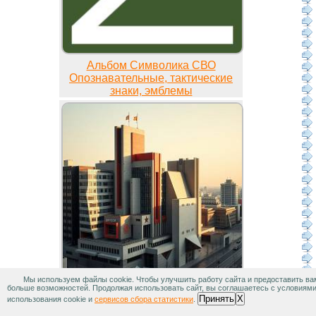
Альбом Символика СВО
Опознавательные, тактические
знаки, эмблемы
Мы используем файлы cookie. Чтобы улучшить работу сайта и предоставить ва
больше возможностей. Продолжая использовать сайт, вы соглашаетесь с условиям
Альбом ИИ рисует советский
Принять
X
использования cookie и
сервисов сбора статистики
.
конструктивизм