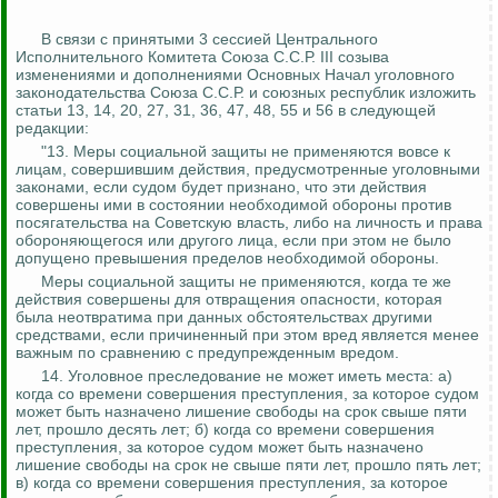
В связи с принятыми 3 сессией Центрального
Исполнительного Комитета Союза С.С.Р. III созыва
изменениями и дополнениями Основных Начал уголовного
законодательства Союза С.С.Р. и союзных республик изложить
статьи 13, 14, 20, 27, 31, 36, 47, 48, 55 и 56 в следующей
редакции:
"13.
Меры социальной защиты не применяются вовсе к
лицам, совершившим действия, предусмотренные уголовными
законами, если судом будет признано, что эти действия
совершены ими в состоянии необходимой обороны против
посягательства на Советскую власть, либо на личность и права
обороняющегося или другого лица, если при этом не было
допущено превышения пределов необходимой обороны.
Меры социальной защиты не применяются, когда те же
действия совершены для отвращения опасности, которая
была неотвратима при данных обстоятельствах другими
средствами, если причиненный при этом вред является менее
важным по сравнению с предупрежденным вредом.
14.
Уголовное преследование не может иметь места: а)
когда со времени совершения преступления, за которое судом
может быть назначено лишение свободы на срок свыше пяти
лет, прошло десять лет; б) когда со времени совершения
преступления, за которое судом может быть назначено
лишение свободы на срок не свыше пяти лет, прошло пять лет;
в) когда со времени совершения преступления, за которое