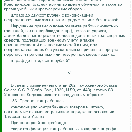
Крестьянской Красной армии во время обучения, а также во
время учебных и краткосрочных сборов, -
штраф до двухсот рублей с конфискацией
непредставленных животных и предметов или без таковой.
Нарушение правил о военном учете рабочих животных
(лошадей, волов, верблюдов и пр.), повозок, упряжи,
автомобилей, мотоциклов, велосипедов и иных транспортных
средств, подлежащих военному учету, а также
принадлежностей и запасных частей к ним, или
непредставление их без уважительных причин на переучет,
перепись и при опытных или поверочных мобилизациях, -
штраф до пятидесяти рублей".
VI
В связи с изменением статьи 262 Таможенного Устава
Союза С.С.Р. (Собр.
Зак
., 1926, N 59, ст. 443), статью 83
Уголовного Кодекса изложить следующим образом:
"83. Простая контрабанда -
конфискацию контрабандных товаров и штраф,
налагаемые
в административном порядке на основании
Таможенного Устава.
При повторной контрабанде -
сверх конфискации контрабандных товаров и штрафа,